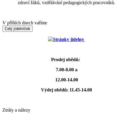
zdraví žáků, vzdělávání pedagogických pracovníků.
V příštích dnech vaříme
Celý jídelníček
Stránky jídelny
Prodej obědů:
7.00-8.00 a
12.00-14.00
Výdej obědů: 11.45-14.00
Ztráty a nálezy