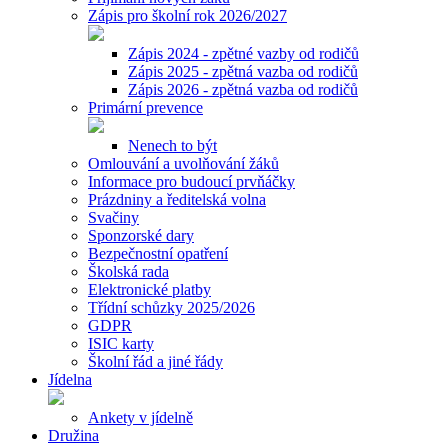
Zápis pro školní rok 2026/2027
Zápis 2024 - zpětné vazby od rodičů
Zápis 2025 - zpětná vazba od rodičů
Zápis 2026 - zpětná vazba od rodičů
Primární prevence
Nenech to být
Omlouvání a uvolňování žáků
Informace pro budoucí prvňáčky
Prázdniny a ředitelská volna
Svačiny
Sponzorské dary
Bezpečnostní opatření
Školská rada
Elektronické platby
Třídní schůzky 2025/2026
GDPR
ISIC karty
Školní řád a jiné řády
Jídelna
Ankety v jídelně
Družina