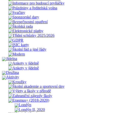
Informace pro budoucí prvňáčky
Prázdniny a ředitelská volna
Svačiny
Sponzorské dary
Bezpečnostní opatření
Školská rada
Elektronické platby
Třídní schůzky 2025/2026
GDPR
ISIC karty
Školní řád a jiné řády
Modern
Jídelna
Ankety v jídelně
Ankety v jídelně
Družina
Aktivity
Kroužky
Školní akademie a sportovní dny
Výlety a školy v přírodě
Zahraniční zájezdy školy
Erasmus+ (2018-2020)
Londýn
Londýn II, 2020