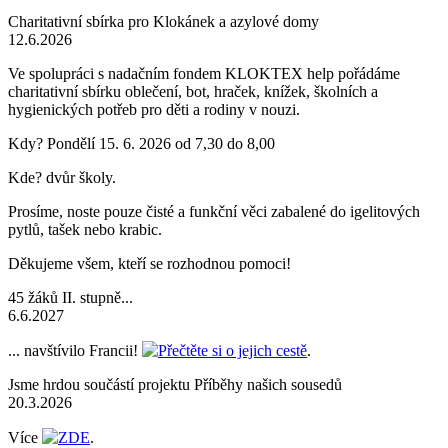
Charitativní sbírka pro Klokánek a azylové domy
12.6.2026
Ve spolupráci s nadačním fondem KLOKTEX help pořádáme
charitativní sbírku oblečení, bot, hraček, knížek, školních a
hygienických potřeb pro děti a rodiny v nouzi.
Kdy? Pondělí 15. 6. 2026 od 7,30 do 8,00
Kde? dvůr školy.
Prosíme, noste pouze čisté a funkční věci zabalené do igelitových
pytlů, tašek nebo krabic.
Děkujeme všem, kteří se rozhodnou pomoci!
45 žáků II. stupně...
6.6.2027
... navštívilo Francii!
Přečtěte si o jejich cestě
.
Jsme hrdou součástí projektu Příběhy našich sousedů
20.3.2026
Více
ZDE
.