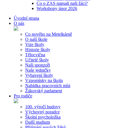
Co o ZAS napsali naši žáci?
Workshopy únor 2026
Úvodní strana
O nás
Co nového na Metelkárně
O naší škole
Vize školy
Historie školy
Tělocvična
Učitelé školy
Naši sponzoři
Naše jedničky
Vybavení školy
Vzpomínky na školu
Nabídka pracovních míst
Žákovský parlament
Pro rodiče
100. výročí budovy
Výchovný poradce
Školní psycholožka
Další studium
Přijímání nových žáků