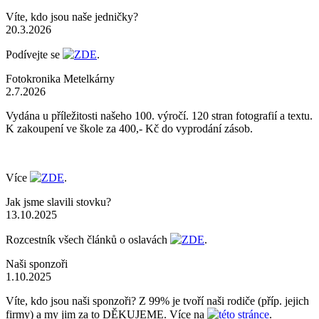
Víte, kdo jsou naše jedničky?
20.3.2026
Podívejte se
ZDE
.
Fotokronika Metelkárny
2.7.2026
Vydána u příležitosti našeho 100. výročí. 120 stran fotografií a textu.
K zakoupení ve škole za 400,- Kč do vyprodání zásob.
Více
ZDE
.
Jak jsme slavili stovku?
13.10.2025
Rozcestník všech článků o oslavách
ZDE
.
Naši sponzoři
1.10.2025
Víte, kdo jsou naši sponzoři? Z 99% je tvoří naši rodiče (příp. jejich
firmy) a my jim za to DĚKUJEME. Více na
této stránce
.