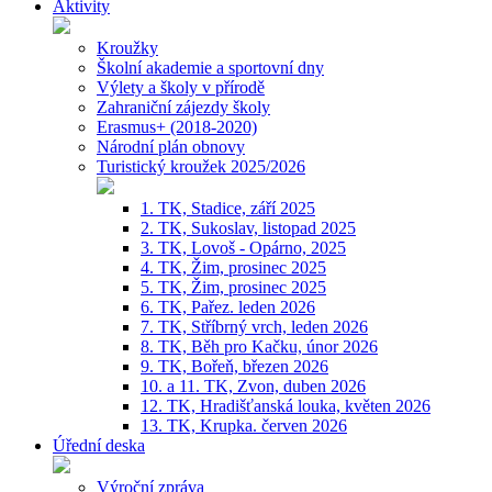
Aktivity
Kroužky
Školní akademie a sportovní dny
Výlety a školy v přírodě
Zahraniční zájezdy školy
Erasmus+ (2018-2020)
Národní plán obnovy
Turistický kroužek 2025/2026
1. TK, Stadice, září 2025
2. TK, Sukoslav, listopad 2025
3. TK, Lovoš - Opárno, 2025
4. TK, Žim, prosinec 2025
5. TK, Žim, prosinec 2025
6. TK, Pařez. leden 2026
7. TK, Stříbrný vrch, leden 2026
8. TK, Běh pro Kačku, únor 2026
9. TK, Bořeň, březen 2026
10. a 11. TK, Zvon, duben 2026
12. TK, Hradišťanská louka, květen 2026
13. TK, Krupka. červen 2026
Úřední deska
Výroční zpráva