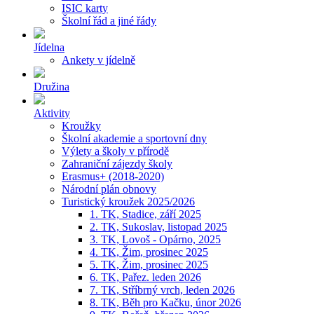
ISIC karty
Školní řád a jiné řády
Jídelna
Ankety v jídelně
Družina
Aktivity
Kroužky
Školní akademie a sportovní dny
Výlety a školy v přírodě
Zahraniční zájezdy školy
Erasmus+ (2018-2020)
Národní plán obnovy
Turistický kroužek 2025/2026
1. TK, Stadice, září 2025
2. TK, Sukoslav, listopad 2025
3. TK, Lovoš - Opárno, 2025
4. TK, Žim, prosinec 2025
5. TK, Žim, prosinec 2025
6. TK, Pařez. leden 2026
7. TK, Stříbrný vrch, leden 2026
8. TK, Běh pro Kačku, únor 2026