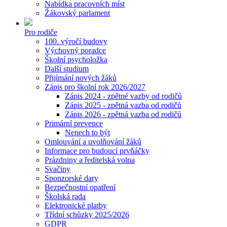
Nabídka pracovních míst
Žákovský parlament
Pro rodiče
100. výročí budovy
Výchovný poradce
Školní psycholožka
Další studium
Přijímání nových žáků
Zápis pro školní rok 2026/2027
Zápis 2024 - zpětné vazby od rodičů
Zápis 2025 - zpětná vazba od rodičů
Zápis 2026 - zpětná vazba od rodičů
Primární prevence
Nenech to být
Omlouvání a uvolňování žáků
Informace pro budoucí prvňáčky
Prázdniny a ředitelská volna
Svačiny
Sponzorské dary
Bezpečnostní opatření
Školská rada
Elektronické platby
Třídní schůzky 2025/2026
GDPR