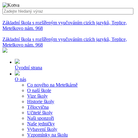
Základní škola s rozšířeným vyučováním cizích jazyků, Teplice,
Metelkovo nám. 968
Základní škola s rozšířeným vyučováním cizích jazyků, Teplice,
Metelkovo nám. 968
Úvodní strana
O nás
Co nového na Metelkárně
O naší škole
Vize školy
Historie školy
Tělocvična
Učitelé školy
Naši sponzoři
Naše jedničky
Vybavení školy
Vzpomínky na školu