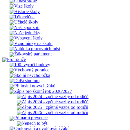
O naší škole
Vize školy
Historie školy
Tělocvična
Učitelé školy
Naši sponzoři
Naše jedničky
Vybavení školy
Vzpomínky na školu
Nabídka pracovních míst
Žákovský parlament
Pro rodiče
100. výročí budovy
Výchovný poradce
Školní psycholožka
Další studium
Přijímání nových žáků
Zápis pro školní rok 2026/2027
Zápis 2024 - zpětné vazby od rodičů
Zápis 2024 - zpětné vazby od rodičů
Zápis 2025 - zpětná vazba od rodičů
Zápis 2026 - zpětná vazba od rodičů
Primární prevence
Nenech to být
Omlouvání a uvolňování žáků