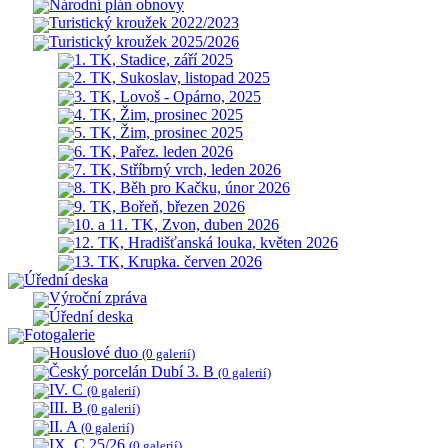
Národní plán obnovy
Turistický kroužek 2022/2023
Turistický kroužek 2025/2026
1. TK, Stadice, září 2025
2. TK, Sukoslav, listopad 2025
3. TK, Lovoš - Opárno, 2025
4. TK, Žim, prosinec 2025
5. TK, Žim, prosinec 2025
6. TK, Pařez. leden 2026
7. TK, Stříbrný vrch, leden 2026
8. TK, Běh pro Kačku, únor 2026
9. TK, Bořeň, březen 2026
10. a 11. TK, Zvon, duben 2026
12. TK, Hradišťanská louka, květen 2026
13. TK, Krupka. červen 2026
Úřední deska
Výroční zpráva
Úřední deska
Fotogalerie
Houslové duo
(0 galerií)
Český porcelán Dubí 3. B
(0 galerií)
IV. C
(0 galerií)
III. B
(0 galerií)
II. A
(0 galerií)
IX. C 25/26
(0 galerií)