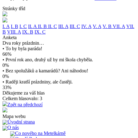
Stránky tříd
I. A
I. B
I. C
II. A
II. B
II. C
III. A
III. C
IV. A
V. A
V. B
VII. A
VII.
B
VIII. A
IX. B
IX. C
Anketa
Dva roky prázdnin…
• To by byla paráda!
66%
• První rok ano, druhý už by mi škola chyběla.
0%
• Bez spolužáků a kamarádů? Ani náhodou!
0%
• Raději kratší prázdniny, ale častěji.
33%
Děkujeme za váš hlas
Celkem hlasovalo: 3
Zpět na předchozí
Mapa webu
Úvodní strana
O nás
Co nového na Metelkárně