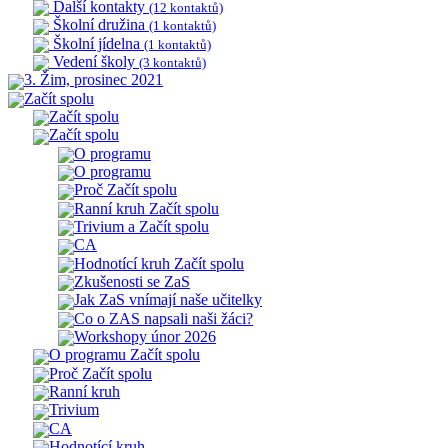
Další kontakty
(12 kontaktů)
Školní družina
(1 kontaktů)
Školní jídelna
(1 kontaktů)
Vedení školy
(3 kontaktů)
3. Žim, prosinec 2021
Začít spolu
Začít spolu
Začít spolu
O programu
O programu
Proč Začít spolu
Ranní kruh Začít spolu
Trivium a Začít spolu
CA
Hodnotící kruh Začít spolu
Zkušenosti se ZaS
Jak ZaS vnímají naše učitelky
Co o ZAS napsali naši žáci?
Workshopy únor 2026
O programu Začít spolu
Proč Začít spolu
Ranní kruh
Trivium
CA
Hodnotící kruh