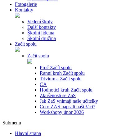
Fotogalerie
Kontakty
Vedení školy
Další kontakty
Školní jídelna
Školní družina
Začít spolu
Začít spolu
Proč Začít spolu
Ranní kruh Začít spolu
Trivium a Začít spolu
CA
Hodnotící kruh Začít spolu
Zkušenosti se ZaS
Jak ZaS vnímají naše učitelky
Co o ZAS napsali naši žáci?
Workshopy únor 2026
Submenu
Hlavní strana