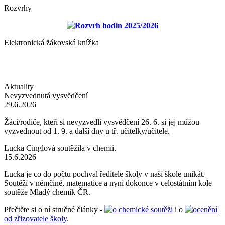
Rozvrhy
Rozvrh hodin 2025/2026
Elektronická žákovská knížka
Aktuality
Nevyzvednutá vysvědčení
29.6.2026
Žáci/rodiče, kteří si nevyzvedli vysvědčení 26. 6. si jej můžou
vyzvednout od 1. 9. a další dny u tř. učitelky/učitele.
Lucka Cinglová soutěžila v chemii.
15.6.2026
Lucka je co do počtu pochval ředitele školy v naší škole unikát.
Soutěží v němčině, matematice a nyní dokonce v celostátním kole
soutěže Mladý chemik ČR.
Přečtěte si o ní stručné články -
o chemické soutěži
i o
ocenění
od zřizovatele školy
.