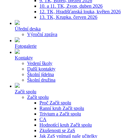
9. TK, Bořeň, březen 2026
10. a 11. TK, Zvon, duben 2026
12. TK, Hradišťanská louka, květen 2026
13. TK, Krupka. červen 2026
Úřední deska
Výroční zpráva
Fotogalerie
Kontakty
Vedení školy
Další kontakty
Školní jídelna
Školní družina
Začít spolu
Začít spolu
Proč Začít spolu
Ranní kruh Začít spolu
Trivium a Začít spolu
CA
Hodnotící kruh Začít spolu
Zkušenosti se ZaS
Jak ZaS vnímají naše učitelky