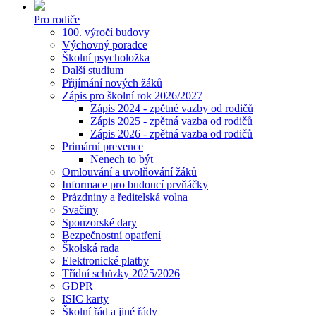
Pro rodiče
100. výročí budovy
Výchovný poradce
Školní psycholožka
Další studium
Přijímání nových žáků
Zápis pro školní rok 2026/2027
Zápis 2024 - zpětné vazby od rodičů
Zápis 2025 - zpětná vazba od rodičů
Zápis 2026 - zpětná vazba od rodičů
Primární prevence
Nenech to být
Omlouvání a uvolňování žáků
Informace pro budoucí prvňáčky
Prázdniny a ředitelská volna
Svačiny
Sponzorské dary
Bezpečnostní opatření
Školská rada
Elektronické platby
Třídní schůzky 2025/2026
GDPR
ISIC karty
Školní řád a jiné řády