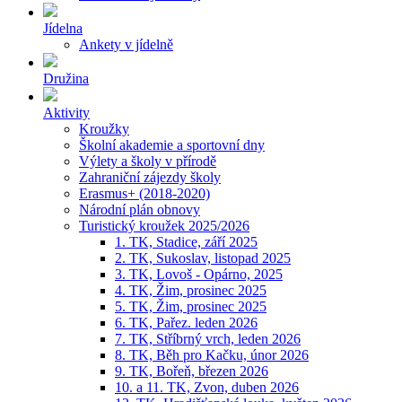
Jídelna
Ankety v jídelně
Družina
Aktivity
Kroužky
Školní akademie a sportovní dny
Výlety a školy v přírodě
Zahraniční zájezdy školy
Erasmus+ (2018-2020)
Národní plán obnovy
Turistický kroužek 2025/2026
1. TK, Stadice, září 2025
2. TK, Sukoslav, listopad 2025
3. TK, Lovoš - Opárno, 2025
4. TK, Žim, prosinec 2025
5. TK, Žim, prosinec 2025
6. TK, Pařez. leden 2026
7. TK, Stříbrný vrch, leden 2026
8. TK, Běh pro Kačku, únor 2026
9. TK, Bořeň, březen 2026
10. a 11. TK, Zvon, duben 2026