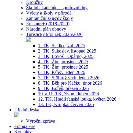
Kroužky
Školní akademie a sportovní dny
Výlety a školy v přírodě
Zahraniční zájezdy školy
Erasmus+ (2018-2020)
Národní plán obnovy
Turistický kroužek 2025/2026
1. TK, Stadice, září 2025
2. TK, Sukoslav, listopad 2025
3. TK, Lovoš - Opárno, 2025
4. TK, Žim, prosinec 2025
5. TK, Žim, prosinec 2025
6. TK, Pařez. leden 2026
7. TK, Stříbrný vrch, leden 2026
8. TK, Běh pro Kačku, únor 2026
9. TK, Bořeň, březen 2026
10. a 11. TK, Zvon, duben 2026
12. TK, Hradišťanská louka, květen 2026
13. TK, Krupka. červen 2026
Úřední deska
Výroční zpráva
Fotogalerie
Kontakty