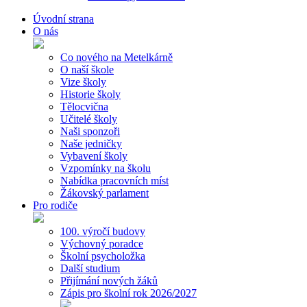
Úvodní strana
O nás
Co nového na Metelkárně
O naší škole
Vize školy
Historie školy
Tělocvična
Učitelé školy
Naši sponzoři
Naše jedničky
Vybavení školy
Vzpomínky na školu
Nabídka pracovních míst
Žákovský parlament
Pro rodiče
100. výročí budovy
Výchovný poradce
Školní psycholožka
Další studium
Přijímání nových žáků
Zápis pro školní rok 2026/2027