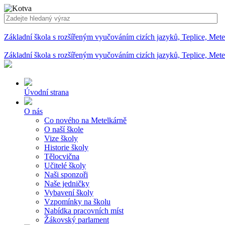
Základní škola s rozšířeným vyučováním cizích jazyků, Teplice, Met
Základní škola s rozšířeným vyučováním cizích jazyků, Teplice, Met
Úvodní strana
O nás
Co nového na Metelkárně
O naší škole
Vize školy
Historie školy
Tělocvična
Učitelé školy
Naši sponzoři
Naše jedničky
Vybavení školy
Vzpomínky na školu
Nabídka pracovních míst
Žákovský parlament