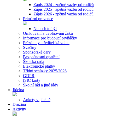
Zápis 2024 - zpětné vazby od rodičů
Zápis 2025 - zpětná vazba od rodičů
Zápis 2026 - zpětná vazba od rodičů
Primární prevence
Nenech to být
Omlouvání a uvolňování žáků
Informace pro budoucí prvňáčky
Prázdniny a ředitelská volna
Svačiny
Sponzorské dary
Bezpečnostní opatření
Školská rada
Elektronické platby
Třídní schůzky 2025/2026
GDPR
ISIC karty
Školní řád a jiné řády
Jídelna
Ankety v jídelně
Družina
Aktivity