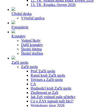
12. TK, Hradišťanská louka, květen 2026
13. TK, Krupka. červen 2026
Úřední deska
Výroční zpráva
Fotogalerie
Kontakty
Vedení školy
Další kontakty
Školní jídelna
Školní družina
Začít spolu
Začít spolu
Proč Začít spolu
Ranní kruh Začít spolu
Trivium a Začít spolu
CA
Hodnotící kruh Začít spolu
Zkušenosti se ZaS
Jak ZaS vnímají naše učitelky
Co o ZAS napsali naši žáci?
Workshopy únor 2026