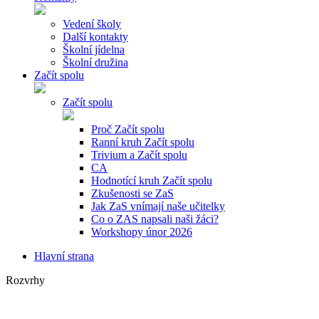
Vedení školy
Další kontakty
Školní jídelna
Školní družina
Začít spolu
Začít spolu
Proč Začít spolu
Ranní kruh Začít spolu
Trivium a Začít spolu
CA
Hodnotící kruh Začít spolu
Zkušenosti se ZaS
Jak ZaS vnímají naše učitelky
Co o ZAS napsali naši žáci?
Workshopy únor 2026
Hlavní strana
Rozvrhy