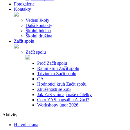
Fotogalerie
Kontakty
Vedení školy
Další kontakty
Školní jídelna
Školní družina
Začít spolu
Začít spolu
Proč Začít spolu
Ranní kruh Začít spolu
Trivium a Začít spolu
CA
Hodnotící kruh Začít spolu
Zkušenosti se ZaS
Jak ZaS vnímají naše učitelky
Co o ZAS napsali naši žáci?
Workshopy únor 2026
Aktivity
Hlavní strana