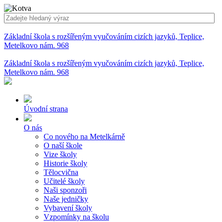
Základní škola s rozšířeným vyučováním cizích jazyků, Teplice,
Metelkovo nám. 968
Základní škola s rozšířeným vyučováním cizích jazyků, Teplice,
Metelkovo nám. 968
Úvodní strana
O nás
Co nového na Metelkárně
O naší škole
Vize školy
Historie školy
Tělocvična
Učitelé školy
Naši sponzoři
Naše jedničky
Vybavení školy
Vzpomínky na školu