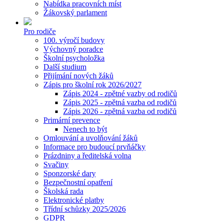
Nabídka pracovních míst
Žákovský parlament
Pro rodiče
100. výročí budovy
Výchovný poradce
Školní psycholožka
Další studium
Přijímání nových žáků
Zápis pro školní rok 2026/2027
Zápis 2024 - zpětné vazby od rodičů
Zápis 2025 - zpětná vazba od rodičů
Zápis 2026 - zpětná vazba od rodičů
Primární prevence
Nenech to být
Omlouvání a uvolňování žáků
Informace pro budoucí prvňáčky
Prázdniny a ředitelská volna
Svačiny
Sponzorské dary
Bezpečnostní opatření
Školská rada
Elektronické platby
Třídní schůzky 2025/2026
GDPR