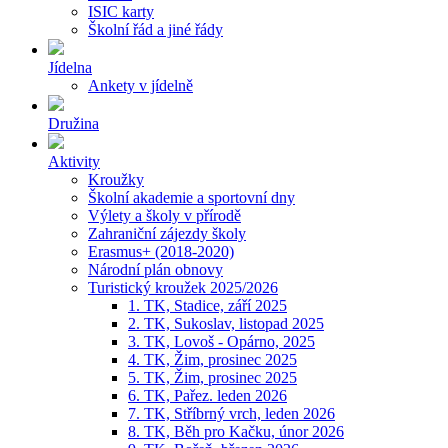
ISIC karty
Školní řád a jiné řády
Jídelna
Ankety v jídelně
Družina
Aktivity
Kroužky
Školní akademie a sportovní dny
Výlety a školy v přírodě
Zahraniční zájezdy školy
Erasmus+ (2018-2020)
Národní plán obnovy
Turistický kroužek 2025/2026
1. TK, Stadice, září 2025
2. TK, Sukoslav, listopad 2025
3. TK, Lovoš - Opárno, 2025
4. TK, Žim, prosinec 2025
5. TK, Žim, prosinec 2025
6. TK, Pařez. leden 2026
7. TK, Stříbrný vrch, leden 2026
8. TK, Běh pro Kačku, únor 2026