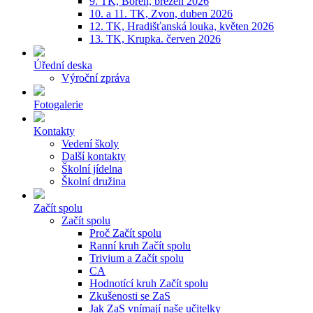
9. TK, Bořeň, březen 2026
10. a 11. TK, Zvon, duben 2026
12. TK, Hradišťanská louka, květen 2026
13. TK, Krupka. červen 2026
Úřední deska
Výroční zpráva
Fotogalerie
Kontakty
Vedení školy
Další kontakty
Školní jídelna
Školní družina
Začít spolu
Začít spolu
Proč Začít spolu
Ranní kruh Začít spolu
Trivium a Začít spolu
CA
Hodnotící kruh Začít spolu
Zkušenosti se ZaS
Jak ZaS vnímají naše učitelky