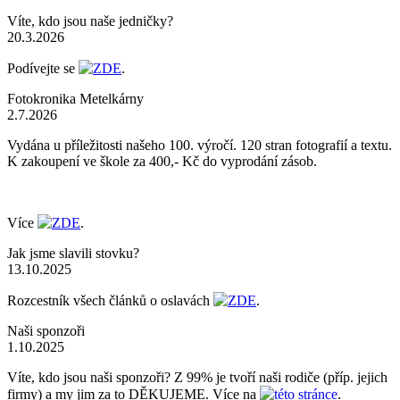
Víte, kdo jsou naše jedničky?
20.3.2026
Podívejte se
ZDE
.
Fotokronika Metelkárny
2.7.2026
Vydána u příležitosti našeho 100. výročí. 120 stran fotografií a textu.
K zakoupení ve škole za 400,- Kč do vyprodání zásob.
Více
ZDE
.
Jak jsme slavili stovku?
13.10.2025
Rozcestník všech článků o oslavách
ZDE
.
Naši sponzoři
1.10.2025
Víte, kdo jsou naši sponzoři? Z 99% je tvoří naši rodiče (příp. jejich
firmy) a my jim za to DĚKUJEME. Více na
této stránce
.