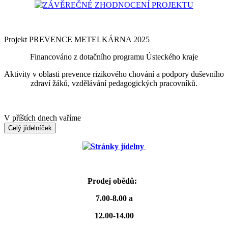
ZÁVĚREČNÉ ZHODNOCENÍ PROJEKTU
Projekt PREVENCE METELKÁRNA 2025
Financováno z dotačního programu Ústeckého kraje
Aktivity v oblasti prevence rizikového chování a podpory duševního
zdraví žáků, vzdělávání pedagogických pracovníků.
V příštích dnech vaříme
Celý jídelníček
Stránky jídelny
Prodej obědů:
7.00-8.00 a
12.00-14.00