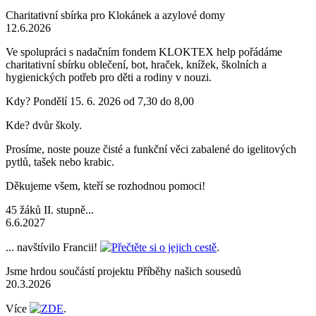
Charitativní sbírka pro Klokánek a azylové domy
12.6.2026
Ve spolupráci s nadačním fondem KLOKTEX help pořádáme
charitativní sbírku oblečení, bot, hraček, knížek, školních a
hygienických potřeb pro děti a rodiny v nouzi.
Kdy? Pondělí 15. 6. 2026 od 7,30 do 8,00
Kde? dvůr školy.
Prosíme, noste pouze čisté a funkční věci zabalené do igelitových
pytlů, tašek nebo krabic.
Děkujeme všem, kteří se rozhodnou pomoci!
45 žáků II. stupně...
6.6.2027
... navštívilo Francii!
Přečtěte si o jejich cestě
.
Jsme hrdou součástí projektu Příběhy našich sousedů
20.3.2026
Více
ZDE
.