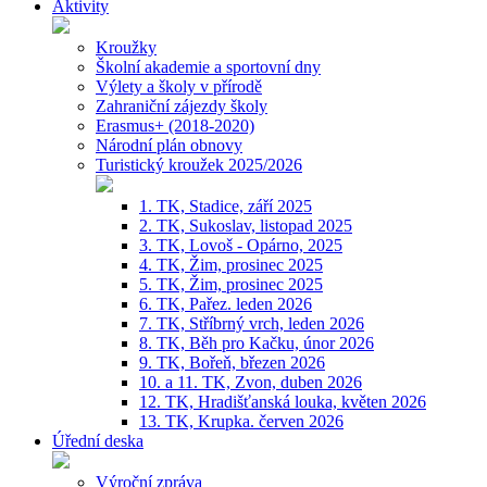
Aktivity
Kroužky
Školní akademie a sportovní dny
Výlety a školy v přírodě
Zahraniční zájezdy školy
Erasmus+ (2018-2020)
Národní plán obnovy
Turistický kroužek 2025/2026
1. TK, Stadice, září 2025
2. TK, Sukoslav, listopad 2025
3. TK, Lovoš - Opárno, 2025
4. TK, Žim, prosinec 2025
5. TK, Žim, prosinec 2025
6. TK, Pařez. leden 2026
7. TK, Stříbrný vrch, leden 2026
8. TK, Běh pro Kačku, únor 2026
9. TK, Bořeň, březen 2026
10. a 11. TK, Zvon, duben 2026
12. TK, Hradišťanská louka, květen 2026
13. TK, Krupka. červen 2026
Úřední deska
Výroční zpráva