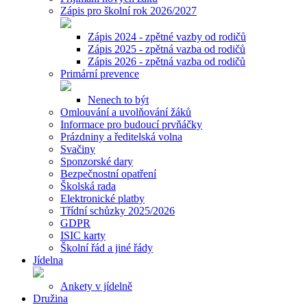
Zápis pro školní rok 2026/2027
Zápis 2024 - zpětné vazby od rodičů
Zápis 2025 - zpětná vazba od rodičů
Zápis 2026 - zpětná vazba od rodičů
Primární prevence
Nenech to být
Omlouvání a uvolňování žáků
Informace pro budoucí prvňáčky
Prázdniny a ředitelská volna
Svačiny
Sponzorské dary
Bezpečnostní opatření
Školská rada
Elektronické platby
Třídní schůzky 2025/2026
GDPR
ISIC karty
Školní řád a jiné řády
Jídelna
Ankety v jídelně
Družina