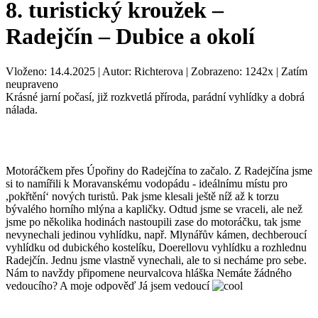
8. turistický kroužek –
Radejčín – Dubice a okolí
Vloženo: 14.4.2025 | Autor: Richterova | Zobrazeno: 1242x | Zatím
neupraveno
Krásné jarní počasí, již rozkvetlá příroda, parádní vyhlídky a dobrá
nálada.
Motoráčkem přes Úpořiny do Radejčína to začalo. Z Radejčína jsme
si to namířili k Moravanskému vodopádu - ideálnímu místu pro
,pokřtění‘ nových turistů. Pak jsme klesali ještě níž až k torzu
bývalého horního mlýna a kapličky. Odtud jsme se vraceli, ale než
jsme po několika hodinách nastoupili zase do motoráčku, tak jsme
nevynechali jedinou vyhlídku, např. Mlynářův kámen, dechberoucí
vyhlídku od dubického kostelíku, Doerellovu vyhlídku a rozhlednu
Radejčín. Jednu jsme vlastně vynechali, ale to si necháme pro sebe.
Nám to navždy připomene neurvalcova hláška Nemáte žádného
vedoucího? A moje odpověď Já jsem vedoucí