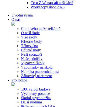
Co o ZAS napsali naši žáci?
Workshopy únor 2026
Úvodní strana
O nás
Co nového na Metelkárně
O naší škole
Vize školy
Historie školy
Tělocvična
Učitelé školy
Naši sponzoři
Naše jedničky
Vybavení školy
Vzpomínky na školu
Nabídka pracovních míst
Žákovský parlament
Pro rodiče
100. výročí budovy
Výchovný poradce
Školní psycholožka
Další studium
Přijímání nových žáků