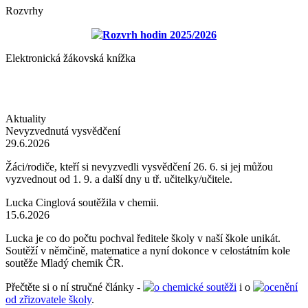
Rozvrhy
Rozvrh hodin 2025/2026
Elektronická žákovská knížka
Aktuality
Nevyzvednutá vysvědčení
29.6.2026
Žáci/rodiče, kteří si nevyzvedli vysvědčení 26. 6. si jej můžou
vyzvednout od 1. 9. a další dny u tř. učitelky/učitele.
Lucka Cinglová soutěžila v chemii.
15.6.2026
Lucka je co do počtu pochval ředitele školy v naší škole unikát.
Soutěží v němčině, matematice a nyní dokonce v celostátním kole
soutěže Mladý chemik ČR.
Přečtěte si o ní stručné články -
o chemické soutěži
i o
ocenění
od zřizovatele školy
.