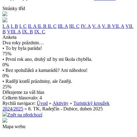
Stránky tříd
I. A
I. B
I. C
II. A
II. B
II. C
III. A
III. C
IV. A
V. A
V. B
VII. A
VII.
B
VIII. A
IX. B
IX. C
Anketa
Dva roky prázdnin…
• To by byla paráda!
75%
• První rok ano, druhý už by mi škola chyběla.
0%
• Bez spolužáků a kamarádů? Ani náhodou!
0%
• Raději kratší prázdniny, ale častěji.
25%
Děkujeme za váš hlas
Celkem hlasovalo: 4
Rychlá navigace:
Úvod
»
Aktivity
»
Turistický kroužek
2024/2025
» 8. TK, Radejčín - Dubice, duben 2025
Zpět na předchozí
Mapa webu