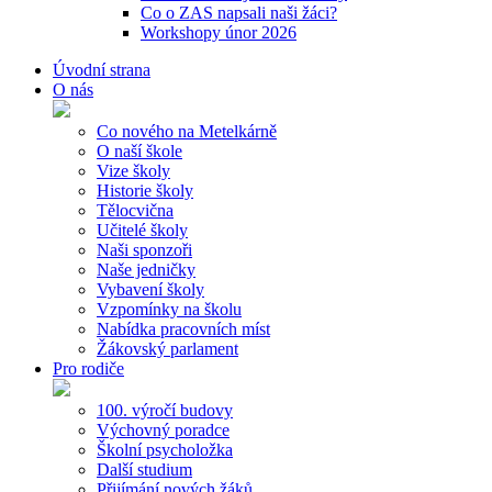
Co o ZAS napsali naši žáci?
Workshopy únor 2026
Úvodní strana
O nás
Co nového na Metelkárně
O naší škole
Vize školy
Historie školy
Tělocvična
Učitelé školy
Naši sponzoři
Naše jedničky
Vybavení školy
Vzpomínky na školu
Nabídka pracovních míst
Žákovský parlament
Pro rodiče
100. výročí budovy
Výchovný poradce
Školní psycholožka
Další studium
Přijímání nových žáků