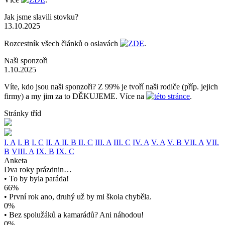
Jak jsme slavili stovku?
13.10.2025
Rozcestník všech článků o oslavách
ZDE
.
Naši sponzoři
1.10.2025
Víte, kdo jsou naši sponzoři? Z 99% je tvoří naši rodiče (příp. jejich
firmy) a my jim za to DĚKUJEME. Více na
této stránce
.
Stránky tříd
I. A
I. B
I. C
II. A
II. B
II. C
III. A
III. C
IV. A
V. A
V. B
VII. A
VII.
B
VIII. A
IX. B
IX. C
Anketa
Dva roky prázdnin…
• To by byla paráda!
66%
• První rok ano, druhý už by mi škola chyběla.
0%
• Bez spolužáků a kamarádů? Ani náhodou!
0%