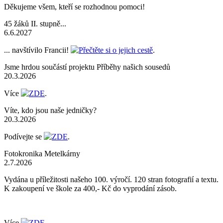
Děkujeme všem, kteří se rozhodnou pomoci!
45 žáků II. stupně...
6.6.2027
... navštívilo Francii!
Přečtěte si o jejich cestě
.
Jsme hrdou součástí projektu Příběhy našich sousedů
20.3.2026
Více
ZDE
.
Víte, kdo jsou naše jedničky?
20.3.2026
Podívejte se
ZDE
.
Fotokronika Metelkárny
2.7.2026
Vydána u příležitosti našeho 100. výročí. 120 stran fotografií a textu.
K zakoupení ve škole za 400,- Kč do vyprodání zásob.
Více
ZDE
.