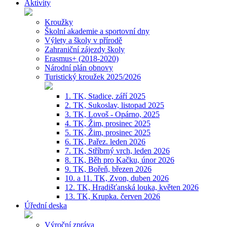
Aktivity
Kroužky
Školní akademie a sportovní dny
Výlety a školy v přírodě
Zahraniční zájezdy školy
Erasmus+ (2018-2020)
Národní plán obnovy
Turistický kroužek 2025/2026
1. TK, Stadice, září 2025
2. TK, Sukoslav, listopad 2025
3. TK, Lovoš - Opárno, 2025
4. TK, Žim, prosinec 2025
5. TK, Žim, prosinec 2025
6. TK, Pařez. leden 2026
7. TK, Stříbrný vrch, leden 2026
8. TK, Běh pro Kačku, únor 2026
9. TK, Bořeň, březen 2026
10. a 11. TK, Zvon, duben 2026
12. TK, Hradišťanská louka, květen 2026
13. TK, Krupka. červen 2026
Úřední deska
Výroční zpráva