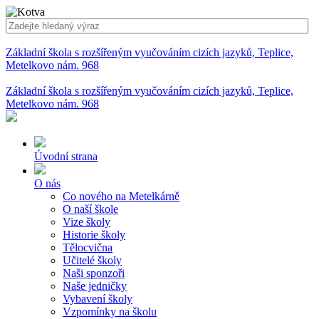
Základní škola s rozšířeným vyučováním cizích jazyků, Teplice,
Metelkovo nám. 968
Základní škola s rozšířeným vyučováním cizích jazyků, Teplice,
Metelkovo nám. 968
Úvodní strana
O nás
Co nového na Metelkárně
O naší škole
Vize školy
Historie školy
Tělocvična
Učitelé školy
Naši sponzoři
Naše jedničky
Vybavení školy
Vzpomínky na školu