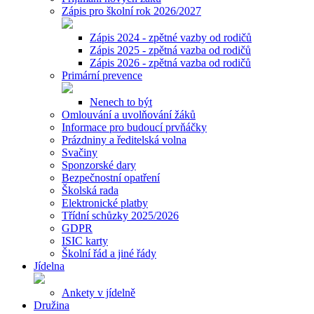
Zápis pro školní rok 2026/2027
Zápis 2024 - zpětné vazby od rodičů
Zápis 2025 - zpětná vazba od rodičů
Zápis 2026 - zpětná vazba od rodičů
Primární prevence
Nenech to být
Omlouvání a uvolňování žáků
Informace pro budoucí prvňáčky
Prázdniny a ředitelská volna
Svačiny
Sponzorské dary
Bezpečnostní opatření
Školská rada
Elektronické platby
Třídní schůzky 2025/2026
GDPR
ISIC karty
Školní řád a jiné řády
Jídelna
Ankety v jídelně
Družina