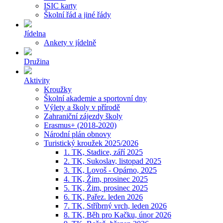
ISIC karty
Školní řád a jiné řády
Jídelna
Ankety v jídelně
Družina
Aktivity
Kroužky
Školní akademie a sportovní dny
Výlety a školy v přírodě
Zahraniční zájezdy školy
Erasmus+ (2018-2020)
Národní plán obnovy
Turistický kroužek 2025/2026
1. TK, Stadice, září 2025
2. TK, Sukoslav, listopad 2025
3. TK, Lovoš - Opárno, 2025
4. TK, Žim, prosinec 2025
5. TK, Žim, prosinec 2025
6. TK, Pařez. leden 2026
7. TK, Stříbrný vrch, leden 2026
8. TK, Běh pro Kačku, únor 2026