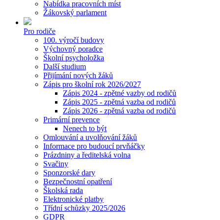
Nabídka pracovních míst
Žákovský parlament
Pro rodiče
100. výročí budovy
Výchovný poradce
Školní psycholožka
Další studium
Přijímání nových žáků
Zápis pro školní rok 2026/2027
Zápis 2024 - zpětné vazby od rodičů
Zápis 2025 - zpětná vazba od rodičů
Zápis 2026 - zpětná vazba od rodičů
Primární prevence
Nenech to být
Omlouvání a uvolňování žáků
Informace pro budoucí prvňáčky
Prázdniny a ředitelská volna
Svačiny
Sponzorské dary
Bezpečnostní opatření
Školská rada
Elektronické platby
Třídní schůzky 2025/2026
GDPR