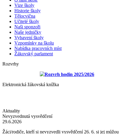
Vize školy
Historie školy
Tělocvična
Učitelé školy
Naši sponzoři
Naše jedničky
Vybavení školy
Vzpomínky na školu
Nabídka pracovních míst
Žákovský parlament
Rozvrhy
Rozvrh hodin 2025/2026
Elektronická žákovská knížka
Aktuality
Nevyzvednutá vysvědčení
29.6.2026
Žáci/rodiče, kteří si nevyzvedli vysvědčení 26. 6. si jej můžou