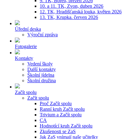
9. TK, Bořeň, březen 2026
10. a 11. TK, Zvon, duben 2026
12. TK, Hradišťanská louka, květen 2026
13. TK, Krupka. červen 2026
Úřední deska
Výroční zpráva
Fotogalerie
Kontakty
Vedení školy
Další kontakty
Školní jídelna
Školní družina
Začít spolu
Začít spolu
Proč Začít spolu
Ranní kruh Začít spolu
Trivium a Začít spolu
CA
Hodnotící kruh Začít spolu
Zkušenosti se ZaS
Jak ZaS vnímají naše učitelky