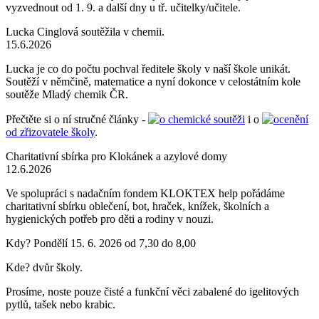
vyzvednout od 1. 9. a další dny u tř. učitelky/učitele.
Lucka Cinglová soutěžila v chemii.
15.6.2026
Lucka je co do počtu pochval ředitele školy v naší škole unikát.
Soutěží v němčině, matematice a nyní dokonce v celostátním kole
soutěže Mladý chemik ČR.
Přečtěte si o ní stručné články -
o chemické soutěži
i o
ocenění
od zřizovatele školy
.
Charitativní sbírka pro Klokánek a azylové domy
12.6.2026
Ve spolupráci s nadačním fondem KLOKTEX help pořádáme
charitativní sbírku oblečení, bot, hraček, knížek, školních a
hygienických potřeb pro děti a rodiny v nouzi.
Kdy? Pondělí 15. 6. 2026 od 7,30 do 8,00
Kde? dvůr školy.
Prosíme, noste pouze čisté a funkční věci zabalené do igelitových
pytlů, tašek nebo krabic.