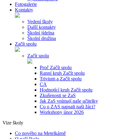
Fotogalerie
Kontakty
Vedení školy
Další kontakty
Školní jídelna
Školní družina
Začít spolu
Začít spolu
Proč Začít spolu
Ranní kruh Začít spolu
Trivium a Začít spolu
CA
Hodnotící kruh Začít spolu
Zkušenosti se ZaS
Jak ZaS vnímají naše učitelky
Co o ZAS napsali naši žáci?
Workshopy únor 2026
Vize školy
Co nového na Metelkárně
O naší škole