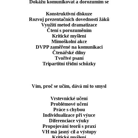
Dokážu komunikovat a dorozumím se
Konstruktivní diskuze
Rozvoj prezentačních dovedností žáků
Využití metod dramatizace
Čtení s porozuměním
Kritické myšlení
Mimoškolní akce
DVPP zaměřené na komunikaci
Čtenářské dílny
Tvořivé psaní
Tripartitní třídní schůzky
Vím, proč se učím, dává mi to smysl
Vrstevnické učení
Problémové učení
Práce s chybou
Individualizace při výuce
Diferenciace výuky
Propojování teorii s praxí
VH má jasný cíl a výstupy
Kritické myšlení