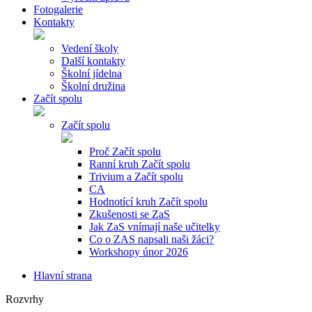
Fotogalerie
Kontakty
Vedení školy
Další kontakty
Školní jídelna
Školní družina
Začít spolu
Začít spolu
Proč Začít spolu
Ranní kruh Začít spolu
Trivium a Začít spolu
CA
Hodnotící kruh Začít spolu
Zkušenosti se ZaS
Jak ZaS vnímají naše učitelky
Co o ZAS napsali naši žáci?
Workshopy únor 2026
Hlavní strana
Rozvrhy