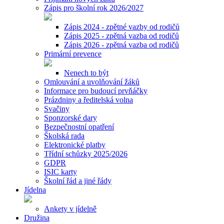
Zápis pro školní rok 2026/2027
Zápis 2024 - zpětné vazby od rodičů
Zápis 2025 - zpětná vazba od rodičů
Zápis 2026 - zpětná vazba od rodičů
Primární prevence
Nenech to být
Omlouvání a uvolňování žáků
Informace pro budoucí prvňáčky
Prázdniny a ředitelská volna
Svačiny
Sponzorské dary
Bezpečnostní opatření
Školská rada
Elektronické platby
Třídní schůzky 2025/2026
GDPR
ISIC karty
Školní řád a jiné řády
Jídelna
Ankety v jídelně
Družina