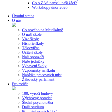
Co o ZAS napsali naši žáci?
Workshopy únor 2026
Úvodní strana
O nás
Co nového na Metelkárně
O naší škole
Vize školy
Historie školy
Tělocvična
Učitelé školy
Naši sponzoři
Naše jedničky
Vybavení školy
Vzpomínky na školu
Nabídka pracovních míst
Žákovský parlament
Pro rodiče
100. výročí budovy
Výchovný poradce
Školní psycholožka
Další studium
Přijímání nových žáků