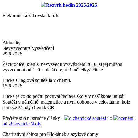
Rozvrh hodin 2025/2026
Elektronická žákovská knížka
Aktuality
Nevyzvednutá vysvědčení
29.6.2026
Žáci/rodiče, kteří si nevyzvedli vysvědčení 26. 6. si jej můžou
vyzvednout od 1. 9. a další dny u tř. učitelky/učitele.
Lucka Cinglová soutěžila v chemii.
15.6.2026
Lucka je co do počtu pochval ředitele školy v naší škole unikát.
Soutěží v němčině, matematice a nyní dokonce v celostátním kole
soutěže Mladý chemik ČR.
Přečtěte si o ní stručné články -
o chemické soutěži
i o
ocenění
od zřizovatele školy
.
Charitativní sbírka pro Klokánek a azylové domy