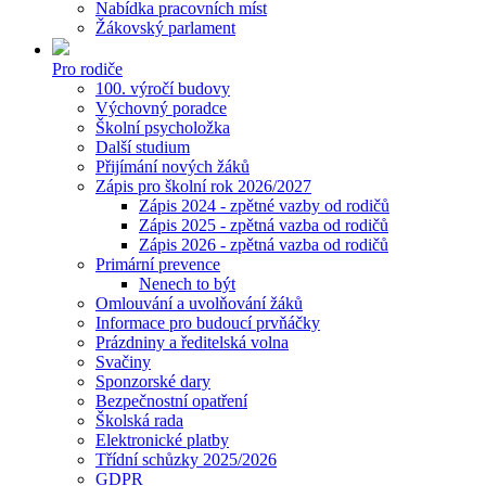
Nabídka pracovních míst
Žákovský parlament
Pro rodiče
100. výročí budovy
Výchovný poradce
Školní psycholožka
Další studium
Přijímání nových žáků
Zápis pro školní rok 2026/2027
Zápis 2024 - zpětné vazby od rodičů
Zápis 2025 - zpětná vazba od rodičů
Zápis 2026 - zpětná vazba od rodičů
Primární prevence
Nenech to být
Omlouvání a uvolňování žáků
Informace pro budoucí prvňáčky
Prázdniny a ředitelská volna
Svačiny
Sponzorské dary
Bezpečnostní opatření
Školská rada
Elektronické platby
Třídní schůzky 2025/2026
GDPR