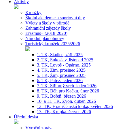
Aktivity
Kroužky
Školní akademie a sportovní dny
Výlety a školy v přírodě
Zahraniční zájezdy školy
Erasmus+ (2018-2020)
Národní plán obnovy
Turistický kroužek 2025/2026
1. TK, Stadice, září 2025
2. TK, Sukoslav, listopad 2025
3. TK, Lovoš - Opárno, 2025
4. TK, Žim, prosinec 2025
5. TK, Žim, prosinec 2025
6. TK, Pařez. leden 2026
7. TK, Stříbrný vrch, leden 2026
8. TK, Běh pro Kačku, únor 2026
9. TK, Bořeň, březen 2026
10. a 11. TK, Zvon, duben 2026
12. TK, Hradišťanská louka, květen 2026
13. TK, Krupka. červen 2026
Úřední deska
Výroční zpráva