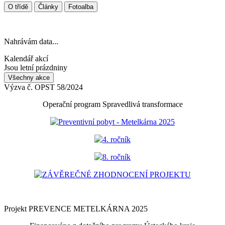
O třídě
Články
Fotoalba
Nahrávám data...
Kalendář akcí
Jsou letní prázdniny
Všechny akce
Výzva č. OPST 58/2024
Operační program Spravedlivá transformace
Preventivní pobyt - Metelkárna 2025
4. ročník
8. ročník
ZÁVĚREČNÉ ZHODNOCENÍ PROJEKTU
Projekt PREVENCE METELKÁRNA 2025