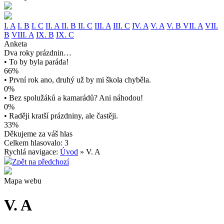
I. A
I. B
I. C
II. A
II. B
II. C
III. A
III. C
IV. A
V. A
V. B
VII. A
VII.
B
VIII. A
IX. B
IX. C
Anketa
Dva roky prázdnin…
• To by byla paráda!
66%
• První rok ano, druhý už by mi škola chyběla.
0%
• Bez spolužáků a kamarádů? Ani náhodou!
0%
• Raději kratší prázdniny, ale častěji.
33%
Děkujeme za váš hlas
Celkem hlasovalo: 3
Rychlá navigace:
Úvod
» V. A
Zpět na předchozí
Mapa webu
V. A