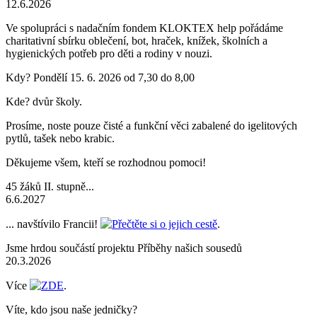
12.6.2026
Ve spolupráci s nadačním fondem KLOKTEX help pořádáme
charitativní sbírku oblečení, bot, hraček, knížek, školních a
hygienických potřeb pro děti a rodiny v nouzi.
Kdy? Pondělí 15. 6. 2026 od 7,30 do 8,00
Kde? dvůr školy.
Prosíme, noste pouze čisté a funkční věci zabalené do igelitových
pytlů, tašek nebo krabic.
Děkujeme všem, kteří se rozhodnou pomoci!
45 žáků II. stupně...
6.6.2027
... navštívilo Francii!
Přečtěte si o jejich cestě
.
Jsme hrdou součástí projektu Příběhy našich sousedů
20.3.2026
Více
ZDE
.
Víte, kdo jsou naše jedničky?