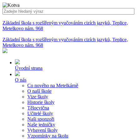
Základní škola s rozšířeným vyučováním cizích jazyků, Teplice,
Metelkovo nám. 968
Základní škola s rozšířeným vyučováním cizích jazyků, Teplice,
Metelkovo nám. 968
Úvodní strana
O nás
Co nového na Metelkárně
O naší škole
Vize školy
Historie školy
Tělocvična
Učitelé školy
Naši sponzoři
Naše jedničky
Vybavení školy
Vzpomínky na školu