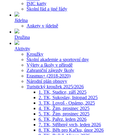
ISIC karty
Školní řád a jiné řády
Jídelna
Ankety v jídelně
Družina
Aktivity
Kroužky
Školní akademie a sportovní dny
Výlety a školy v přírodě
Zahraniční zájezdy školy
Erasmus+ (2018-2020)
Národní plán obnovy
Turistický kroužek 2025/2026
1. TK, Stadice, září 2025
2. TK, Sukoslav, listopad 2025
3. TK, Lovoš - Opárno, 2025
4. TK, Žim, prosinec 2025
5. TK, Žim, prosinec 2025
6. TK, Pařez. leden 2026
7. TK, Stříbrný vrch, leden 2026
8. TK, Běh pro Kačku, únor 2026