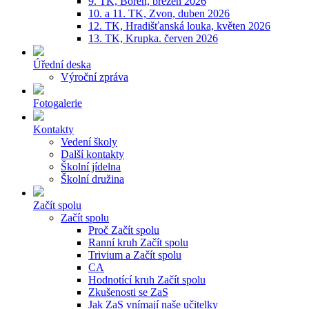
9. TK, Bořeň, březen 2026
10. a 11. TK, Zvon, duben 2026
12. TK, Hradišťanská louka, květen 2026
13. TK, Krupka. červen 2026
Úřední deska
Výroční zpráva
Fotogalerie
Kontakty
Vedení školy
Další kontakty
Školní jídelna
Školní družina
Začít spolu
Začít spolu
Proč Začít spolu
Ranní kruh Začít spolu
Trivium a Začít spolu
CA
Hodnotící kruh Začít spolu
Zkušenosti se ZaS
Jak ZaS vnímají naše učitelky