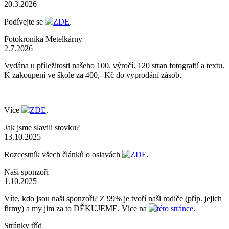
20.3.2026
Podívejte se
ZDE
.
Fotokronika Metelkárny
2.7.2026
Vydána u příležitosti našeho 100. výročí. 120 stran fotografií a textu.
K zakoupení ve škole za 400,- Kč do vyprodání zásob.
Více
ZDE
.
Jak jsme slavili stovku?
13.10.2025
Rozcestník všech článků o oslavách
ZDE
.
Naši sponzoři
1.10.2025
Víte, kdo jsou naši sponzoři? Z 99% je tvoří naši rodiče (příp. jejich
firmy) a my jim za to DĚKUJEME. Více na
této stránce
.
Stránky tříd