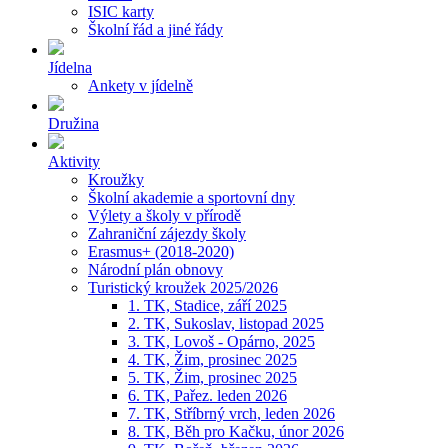
ISIC karty
Školní řád a jiné řády
Jídelna
Ankety v jídelně
Družina
Aktivity
Kroužky
Školní akademie a sportovní dny
Výlety a školy v přírodě
Zahraniční zájezdy školy
Erasmus+ (2018-2020)
Národní plán obnovy
Turistický kroužek 2025/2026
1. TK, Stadice, září 2025
2. TK, Sukoslav, listopad 2025
3. TK, Lovoš - Opárno, 2025
4. TK, Žim, prosinec 2025
5. TK, Žim, prosinec 2025
6. TK, Pařez. leden 2026
7. TK, Stříbrný vrch, leden 2026
8. TK, Běh pro Kačku, únor 2026