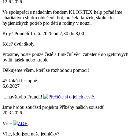
12.6.2026
Ve spolupráci s nadačním fondem KLOKTEX help pořádáme
charitativní sbírku oblečení, bot, hraček, knížek, školních a
hygienických potřeb pro děti a rodiny v nouzi.
Kdy? Pondělí 15. 6. 2026 od 7,30 do 8,00
Kde? dvůr školy.
Prosíme, noste pouze čisté a funkční věci zabalené do igelitových
pytlů, tašek nebo krabic.
Děkujeme všem, kteří se rozhodnou pomoci!
45 žáků II. stupně...
6.6.2027
... navštívilo Francii!
Přečtěte si o jejich cestě
.
Jsme hrdou součástí projektu Příběhy našich sousedů
20.3.2026
Více
ZDE
.
Víte, kdo jsou naše jedničky?