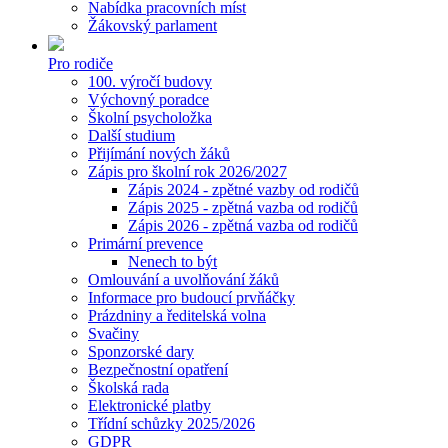
Nabídka pracovních míst
Žákovský parlament
Pro rodiče
100. výročí budovy
Výchovný poradce
Školní psycholožka
Další studium
Přijímání nových žáků
Zápis pro školní rok 2026/2027
Zápis 2024 - zpětné vazby od rodičů
Zápis 2025 - zpětná vazba od rodičů
Zápis 2026 - zpětná vazba od rodičů
Primární prevence
Nenech to být
Omlouvání a uvolňování žáků
Informace pro budoucí prvňáčky
Prázdniny a ředitelská volna
Svačiny
Sponzorské dary
Bezpečnostní opatření
Školská rada
Elektronické platby
Třídní schůzky 2025/2026
GDPR