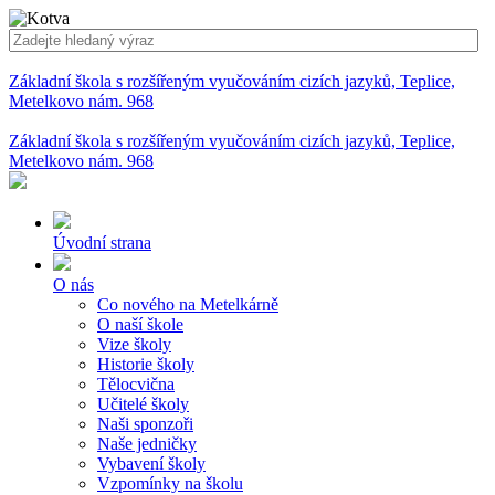
Základní škola s rozšířeným vyučováním cizích jazyků, Teplice,
Metelkovo nám. 968
Základní škola s rozšířeným vyučováním cizích jazyků, Teplice,
Metelkovo nám. 968
Úvodní strana
O nás
Co nového na Metelkárně
O naší škole
Vize školy
Historie školy
Tělocvična
Učitelé školy
Naši sponzoři
Naše jedničky
Vybavení školy
Vzpomínky na školu