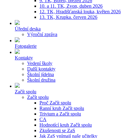
9. TK, Bořeň, březen 2026
10. a 11. TK, Zvon, duben 2026
12. TK, Hradišťanská louka, květen 2026
13. TK, Krupka. červen 2026
Úřední deska
Výroční zpráva
Fotogalerie
Kontakty
Vedení školy
Další kontakty
Školní jídelna
Školní družina
Začít spolu
Začít spolu
Proč Začít spolu
Ranní kruh Začít spolu
Trivium a Začít spolu
CA
Hodnotící kruh Začít spolu
Zkušenosti se ZaS
Jak ZaS vnímají naše učitelky