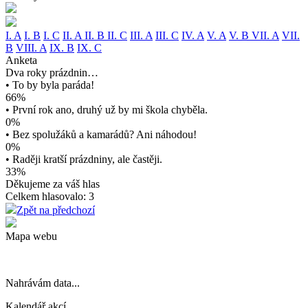
I. A
I. B
I. C
II. A
II. B
II. C
III. A
III. C
IV. A
V. A
V. B
VII. A
VII.
B
VIII. A
IX. B
IX. C
Anketa
Dva roky prázdnin…
• To by byla paráda!
66%
• První rok ano, druhý už by mi škola chyběla.
0%
• Bez spolužáků a kamarádů? Ani náhodou!
0%
• Raději kratší prázdniny, ale častěji.
33%
Děkujeme za váš hlas
Celkem hlasovalo: 3
Zpět na předchozí
Mapa webu
Nahrávám data...
Kalendář akcí