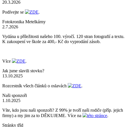
20.3.2026
Podívejte se
ZDE
.
Fotokronika Metelkárny
2.7.2026
Vydána u příležitosti našeho 100. výročí. 120 stran fotografií a textu.
K zakoupení ve škole za 400,- Kč do vyprodání zásob.
Více
ZDE
.
Jak jsme slavili stovku?
13.10.2025
Rozcestník všech článků o oslavách
ZDE
.
Naši sponzoři
1.10.2025
Víte, kdo jsou naši sponzoři? Z 99% je tvoří naši rodiče (příp. jejich
firmy) a my jim za to DĚKUJEME. Více na
této stránce
.
Stránky tříd