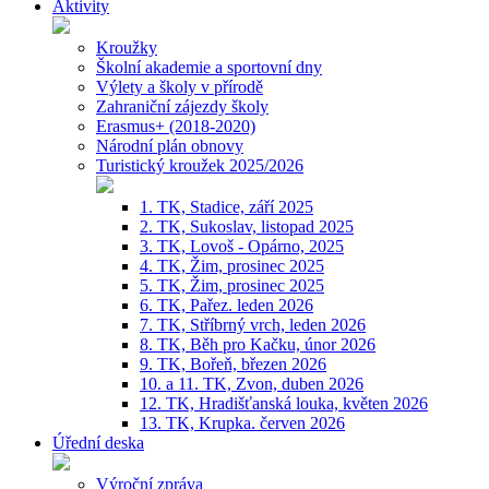
Aktivity
Kroužky
Školní akademie a sportovní dny
Výlety a školy v přírodě
Zahraniční zájezdy školy
Erasmus+ (2018-2020)
Národní plán obnovy
Turistický kroužek 2025/2026
1. TK, Stadice, září 2025
2. TK, Sukoslav, listopad 2025
3. TK, Lovoš - Opárno, 2025
4. TK, Žim, prosinec 2025
5. TK, Žim, prosinec 2025
6. TK, Pařez. leden 2026
7. TK, Stříbrný vrch, leden 2026
8. TK, Běh pro Kačku, únor 2026
9. TK, Bořeň, březen 2026
10. a 11. TK, Zvon, duben 2026
12. TK, Hradišťanská louka, květen 2026
13. TK, Krupka. červen 2026
Úřední deska
Výroční zpráva