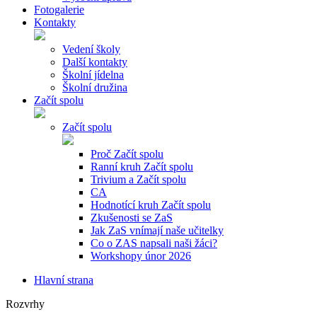
Fotogalerie
Kontakty
Vedení školy
Další kontakty
Školní jídelna
Školní družina
Začít spolu
Začít spolu
Proč Začít spolu
Ranní kruh Začít spolu
Trivium a Začít spolu
CA
Hodnotící kruh Začít spolu
Zkušenosti se ZaS
Jak ZaS vnímají naše učitelky
Co o ZAS napsali naši žáci?
Workshopy únor 2026
Hlavní strana
Rozvrhy