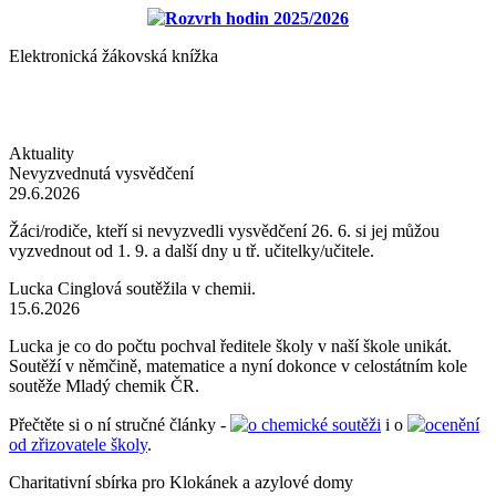
Rozvrh hodin 2025/2026
Elektronická žákovská knížka
Aktuality
Nevyzvednutá vysvědčení
29.6.2026
Žáci/rodiče, kteří si nevyzvedli vysvědčení 26. 6. si jej můžou
vyzvednout od 1. 9. a další dny u tř. učitelky/učitele.
Lucka Cinglová soutěžila v chemii.
15.6.2026
Lucka je co do počtu pochval ředitele školy v naší škole unikát.
Soutěží v němčině, matematice a nyní dokonce v celostátním kole
soutěže Mladý chemik ČR.
Přečtěte si o ní stručné články -
o chemické soutěži
i o
ocenění
od zřizovatele školy
.
Charitativní sbírka pro Klokánek a azylové domy