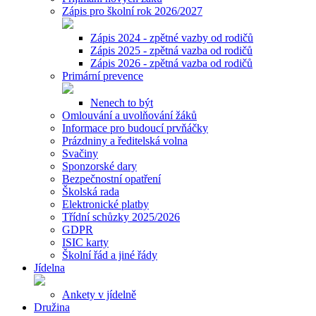
Zápis pro školní rok 2026/2027
Zápis 2024 - zpětné vazby od rodičů
Zápis 2025 - zpětná vazba od rodičů
Zápis 2026 - zpětná vazba od rodičů
Primární prevence
Nenech to být
Omlouvání a uvolňování žáků
Informace pro budoucí prvňáčky
Prázdniny a ředitelská volna
Svačiny
Sponzorské dary
Bezpečnostní opatření
Školská rada
Elektronické platby
Třídní schůzky 2025/2026
GDPR
ISIC karty
Školní řád a jiné řády
Jídelna
Ankety v jídelně
Družina