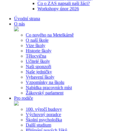
Co o ZAS napsali naši žáci?
Workshopy únor 2026
Úvodní strana
O nás
Co nového na Metelkárně
O naší škole
Vize školy
Historie školy
Tělocvična
Učitelé školy
Naši sponzoři
Naše jedničky
Vybavení školy
Vzpomínky na školu
Nabídka pracovních míst
Žákovský parlament
Pro rodiče
100. výročí budovy
Výchovný poradce
Školní psycholožka
Další studium
Přijímání nových žáků