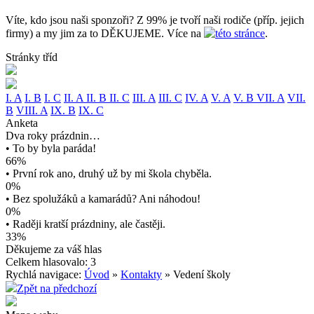
Víte, kdo jsou naši sponzoři? Z 99% je tvoří naši rodiče (příp. jejich
firmy) a my jim za to DĚKUJEME. Více na
této stránce
.
Stránky tříd
I. A
I. B
I. C
II. A
II. B
II. C
III. A
III. C
IV. A
V. A
V. B
VII. A
VII.
B
VIII. A
IX. B
IX. C
Anketa
Dva roky prázdnin…
• To by byla paráda!
66%
• První rok ano, druhý už by mi škola chyběla.
0%
• Bez spolužáků a kamarádů? Ani náhodou!
0%
• Raději kratší prázdniny, ale častěji.
33%
Děkujeme za váš hlas
Celkem hlasovalo: 3
Rychlá navigace:
Úvod
»
Kontakty
» Vedení školy
Zpět na předchozí