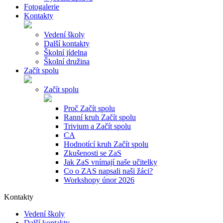
Fotogalerie
Kontakty
Vedení školy
Další kontakty
Školní jídelna
Školní družina
Začít spolu
Začít spolu
Proč Začít spolu
Ranní kruh Začít spolu
Trivium a Začít spolu
CA
Hodnotící kruh Začít spolu
Zkušenosti se ZaS
Jak ZaS vnímají naše učitelky
Co o ZAS napsali naši žáci?
Workshopy únor 2026
Kontakty
Vedení školy
Další kontakty