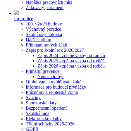
Nabídka pracovních míst
Žákovský parlament
Pro rodiče
100. výročí budovy
Výchovný poradce
Školní psycholožka
Další studium
Přijímání nových žáků
Zápis pro školní rok 2026/2027
Zápis 2024 - zpětné vazby od rodičů
Zápis 2025 - zpětná vazba od rodičů
Zápis 2026 - zpětná vazba od rodičů
Primární prevence
Nenech to být
Omlouvání a uvolňování žáků
Informace pro budoucí prvňáčky
Prázdniny a ředitelská volna
Svačiny
Sponzorské dary
Bezpečnostní opatření
Školská rada
Elektronické platby
Třídní schůzky 2025/2026
GDPR