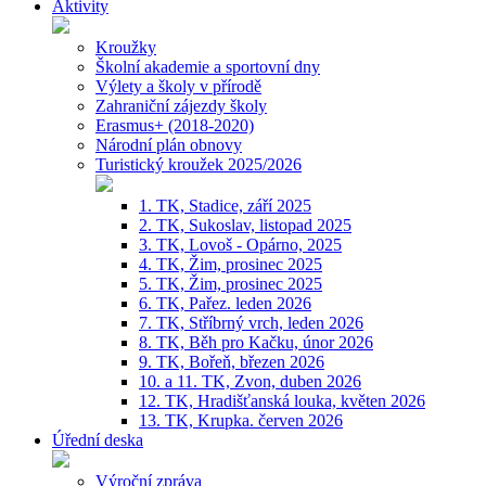
Aktivity
Kroužky
Školní akademie a sportovní dny
Výlety a školy v přírodě
Zahraniční zájezdy školy
Erasmus+ (2018-2020)
Národní plán obnovy
Turistický kroužek 2025/2026
1. TK, Stadice, září 2025
2. TK, Sukoslav, listopad 2025
3. TK, Lovoš - Opárno, 2025
4. TK, Žim, prosinec 2025
5. TK, Žim, prosinec 2025
6. TK, Pařez. leden 2026
7. TK, Stříbrný vrch, leden 2026
8. TK, Běh pro Kačku, únor 2026
9. TK, Bořeň, březen 2026
10. a 11. TK, Zvon, duben 2026
12. TK, Hradišťanská louka, květen 2026
13. TK, Krupka. červen 2026
Úřední deska
Výroční zpráva