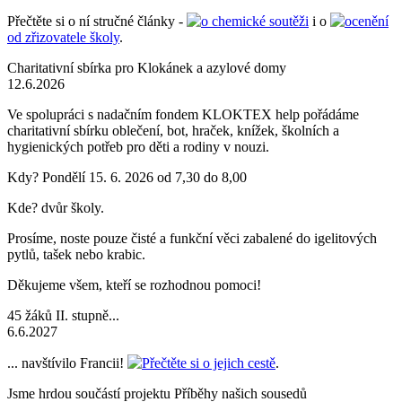
Přečtěte si o ní stručné články -
o chemické soutěži
i o
ocenění
od zřizovatele školy
.
Charitativní sbírka pro Klokánek a azylové domy
12.6.2026
Ve spolupráci s nadačním fondem KLOKTEX help pořádáme
charitativní sbírku oblečení, bot, hraček, knížek, školních a
hygienických potřeb pro děti a rodiny v nouzi.
Kdy? Pondělí 15. 6. 2026 od 7,30 do 8,00
Kde? dvůr školy.
Prosíme, noste pouze čisté a funkční věci zabalené do igelitových
pytlů, tašek nebo krabic.
Děkujeme všem, kteří se rozhodnou pomoci!
45 žáků II. stupně...
6.6.2027
... navštívilo Francii!
Přečtěte si o jejich cestě
.
Jsme hrdou součástí projektu Příběhy našich sousedů