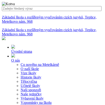
Základní škola s rozšířeným vyučováním cizích jazyků, Teplice,
Metelkovo nám. 968
Základní škola s rozšířeným vyučováním cizích jazyků, Teplice,
Metelkovo nám. 968
Úvodní strana
O nás
Co nového na Metelkárně
O naší škole
Vize školy
Historie školy
Tělocvična
Učitelé školy
Naši sponzoři
Naše jedničky
Vybavení školy
Vzpomínky na školu