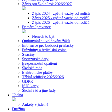
Zápis pro školní rok 2026/2027
Zápis 2024 - zpětné vazby od rodičů
Zápis 2025 - zpětná vazba od rodičů
Zápis 2026 - zpětná vazba od rodičů
Primární prevence
Nenech to být
Omlouvání a uvolňování žáků
Informace pro budoucí prvňáčky
Prázdniny a ředitelská volna
Svačiny
Sponzorské dary
Bezpečnostní opatření
Školská rada
Elektronické platby
Třídní schůzky 2025/2026
GDPR
ISIC karty
Školní řád a jiné řády
Jídelna
Ankety v jídelně
Družina