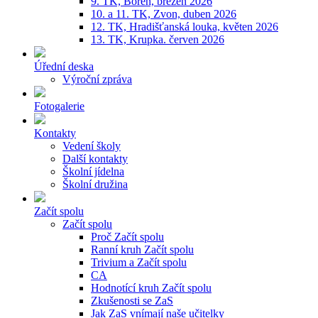
9. TK, Bořeň, březen 2026
10. a 11. TK, Zvon, duben 2026
12. TK, Hradišťanská louka, květen 2026
13. TK, Krupka. červen 2026
Úřední deska
Výroční zpráva
Fotogalerie
Kontakty
Vedení školy
Další kontakty
Školní jídelna
Školní družina
Začít spolu
Začít spolu
Proč Začít spolu
Ranní kruh Začít spolu
Trivium a Začít spolu
CA
Hodnotící kruh Začít spolu
Zkušenosti se ZaS
Jak ZaS vnímají naše učitelky