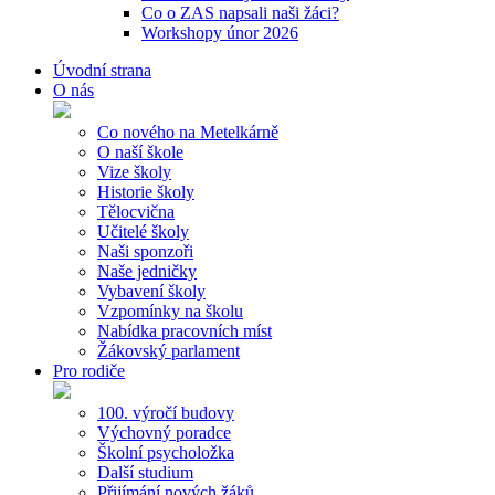
Co o ZAS napsali naši žáci?
Workshopy únor 2026
Úvodní strana
O nás
Co nového na Metelkárně
O naší škole
Vize školy
Historie školy
Tělocvična
Učitelé školy
Naši sponzoři
Naše jedničky
Vybavení školy
Vzpomínky na školu
Nabídka pracovních míst
Žákovský parlament
Pro rodiče
100. výročí budovy
Výchovný poradce
Školní psycholožka
Další studium
Přijímání nových žáků