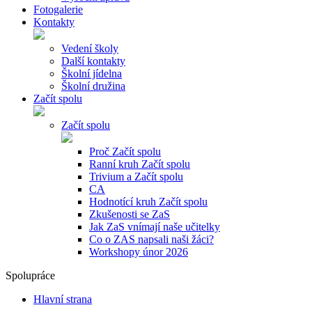
Fotogalerie
Kontakty
Vedení školy
Další kontakty
Školní jídelna
Školní družina
Začít spolu
Začít spolu
Proč Začít spolu
Ranní kruh Začít spolu
Trivium a Začít spolu
CA
Hodnotící kruh Začít spolu
Zkušenosti se ZaS
Jak ZaS vnímají naše učitelky
Co o ZAS napsali naši žáci?
Workshopy únor 2026
Spolupráce
Hlavní strana