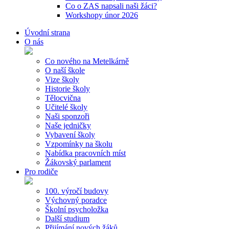
Co o ZAS napsali naši žáci?
Workshopy únor 2026
Úvodní strana
O nás
Co nového na Metelkárně
O naší škole
Vize školy
Historie školy
Tělocvična
Učitelé školy
Naši sponzoři
Naše jedničky
Vybavení školy
Vzpomínky na školu
Nabídka pracovních míst
Žákovský parlament
Pro rodiče
100. výročí budovy
Výchovný poradce
Školní psycholožka
Další studium
Přijímání nových žáků