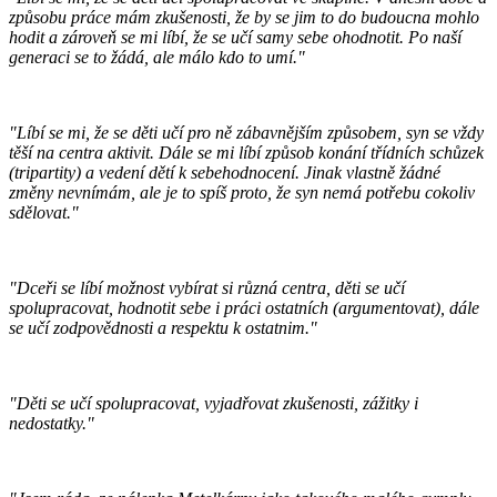
způsobu práce mám zkušenosti, že by se jim to do budoucna mohlo
hodit a zároveň se mi líbí, že se učí samy sebe ohodnotit. Po naší
generaci se to žádá, ale málo kdo to umí."
"Líbí se mi, že se děti učí pro ně zábavnějším způsobem, syn se vždy
těší na centra aktivit. Dále se mi líbí způsob konání třídních schůzek
(tripartity) a vedení dětí k sebehodnocení. Jinak vlastně žádné
změny nevnímám, ale je to spíš proto, že syn nemá potřebu cokoliv
sdělovat."
"Dceři se líbí možnost vybírat si různá centra, děti se učí
spolupracovat, hodnotit sebe i práci ostatních (argumentovat), dále
se učí zodpovědnosti a respektu k ostatnim."
"Děti se učí spolupracovat, vyjadřovat zkušenosti, zážitky i
nedostatky."