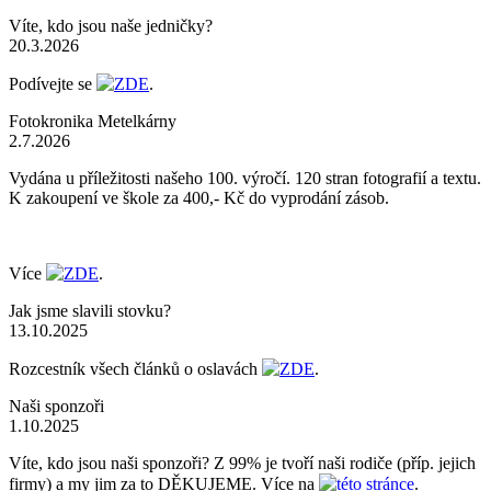
Víte, kdo jsou naše jedničky?
20.3.2026
Podívejte se
ZDE
.
Fotokronika Metelkárny
2.7.2026
Vydána u příležitosti našeho 100. výročí. 120 stran fotografií a textu.
K zakoupení ve škole za 400,- Kč do vyprodání zásob.
Více
ZDE
.
Jak jsme slavili stovku?
13.10.2025
Rozcestník všech článků o oslavách
ZDE
.
Naši sponzoři
1.10.2025
Víte, kdo jsou naši sponzoři? Z 99% je tvoří naši rodiče (příp. jejich
firmy) a my jim za to DĚKUJEME. Více na
této stránce
.