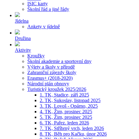
ISIC karty
Školní řád a jiné řády
Jídelna
Ankety v jídelně
Družina
Aktivity
Kroužky
Školní akademie a sportovní dny
Výlety a školy v přírodě
Zahraniční zájezdy školy
Erasmus+ (2018-2020)
Národní plán obnovy
Turistický kroužek 2025/2026
1. TK, Stadice, září 2025
2. TK, Sukoslav, listopad 2025
3. TK, Lovoš - Opárno, 2025
4. TK, Žim, prosinec 2025
5. TK, Žim, prosinec 2025
6. TK, Pařez. leden 2026
7. TK, Stříbrný vrch, leden 2026
8. TK, Běh pro Kačku, únor 2026