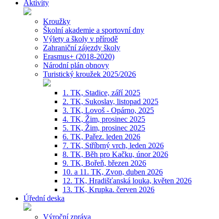
Aktivity
Kroužky
Školní akademie a sportovní dny
Výlety a školy v přírodě
Zahraniční zájezdy školy
Erasmus+ (2018-2020)
Národní plán obnovy
Turistický kroužek 2025/2026
1. TK, Stadice, září 2025
2. TK, Sukoslav, listopad 2025
3. TK, Lovoš - Opárno, 2025
4. TK, Žim, prosinec 2025
5. TK, Žim, prosinec 2025
6. TK, Pařez. leden 2026
7. TK, Stříbrný vrch, leden 2026
8. TK, Běh pro Kačku, únor 2026
9. TK, Bořeň, březen 2026
10. a 11. TK, Zvon, duben 2026
12. TK, Hradišťanská louka, květen 2026
13. TK, Krupka. červen 2026
Úřední deska
Výroční zpráva