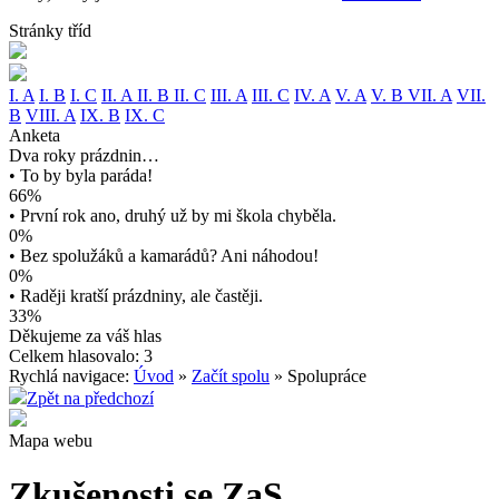
Stránky tříd
I. A
I. B
I. C
II. A
II. B
II. C
III. A
III. C
IV. A
V. A
V. B
VII. A
VII.
B
VIII. A
IX. B
IX. C
Anketa
Dva roky prázdnin…
• To by byla paráda!
66%
• První rok ano, druhý už by mi škola chyběla.
0%
• Bez spolužáků a kamarádů? Ani náhodou!
0%
• Raději kratší prázdniny, ale častěji.
33%
Děkujeme za váš hlas
Celkem hlasovalo: 3
Rychlá navigace:
Úvod
»
Začít spolu
» Spolupráce
Zpět na předchozí
Mapa webu
Zkušenosti se ZaS