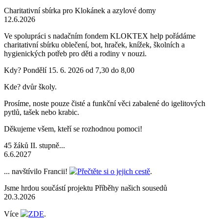
Charitativní sbírka pro Klokánek a azylové domy
12.6.2026
Ve spolupráci s nadačním fondem KLOKTEX help pořádáme
charitativní sbírku oblečení, bot, hraček, knížek, školních a
hygienických potřeb pro děti a rodiny v nouzi.
Kdy? Pondělí 15. 6. 2026 od 7,30 do 8,00
Kde? dvůr školy.
Prosíme, noste pouze čisté a funkční věci zabalené do igelitových
pytlů, tašek nebo krabic.
Děkujeme všem, kteří se rozhodnou pomoci!
45 žáků II. stupně...
6.6.2027
... navštívilo Francii!
Přečtěte si o jejich cestě
.
Jsme hrdou součástí projektu Příběhy našich sousedů
20.3.2026
Více
ZDE
.