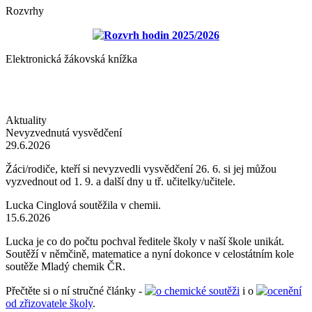
Rozvrhy
Rozvrh hodin 2025/2026
Elektronická žákovská knížka
Aktuality
Nevyzvednutá vysvědčení
29.6.2026
Žáci/rodiče, kteří si nevyzvedli vysvědčení 26. 6. si jej můžou
vyzvednout od 1. 9. a další dny u tř. učitelky/učitele.
Lucka Cinglová soutěžila v chemii.
15.6.2026
Lucka je co do počtu pochval ředitele školy v naší škole unikát.
Soutěží v němčině, matematice a nyní dokonce v celostátním kole
soutěže Mladý chemik ČR.
Přečtěte si o ní stručné články -
o chemické soutěži
i o
ocenění
od zřizovatele školy
.