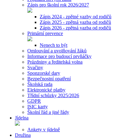
Zápis pro školní rok 2026/2027
Zápis 2024 - zpětné vazby od rodičů
Zápis 2025 - zpětná vazba od rodičů
Zápis 2026 - zpětná vazba od rodičů
Primární prevence
Nenech to být
Omlouvání a uvolňování žáků
Informace pro budoucí prvňáčky
Prázdniny a ředitelská volna
Svačiny
Sponzorské dary
Bezpečnostní opatření
Školská rada
Elektronické platby
Třídní schůzky 2025/2026
GDPR
ISIC karty
Školní řád a jiné řády
Jídelna
Ankety v jídelně
Družina