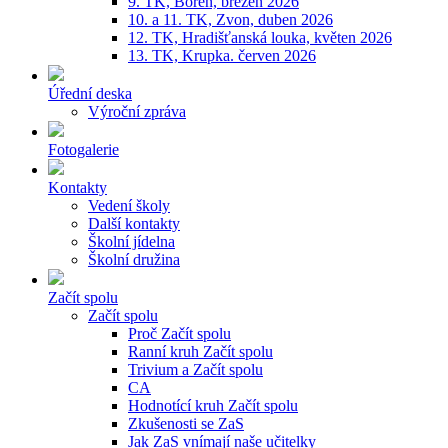
9. TK, Bořeň, březen 2026
10. a 11. TK, Zvon, duben 2026
12. TK, Hradišťanská louka, květen 2026
13. TK, Krupka. červen 2026
Úřední deska
Výroční zpráva
Fotogalerie
Kontakty
Vedení školy
Další kontakty
Školní jídelna
Školní družina
Začít spolu
Začít spolu
Proč Začít spolu
Ranní kruh Začít spolu
Trivium a Začít spolu
CA
Hodnotící kruh Začít spolu
Zkušenosti se ZaS
Jak ZaS vnímají naše učitelky