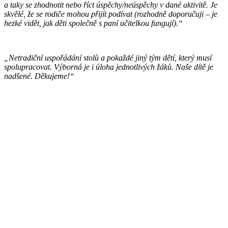
a taky se zhodnotit nebo říct úspěchy/neúspěchy v dané aktivitě. Je
skvělé, že se rodiče mohou přijít podívat (rozhodně doporučuji – je
hezké vidět, jak děti společně s paní učitelkou fungují).“
„Netradiční uspořádání stolů a pokaždé jiný tým dětí, který musí
spolupracovat. Výborná je i úloha jednotlivých žáků. Naše dítě je
nadšené. Děkujeme!“