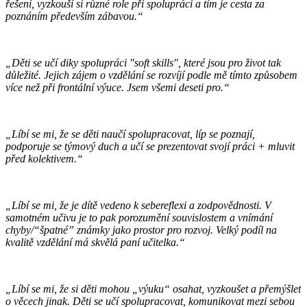
řešení, vyzkouší si různé role při spolupráci a tím je cesta za
poznáním především zábavou.“
„Děti se učí diky spolupráci "soft skills", které jsou pro život tak
důležité. Jejich zájem o vzdělání se rozvíjí podle mě tímto způsobem
více než při frontální výuce. Jsem všemi deseti pro.“
„Líbí se mi, že se děti naučí spolupracovat, líp se poznají,
podporuje se týmový duch a učí se prezentovat svojí práci + mluvit
před kolektivem.“
„Líbí se mi, že je dítě vedeno k sebereflexi a zodpovědnosti. V
samotném učivu je to pak porozumění souvislostem a vnímání
chyby/“špatné” známky jako prostor pro rozvoj. Velký podíl na
kvalitě vzdělání má skvělá paní učitelka.“
„Líbí se mi, že si děti mohou „výuku“ osahat, vyzkoušet a přemýšlet
o věcech jinak. Děti se učí spolupracovat, komunikovat mezi sebou