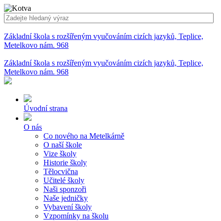
Základní škola s rozšířeným vyučováním cizích jazyků, Teplice,
Metelkovo nám. 968
Základní škola s rozšířeným vyučováním cizích jazyků, Teplice,
Metelkovo nám. 968
Úvodní strana
O nás
Co nového na Metelkárně
O naší škole
Vize školy
Historie školy
Tělocvična
Učitelé školy
Naši sponzoři
Naše jedničky
Vybavení školy
Vzpomínky na školu