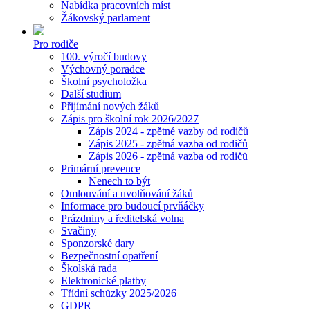
Nabídka pracovních míst
Žákovský parlament
Pro rodiče
100. výročí budovy
Výchovný poradce
Školní psycholožka
Další studium
Přijímání nových žáků
Zápis pro školní rok 2026/2027
Zápis 2024 - zpětné vazby od rodičů
Zápis 2025 - zpětná vazba od rodičů
Zápis 2026 - zpětná vazba od rodičů
Primární prevence
Nenech to být
Omlouvání a uvolňování žáků
Informace pro budoucí prvňáčky
Prázdniny a ředitelská volna
Svačiny
Sponzorské dary
Bezpečnostní opatření
Školská rada
Elektronické platby
Třídní schůzky 2025/2026
GDPR