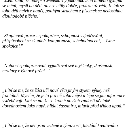
"Jsem ráda, ze nálepka Metelkárny jako takového malého gymplu
se mění, myslí na děti, aby se cítily dobře, protoze už vědí, že tak se
toho děti nejvíce naučí, pouhým strachem z písemek se nedosáhne
dlouhodobě ničeho."
"Skupinová práce - spolupráce, schopnost vyjadřování,
přizpůsobení se skupině, kompromisu, sebehodnocení,....Jsme
spokojeni."
"Nutnost spolupracovat, vyjadřovat své myšlenky, zkušenosti,
nezdary v týmové práci..."
„Líbí se mi, že se žáci učí nové věci jiným stylem výuky než
frontálně. Myslím, že je to pro ně zábavnější a lépe se jim informace
vstřebávají. Líbí se mi, že se kromě nových znalostí učí také
dovednostem jako např. hlídat časomíru, mluvit před třídou apod.“
„Líbí se mi, že děti jsou vedené k týmovosti, hledání kreativního