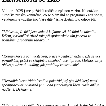
V únoru 2025 jsme požádali rodiče o zpětnou vazbu. Na otázku:
"Popište prosím konkrétně, co se Vám líbí na programu Začít spolu,
ve kterém je vzděláváno Vaše dítě." jsme dostali tyto odpovědi:
"Líbí se mi, že děti jsou vedené k týmovosti, hledání kreativního
řešení, vyzkouší si různé role při spolupráci a tím je cesta za
poznáním především zábavou."
"Komunikace s paní učitelkou, práce v centrech aktivit, kde se učí
poznatkům, práci ve skupině a sebehodnocení práce. Možnost se jít
občas podívat do hodiny, jak probíhají centra aktivit."
"Netradiční uspořádání stolů a pokaždé jiný tým dětí,který musí
spolupracovat. Výborná je i úloha jednotlivých žáků. Naše dítě je
nadšené. Děkujeme!"
"Líbí se mi, že se děti učí spolupracovat ve skupině. V dnešní době a