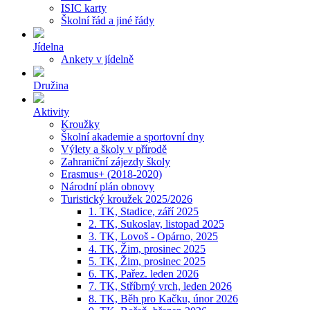
ISIC karty
Školní řád a jiné řády
Jídelna
Ankety v jídelně
Družina
Aktivity
Kroužky
Školní akademie a sportovní dny
Výlety a školy v přírodě
Zahraniční zájezdy školy
Erasmus+ (2018-2020)
Národní plán obnovy
Turistický kroužek 2025/2026
1. TK, Stadice, září 2025
2. TK, Sukoslav, listopad 2025
3. TK, Lovoš - Opárno, 2025
4. TK, Žim, prosinec 2025
5. TK, Žim, prosinec 2025
6. TK, Pařez. leden 2026
7. TK, Stříbrný vrch, leden 2026
8. TK, Běh pro Kačku, únor 2026