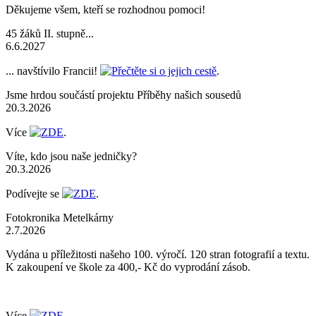
Děkujeme všem, kteří se rozhodnou pomoci!
45 žáků II. stupně...
6.6.2027
... navštívilo Francii!
Přečtěte si o jejich cestě
.
Jsme hrdou součástí projektu Příběhy našich sousedů
20.3.2026
Více
ZDE
.
Víte, kdo jsou naše jedničky?
20.3.2026
Podívejte se
ZDE
.
Fotokronika Metelkárny
2.7.2026
Vydána u příležitosti našeho 100. výročí. 120 stran fotografií a textu.
K zakoupení ve škole za 400,- Kč do vyprodání zásob.
Více
ZDE
.