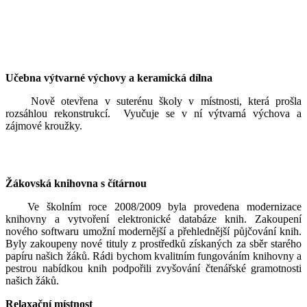
Učebna výtvarné výchovy a keramická dílna
Nově otevřena v suterénu školy v místnosti, která prošla
rozsáhlou rekonstrukcí. Vyučuje se v ní výtvarná výchova a
zájmové kroužky.
Žákovská knihovna s čítárnou
Ve školním roce 2008/2009 byla provedena modernizace
knihovny a vytvoření elektronické databáze knih. Zakoupení
nového softwaru umožní modernější a přehlednější půjčování knih.
Byly zakoupeny nové tituly z prostředků získaných za sběr starého
papíru našich žáků. Rádi bychom kvalitním fungováním knihovny a
pestrou nabídkou knih podpořili zvyšování čtenářské gramotnosti
našich žáků.
Relaxační místnost