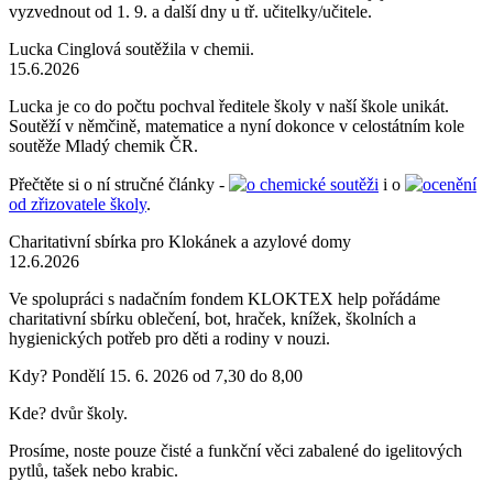
vyzvednout od 1. 9. a další dny u tř. učitelky/učitele.
Lucka Cinglová soutěžila v chemii.
15.6.2026
Lucka je co do počtu pochval ředitele školy v naší škole unikát.
Soutěží v němčině, matematice a nyní dokonce v celostátním kole
soutěže Mladý chemik ČR.
Přečtěte si o ní stručné články -
o chemické soutěži
i o
ocenění
od zřizovatele školy
.
Charitativní sbírka pro Klokánek a azylové domy
12.6.2026
Ve spolupráci s nadačním fondem KLOKTEX help pořádáme
charitativní sbírku oblečení, bot, hraček, knížek, školních a
hygienických potřeb pro děti a rodiny v nouzi.
Kdy? Pondělí 15. 6. 2026 od 7,30 do 8,00
Kde? dvůr školy.
Prosíme, noste pouze čisté a funkční věci zabalené do igelitových
pytlů, tašek nebo krabic.