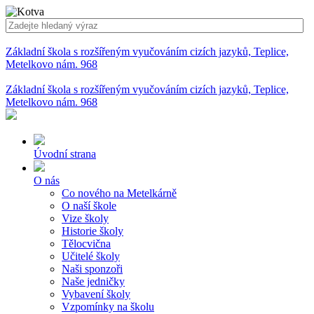
Základní škola s rozšířeným vyučováním cizích jazyků, Teplice,
Metelkovo nám. 968
Základní škola s rozšířeným vyučováním cizích jazyků, Teplice,
Metelkovo nám. 968
Úvodní strana
O nás
Co nového na Metelkárně
O naší škole
Vize školy
Historie školy
Tělocvična
Učitelé školy
Naši sponzoři
Naše jedničky
Vybavení školy
Vzpomínky na školu