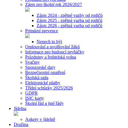
Zápis pro školní rok 2026/2027
Zápis 2024 - zpětné vazby od rodičů
Zápis 2025 - zpětná vazba od rodičů
Zápis 2026 - zpětná vazba od rodičů
Primární prevence
Nenech to být
Omlouvání a uvolňování žáků
Informace pro budoucí prvňáčky
Prázdniny a ředitelská volna
Svačiny
Sponzorské dary
Bezpečnostní opatření
Školská rada
Elektronické platby
Třídní schůzky 2025/2026
GDPR
ISIC karty
Školní řád a jiné řády
Jídelna
Ankety v jídelně
Družina