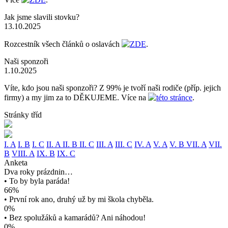
Jak jsme slavili stovku?
13.10.2025
Rozcestník všech článků o oslavách
ZDE
.
Naši sponzoři
1.10.2025
Víte, kdo jsou naši sponzoři? Z 99% je tvoří naši rodiče (příp. jejich
firmy) a my jim za to DĚKUJEME. Více na
této stránce
.
Stránky tříd
I. A
I. B
I. C
II. A
II. B
II. C
III. A
III. C
IV. A
V. A
V. B
VII. A
VII.
B
VIII. A
IX. B
IX. C
Anketa
Dva roky prázdnin…
• To by byla paráda!
66%
• První rok ano, druhý už by mi škola chyběla.
0%
• Bez spolužáků a kamarádů? Ani náhodou!
0%