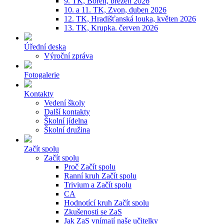
9. TK, Bořeň, březen 2026
10. a 11. TK, Zvon, duben 2026
12. TK, Hradišťanská louka, květen 2026
13. TK, Krupka. červen 2026
Úřední deska
Výroční zpráva
Fotogalerie
Kontakty
Vedení školy
Další kontakty
Školní jídelna
Školní družina
Začít spolu
Začít spolu
Proč Začít spolu
Ranní kruh Začít spolu
Trivium a Začít spolu
CA
Hodnotící kruh Začít spolu
Zkušenosti se ZaS
Jak ZaS vnímají naše učitelky