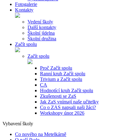
Fotogalerie
Kontakty
Vedení školy
Další kontakty
Školní jídelna
Školní družina
Začít spolu
Začít spolu
Proč Začít spolu
Ranní kruh Začít spolu
Trivium a Začít spolu
CA
Hodnotící kruh Začít spolu
Zkušenosti se ZaS
Jak ZaS vnímají naše učitelky
Co o ZAS napsali naši žáci?
Workshopy únor 2026
Vybavení školy
Co nového na Metelkárně
O naší škole