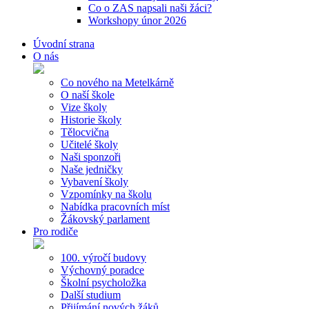
Co o ZAS napsali naši žáci?
Workshopy únor 2026
Úvodní strana
O nás
Co nového na Metelkárně
O naší škole
Vize školy
Historie školy
Tělocvična
Učitelé školy
Naši sponzoři
Naše jedničky
Vybavení školy
Vzpomínky na školu
Nabídka pracovních míst
Žákovský parlament
Pro rodiče
100. výročí budovy
Výchovný poradce
Školní psycholožka
Další studium
Přijímání nových žáků