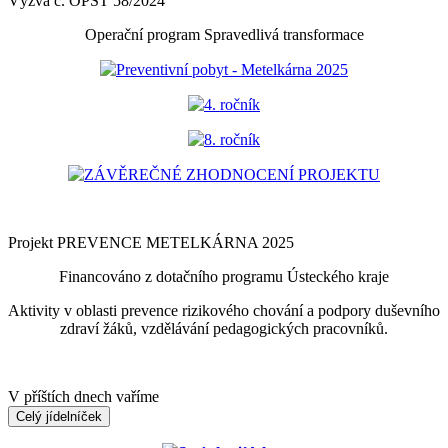
Výzva č. OPST 58/2024
Operační program Spravedlivá transformace
Preventivní pobyt - Metelkárna 2025
4. ročník
8. ročník
ZÁVĚREČNÉ ZHODNOCENÍ PROJEKTU
Projekt PREVENCE METELKÁRNA 2025
Financováno z dotačního programu Ústeckého kraje
Aktivity v oblasti prevence rizikového chování a podpory duševního
zdraví žáků, vzdělávání pedagogických pracovníků.
V příštích dnech vaříme
Celý jídelníček