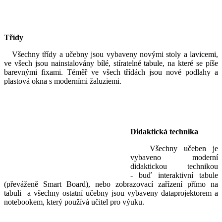
Třídy
Všechny třídy a učebny jsou vybaveny novými stoly a lavicemi,
ve všech jsou nainstalovány bílé, stíratelné tabule, na které se píše
barevnými fixami. Téměř ve všech třídách jsou nové podlahy a
plastová okna s moderními žaluziemi.
Didaktická technika
Všechny učeben je
vybaveno moderní
didaktickou technikou
- buď interaktivní tabule
(převáženě Smart Board), nebo zobrazovací zařízení přímo na
tabuli a všechny ostatní učebny jsou vybaveny dataprojektorem a
notebookem, který používá učitel pro výuku.