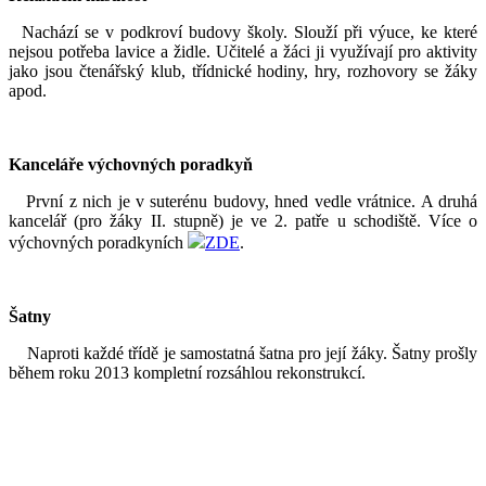
Nachází se v podkroví budovy školy. Slouží při výuce, ke které
nejsou potřeba lavice a židle. Učitelé a žáci ji využívají pro aktivity
jako jsou čtenářský klub, třídnické hodiny, hry, rozhovory se žáky
apod.
Kanceláře výchovných poradkyň
První z nich je v suterénu budovy, hned vedle vrátnice. A druhá
kancelář (pro žáky II. stupně) je ve 2. patře u schodiště. Více o
výchovných poradkyních
ZDE
.
Šatny
Naproti každé třídě je samostatná šatna pro její žáky. Šatny prošly
během roku 2013 kompletní rozsáhlou rekonstrukcí.