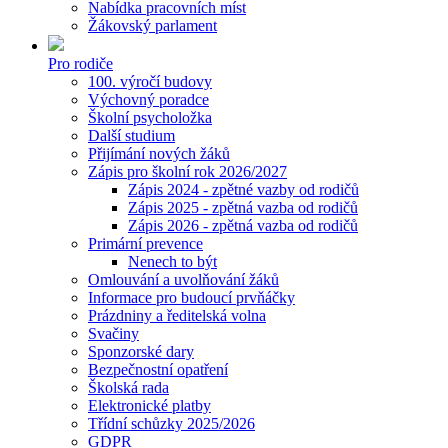
Nabídka pracovních míst
Žákovský parlament
Pro rodiče
100. výročí budovy
Výchovný poradce
Školní psycholožka
Další studium
Přijímání nových žáků
Zápis pro školní rok 2026/2027
Zápis 2024 - zpětné vazby od rodičů
Zápis 2025 - zpětná vazba od rodičů
Zápis 2026 - zpětná vazba od rodičů
Primární prevence
Nenech to být
Omlouvání a uvolňování žáků
Informace pro budoucí prvňáčky
Prázdniny a ředitelská volna
Svačiny
Sponzorské dary
Bezpečnostní opatření
Školská rada
Elektronické platby
Třídní schůzky 2025/2026
GDPR