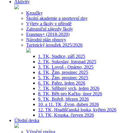
Aktivity
Kroužky
Školní akademie a sportovní dny
Výlety a školy v přírodě
Zahraniční zájezdy školy
Erasmus+ (2018-2020)
Národní plán obnovy
Turistický kroužek 2025/2026
1. TK, Stadice, září 2025
2. TK, Sukoslav, listopad 2025
3. TK, Lovoš - Opárno, 2025
4. TK, Žim, prosinec 2025
5. TK, Žim, prosinec 2025
6. TK, Pařez. leden 2026
7. TK, Stříbrný vrch, leden 2026
8. TK, Běh pro Kačku, únor 2026
9. TK, Bořeň, březen 2026
10. a 11. TK, Zvon, duben 2026
12. TK, Hradišťanská louka, květen 2026
13. TK, Krupka. červen 2026
Úřední deska
Výroční zpráva