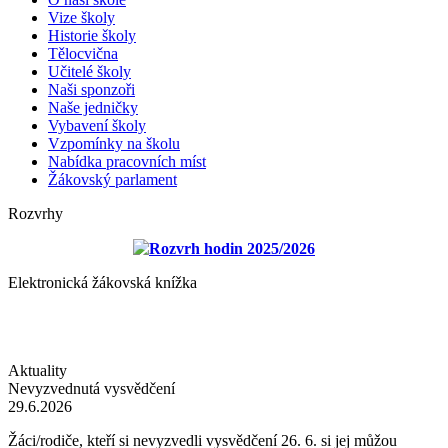
Vize školy
Historie školy
Tělocvična
Učitelé školy
Naši sponzoři
Naše jedničky
Vybavení školy
Vzpomínky na školu
Nabídka pracovních míst
Žákovský parlament
Rozvrhy
Rozvrh hodin 2025/2026
Elektronická žákovská knížka
Aktuality
Nevyzvednutá vysvědčení
29.6.2026
Žáci/rodiče, kteří si nevyzvedli vysvědčení 26. 6. si jej můžou