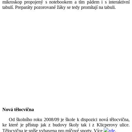
mikroskop propojený s notebookem a tím pádem i s interaktivní
tabulí. Preparáty pozorované žáky se tedy promítají na tabuli.
Nová tělocvična
Od školního roku 2008/09 je škole k dispozici nová tělocvična,
ke které je přístup jak z budovy školy tak i z Klicperovy ulice.
Tělocvična je spíše vybavena pro míčové sporty. Více
zde
.