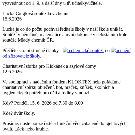
vyzvednout od 1. 9. a další dny u tř. učitelky/učitele.
Lucka Cinglová soutěžila v chemii.
15.6.2026
Lucka je co do počtu pochval ředitele školy v naší škole unikát.
Soutěží v němčině, matematice a nyní dokonce v celostátním kole
soutěže Mladý chemik ČR.
Přečtěte si o ní stručné články -
o chemické soutěži
i o
ocenění
od zřizovatele školy
.
Charitativní sbírka pro Klokánek a azylové domy
12.6.2026
Ve spolupráci s nadačním fondem KLOKTEX help pořádáme
charitativní sbírku oblečení, bot, hraček, knížek, školních a
hygienických potřeb pro děti a rodiny v nouzi.
Kdy? Pondělí 15. 6. 2026 od 7,30 do 8,00
Kde? dvůr školy.
Prosíme, noste pouze čisté a funkční věci zabalené do igelitových
pytlů, tašek nebo krabic.