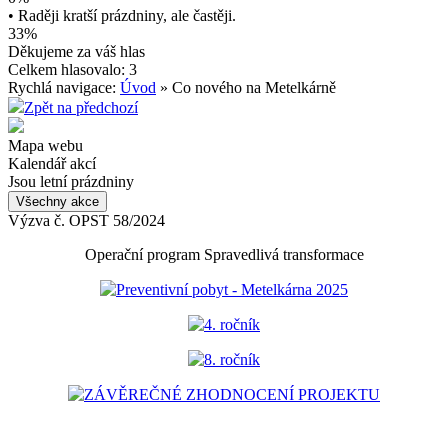
• Raději kratší prázdniny, ale častěji.
33%
Děkujeme za váš hlas
Celkem hlasovalo: 3
Rychlá navigace:
Úvod
» Co nového na Metelkárně
Zpět na předchozí
Mapa webu
Kalendář akcí
Jsou letní prázdniny
Všechny akce
Výzva č. OPST 58/2024
Operační program Spravedlivá transformace
Preventivní pobyt - Metelkárna 2025
4. ročník
8. ročník
ZÁVĚREČNÉ ZHODNOCENÍ PROJEKTU