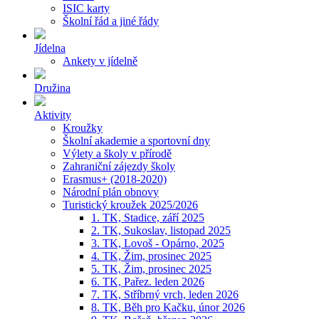
ISIC karty
Školní řád a jiné řády
Jídelna
Ankety v jídelně
Družina
Aktivity
Kroužky
Školní akademie a sportovní dny
Výlety a školy v přírodě
Zahraniční zájezdy školy
Erasmus+ (2018-2020)
Národní plán obnovy
Turistický kroužek 2025/2026
1. TK, Stadice, září 2025
2. TK, Sukoslav, listopad 2025
3. TK, Lovoš - Opárno, 2025
4. TK, Žim, prosinec 2025
5. TK, Žim, prosinec 2025
6. TK, Pařez. leden 2026
7. TK, Stříbrný vrch, leden 2026
8. TK, Běh pro Kačku, únor 2026