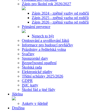
Zápis pro školní rok 2026/2027
Zápis 2024 - zpětné vazby od rodičů
Zápis 2025 - zpětná vazba od rodičů
Zápis 2026 - zpětná vazba od rodičů
Primární prevence
Nenech to být
Omlouvání a uvolňování žáků
Informace pro budoucí prvňáčky
Prázdniny a ředitelská volna
Svačiny
Sponzorské dary
Bezpečnostní opatření
Školská rada
Elektronické platby
Třídní schůzky 2025/2026
GDPR
ISIC karty
Školní řád a jiné řády
Jídelna
Ankety v jídelně
Družina