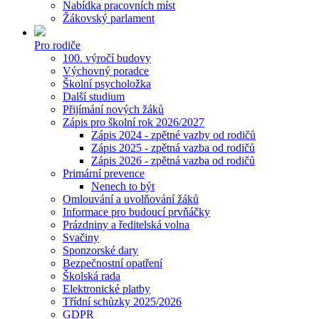
Nabídka pracovních míst
Žákovský parlament
Pro rodiče
100. výročí budovy
Výchovný poradce
Školní psycholožka
Další studium
Přijímání nových žáků
Zápis pro školní rok 2026/2027
Zápis 2024 - zpětné vazby od rodičů
Zápis 2025 - zpětná vazba od rodičů
Zápis 2026 - zpětná vazba od rodičů
Primární prevence
Nenech to být
Omlouvání a uvolňování žáků
Informace pro budoucí prvňáčky
Prázdniny a ředitelská volna
Svačiny
Sponzorské dary
Bezpečnostní opatření
Školská rada
Elektronické platby
Třídní schůzky 2025/2026
GDPR