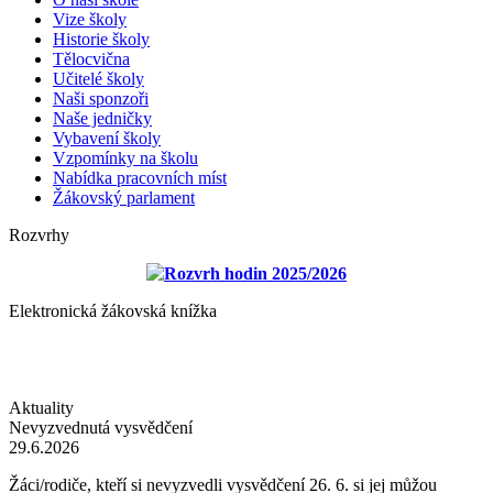
Vize školy
Historie školy
Tělocvična
Učitelé školy
Naši sponzoři
Naše jedničky
Vybavení školy
Vzpomínky na školu
Nabídka pracovních míst
Žákovský parlament
Rozvrhy
Rozvrh hodin 2025/2026
Elektronická žákovská knížka
Aktuality
Nevyzvednutá vysvědčení
29.6.2026
Žáci/rodiče, kteří si nevyzvedli vysvědčení 26. 6. si jej můžou