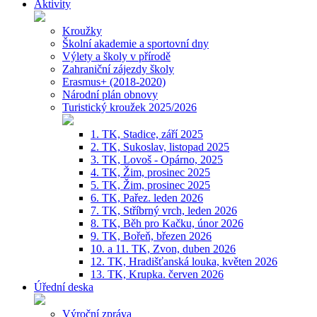
Aktivity
Kroužky
Školní akademie a sportovní dny
Výlety a školy v přírodě
Zahraniční zájezdy školy
Erasmus+ (2018-2020)
Národní plán obnovy
Turistický kroužek 2025/2026
1. TK, Stadice, září 2025
2. TK, Sukoslav, listopad 2025
3. TK, Lovoš - Opárno, 2025
4. TK, Žim, prosinec 2025
5. TK, Žim, prosinec 2025
6. TK, Pařez. leden 2026
7. TK, Stříbrný vrch, leden 2026
8. TK, Běh pro Kačku, únor 2026
9. TK, Bořeň, březen 2026
10. a 11. TK, Zvon, duben 2026
12. TK, Hradišťanská louka, květen 2026
13. TK, Krupka. červen 2026
Úřední deska
Výroční zpráva