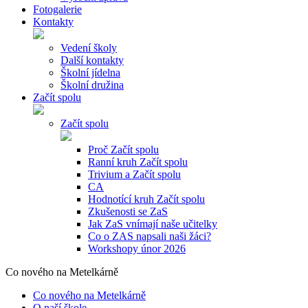
Fotogalerie
Kontakty
Vedení školy
Další kontakty
Školní jídelna
Školní družina
Začít spolu
Začít spolu
Proč Začít spolu
Ranní kruh Začít spolu
Trivium a Začít spolu
CA
Hodnotící kruh Začít spolu
Zkušenosti se ZaS
Jak ZaS vnímají naše učitelky
Co o ZAS napsali naši žáci?
Workshopy únor 2026
Co nového na Metelkárně
Co nového na Metelkárně
O naší škole