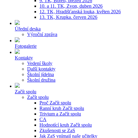
9. TK, Bořeň, březen 2026
10. a 11. TK, Zvon, duben 2026
12. TK, Hradišťanská louka, květen 2026
13. TK, Krupka. červen 2026
Úřední deska
Výroční zpráva
Fotogalerie
Kontakty
Vedení školy
Další kontakty
Školní jídelna
Školní družina
Začít spolu
Začít spolu
Proč Začít spolu
Ranní kruh Začít spolu
Trivium a Začít spolu
CA
Hodnotící kruh Začít spolu
Zkušenosti se ZaS
Jak ZaS vnímají naše učitelky