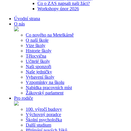
Co o ZAS napsali naši žáci?
Workshopy únor 2026
Úvodní strana
O nás
Co nového na Metelkárně
O naší škole
Vize školy
Historie školy
Tělocvična
Učitelé školy
Naši sponzoři
Naše jedničky
Vybavení školy
Vzpomínky na školu
Nabídka pracovních míst
Žákovský parlament
Pro rodiče
100. výročí budovy
Výchovný poradce
Školní psycholožka
Další studium
Přijímání nových žáků