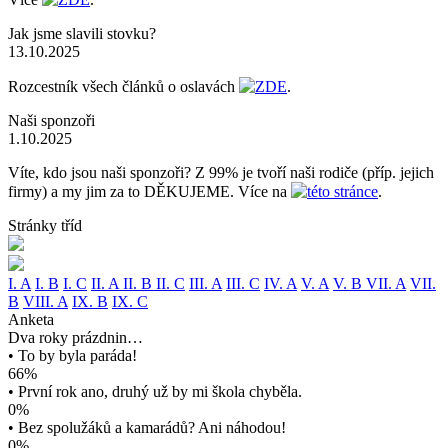
Jak jsme slavili stovku?
13.10.2025
Rozcestník všech článků o oslavách
ZDE
.
Naši sponzoři
1.10.2025
Víte, kdo jsou naši sponzoři? Z 99% je tvoří naši rodiče (příp. jejich
firmy) a my jim za to DĚKUJEME. Více na
této stránce
.
Stránky tříd
I. A
I. B
I. C
II. A
II. B
II. C
III. A
III. C
IV. A
V. A
V. B
VII. A
VII.
B
VIII. A
IX. B
IX. C
Anketa
Dva roky prázdnin…
• To by byla paráda!
66%
• První rok ano, druhý už by mi škola chyběla.
0%
• Bez spolužáků a kamarádů? Ani náhodou!
0%