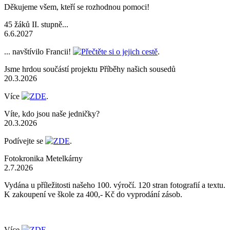
Děkujeme všem, kteří se rozhodnou pomoci!
45 žáků II. stupně...
6.6.2027
... navštívilo Francii!
Přečtěte si o jejich cestě
.
Jsme hrdou součástí projektu Příběhy našich sousedů
20.3.2026
Více
ZDE
.
Víte, kdo jsou naše jedničky?
20.3.2026
Podívejte se
ZDE
.
Fotokronika Metelkárny
2.7.2026
Vydána u příležitosti našeho 100. výročí. 120 stran fotografií a textu.
K zakoupení ve škole za 400,- Kč do vyprodání zásob.
Více
ZDE
.