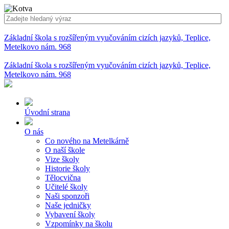
Základní škola s rozšířeným vyučováním cizích jazyků, Teplice,
Metelkovo nám. 968
Základní škola s rozšířeným vyučováním cizích jazyků, Teplice,
Metelkovo nám. 968
Úvodní strana
O nás
Co nového na Metelkárně
O naší škole
Vize školy
Historie školy
Tělocvična
Učitelé školy
Naši sponzoři
Naše jedničky
Vybavení školy
Vzpomínky na školu