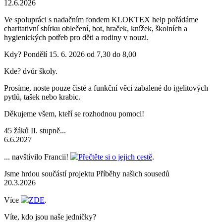
12.6.2026
Ve spolupráci s nadačním fondem KLOKTEX help pořádáme
charitativní sbírku oblečení, bot, hraček, knížek, školních a
hygienických potřeb pro děti a rodiny v nouzi.
Kdy? Pondělí 15. 6. 2026 od 7,30 do 8,00
Kde? dvůr školy.
Prosíme, noste pouze čisté a funkční věci zabalené do igelitových
pytlů, tašek nebo krabic.
Děkujeme všem, kteří se rozhodnou pomoci!
45 žáků II. stupně...
6.6.2027
... navštívilo Francii!
Přečtěte si o jejich cestě
.
Jsme hrdou součástí projektu Příběhy našich sousedů
20.3.2026
Více
ZDE
.
Víte, kdo jsou naše jedničky?