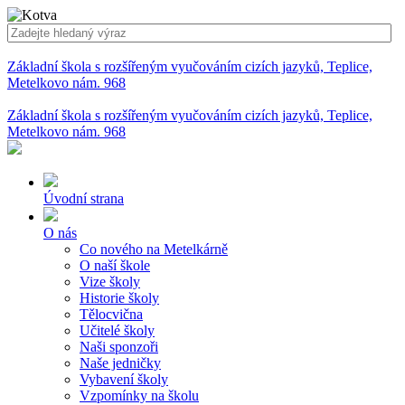
Základní škola s rozšířeným vyučováním cizích jazyků, Teplice,
Metelkovo nám. 968
Základní škola s rozšířeným vyučováním cizích jazyků, Teplice,
Metelkovo nám. 968
Úvodní strana
O nás
Co nového na Metelkárně
O naší škole
Vize školy
Historie školy
Tělocvična
Učitelé školy
Naši sponzoři
Naše jedničky
Vybavení školy
Vzpomínky na školu