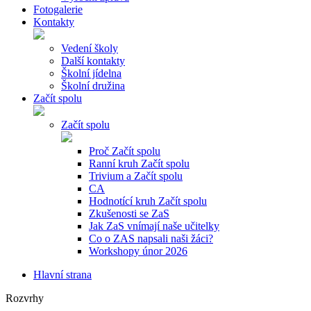
Fotogalerie
Kontakty
Vedení školy
Další kontakty
Školní jídelna
Školní družina
Začít spolu
Začít spolu
Proč Začít spolu
Ranní kruh Začít spolu
Trivium a Začít spolu
CA
Hodnotící kruh Začít spolu
Zkušenosti se ZaS
Jak ZaS vnímají naše učitelky
Co o ZAS napsali naši žáci?
Workshopy únor 2026
Hlavní strana
Rozvrhy