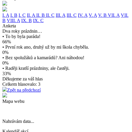
I. A
I. B
I. C
II. A
II. B
II. C
III. A
III. C
IV. A
V. A
V. B
VII. A
VII.
B
VIII. A
IX. B
IX. C
Anketa
Dva roky prázdnin…
• To by byla paráda!
66%
• První rok ano, druhý už by mi škola chyběla.
0%
• Bez spolužáků a kamarádů? Ani náhodou!
0%
• Raději kratší prázdniny, ale častěji.
33%
Děkujeme za váš hlas
Celkem hlasovalo: 3
Zpět na předchozí
Mapa webu
Nahrávám data...
Kalendář akcí