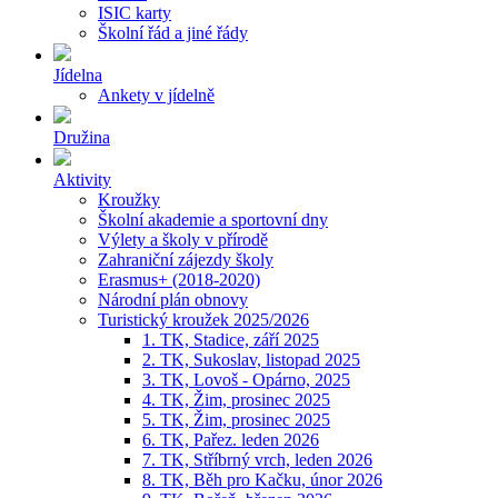
ISIC karty
Školní řád a jiné řády
Jídelna
Ankety v jídelně
Družina
Aktivity
Kroužky
Školní akademie a sportovní dny
Výlety a školy v přírodě
Zahraniční zájezdy školy
Erasmus+ (2018-2020)
Národní plán obnovy
Turistický kroužek 2025/2026
1. TK, Stadice, září 2025
2. TK, Sukoslav, listopad 2025
3. TK, Lovoš - Opárno, 2025
4. TK, Žim, prosinec 2025
5. TK, Žim, prosinec 2025
6. TK, Pařez. leden 2026
7. TK, Stříbrný vrch, leden 2026
8. TK, Běh pro Kačku, únor 2026