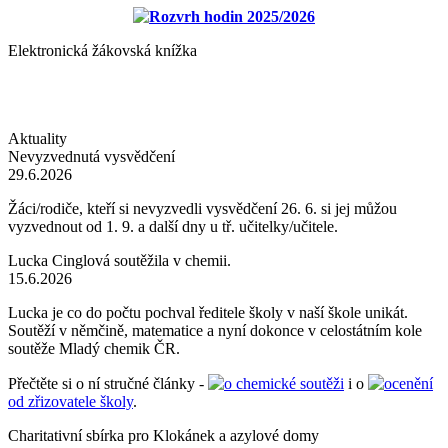
Rozvrh hodin 2025/2026
Elektronická žákovská knížka
Aktuality
Nevyzvednutá vysvědčení
29.6.2026
Žáci/rodiče, kteří si nevyzvedli vysvědčení 26. 6. si jej můžou
vyzvednout od 1. 9. a další dny u tř. učitelky/učitele.
Lucka Cinglová soutěžila v chemii.
15.6.2026
Lucka je co do počtu pochval ředitele školy v naší škole unikát.
Soutěží v němčině, matematice a nyní dokonce v celostátním kole
soutěže Mladý chemik ČR.
Přečtěte si o ní stručné články -
o chemické soutěži
i o
ocenění
od zřizovatele školy
.
Charitativní sbírka pro Klokánek a azylové domy