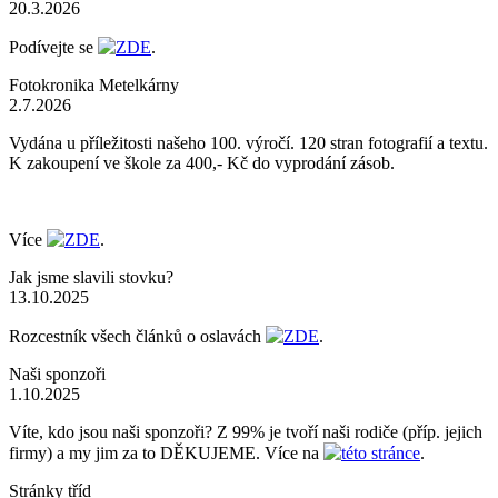
20.3.2026
Podívejte se
ZDE
.
Fotokronika Metelkárny
2.7.2026
Vydána u příležitosti našeho 100. výročí. 120 stran fotografií a textu.
K zakoupení ve škole za 400,- Kč do vyprodání zásob.
Více
ZDE
.
Jak jsme slavili stovku?
13.10.2025
Rozcestník všech článků o oslavách
ZDE
.
Naši sponzoři
1.10.2025
Víte, kdo jsou naši sponzoři? Z 99% je tvoří naši rodiče (příp. jejich
firmy) a my jim za to DĚKUJEME. Více na
této stránce
.
Stránky tříd