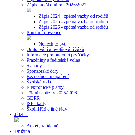
Zápis pro školní rok 2026/2027
Zápis 2024 - zpětné vazby od rodičů
Zápis 2025 - zpětná vazba od rodičů
Zápis 2026 - zpětná vazba od rodičů
Primární prevence
Nenech to být
Omlouvání a uvolňování žáků
Informace pro budoucí prvňáčky
Prázdniny a ředitelská volna
Svačiny
Sponzorské dary
Bezpečnostní opatření
Školská rada
Elektronické platby
Třídní schůzky 2025/2026
GDPR
ISIC karty
Školní řád a jiné řády
Jídelna
Ankety v jídelně
Družina