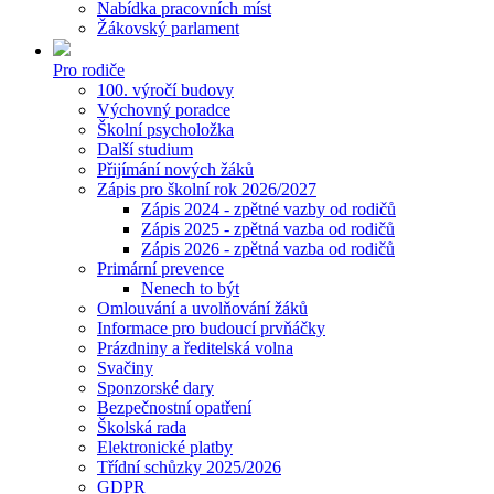
Nabídka pracovních míst
Žákovský parlament
Pro rodiče
100. výročí budovy
Výchovný poradce
Školní psycholožka
Další studium
Přijímání nových žáků
Zápis pro školní rok 2026/2027
Zápis 2024 - zpětné vazby od rodičů
Zápis 2025 - zpětná vazba od rodičů
Zápis 2026 - zpětná vazba od rodičů
Primární prevence
Nenech to být
Omlouvání a uvolňování žáků
Informace pro budoucí prvňáčky
Prázdniny a ředitelská volna
Svačiny
Sponzorské dary
Bezpečnostní opatření
Školská rada
Elektronické platby
Třídní schůzky 2025/2026
GDPR