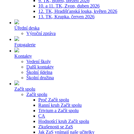
9. TK, Bořeň, březen 2026
10. a 11. TK, Zvon, duben 2026
12. TK, Hradišťanská louka, květen 2026
13. TK, Krupka. červen 2026
Úřední deska
Výroční zpráva
Fotogalerie
Kontakty
Vedení školy
Další kontakty
Školní jídelna
Školní družina
Začít spolu
Začít spolu
Proč Začít spolu
Ranní kruh Začít spolu
Trivium a Začít spolu
CA
Hodnotící kruh Začít spolu
Zkušenosti se ZaS
Jak ZaS vnímají naše učitelky