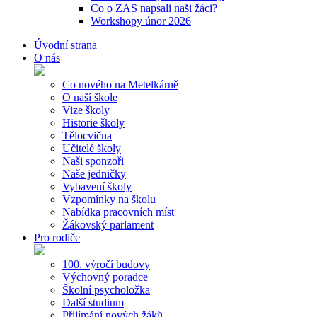
Co o ZAS napsali naši žáci?
Workshopy únor 2026
Úvodní strana
O nás
Co nového na Metelkárně
O naší škole
Vize školy
Historie školy
Tělocvična
Učitelé školy
Naši sponzoři
Naše jedničky
Vybavení školy
Vzpomínky na školu
Nabídka pracovních míst
Žákovský parlament
Pro rodiče
100. výročí budovy
Výchovný poradce
Školní psycholožka
Další studium
Přijímání nových žáků