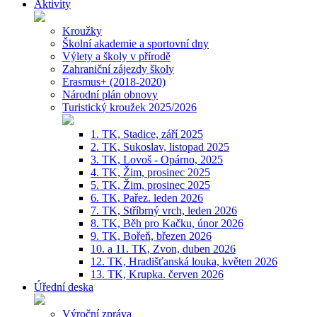
Aktivity
Kroužky
Školní akademie a sportovní dny
Výlety a školy v přírodě
Zahraniční zájezdy školy
Erasmus+ (2018-2020)
Národní plán obnovy
Turistický kroužek 2025/2026
1. TK, Stadice, září 2025
2. TK, Sukoslav, listopad 2025
3. TK, Lovoš - Opárno, 2025
4. TK, Žim, prosinec 2025
5. TK, Žim, prosinec 2025
6. TK, Pařez. leden 2026
7. TK, Stříbrný vrch, leden 2026
8. TK, Běh pro Kačku, únor 2026
9. TK, Bořeň, březen 2026
10. a 11. TK, Zvon, duben 2026
12. TK, Hradišťanská louka, květen 2026
13. TK, Krupka. červen 2026
Úřední deska
Výroční zpráva