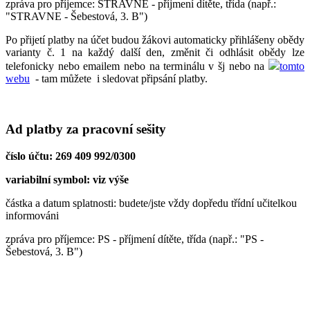
zpráva pro příjemce: STRAVNE - příjmení dítěte, třída (např.:
"STRAVNE - Šebestová, 3. B")
Po přijetí platby na účet budou žákovi automaticky přihlášeny obědy
varianty č. 1 na každý další den, změnit či odhlásit obědy lze
telefonicky nebo emailem nebo na terminálu v šj nebo na
tomto
webu
- tam můžete i sledovat připsání platby.
Ad platby za pracovní sešity
číslo účtu: 269 409 992/0300
variabilní symbol: viz výše
částka a datum splatnosti: budete/jste vždy dopředu třídní učitelkou
informováni
zpráva pro příjemce: PS - příjmení dítěte, třída (např.: "PS -
Šebestová, 3. B")