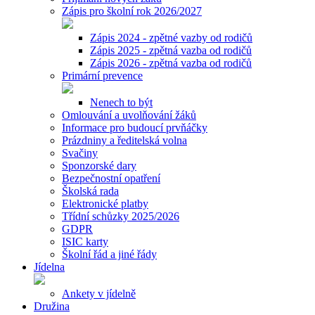
Zápis pro školní rok 2026/2027
Zápis 2024 - zpětné vazby od rodičů
Zápis 2025 - zpětná vazba od rodičů
Zápis 2026 - zpětná vazba od rodičů
Primární prevence
Nenech to být
Omlouvání a uvolňování žáků
Informace pro budoucí prvňáčky
Prázdniny a ředitelská volna
Svačiny
Sponzorské dary
Bezpečnostní opatření
Školská rada
Elektronické platby
Třídní schůzky 2025/2026
GDPR
ISIC karty
Školní řád a jiné řády
Jídelna
Ankety v jídelně
Družina