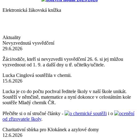
Elektronická žákovská knížka
Aktuality
Nevyzvednutá vysvědčení
29.6.2026
Žáci/rodiče, kteří si nevyzvedli vysvědčení 26. 6. si jej můžou
vyzvednout od 1. 9. a další dny u tř. učitelky/učitele.
Lucka Cinglová soutěžila v chemii.
15.6.2026
Lucka je co do počtu pochval ředitele školy v naší škole unikát.
Soutěží v němčině, matematice a nyní dokonce v celostátním kole
soutěže Mladý chemik ČR.
Přečtěte si o ní stručné články -
o chemické soutěži
i o
ocenění
od zřizovatele školy
.
Charitativní sbírka pro Klokánek a azylové domy
12.6.2026