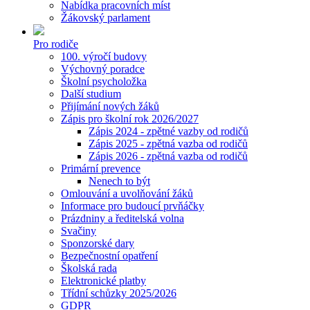
Nabídka pracovních míst
Žákovský parlament
Pro rodiče
100. výročí budovy
Výchovný poradce
Školní psycholožka
Další studium
Přijímání nových žáků
Zápis pro školní rok 2026/2027
Zápis 2024 - zpětné vazby od rodičů
Zápis 2025 - zpětná vazba od rodičů
Zápis 2026 - zpětná vazba od rodičů
Primární prevence
Nenech to být
Omlouvání a uvolňování žáků
Informace pro budoucí prvňáčky
Prázdniny a ředitelská volna
Svačiny
Sponzorské dary
Bezpečnostní opatření
Školská rada
Elektronické platby
Třídní schůzky 2025/2026
GDPR