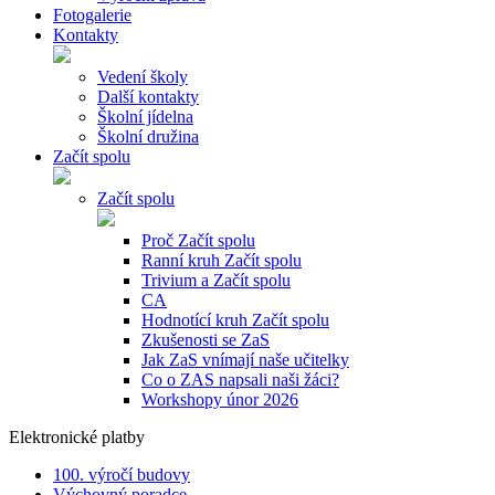
Fotogalerie
Kontakty
Vedení školy
Další kontakty
Školní jídelna
Školní družina
Začít spolu
Začít spolu
Proč Začít spolu
Ranní kruh Začít spolu
Trivium a Začít spolu
CA
Hodnotící kruh Začít spolu
Zkušenosti se ZaS
Jak ZaS vnímají naše učitelky
Co o ZAS napsali naši žáci?
Workshopy únor 2026
Elektronické platby
100. výročí budovy
Výchovný poradce