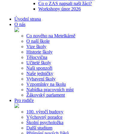
Co o ZAS napsali naši žáci?
Workshopy únor 2026
Úvodní strana
O nás
Co nového na Metelkárně
O naší škole
Vize školy
Historie školy
Tělocvična
Učitelé školy
Naši sponzoři
Naše jedničky
Vybavení školy
Vzpomínky na školu
Nabídka pracovních míst
Žákovský parlament
Pro rodiče
100. výročí budovy
Výchovný poradce
Školní psycholožka
Další studium
Přijímání nových žáků