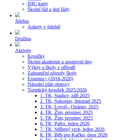
ISIC karty
Školní řád a jiné řády
Jídelna
Ankety v jídelně
Družina
Aktivity
Kroužky
Školní akademie a sportovní dny
Výlety a školy v přírodě
Zahraniční zájezdy školy
Erasmus+ (2018-2020)
Národní plán obnovy
Turistický kroužek 2025/2026
1. TK, Stadice, září 2025
2. TK, Sukoslav, listopad 2025
3. TK, Lovoš - Opárno, 2025
4. TK, Žim, prosinec 2025
5. TK, Žim, prosinec 2025
6. TK, Pařez. leden 2026
7. TK, Stříbrný vrch, leden 2026
8. TK, Běh pro Kačku, únor 2026