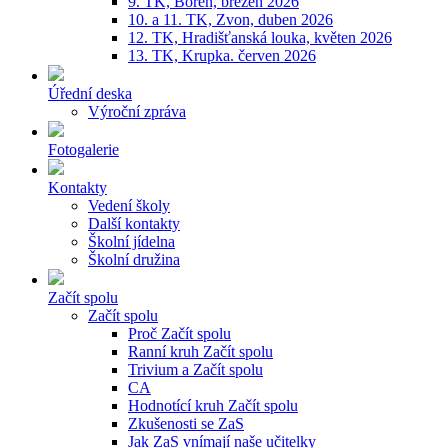
9. TK, Bořeň, březen 2026
10. a 11. TK, Zvon, duben 2026
12. TK, Hradišťanská louka, květen 2026
13. TK, Krupka. červen 2026
Úřední deska
Výroční zpráva
Fotogalerie
Kontakty
Vedení školy
Další kontakty
Školní jídelna
Školní družina
Začít spolu
Začít spolu
Proč Začít spolu
Ranní kruh Začít spolu
Trivium a Začít spolu
CA
Hodnotící kruh Začít spolu
Zkušenosti se ZaS
Jak ZaS vnímají naše učitelky