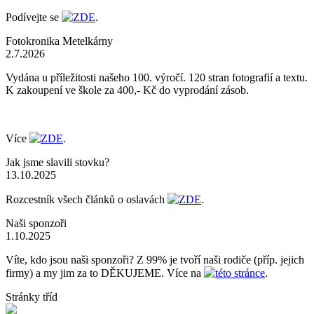
Podívejte se
ZDE
.
Fotokronika Metelkárny
2.7.2026
Vydána u příležitosti našeho 100. výročí. 120 stran fotografií a textu.
K zakoupení ve škole za 400,- Kč do vyprodání zásob.
Více
ZDE
.
Jak jsme slavili stovku?
13.10.2025
Rozcestník všech článků o oslavách
ZDE
.
Naši sponzoři
1.10.2025
Víte, kdo jsou naši sponzoři? Z 99% je tvoří naši rodiče (příp. jejich
firmy) a my jim za to DĚKUJEME. Více na
této stránce
.
Stránky tříd