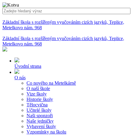
Základní škola s rozšířeným vyučováním cizích jazyků, Teplice,
Metelkovo nám. 968
Základní škola s rozšířeným vyučováním cizích jazyků, Teplice,
Metelkovo nám. 968
Úvodní strana
O nás
Co nového na Metelkárně
O naší škole
Vize školy
Historie školy
Tělocvična
Učitelé školy
Naši sponzoři
Naše jedničky
Vybavení školy
Vzpomínky na školu