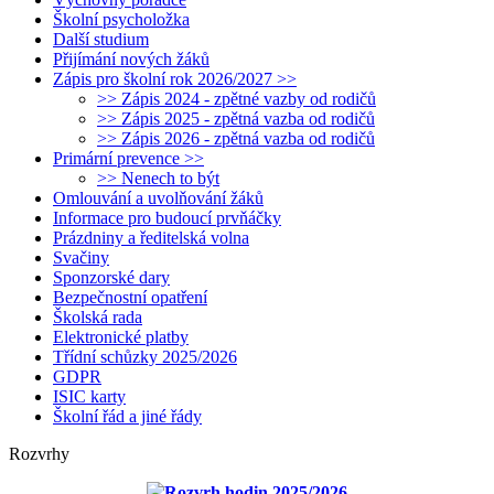
Školní psycholožka
Další studium
Přijímání nových žáků
Zápis pro školní rok 2026/2027 >>
>> Zápis 2024 - zpětné vazby od rodičů
>> Zápis 2025 - zpětná vazba od rodičů
>> Zápis 2026 - zpětná vazba od rodičů
Primární prevence >>
>> Nenech to být
Omlouvání a uvolňování žáků
Informace pro budoucí prvňáčky
Prázdniny a ředitelská volna
Svačiny
Sponzorské dary
Bezpečnostní opatření
Školská rada
Elektronické platby
Třídní schůzky 2025/2026
GDPR
ISIC karty
Školní řád a jiné řády
Rozvrhy
Rozvrh hodin 2025/2026