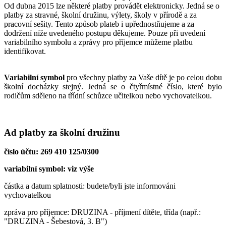
Od dubna 2015 lze některé platby provádět elektronicky. Jedná se o
platby za stravné, školní družinu, výlety, školy v přírodě a za
pracovní sešity. Tento způsob plateb i upřednostňujeme a za
dodržení níže uvedeného postupu děkujeme. Pouze při uvedení
variabilního symbolu a zprávy pro příjemce můžeme platbu
identifikovat.
Variabilní symbol
pro všechny platby za Vaše dítě je po celou dobu
školní docházky stejný. Jedná se o čtyřmístné číslo, které bylo
rodičům sděleno na třídní schůzce učitelkou nebo vychovatelkou.
Ad platby za školní družinu
číslo účtu: 269 410 125/0300
variabilní symbol: viz výše
částka a datum splatnosti: budete/byli jste informováni
vychovatelkou
zpráva pro příjemce: DRUZINA - příjmení dítěte, třída (např.:
"DRUZINA - Šebestová, 3. B")