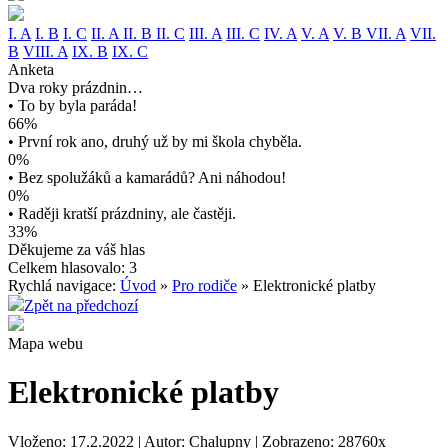
I. A
I. B
I. C
II. A
II. B
II. C
III. A
III. C
IV. A
V. A
V. B
VII. A
VII.
B
VIII. A
IX. B
IX. C
Anketa
Dva roky prázdnin…
• To by byla paráda!
66%
• První rok ano, druhý už by mi škola chyběla.
0%
• Bez spolužáků a kamarádů? Ani náhodou!
0%
• Raději kratší prázdniny, ale častěji.
33%
Děkujeme za váš hlas
Celkem hlasovalo: 3
Rychlá navigace:
Úvod
»
Pro rodiče
» Elektronické platby
Zpět na předchozí
Mapa webu
Elektronické platby
Vloženo: 17.2.2022 | Autor: Chalupny | Zobrazeno: 28760x