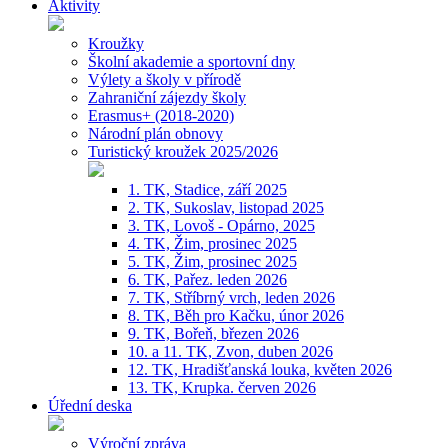
Aktivity
Kroužky
Školní akademie a sportovní dny
Výlety a školy v přírodě
Zahraniční zájezdy školy
Erasmus+ (2018-2020)
Národní plán obnovy
Turistický kroužek 2025/2026
1. TK, Stadice, září 2025
2. TK, Sukoslav, listopad 2025
3. TK, Lovoš - Opárno, 2025
4. TK, Žim, prosinec 2025
5. TK, Žim, prosinec 2025
6. TK, Pařez. leden 2026
7. TK, Stříbrný vrch, leden 2026
8. TK, Běh pro Kačku, únor 2026
9. TK, Bořeň, březen 2026
10. a 11. TK, Zvon, duben 2026
12. TK, Hradišťanská louka, květen 2026
13. TK, Krupka. červen 2026
Úřední deska
Výroční zpráva