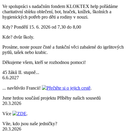
Ve spolupráci s nadačním fondem KLOKTEX help pořádáme
charitativní sbírku oblečení, bot, hraček, knížek, školních a
hygienických potřeb pro děti a rodiny v nouzi.
Kdy? Pondělí 15. 6. 2026 od 7,30 do 8,00
Kde? dvůr školy.
Prosíme, noste pouze čisté a funkční věci zabalené do igelitových
pytlů, tašek nebo krabic.
Děkujeme všem, kteří se rozhodnou pomoci!
45 žáků II. stupně...
6.6.2027
... navštívilo Francii!
Přečtěte si o jejich cestě
.
Jsme hrdou součástí projektu Příběhy našich sousedů
20.3.2026
Více
ZDE
.
Víte, kdo jsou naše jedničky?
20.3.2026