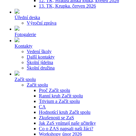
12. TK, Hradišťanská louka, květen 2026
13. TK, Krupka. červen 2026
Úřední deska
Výroční zpráva
Fotogalerie
Kontakty
Vedení školy
Další kontakty
Školní jídelna
Školní družina
Začít spolu
Začít spolu
Proč Začít spolu
Ranní kruh Začít spolu
Trivium a Začít spolu
CA
Hodnotící kruh Začít spolu
Zkušenosti se ZaS
Jak ZaS vnímají naše učitelky
Co o ZAS napsali naši žáci?
Workshopy únor 2026