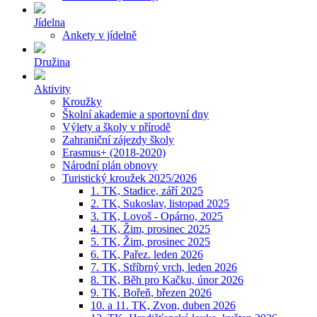
Jídelna
Ankety v jídelně
Družina
Aktivity
Kroužky
Školní akademie a sportovní dny
Výlety a školy v přírodě
Zahraniční zájezdy školy
Erasmus+ (2018-2020)
Národní plán obnovy
Turistický kroužek 2025/2026
1. TK, Stadice, září 2025
2. TK, Sukoslav, listopad 2025
3. TK, Lovoš - Opárno, 2025
4. TK, Žim, prosinec 2025
5. TK, Žim, prosinec 2025
6. TK, Pařez. leden 2026
7. TK, Stříbrný vrch, leden 2026
8. TK, Běh pro Kačku, únor 2026
9. TK, Bořeň, březen 2026
10. a 11. TK, Zvon, duben 2026