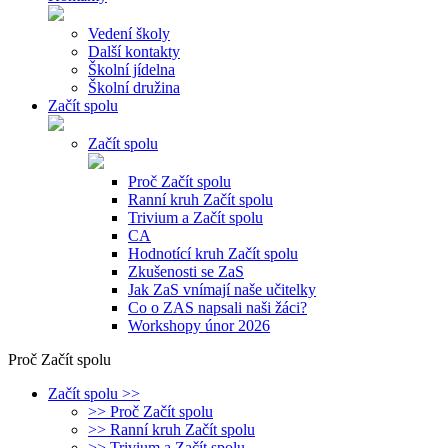
Vedení školy
Další kontakty
Školní jídelna
Školní družina
Začít spolu
Začít spolu
Proč Začít spolu
Ranní kruh Začít spolu
Trivium a Začít spolu
CA
Hodnotící kruh Začít spolu
Zkušenosti se ZaS
Jak ZaS vnímají naše učitelky
Co o ZAS napsali naši žáci?
Workshopy únor 2026
Proč Začít spolu
Začít spolu >>
>> Proč Začít spolu
>> Ranní kruh Začít spolu
>> Trivium a Začít spolu