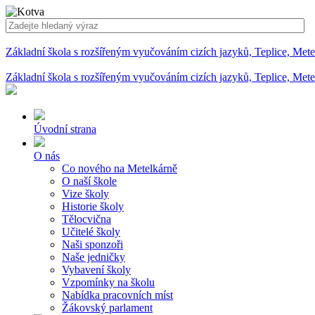
Základní škola s rozšířeným vyučováním cizích jazyků, Teplice, Met
Základní škola s rozšířeným vyučováním cizích jazyků, Teplice, Met
Úvodní strana
O nás
Co nového na Metelkárně
O naší škole
Vize školy
Historie školy
Tělocvična
Učitelé školy
Naši sponzoři
Naše jedničky
Vybavení školy
Vzpomínky na školu
Nabídka pracovních míst
Žákovský parlament