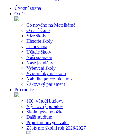
Úvodní strana
O nás
Co nového na Metelkárně
O naší škole
Vize školy
Historie školy
Tělocvična
Učitelé školy
Naši sponzoři
Naše jedničky
Vybavení školy
Vzpomínky na školu
Nabídka pracovních míst
Žákovský parlament
Pro rodiče
100. výročí budovy
Výchovný poradce
Školní psycholožka
Další studium
Přijímání nových žáků
Zápis pro školní rok 2026/2027