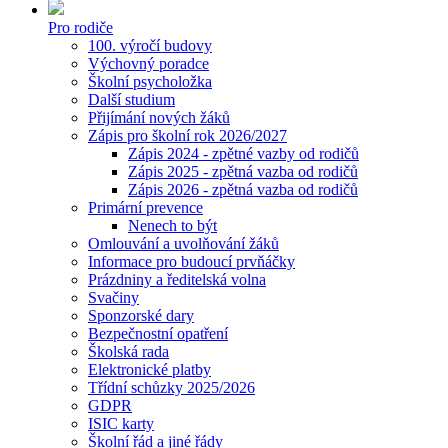
Pro rodiče
100. výročí budovy
Výchovný poradce
Školní psycholožka
Další studium
Přijímání nových žáků
Zápis pro školní rok 2026/2027
Zápis 2024 - zpětné vazby od rodičů
Zápis 2025 - zpětná vazba od rodičů
Zápis 2026 - zpětná vazba od rodičů
Primární prevence
Nenech to být
Omlouvání a uvolňování žáků
Informace pro budoucí prvňáčky
Prázdniny a ředitelská volna
Svačiny
Sponzorské dary
Bezpečnostní opatření
Školská rada
Elektronické platby
Třídní schůzky 2025/2026
GDPR
ISIC karty
Školní řád a jiné řády