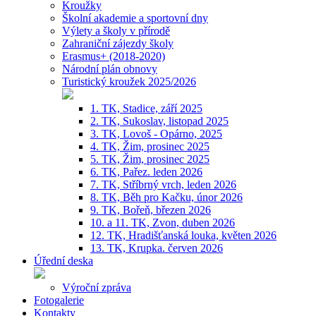
Kroužky
Školní akademie a sportovní dny
Výlety a školy v přírodě
Zahraniční zájezdy školy
Erasmus+ (2018-2020)
Národní plán obnovy
Turistický kroužek 2025/2026
1. TK, Stadice, září 2025
2. TK, Sukoslav, listopad 2025
3. TK, Lovoš - Opárno, 2025
4. TK, Žim, prosinec 2025
5. TK, Žim, prosinec 2025
6. TK, Pařez. leden 2026
7. TK, Stříbrný vrch, leden 2026
8. TK, Běh pro Kačku, únor 2026
9. TK, Bořeň, březen 2026
10. a 11. TK, Zvon, duben 2026
12. TK, Hradišťanská louka, květen 2026
13. TK, Krupka. červen 2026
Úřední deska
Výroční zpráva
Fotogalerie
Kontakty