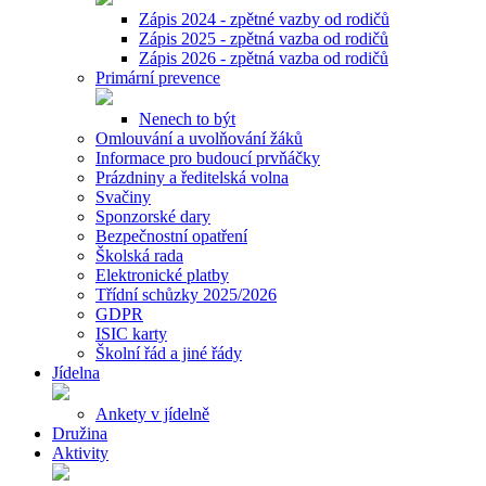
Zápis 2024 - zpětné vazby od rodičů
Zápis 2025 - zpětná vazba od rodičů
Zápis 2026 - zpětná vazba od rodičů
Primární prevence
Nenech to být
Omlouvání a uvolňování žáků
Informace pro budoucí prvňáčky
Prázdniny a ředitelská volna
Svačiny
Sponzorské dary
Bezpečnostní opatření
Školská rada
Elektronické platby
Třídní schůzky 2025/2026
GDPR
ISIC karty
Školní řád a jiné řády
Jídelna
Ankety v jídelně
Družina
Aktivity