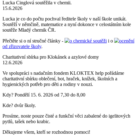
Lucka Cinglová soutěžila v chemii.
15.6.2026
Lucka je co do počtu pochval ředitele školy v naší škole unikát.
Soutěží v němčině, matematice a nyní dokonce v celostátním kole
soutěže Mladý chemik ČR.
Přečtěte si o ní stručné články -
o chemické soutěži
i o
ocenění
od zřizovatele školy
.
Charitativní sbírka pro Klokánek a azylové domy
12.6.2026
Ve spolupráci s nadačním fondem KLOKTEX help pořádáme
charitativní sbírku oblečení, bot, hraček, knížek, školních a
hygienických potřeb pro děti a rodiny v nouzi.
Kdy? Pondělí 15. 6. 2026 od 7,30 do 8,00
Kde? dvůr školy.
Prosíme, noste pouze čisté a funkční věci zabalené do igelitových
pytlů, tašek nebo krabic.
Děkujeme všem, kteří se rozhodnou pomoci!