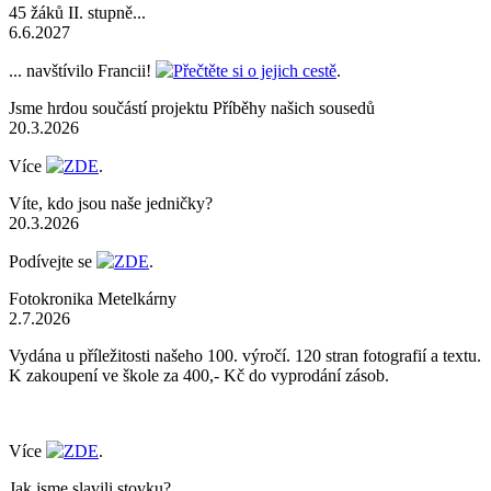
45 žáků II. stupně...
6.6.2027
... navštívilo Francii!
Přečtěte si o jejich cestě
.
Jsme hrdou součástí projektu Příběhy našich sousedů
20.3.2026
Více
ZDE
.
Víte, kdo jsou naše jedničky?
20.3.2026
Podívejte se
ZDE
.
Fotokronika Metelkárny
2.7.2026
Vydána u příležitosti našeho 100. výročí. 120 stran fotografií a textu.
K zakoupení ve škole za 400,- Kč do vyprodání zásob.
Více
ZDE
.
Jak jsme slavili stovku?