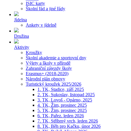
ISIC karty
Školní řád a jiné řády
Jídelna
Ankety v jídelně
Družina
Aktivity
Kroužky
Školní akademie a sportovní dny
Výlety a školy v přírodě
Zahraniční zájezdy školy
Erasmus+ (2018-2020)
Národní plán obnovy
Turistický kroužek 2025/2026
1. TK, Stadice, září 2025
2. TK, Sukoslav, listopad 2025
3. TK, Lovoš - Opárno, 2025
4. TK, Žim, prosinec 2025
5. TK, Žim, prosinec 2025
6. TK, Pařez. leden 2026
7. TK, Stříbrný vrch, leden 2026
8. TK, Běh pro Kačku, únor 2026