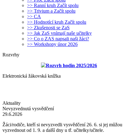
>> Ranní kruh Začít spolu
>> Trivium a Začít spolu
>> CA
>> Hodnotící kruh Začít spolu
>> Zkušenosti se ZaS
>> Jak ZaS vnímají naše učitelky
>> Co o ZAS napsali naši žáci?
>> Workshopy únor 2026
Rozvrhy
Rozvrh hodin 2025/2026
Elektronická žákovská knížka
Aktuality
Nevyzvednutá vysvědčení
29.6.2026
Žáci/rodiče, kteří si nevyzvedli vysvědčení 26. 6. si jej můžou
vyzvednout od 1. 9. a další dny u tř. učitelky/učitele.