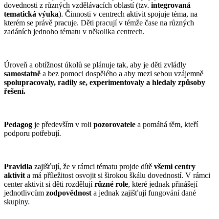
dovednosti z různých vzdělávacích oblastí (tzv.
integrovaná
tematická výuka
). Činnosti v centrech aktivit spojuje téma, na
kterém se právě pracuje. Děti pracují v témže čase na různých
zadáních jednoho tématu v několika centrech.
Úroveň a obtížnost úkolů se plánuje tak, aby je děti zvládly
samostatně
a bez pomoci dospělého a aby mezi sebou vzájemně
spolupracovaly, radily se, experimentovaly a hledaly způsoby
řešení.
Pedagog
je především v roli
pozorovatele
a pomáhá těm, kteří
podporu potřebují.
Pravidla
zajišťují, že v rámci tématu projde dítě
všemi centry
aktivit
a má příležitost osvojit si širokou škálu dovedností. V rámci
center aktivit si děti rozdělují
různé role
, které jednak přinášejí
jednotlivcům
zodpovědnost
a jednak zajišťují fungování dané
skupiny.