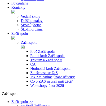
Fotogalerie
Kontakty
Vedení školy
Další kontakty
Školní jídelna
Školní družina
Začít spolu
Začít spolu
Proč Začít spolu
Ranní kruh Začít spolu
Trivium a Začít spolu
CA
Hodnotící kruh Začít spolu
Zkušenosti se ZaS
Jak ZaS vnímají naše učitelky
Co o ZAS napsali naši žáci?
Workshopy únor 2026
Začít spolu
Začít spolu >>
>> Proč Začít spolu