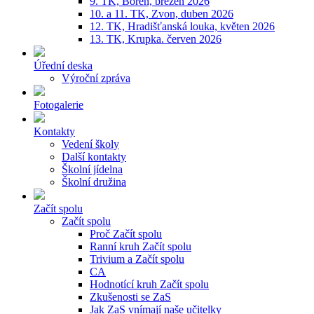
9. TK, Bořeň, březen 2026
10. a 11. TK, Zvon, duben 2026
12. TK, Hradišťanská louka, květen 2026
13. TK, Krupka. červen 2026
Úřední deska
Výroční zpráva
Fotogalerie
Kontakty
Vedení školy
Další kontakty
Školní jídelna
Školní družina
Začít spolu
Začít spolu
Proč Začít spolu
Ranní kruh Začít spolu
Trivium a Začít spolu
CA
Hodnotící kruh Začít spolu
Zkušenosti se ZaS
Jak ZaS vnímají naše učitelky