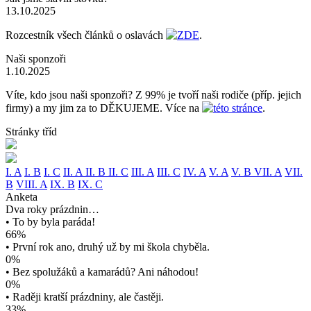
13.10.2025
Rozcestník všech článků o oslavách
ZDE
.
Naši sponzoři
1.10.2025
Víte, kdo jsou naši sponzoři? Z 99% je tvoří naši rodiče (příp. jejich
firmy) a my jim za to DĚKUJEME. Více na
této stránce
.
Stránky tříd
I. A
I. B
I. C
II. A
II. B
II. C
III. A
III. C
IV. A
V. A
V. B
VII. A
VII.
B
VIII. A
IX. B
IX. C
Anketa
Dva roky prázdnin…
• To by byla paráda!
66%
• První rok ano, druhý už by mi škola chyběla.
0%
• Bez spolužáků a kamarádů? Ani náhodou!
0%
• Raději kratší prázdniny, ale častěji.
33%