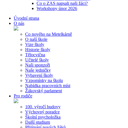
Co o ZAS napsali naši žáci?
Workshopy únor 2026
Úvodní strana
O nás
Co nového na Metelkárně
O naší škole
Vize školy
Historie školy
Tělocvična
Učitelé školy
Naši sponzoři
Naše jedničky
Vybavení školy
Vzpomínky na školu
Nabídka pracovních míst
Žákovský parlament
Pro rodiče
100. výročí budovy
Výchovný poradce
Školní psycholožka
Další studium
Přijímání nových žáků