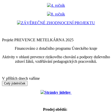
4. ročník
8. ročník
ZÁVĚREČNÉ ZHODNOCENÍ PROJEKTU
Projekt PREVENCE METELKÁRNA 2025
Financováno z dotačního programu Ústeckého kraje
Aktivity v oblasti prevence rizikového chování a podpory duševního
zdraví žáků, vzdělávání pedagogických pracovníků.
V příštích dnech vaříme
Celý jídelníček
Stránky jídelny
Prodej obědů: