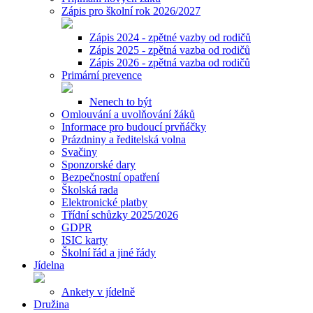
Zápis pro školní rok 2026/2027
Zápis 2024 - zpětné vazby od rodičů
Zápis 2025 - zpětná vazba od rodičů
Zápis 2026 - zpětná vazba od rodičů
Primární prevence
Nenech to být
Omlouvání a uvolňování žáků
Informace pro budoucí prvňáčky
Prázdniny a ředitelská volna
Svačiny
Sponzorské dary
Bezpečnostní opatření
Školská rada
Elektronické platby
Třídní schůzky 2025/2026
GDPR
ISIC karty
Školní řád a jiné řády
Jídelna
Ankety v jídelně
Družina