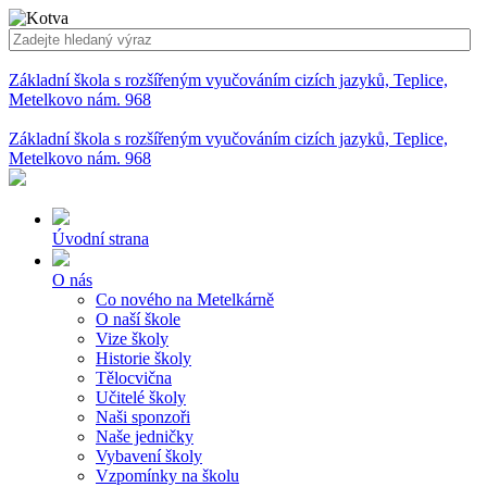
Základní škola s rozšířeným vyučováním cizích jazyků, Teplice,
Metelkovo nám. 968
Základní škola s rozšířeným vyučováním cizích jazyků, Teplice,
Metelkovo nám. 968
Úvodní strana
O nás
Co nového na Metelkárně
O naší škole
Vize školy
Historie školy
Tělocvična
Učitelé školy
Naši sponzoři
Naše jedničky
Vybavení školy
Vzpomínky na školu