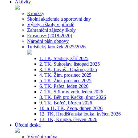
Aktivity
Kroužky
Školní akademie a sportovní dny
Výlety a školy v přírodě
Zahraniční zájezdy školy
Erasmus+ (2018-2020)
Národní plán obnovy
Turistický kroužek 2025/2026
1. TK, Stadice, září 2025
2. TK, Sukoslav, listopad 2025
3. TK, Lovoš - Opárno, 2025
4. TK, Žim, prosinec 2025
5. TK, Žim, prosinec 2025
6. TK, Pařez. leden 2026
7. TK, Stříbrný vrch, leden 2026
8. TK, Běh pro Kačku, únor 2026
9. TK, Bořeň, březen 2026
10. a 11. TK, Zvon, duben 2026
12. TK, Hradišťanská louka, květen 2026
13. TK, Krupka. červen 2026
Úřední deska
Výroční zpráva