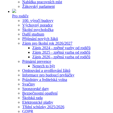
Nabídka pracovních míst
Žákovský parlament
Pro rodiče
100. výročí budovy
Výchovný poradce
Školní psycholožka
Další studium
Přijímání nových žáků
Zápis pro školní rok 2026/2027
Zápis 2024 - zpětné vazby od rodičů
Zápis 2025 - zpětná vazba od rodičů
Zápis 2026 - zpětná vazba od rodičů
Primární prevence
Nenech to být
Omlouvání a uvolňování žáků
Informace pro budoucí prvňáčky
Prázdniny a ředitelská volna
Svačiny
Sponzorské dary
Bezpečnostní opatření
Školská rada
Elektronické platby
Třídní schůzky 2025/2026
GDPR