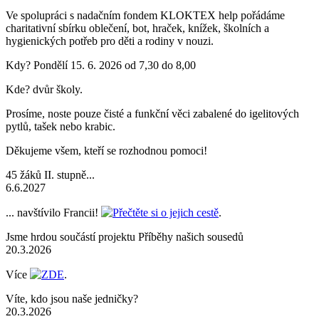
Ve spolupráci s nadačním fondem KLOKTEX help pořádáme
charitativní sbírku oblečení, bot, hraček, knížek, školních a
hygienických potřeb pro děti a rodiny v nouzi.
Kdy? Pondělí 15. 6. 2026 od 7,30 do 8,00
Kde? dvůr školy.
Prosíme, noste pouze čisté a funkční věci zabalené do igelitových
pytlů, tašek nebo krabic.
Děkujeme všem, kteří se rozhodnou pomoci!
45 žáků II. stupně...
6.6.2027
... navštívilo Francii!
Přečtěte si o jejich cestě
.
Jsme hrdou součástí projektu Příběhy našich sousedů
20.3.2026
Více
ZDE
.
Víte, kdo jsou naše jedničky?
20.3.2026