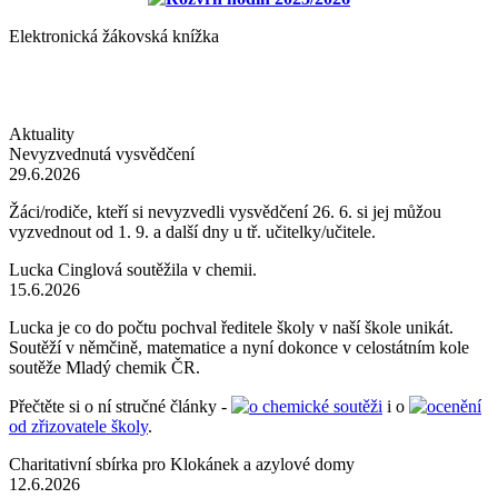
Elektronická žákovská knížka
Aktuality
Nevyzvednutá vysvědčení
29.6.2026
Žáci/rodiče, kteří si nevyzvedli vysvědčení 26. 6. si jej můžou
vyzvednout od 1. 9. a další dny u tř. učitelky/učitele.
Lucka Cinglová soutěžila v chemii.
15.6.2026
Lucka je co do počtu pochval ředitele školy v naší škole unikát.
Soutěží v němčině, matematice a nyní dokonce v celostátním kole
soutěže Mladý chemik ČR.
Přečtěte si o ní stručné články -
o chemické soutěži
i o
ocenění
od zřizovatele školy
.
Charitativní sbírka pro Klokánek a azylové domy
12.6.2026