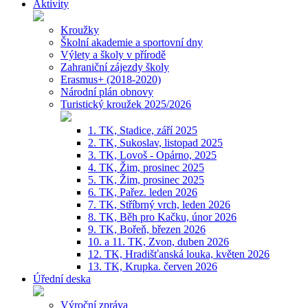
Aktivity
Kroužky
Školní akademie a sportovní dny
Výlety a školy v přírodě
Zahraniční zájezdy školy
Erasmus+ (2018-2020)
Národní plán obnovy
Turistický kroužek 2025/2026
1. TK, Stadice, září 2025
2. TK, Sukoslav, listopad 2025
3. TK, Lovoš - Opárno, 2025
4. TK, Žim, prosinec 2025
5. TK, Žim, prosinec 2025
6. TK, Pařez. leden 2026
7. TK, Stříbrný vrch, leden 2026
8. TK, Běh pro Kačku, únor 2026
9. TK, Bořeň, březen 2026
10. a 11. TK, Zvon, duben 2026
12. TK, Hradišťanská louka, květen 2026
13. TK, Krupka. červen 2026
Úřední deska
Výroční zpráva