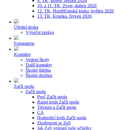
9. TK, Bořeň, březen 2026
10. a 11. TK, Zvon, duben 2026
12. TK, Hradišťanská louka, květen 2026
13. TK, Krupka. červen 2026
Úřední deska
Výroční zpráva
Fotogalerie
Kontakty
Vedení školy
Další kontakty
Školní jídelna
Školní družina
Začít spolu
Začít spolu
Proč Začít spolu
Ranní kruh Začít spolu
Trivium a Začít spolu
CA
Hodnotící kruh Začít spolu
Zkušenosti se ZaS
Jak ZaS vnímají naše učitelky