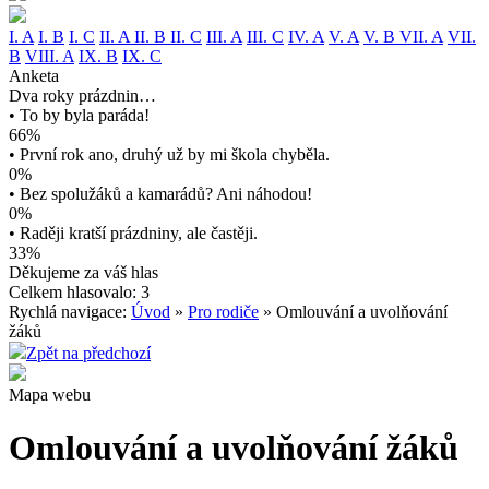
I. A
I. B
I. C
II. A
II. B
II. C
III. A
III. C
IV. A
V. A
V. B
VII. A
VII.
B
VIII. A
IX. B
IX. C
Anketa
Dva roky prázdnin…
• To by byla paráda!
66%
• První rok ano, druhý už by mi škola chyběla.
0%
• Bez spolužáků a kamarádů? Ani náhodou!
0%
• Raději kratší prázdniny, ale častěji.
33%
Děkujeme za váš hlas
Celkem hlasovalo: 3
Rychlá navigace:
Úvod
»
Pro rodiče
» Omlouvání a uvolňování
žáků
Zpět na předchozí
Mapa webu
Omlouvání a uvolňování žáků