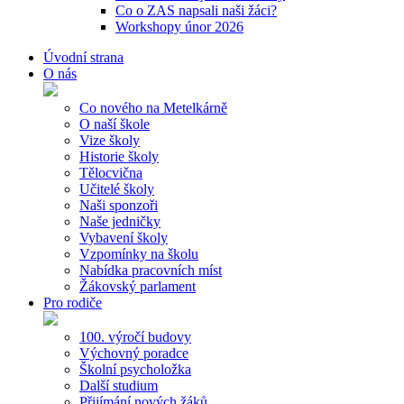
Co o ZAS napsali naši žáci?
Workshopy únor 2026
Úvodní strana
O nás
Co nového na Metelkárně
O naší škole
Vize školy
Historie školy
Tělocvična
Učitelé školy
Naši sponzoři
Naše jedničky
Vybavení školy
Vzpomínky na školu
Nabídka pracovních míst
Žákovský parlament
Pro rodiče
100. výročí budovy
Výchovný poradce
Školní psycholožka
Další studium
Přijímání nových žáků