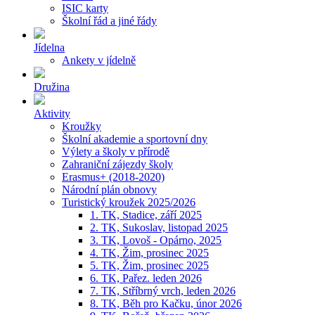
ISIC karty
Školní řád a jiné řády
Jídelna
Ankety v jídelně
Družina
Aktivity
Kroužky
Školní akademie a sportovní dny
Výlety a školy v přírodě
Zahraniční zájezdy školy
Erasmus+ (2018-2020)
Národní plán obnovy
Turistický kroužek 2025/2026
1. TK, Stadice, září 2025
2. TK, Sukoslav, listopad 2025
3. TK, Lovoš - Opárno, 2025
4. TK, Žim, prosinec 2025
5. TK, Žim, prosinec 2025
6. TK, Pařez. leden 2026
7. TK, Stříbrný vrch, leden 2026
8. TK, Běh pro Kačku, únor 2026