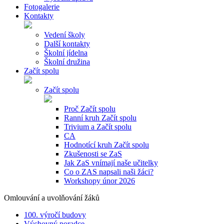
Fotogalerie
Kontakty
Vedení školy
Další kontakty
Školní jídelna
Školní družina
Začít spolu
Začít spolu
Proč Začít spolu
Ranní kruh Začít spolu
Trivium a Začít spolu
CA
Hodnotící kruh Začít spolu
Zkušenosti se ZaS
Jak ZaS vnímají naše učitelky
Co o ZAS napsali naši žáci?
Workshopy únor 2026
Omlouvání a uvolňování žáků
100. výročí budovy
Výchovný poradce