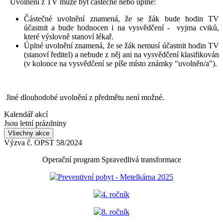
Uvolnění z TV může být částečné nebo úplné:
Částečné uvolnění znamená, že se žák bude hodin TV
účastnit a bude hodnocen i na vysvědčení - vyjma cviků,
které výslovně stanoví lékař.
Úplné uvolnění znamená, že se žák nemusí účastnit hodin TV
(stanoví ředitel) a nebude z něj ani na vysvědčení klasifikován
(v kolonce na vysvědčení se píše místo známky "uvolněn/a").
Jiné dlouhodobé uvolnění z předmětu není možné.
Kalendář akcí
Jsou letní prázdniny
Všechny akce
Výzva č. OPST 58/2024
Operační program Spravedlivá transformace
Preventivní pobyt - Metelkárna 2025
4. ročník
8. ročník