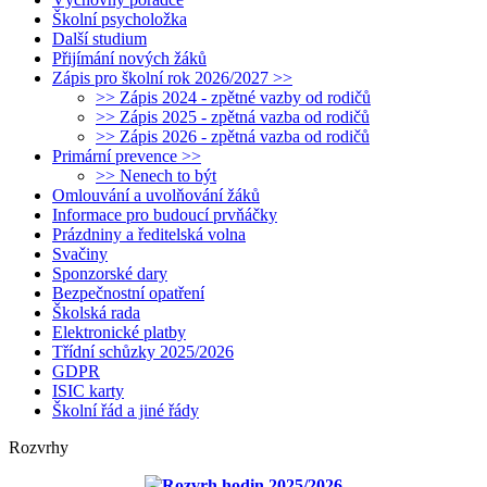
Školní psycholožka
Další studium
Přijímání nových žáků
Zápis pro školní rok 2026/2027 >>
>> Zápis 2024 - zpětné vazby od rodičů
>> Zápis 2025 - zpětná vazba od rodičů
>> Zápis 2026 - zpětná vazba od rodičů
Primární prevence >>
>> Nenech to být
Omlouvání a uvolňování žáků
Informace pro budoucí prvňáčky
Prázdniny a ředitelská volna
Svačiny
Sponzorské dary
Bezpečnostní opatření
Školská rada
Elektronické platby
Třídní schůzky 2025/2026
GDPR
ISIC karty
Školní řád a jiné řády
Rozvrhy
Rozvrh hodin 2025/2026