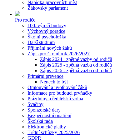
Nabídka pracovních míst
Žákovský parlament
Pro rodiče
100. výročí budovy
Výchovný poradce
Školní psycholožka
Další studium
Přijímání nových žáků
Zápis pro školní rok 2026/2027
Zápis 2024 - zpětné vazby od rodičů
Zápis 2025 - zpětná vazba od rodičů
Zápis 2026 - zpětná vazba od rodičů
Primární prevence
Nenech to být
Omlouvání a uvolňování žáků
Informace pro budoucí prvňáčky
Prázdniny a ředitelská volna
Svačiny
Sponzorské dary
Bezpečnostní opatření
Školská rada
Elektronické platby
Třídní schůzky 2025/2026
GDPR