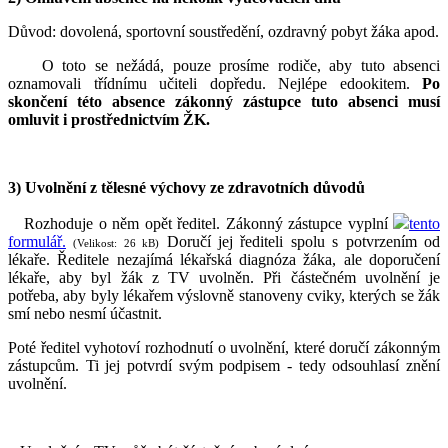
Důvod: dovolená, sportovní soustředění, ozdravný pobyt žáka apod.
O toto se nežádá, pouze prosíme rodiče, aby tuto absenci
oznamovali třídnímu učiteli dopředu. Nejlépe edookitem.
Po
skončení této absence zákonný zástupce tuto absenci musí
omluvit i prostřednictvím ŽK.
3) Uvolnění z tělesné výchovy ze zdravotních důvodů
Rozhoduje o něm opět ředitel. Zákonný zástupce vyplní
tento
formulář.
Doručí jej řediteli spolu s potvrzením od
(Velikost: 26 kB)
lékaře. Ředitele nezajímá lékařská diagnóza žáka, ale doporučení
lékaře, aby byl žák z TV uvolněn. Při částečném uvolnění je
potřeba, aby byly lékařem výslovně stanoveny cviky, kterých se žák
smí nebo nesmí účastnit.
Poté ředitel vyhotoví rozhodnutí o uvolnění, které doručí zákonným
zástupcům. Ti jej potvrdí svým podpisem - tedy odsouhlasí znění
uvolnění.