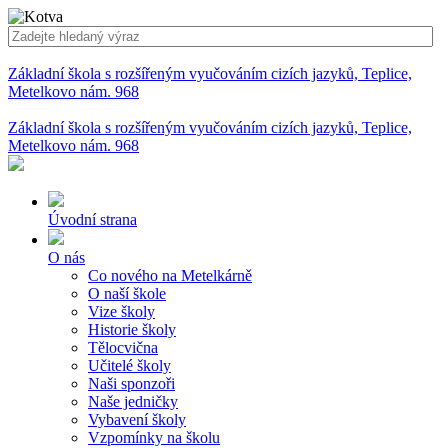
Základní škola s rozšířeným vyučováním cizích jazyků, Teplice,
Metelkovo nám. 968
Základní škola s rozšířeným vyučováním cizích jazyků, Teplice,
Metelkovo nám. 968
Úvodní strana
O nás
Co nového na Metelkárně
O naší škole
Vize školy
Historie školy
Tělocvična
Učitelé školy
Naši sponzoři
Naše jedničky
Vybavení školy
Vzpomínky na školu