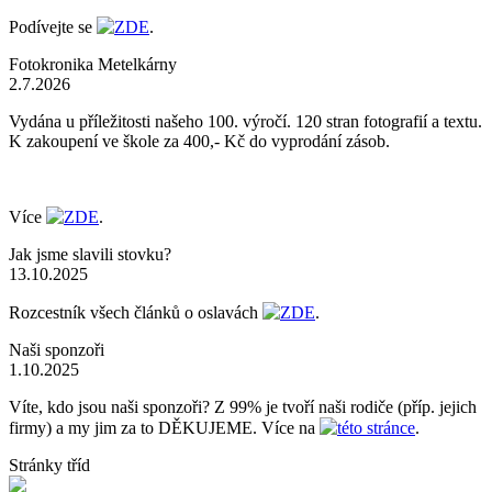
Podívejte se
ZDE
.
Fotokronika Metelkárny
2.7.2026
Vydána u příležitosti našeho 100. výročí. 120 stran fotografií a textu.
K zakoupení ve škole za 400,- Kč do vyprodání zásob.
Více
ZDE
.
Jak jsme slavili stovku?
13.10.2025
Rozcestník všech článků o oslavách
ZDE
.
Naši sponzoři
1.10.2025
Víte, kdo jsou naši sponzoři? Z 99% je tvoří naši rodiče (příp. jejich
firmy) a my jim za to DĚKUJEME. Více na
této stránce
.
Stránky tříd