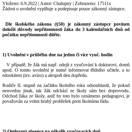
Vloženo: 6.9.2022 | Autor: Chalupny | Zobrazeno: 17511x
Žádost o uvolnění vyplňuje a podepisuje pouze zákonný zástupce.
Dle školského zákona (§50) je zákonný zástupce povinen
doložit důvody nepřítomnosti žáka do 3 kalendářních dnů od
počátku nepřítomnosti dítěte.
1) Uvolnění v průběhu dne na jednu či více vyuč. hodin
V případě, že žák má např. odejít z vyučování k doktorovi, domů
apod. O tomto uvolnění je nutné informovat třídního učitele, a to
edookitem (tzv. avizo) a alespoň den dopředu.
Rodiče II. stupně na začátku školního roku odsouhlasili, že pokud
neuvedou jinak, tak žák odchází ze školy sám bez doprovodu.
Odchod žáka ze školy, aniž by toto bylo oznámeno pedagogovi, je
považován za velmi hrubý prohřešek proti školnímu řádu.
2) Omluvení absence na několik vyučovacích dnů