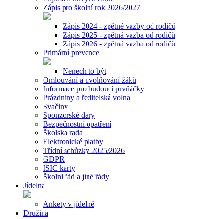
Zápis pro školní rok 2026/2027
Zápis 2024 - zpětné vazby od rodičů
Zápis 2025 - zpětná vazba od rodičů
Zápis 2026 - zpětná vazba od rodičů
Primární prevence
Nenech to být
Omlouvání a uvolňování žáků
Informace pro budoucí prvňáčky
Prázdniny a ředitelská volna
Svačiny
Sponzorské dary
Bezpečnostní opatření
Školská rada
Elektronické platby
Třídní schůzky 2025/2026
GDPR
ISIC karty
Školní řád a jiné řády
Jídelna
Ankety v jídelně
Družina