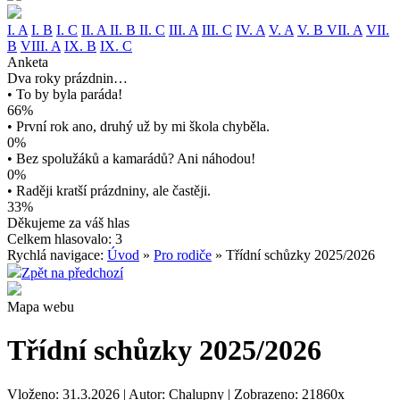
I. A
I. B
I. C
II. A
II. B
II. C
III. A
III. C
IV. A
V. A
V. B
VII. A
VII.
B
VIII. A
IX. B
IX. C
Anketa
Dva roky prázdnin…
• To by byla paráda!
66%
• První rok ano, druhý už by mi škola chyběla.
0%
• Bez spolužáků a kamarádů? Ani náhodou!
0%
• Raději kratší prázdniny, ale častěji.
33%
Děkujeme za váš hlas
Celkem hlasovalo: 3
Rychlá navigace:
Úvod
»
Pro rodiče
» Třídní schůzky 2025/2026
Zpět na předchozí
Mapa webu
Třídní schůzky 2025/2026
Vloženo: 31.3.2026 | Autor: Chalupny | Zobrazeno: 21860x