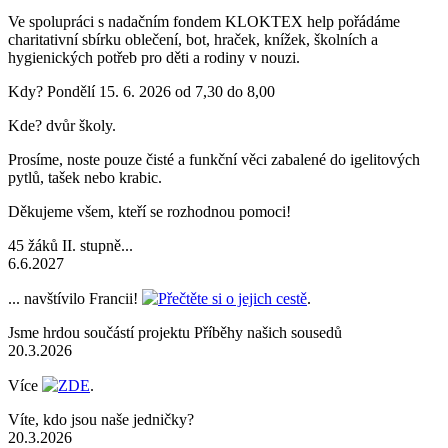
Ve spolupráci s nadačním fondem KLOKTEX help pořádáme
charitativní sbírku oblečení, bot, hraček, knížek, školních a
hygienických potřeb pro děti a rodiny v nouzi.
Kdy? Pondělí 15. 6. 2026 od 7,30 do 8,00
Kde? dvůr školy.
Prosíme, noste pouze čisté a funkční věci zabalené do igelitových
pytlů, tašek nebo krabic.
Děkujeme všem, kteří se rozhodnou pomoci!
45 žáků II. stupně...
6.6.2027
... navštívilo Francii!
Přečtěte si o jejich cestě
.
Jsme hrdou součástí projektu Příběhy našich sousedů
20.3.2026
Více
ZDE
.
Víte, kdo jsou naše jedničky?
20.3.2026