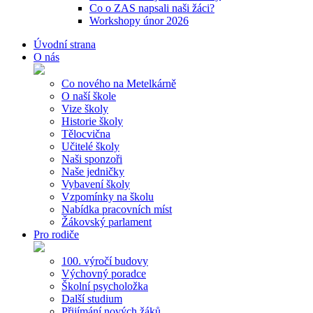
Co o ZAS napsali naši žáci?
Workshopy únor 2026
Úvodní strana
O nás
Co nového na Metelkárně
O naší škole
Vize školy
Historie školy
Tělocvična
Učitelé školy
Naši sponzoři
Naše jedničky
Vybavení školy
Vzpomínky na školu
Nabídka pracovních míst
Žákovský parlament
Pro rodiče
100. výročí budovy
Výchovný poradce
Školní psycholožka
Další studium
Přijímání nových žáků