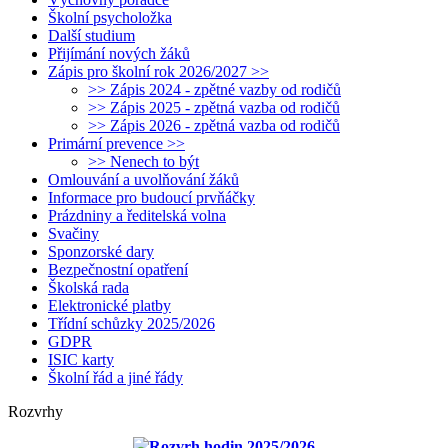
Školní psycholožka
Další studium
Přijímání nových žáků
Zápis pro školní rok 2026/2027 >>
>> Zápis 2024 - zpětné vazby od rodičů
>> Zápis 2025 - zpětná vazba od rodičů
>> Zápis 2026 - zpětná vazba od rodičů
Primární prevence >>
>> Nenech to být
Omlouvání a uvolňování žáků
Informace pro budoucí prvňáčky
Prázdniny a ředitelská volna
Svačiny
Sponzorské dary
Bezpečnostní opatření
Školská rada
Elektronické platby
Třídní schůzky 2025/2026
GDPR
ISIC karty
Školní řád a jiné řády
Rozvrhy
Rozvrh hodin 2025/2026