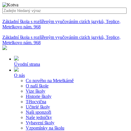
Základní škola s rozšířeným vyučováním cizích jazyků, Teplice,
Metelkovo nám. 968
Základní škola s rozšířeným vyučováním cizích jazyků, Teplice,
Metelkovo nám. 968
Úvodní strana
O nás
Co nového na Metelkárně
O naší škole
Vize školy
Historie školy
Tělocvična
Učitelé školy
Naši sponzoři
Naše jedničky
Vybavení školy
Vzpomínky na školu