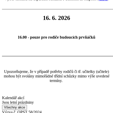
_______________________________________________________
16. 6. 2026
16.00 - pouze pro rodiče budoucích prvňáčků
_______________________________________________________
Upozorňujeme, že v případě potřeby rodičů či tř. učitelky (učitele)
mohou být svolány mimořádné třídní schůzky mimo výše uvedené
termíny.
Kalendář akcí
Jsou letní prázdniny
Všechny akce
Výzva č. OPST 58/2024