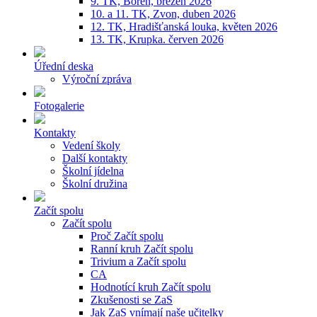
9. TK, Bořeň, březen 2026
10. a 11. TK, Zvon, duben 2026
12. TK, Hradišťanská louka, květen 2026
13. TK, Krupka. červen 2026
Úřední deska
Výroční zpráva
Fotogalerie
Kontakty
Vedení školy
Další kontakty
Školní jídelna
Školní družina
Začít spolu
Začít spolu
Proč Začít spolu
Ranní kruh Začít spolu
Trivium a Začít spolu
CA
Hodnotící kruh Začít spolu
Zkušenosti se ZaS
Jak ZaS vnímají naše učitelky