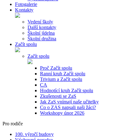
Fotogalerie
Kontakty
Vedení školy
Další kontakty
Školní jídelna
Školní družina
Začít spolu
Začít spolu
Proč Začít spolu
Ranní kruh Začít spolu
Trivium a Začít spolu
CA
Hodnotící kruh Začít spolu
Zkušenosti se ZaS
Jak ZaS vnímají naše učitelky
Co o ZAS napsali naši žáci?
Workshopy únor 2026
Pro rodiče
100. výročí budovy
Výchovný poradce