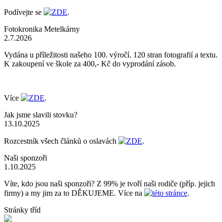
Podívejte se
ZDE
.
Fotokronika Metelkárny
2.7.2026
Vydána u příležitosti našeho 100. výročí. 120 stran fotografií a textu.
K zakoupení ve škole za 400,- Kč do vyprodání zásob.
Více
ZDE
.
Jak jsme slavili stovku?
13.10.2025
Rozcestník všech článků o oslavách
ZDE
.
Naši sponzoři
1.10.2025
Víte, kdo jsou naši sponzoři? Z 99% je tvoří naši rodiče (příp. jejich
firmy) a my jim za to DĚKUJEME. Více na
této stránce
.
Stránky tříd