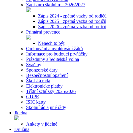
Zápis pro školní rok 2026/2027
Zápis 2024 - zpětné vazby od rodičů
Zápis 2025 - zpětná vazba od rodičů
Zápis 2026 - zpětná vazba od rodičů
Primární prevence
Nenech to být
Omlouvání a uvolňování žáků
Informace pro budoucí prvňáčky
Prázdniny a ředitelská volna
Svačiny
Sponzorské dary
Bezpečnostní opatření
Školská rada
Elektronické platby
Třídní schůzky 2025/2026
GDPR
ISIC karty
Školní řád a jiné řády
Jídelna
Ankety v jídelně
Družina