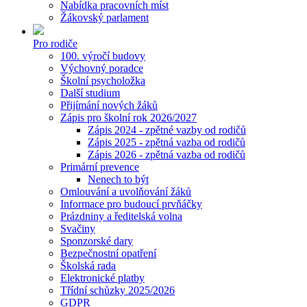
Nabídka pracovních míst
Žákovský parlament
Pro rodiče
100. výročí budovy
Výchovný poradce
Školní psycholožka
Další studium
Přijímání nových žáků
Zápis pro školní rok 2026/2027
Zápis 2024 - zpětné vazby od rodičů
Zápis 2025 - zpětná vazba od rodičů
Zápis 2026 - zpětná vazba od rodičů
Primární prevence
Nenech to být
Omlouvání a uvolňování žáků
Informace pro budoucí prvňáčky
Prázdniny a ředitelská volna
Svačiny
Sponzorské dary
Bezpečnostní opatření
Školská rada
Elektronické platby
Třídní schůzky 2025/2026
GDPR