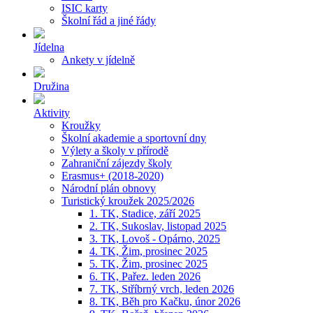
ISIC karty
Školní řád a jiné řády
Jídelna
Ankety v jídelně
Družina
Aktivity
Kroužky
Školní akademie a sportovní dny
Výlety a školy v přírodě
Zahraniční zájezdy školy
Erasmus+ (2018-2020)
Národní plán obnovy
Turistický kroužek 2025/2026
1. TK, Stadice, září 2025
2. TK, Sukoslav, listopad 2025
3. TK, Lovoš - Opárno, 2025
4. TK, Žim, prosinec 2025
5. TK, Žim, prosinec 2025
6. TK, Pařez. leden 2026
7. TK, Stříbrný vrch, leden 2026
8. TK, Běh pro Kačku, únor 2026