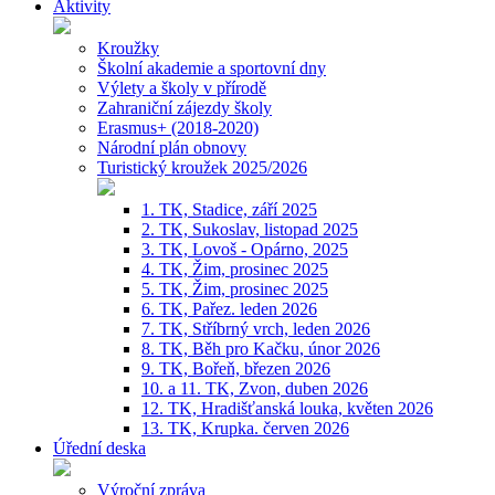
Aktivity
Kroužky
Školní akademie a sportovní dny
Výlety a školy v přírodě
Zahraniční zájezdy školy
Erasmus+ (2018-2020)
Národní plán obnovy
Turistický kroužek 2025/2026
1. TK, Stadice, září 2025
2. TK, Sukoslav, listopad 2025
3. TK, Lovoš - Opárno, 2025
4. TK, Žim, prosinec 2025
5. TK, Žim, prosinec 2025
6. TK, Pařez. leden 2026
7. TK, Stříbrný vrch, leden 2026
8. TK, Běh pro Kačku, únor 2026
9. TK, Bořeň, březen 2026
10. a 11. TK, Zvon, duben 2026
12. TK, Hradišťanská louka, květen 2026
13. TK, Krupka. červen 2026
Úřední deska
Výroční zpráva