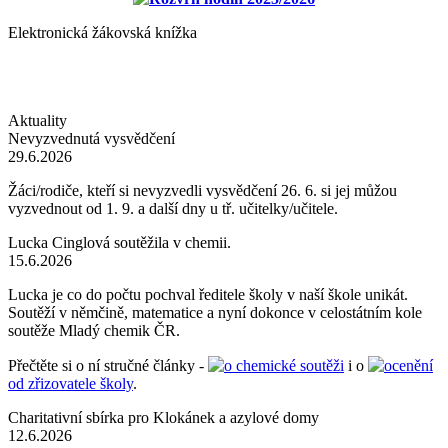
Elektronická žákovská knížka
Aktuality
Nevyzvednutá vysvědčení
29.6.2026
Žáci/rodiče, kteří si nevyzvedli vysvědčení 26. 6. si jej můžou
vyzvednout od 1. 9. a další dny u tř. učitelky/učitele.
Lucka Cinglová soutěžila v chemii.
15.6.2026
Lucka je co do počtu pochval ředitele školy v naší škole unikát.
Soutěží v němčině, matematice a nyní dokonce v celostátním kole
soutěže Mladý chemik ČR.
Přečtěte si o ní stručné články -
o chemické soutěži
i o
ocenění
od zřizovatele školy
.
Charitativní sbírka pro Klokánek a azylové domy
12.6.2026