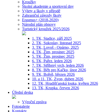
Kroužky
Školní akademie a sportovní dny
Výlety a školy v přírodě
Zahraniční zájezdy školy
Erasmus+ (2018-2020)
Národní plán obnovy
Turistický kroužek 2025/2026
1. TK, Stadice, září 2025
2. TK, Sukoslav, listopad 2025
3. TK, Lovoš - Opárno, 2025
4. TK, Žim, prosinec 2025
5. TK, Žim, prosinec 2025
6. TK, Pařez. leden 2026
7. TK, Stříbrný vrch, leden 2026
8. TK, Běh pro Kačku, únor 2026
9. TK, Bořeň, březen 2026
10. a 11. TK, Zvon, duben 2026
12. TK, Hradišťanská louka, květen 2026
13. TK, Krupka. červen 2026
Úřední deska
Výroční zpráva
Fotogalerie
Kontakty