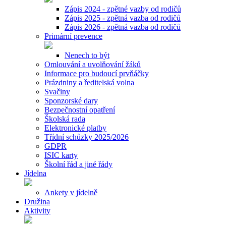
Zápis 2024 - zpětné vazby od rodičů
Zápis 2025 - zpětná vazba od rodičů
Zápis 2026 - zpětná vazba od rodičů
Primární prevence
Nenech to být
Omlouvání a uvolňování žáků
Informace pro budoucí prvňáčky
Prázdniny a ředitelská volna
Svačiny
Sponzorské dary
Bezpečnostní opatření
Školská rada
Elektronické platby
Třídní schůzky 2025/2026
GDPR
ISIC karty
Školní řád a jiné řády
Jídelna
Ankety v jídelně
Družina
Aktivity