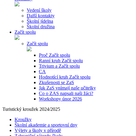
Vedení školy
Další kontakty
Školní jídelna
Školní družina
Začít spolu
Začít spolu
Proč Začít spolu
Ranní kruh Začít spolu
Trivium a Začít spolu
CA
Hodnotící kruh Začít spolu
Zkušenosti se ZaS
Jak ZaS vnímají naše učitelky
Co o ZAS napsali naši žáci?
Workshopy únor 2026
Turistický kroužek 2024/2025
Kroužky
Školní akademie a sportovní dny
Výlety a školy v přírodě
Zahraniční zájezdy školy