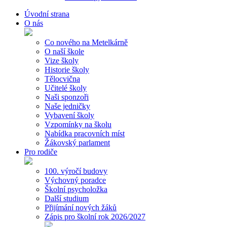
Úvodní strana
O nás
Co nového na Metelkárně
O naší škole
Vize školy
Historie školy
Tělocvična
Učitelé školy
Naši sponzoři
Naše jedničky
Vybavení školy
Vzpomínky na školu
Nabídka pracovních míst
Žákovský parlament
Pro rodiče
100. výročí budovy
Výchovný poradce
Školní psycholožka
Další studium
Přijímání nových žáků
Zápis pro školní rok 2026/2027