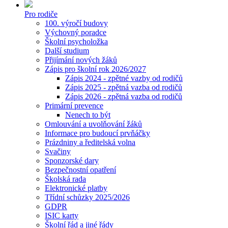
Pro rodiče
100. výročí budovy
Výchovný poradce
Školní psycholožka
Další studium
Přijímání nových žáků
Zápis pro školní rok 2026/2027
Zápis 2024 - zpětné vazby od rodičů
Zápis 2025 - zpětná vazba od rodičů
Zápis 2026 - zpětná vazba od rodičů
Primární prevence
Nenech to být
Omlouvání a uvolňování žáků
Informace pro budoucí prvňáčky
Prázdniny a ředitelská volna
Svačiny
Sponzorské dary
Bezpečnostní opatření
Školská rada
Elektronické platby
Třídní schůzky 2025/2026
GDPR
ISIC karty
Školní řád a jiné řády