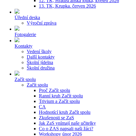
12. TK, Hradišťanská louka, květen 2026
13. TK, Krupka. červen 2026
Úřední deska
Výroční zpráva
Fotogalerie
Kontakty
Vedení školy
Další kontakty
Školní jídelna
Školní družina
Začít spolu
Začít spolu
Proč Začít spolu
Ranní kruh Začít spolu
Trivium a Začít spolu
CA
Hodnotící kruh Začít spolu
Zkušenosti se ZaS
Jak ZaS vnímají naše učitelky
Co o ZAS napsali naši žáci?
Workshopy únor 2026