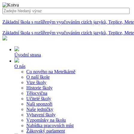
Základní škola s rozšířeným vyučováním cizích jazyků, Teplice, Met
Základní škola s rozšířeným vyučováním cizích jazyků, Teplice, Met
Úvodní strana
O nás
Co nového na Metelkárně
O naší škole
Vize školy
Historie školy
Tělocvična
Učitelé školy
Naši sponzoři
Naše jedničky
Vybavení školy
Vzpomínky na školu
Nabídka pracovních míst
Žákovský parlament