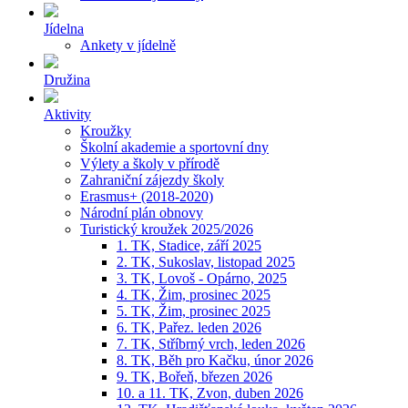
Jídelna
Ankety v jídelně
Družina
Aktivity
Kroužky
Školní akademie a sportovní dny
Výlety a školy v přírodě
Zahraniční zájezdy školy
Erasmus+ (2018-2020)
Národní plán obnovy
Turistický kroužek 2025/2026
1. TK, Stadice, září 2025
2. TK, Sukoslav, listopad 2025
3. TK, Lovoš - Opárno, 2025
4. TK, Žim, prosinec 2025
5. TK, Žim, prosinec 2025
6. TK, Pařez. leden 2026
7. TK, Stříbrný vrch, leden 2026
8. TK, Běh pro Kačku, únor 2026
9. TK, Bořeň, březen 2026
10. a 11. TK, Zvon, duben 2026