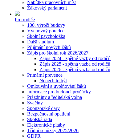
Nabídka pracovních míst
Žákovský parlament
Pro rodiče
100. výročí budovy
Výchovný poradce
Školní psycholožka
Další studium
Přijímání nových žáků
Zápis pro školní rok 2026/2027
Zápis 2024 - zpětné vazby od rodičů
Zápis 2025 - zpětná vazba od rodičů
Zápis 2026 - zpětná vazba od rodičů
Primární prevence
Nenech to být
Omlouvání a uvolňování žáků
Informace pro budoucí prvňáčky
Prázdniny a ředitelská volna
Svačiny
Sponzorské dary
Bezpečnostní opatření
Školská rada
Elektronické platby
Třídní schůzky 2025/2026
GDPR