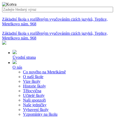
Základní škola s rozšířeným vyučováním cizích jazyků, Teplice,
Metelkovo nám. 968
Základní škola s rozšířeným vyučováním cizích jazyků, Teplice,
Metelkovo nám. 968
Úvodní strana
O nás
Co nového na Metelkárně
O naší škole
Vize školy
Historie školy
Tělocvična
Učitelé školy
Naši sponzoři
Naše jedničky
Vybavení školy
Vzpomínky na školu