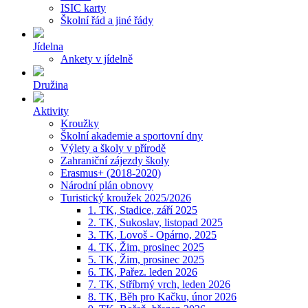
ISIC karty
Školní řád a jiné řády
Jídelna
Ankety v jídelně
Družina
Aktivity
Kroužky
Školní akademie a sportovní dny
Výlety a školy v přírodě
Zahraniční zájezdy školy
Erasmus+ (2018-2020)
Národní plán obnovy
Turistický kroužek 2025/2026
1. TK, Stadice, září 2025
2. TK, Sukoslav, listopad 2025
3. TK, Lovoš - Opárno, 2025
4. TK, Žim, prosinec 2025
5. TK, Žim, prosinec 2025
6. TK, Pařez. leden 2026
7. TK, Stříbrný vrch, leden 2026
8. TK, Běh pro Kačku, únor 2026