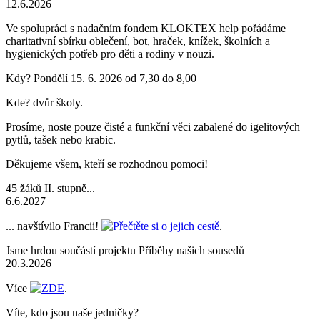
12.6.2026
Ve spolupráci s nadačním fondem KLOKTEX help pořádáme
charitativní sbírku oblečení, bot, hraček, knížek, školních a
hygienických potřeb pro děti a rodiny v nouzi.
Kdy? Pondělí 15. 6. 2026 od 7,30 do 8,00
Kde? dvůr školy.
Prosíme, noste pouze čisté a funkční věci zabalené do igelitových
pytlů, tašek nebo krabic.
Děkujeme všem, kteří se rozhodnou pomoci!
45 žáků II. stupně...
6.6.2027
... navštívilo Francii!
Přečtěte si o jejich cestě
.
Jsme hrdou součástí projektu Příběhy našich sousedů
20.3.2026
Více
ZDE
.
Víte, kdo jsou naše jedničky?