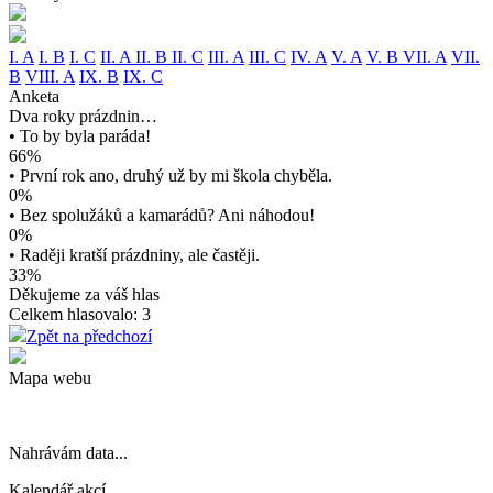
I. A
I. B
I. C
II. A
II. B
II. C
III. A
III. C
IV. A
V. A
V. B
VII. A
VII.
B
VIII. A
IX. B
IX. C
Anketa
Dva roky prázdnin…
• To by byla paráda!
66%
• První rok ano, druhý už by mi škola chyběla.
0%
• Bez spolužáků a kamarádů? Ani náhodou!
0%
• Raději kratší prázdniny, ale častěji.
33%
Děkujeme za váš hlas
Celkem hlasovalo: 3
Zpět na předchozí
Mapa webu
Nahrávám data...
Kalendář akcí