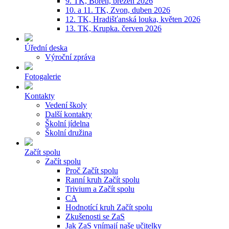
9. TK, Bořeň, březen 2026
10. a 11. TK, Zvon, duben 2026
12. TK, Hradišťanská louka, květen 2026
13. TK, Krupka. červen 2026
Úřední deska
Výroční zpráva
Fotogalerie
Kontakty
Vedení školy
Další kontakty
Školní jídelna
Školní družina
Začít spolu
Začít spolu
Proč Začít spolu
Ranní kruh Začít spolu
Trivium a Začít spolu
CA
Hodnotící kruh Začít spolu
Zkušenosti se ZaS
Jak ZaS vnímají naše učitelky