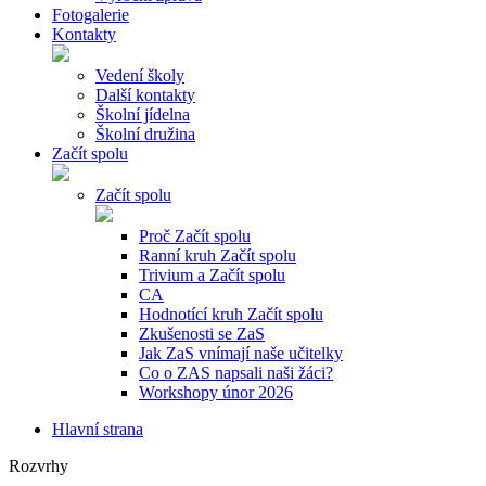
Fotogalerie
Kontakty
Vedení školy
Další kontakty
Školní jídelna
Školní družina
Začít spolu
Začít spolu
Proč Začít spolu
Ranní kruh Začít spolu
Trivium a Začít spolu
CA
Hodnotící kruh Začít spolu
Zkušenosti se ZaS
Jak ZaS vnímají naše učitelky
Co o ZAS napsali naši žáci?
Workshopy únor 2026
Hlavní strana
Rozvrhy