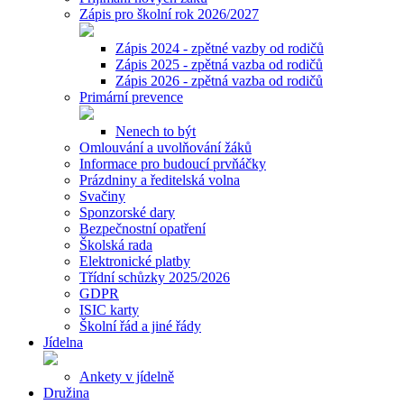
Zápis pro školní rok 2026/2027
Zápis 2024 - zpětné vazby od rodičů
Zápis 2025 - zpětná vazba od rodičů
Zápis 2026 - zpětná vazba od rodičů
Primární prevence
Nenech to být
Omlouvání a uvolňování žáků
Informace pro budoucí prvňáčky
Prázdniny a ředitelská volna
Svačiny
Sponzorské dary
Bezpečnostní opatření
Školská rada
Elektronické platby
Třídní schůzky 2025/2026
GDPR
ISIC karty
Školní řád a jiné řády
Jídelna
Ankety v jídelně
Družina