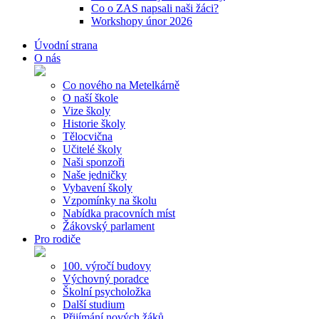
Co o ZAS napsali naši žáci?
Workshopy únor 2026
Úvodní strana
O nás
Co nového na Metelkárně
O naší škole
Vize školy
Historie školy
Tělocvična
Učitelé školy
Naši sponzoři
Naše jedničky
Vybavení školy
Vzpomínky na školu
Nabídka pracovních míst
Žákovský parlament
Pro rodiče
100. výročí budovy
Výchovný poradce
Školní psycholožka
Další studium
Přijímání nových žáků