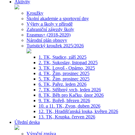
Aktivity
Kroužky
Školní akademie a sportovní dny
Výlety a školy v přírodě
Zahraniční zájezdy školy
Erasmus+ (2018-2020)
Národní plán obnovy
Turistický kroužek 2025/2026
1. TK, Stadice, září 2025
2. TK, Sukoslav, listopad 2025
3. TK, Lovoš - Opárno, 2025
4. TK, Žim, prosinec 2025
5. TK, Žim, prosinec 2025
6. TK, Pařez. leden 2026
7. TK, Stříbrný vrch, leden 2026
8. TK, Běh pro Kačku, únor 2026
9. TK, Bořeň, březen 2026
10. a 11. TK, Zvon, duben 2026
12. TK, Hradišťanská louka, květen 2026
13. TK, Krupka. červen 2026
Úřední deska
Výroční zpráva