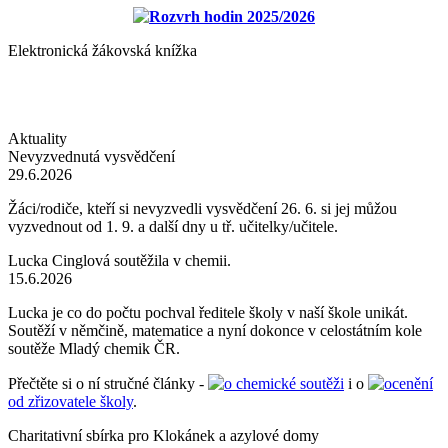
Rozvrh hodin 2025/2026
Elektronická žákovská knížka
Aktuality
Nevyzvednutá vysvědčení
29.6.2026
Žáci/rodiče, kteří si nevyzvedli vysvědčení 26. 6. si jej můžou
vyzvednout od 1. 9. a další dny u tř. učitelky/učitele.
Lucka Cinglová soutěžila v chemii.
15.6.2026
Lucka je co do počtu pochval ředitele školy v naší škole unikát.
Soutěží v němčině, matematice a nyní dokonce v celostátním kole
soutěže Mladý chemik ČR.
Přečtěte si o ní stručné články -
o chemické soutěži
i o
ocenění
od zřizovatele školy
.
Charitativní sbírka pro Klokánek a azylové domy