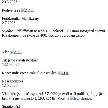
20.3.2026
Podívejte se
ZDE
.
Fotokronika Metelkárny
2.7.2026
Vydána u příležitosti našeho 100. výročí. 120 stran fotografií a textu.
K zakoupení ve škole za 400,- Kč do vyprodání zásob.
Více
ZDE
.
Jak jsme slavili stovku?
13.10.2025
Rozcestník všech článků o oslavách
ZDE
.
Naši sponzoři
1.10.2025
Víte, kdo jsou naši sponzoři? Z 99% je tvoří naši rodiče (příp. jejich
firmy) a my jim za to DĚKUJEME. Více na
této stránce
.
Stránky tříd