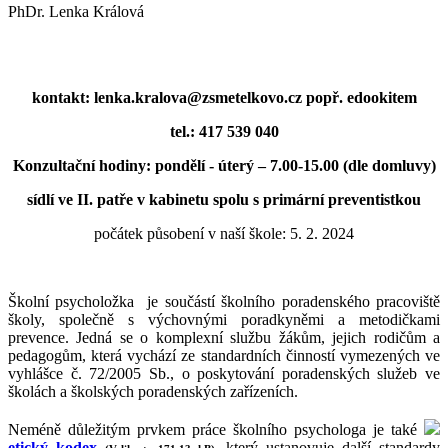
PhDr. Lenka Králová
kontakt: lenka.kralova@zsmetelkovo.cz popř. edookitem
tel.: 417 539 040
Konzultační hodiny: pondělí - úterý – 7.00-15.00 (dle domluvy)
sídlí ve II. patře v kabinetu spolu s primární preventistkou
počátek působení v naší škole: 5. 2. 2024
Školní psycholožka je součástí školního poradenského pracoviště
školy, společně s výchovnými poradkyněmi a metodičkami
prevence. Jedná se o komplexní službu žákům, jejich rodičům a
pedagogům, která vychází ze standardních činností vymezených ve
vyhlášce č. 72/2005 Sb., o poskytování poradenských služeb ve
školách a školských poradenských zařízeních.
Neméně důležitým prvkem práce školního psychologa je také
etický kodex
, který ustanovuje další standardy