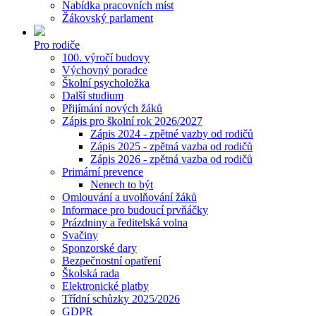
Nabídka pracovních míst
Žákovský parlament
Pro rodiče
100. výročí budovy
Výchovný poradce
Školní psycholožka
Další studium
Přijímání nových žáků
Zápis pro školní rok 2026/2027
Zápis 2024 - zpětné vazby od rodičů
Zápis 2025 - zpětná vazba od rodičů
Zápis 2026 - zpětná vazba od rodičů
Primární prevence
Nenech to být
Omlouvání a uvolňování žáků
Informace pro budoucí prvňáčky
Prázdniny a ředitelská volna
Svačiny
Sponzorské dary
Bezpečnostní opatření
Školská rada
Elektronické platby
Třídní schůzky 2025/2026
GDPR