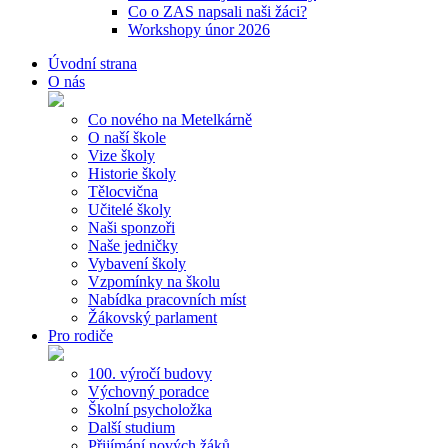
Co o ZAS napsali naši žáci?
Workshopy únor 2026
Úvodní strana
O nás
Co nového na Metelkárně
O naší škole
Vize školy
Historie školy
Tělocvična
Učitelé školy
Naši sponzoři
Naše jedničky
Vybavení školy
Vzpomínky na školu
Nabídka pracovních míst
Žákovský parlament
Pro rodiče
100. výročí budovy
Výchovný poradce
Školní psycholožka
Další studium
Přijímání nových žáků