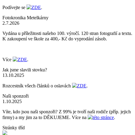
Podívejte se
ZDE
.
Fotokronika Metelkárny
2.7.2026
Vydána u příležitosti našeho 100. výročí. 120 stran fotografií a textu.
K zakoupení ve škole za 400,- Kč do vyprodání zásob.
Více
ZDE
.
Jak jsme slavili stovku?
13.10.2025
Rozcestník všech článků o oslavách
ZDE
.
Naši sponzoři
1.10.2025
Víte, kdo jsou naši sponzoři? Z 99% je tvoří naši rodiče (příp. jejich
firmy) a my jim za to DĚKUJEME. Více na
této stránce
.
Stránky tříd