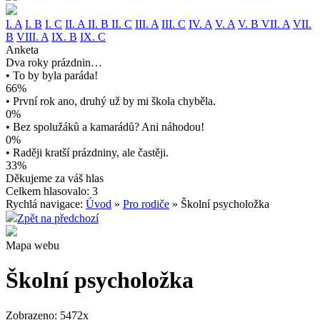
I. A
I. B
I. C
II. A
II. B
II. C
III. A
III. C
IV. A
V. A
V. B
VII. A
VII.
B
VIII. A
IX. B
IX. C
Anketa
Dva roky prázdnin…
• To by byla paráda!
66%
• První rok ano, druhý už by mi škola chyběla.
0%
• Bez spolužáků a kamarádů? Ani náhodou!
0%
• Raději kratší prázdniny, ale častěji.
33%
Děkujeme za váš hlas
Celkem hlasovalo: 3
Rychlá navigace:
Úvod
»
Pro rodiče
» Školní psycholožka
Zpět na předchozí
Mapa webu
Školní psycholožka
Zobrazeno: 5472x