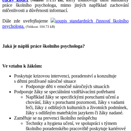
(Velikost: 171.13 kB)
práce školního psychologa, mimo jiných například zachování
mlčenlivosti a důvěrnosti informací.
Dále zde uveřejňujeme
soupis standardních činností školního
psychologa.
(Velikost: 104.73 kB)
Jaká je náplň práce školního psychologa?
Ve vztahu k žákům:
Poskytuje krizovou intervenci, poradenství a konzultuje
s dětmi prožívané náročné situace
Podporuje děti v emočně náročných situacích
Podporuje žáky se speciálními vzdělávacími potřebami
Například žáky se specifickými poruchami učení a
chování, žáky s poruchami pozornosti, žáky s vadami
řeči, žáky z odlišných kulturních a životních podmínek,
žáky s odlišným mateřským jazykem či žáky nadané.
Zaměřuje se na prevenci školního neúspěchu
Techniky a hygiena učení, ve spolupráci s týmem
školního poradenského pracoviště poskytuje kariérové