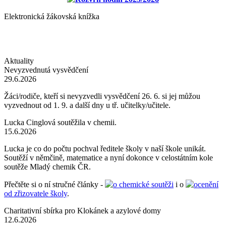
Elektronická žákovská knížka
Aktuality
Nevyzvednutá vysvědčení
29.6.2026
Žáci/rodiče, kteří si nevyzvedli vysvědčení 26. 6. si jej můžou
vyzvednout od 1. 9. a další dny u tř. učitelky/učitele.
Lucka Cinglová soutěžila v chemii.
15.6.2026
Lucka je co do počtu pochval ředitele školy v naší škole unikát.
Soutěží v němčině, matematice a nyní dokonce v celostátním kole
soutěže Mladý chemik ČR.
Přečtěte si o ní stručné články -
o chemické soutěži
i o
ocenění
od zřizovatele školy
.
Charitativní sbírka pro Klokánek a azylové domy
12.6.2026