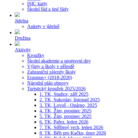
ISIC karty
Školní řád a jiné řády
Jídelna
Ankety v jídelně
Družina
Aktivity
Kroužky
Školní akademie a sportovní dny
Výlety a školy v přírodě
Zahraniční zájezdy školy
Erasmus+ (2018-2020)
Národní plán obnovy
Turistický kroužek 2025/2026
1. TK, Stadice, září 2025
2. TK, Sukoslav, listopad 2025
3. TK, Lovoš - Opárno, 2025
4. TK, Žim, prosinec 2025
5. TK, Žim, prosinec 2025
6. TK, Pařez. leden 2026
7. TK, Stříbrný vrch, leden 2026
8. TK, Běh pro Kačku, únor 2026