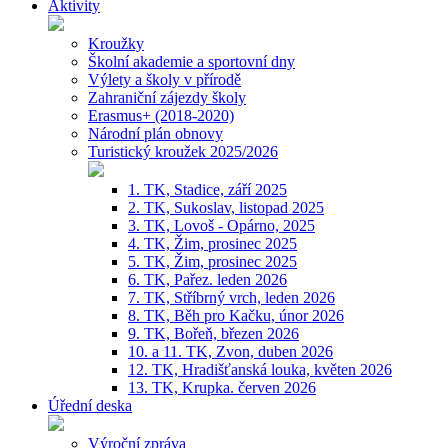
Aktivity
Kroužky
Školní akademie a sportovní dny
Výlety a školy v přírodě
Zahraniční zájezdy školy
Erasmus+ (2018-2020)
Národní plán obnovy
Turistický kroužek 2025/2026
1. TK, Stadice, září 2025
2. TK, Sukoslav, listopad 2025
3. TK, Lovoš - Opárno, 2025
4. TK, Žim, prosinec 2025
5. TK, Žim, prosinec 2025
6. TK, Pařez. leden 2026
7. TK, Stříbrný vrch, leden 2026
8. TK, Běh pro Kačku, únor 2026
9. TK, Bořeň, březen 2026
10. a 11. TK, Zvon, duben 2026
12. TK, Hradišťanská louka, květen 2026
13. TK, Krupka. červen 2026
Úřední deska
Výroční zpráva