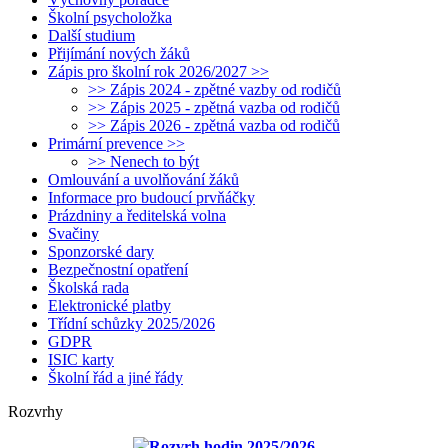
Školní psycholožka
Další studium
Přijímání nových žáků
Zápis pro školní rok 2026/2027 >>
>> Zápis 2024 - zpětné vazby od rodičů
>> Zápis 2025 - zpětná vazba od rodičů
>> Zápis 2026 - zpětná vazba od rodičů
Primární prevence >>
>> Nenech to být
Omlouvání a uvolňování žáků
Informace pro budoucí prvňáčky
Prázdniny a ředitelská volna
Svačiny
Sponzorské dary
Bezpečnostní opatření
Školská rada
Elektronické platby
Třídní schůzky 2025/2026
GDPR
ISIC karty
Školní řád a jiné řády
Rozvrhy
Rozvrh hodin 2025/2026