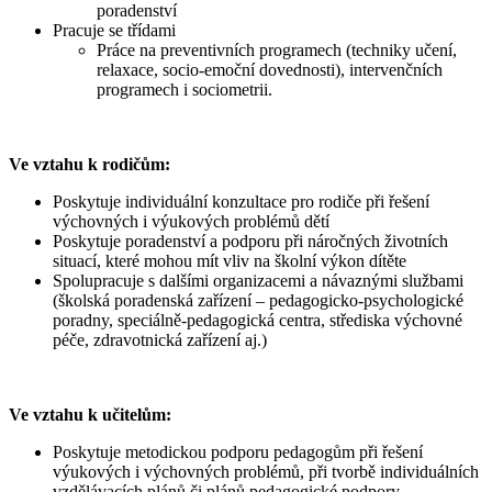
poradenství
Pracuje se třídami
Práce na preventivních programech (techniky učení,
relaxace, socio-emoční dovednosti), intervenčních
programech i sociometrii.
Ve vztahu k rodičům:
Poskytuje individuální konzultace pro rodiče při řešení
výchovných i výukových problémů dětí
Poskytuje poradenství a podporu při náročných životních
situací, které mohou mít vliv na školní výkon dítěte
Spolupracuje s dalšími organizacemi a návaznými službami
(školská poradenská zařízení – pedagogicko-psychologické
poradny, speciálně-pedagogická centra, střediska výchovné
péče, zdravotnická zařízení aj.)
Ve vztahu k učitelům:
Poskytuje metodickou podporu pedagogům při řešení
výukových i výchovných problémů, při tvorbě individuálních
vzdělávacích plánů či plánů pedagogické podpory