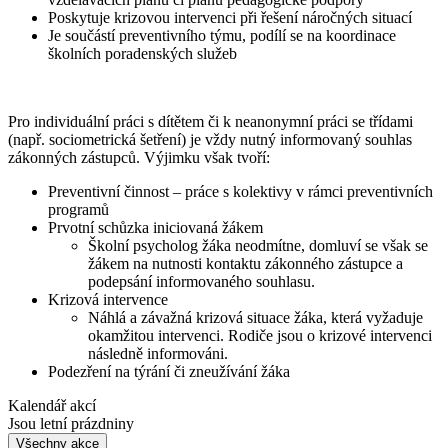
Poskytuje krizovou intervenci při řešení náročných situací
Je součástí preventivního týmu, podílí se na koordinace
školních poradenských služeb
Pro individuální práci s dítětem či k neanonymní práci se třídami
(např. sociometrická šetření) je vždy nutný informovaný souhlas
zákonných zástupců. Výjimku však tvoří:
Preventivní činnost – práce s kolektivy v rámci preventivních
programů
Prvotní schůzka iniciovaná žákem
Školní psycholog žáka neodmítne, domluví se však se
žákem na nutnosti kontaktu zákonného zástupce a
podepsání informovaného souhlasu.
Krizová intervence
Náhlá a závažná krizová situace žáka, která vyžaduje
okamžitou intervenci. Rodiče jsou o krizové intervenci
následně informováni.
Podezření na týrání či zneužívání žáka
Kalendář akcí
Jsou letní prázdniny
Všechny akce