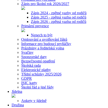
Zápis pro školní rok 2026/2027
Zápis 2024 - zpětné vazby od rodičů
Zápis 2025 - zpětná vazba od rodičů
Zápis 2026 - zpětná vazba od rodičů
Primární prevence
Nenech to být
Omlouvání a uvolňování žáků
Informace pro budoucí prvňáčky
Prázdniny a ředitelská volna
Svačiny
Sponzorské dary
Bezpečnostní opatření
Školská rada
Elektronické platby
Třídní schůzky 2025/2026
GDPR
ISIC karty
Školní řád a jiné řády
Jídelna
Ankety v jídelně
Družina