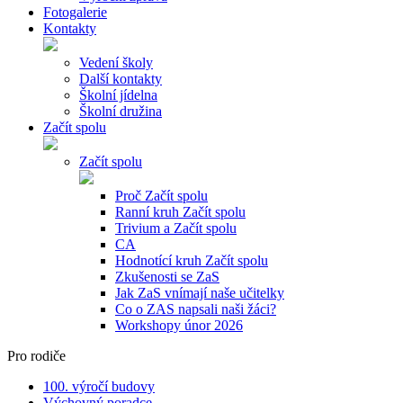
Fotogalerie
Kontakty
Vedení školy
Další kontakty
Školní jídelna
Školní družina
Začít spolu
Začít spolu
Proč Začít spolu
Ranní kruh Začít spolu
Trivium a Začít spolu
CA
Hodnotící kruh Začít spolu
Zkušenosti se ZaS
Jak ZaS vnímají naše učitelky
Co o ZAS napsali naši žáci?
Workshopy únor 2026
Pro rodiče
100. výročí budovy
Výchovný poradce