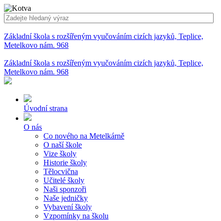
Základní škola s rozšířeným vyučováním cizích jazyků, Teplice,
Metelkovo nám. 968
Základní škola s rozšířeným vyučováním cizích jazyků, Teplice,
Metelkovo nám. 968
Úvodní strana
O nás
Co nového na Metelkárně
O naší škole
Vize školy
Historie školy
Tělocvična
Učitelé školy
Naši sponzoři
Naše jedničky
Vybavení školy
Vzpomínky na školu