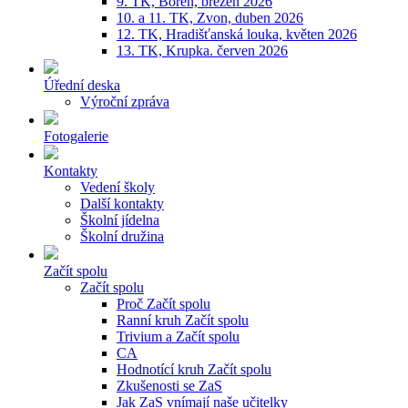
9. TK, Bořeň, březen 2026
10. a 11. TK, Zvon, duben 2026
12. TK, Hradišťanská louka, květen 2026
13. TK, Krupka. červen 2026
Úřední deska
Výroční zpráva
Fotogalerie
Kontakty
Vedení školy
Další kontakty
Školní jídelna
Školní družina
Začít spolu
Začít spolu
Proč Začít spolu
Ranní kruh Začít spolu
Trivium a Začít spolu
CA
Hodnotící kruh Začít spolu
Zkušenosti se ZaS
Jak ZaS vnímají naše učitelky