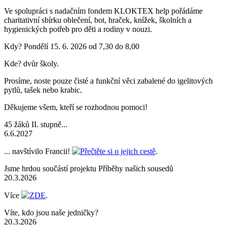
Ve spolupráci s nadačním fondem KLOKTEX help pořádáme
charitativní sbírku oblečení, bot, hraček, knížek, školních a
hygienických potřeb pro děti a rodiny v nouzi.
Kdy? Pondělí 15. 6. 2026 od 7,30 do 8,00
Kde? dvůr školy.
Prosíme, noste pouze čisté a funkční věci zabalené do igelitových
pytlů, tašek nebo krabic.
Děkujeme všem, kteří se rozhodnou pomoci!
45 žáků II. stupně...
6.6.2027
... navštívilo Francii!
Přečtěte si o jejich cestě
.
Jsme hrdou součástí projektu Příběhy našich sousedů
20.3.2026
Více
ZDE
.
Víte, kdo jsou naše jedničky?
20.3.2026