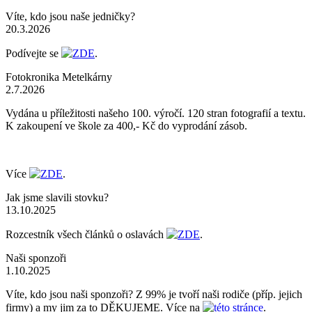
Víte, kdo jsou naše jedničky?
20.3.2026
Podívejte se
ZDE
.
Fotokronika Metelkárny
2.7.2026
Vydána u příležitosti našeho 100. výročí. 120 stran fotografií a textu.
K zakoupení ve škole za 400,- Kč do vyprodání zásob.
Více
ZDE
.
Jak jsme slavili stovku?
13.10.2025
Rozcestník všech článků o oslavách
ZDE
.
Naši sponzoři
1.10.2025
Víte, kdo jsou naši sponzoři? Z 99% je tvoří naši rodiče (příp. jejich
firmy) a my jim za to DĚKUJEME. Více na
této stránce
.