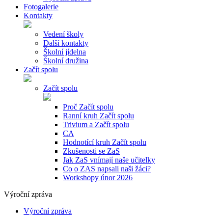
Fotogalerie
Kontakty
Vedení školy
Další kontakty
Školní jídelna
Školní družina
Začít spolu
Začít spolu
Proč Začít spolu
Ranní kruh Začít spolu
Trivium a Začít spolu
CA
Hodnotící kruh Začít spolu
Zkušenosti se ZaS
Jak ZaS vnímají naše učitelky
Co o ZAS napsali naši žáci?
Workshopy únor 2026
Výroční zpráva
Výroční zpráva