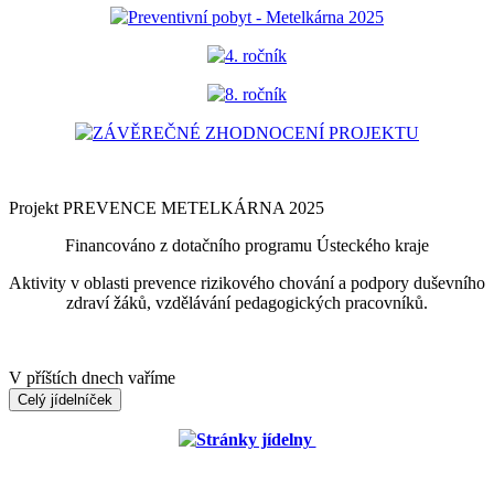
Preventivní pobyt - Metelkárna 2025
4. ročník
8. ročník
ZÁVĚREČNÉ ZHODNOCENÍ PROJEKTU
Projekt PREVENCE METELKÁRNA 2025
Financováno z dotačního programu Ústeckého kraje
Aktivity v oblasti prevence rizikového chování a podpory duševního
zdraví žáků, vzdělávání pedagogických pracovníků.
V příštích dnech vaříme
Celý jídelníček
Stránky jídelny