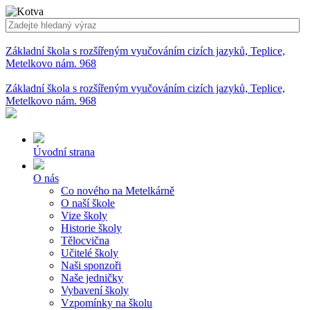
Základní škola s rozšířeným vyučováním cizích jazyků, Teplice,
Metelkovo nám. 968
Základní škola s rozšířeným vyučováním cizích jazyků, Teplice,
Metelkovo nám. 968
Úvodní strana
O nás
Co nového na Metelkárně
O naší škole
Vize školy
Historie školy
Tělocvična
Učitelé školy
Naši sponzoři
Naše jedničky
Vybavení školy
Vzpomínky na školu