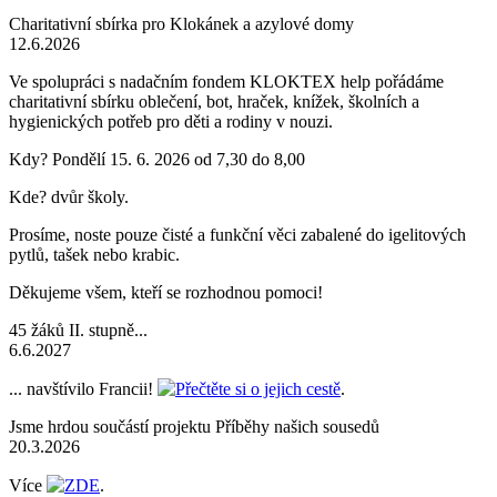
Charitativní sbírka pro Klokánek a azylové domy
12.6.2026
Ve spolupráci s nadačním fondem KLOKTEX help pořádáme
charitativní sbírku oblečení, bot, hraček, knížek, školních a
hygienických potřeb pro děti a rodiny v nouzi.
Kdy? Pondělí 15. 6. 2026 od 7,30 do 8,00
Kde? dvůr školy.
Prosíme, noste pouze čisté a funkční věci zabalené do igelitových
pytlů, tašek nebo krabic.
Děkujeme všem, kteří se rozhodnou pomoci!
45 žáků II. stupně...
6.6.2027
... navštívilo Francii!
Přečtěte si o jejich cestě
.
Jsme hrdou součástí projektu Příběhy našich sousedů
20.3.2026
Více
ZDE
.