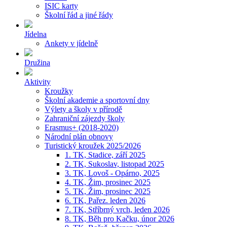
ISIC karty
Školní řád a jiné řády
Jídelna
Ankety v jídelně
Družina
Aktivity
Kroužky
Školní akademie a sportovní dny
Výlety a školy v přírodě
Zahraniční zájezdy školy
Erasmus+ (2018-2020)
Národní plán obnovy
Turistický kroužek 2025/2026
1. TK, Stadice, září 2025
2. TK, Sukoslav, listopad 2025
3. TK, Lovoš - Opárno, 2025
4. TK, Žim, prosinec 2025
5. TK, Žim, prosinec 2025
6. TK, Pařez. leden 2026
7. TK, Stříbrný vrch, leden 2026
8. TK, Běh pro Kačku, únor 2026