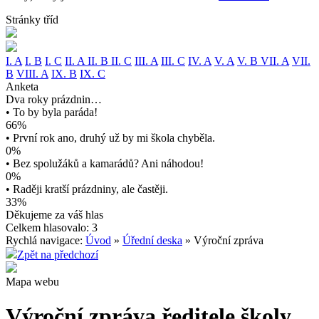
Stránky tříd
I. A
I. B
I. C
II. A
II. B
II. C
III. A
III. C
IV. A
V. A
V. B
VII. A
VII.
B
VIII. A
IX. B
IX. C
Anketa
Dva roky prázdnin…
• To by byla paráda!
66%
• První rok ano, druhý už by mi škola chyběla.
0%
• Bez spolužáků a kamarádů? Ani náhodou!
0%
• Raději kratší prázdniny, ale častěji.
33%
Děkujeme za váš hlas
Celkem hlasovalo: 3
Rychlá navigace:
Úvod
»
Úřední deska
» Výroční zpráva
Zpět na předchozí
Mapa webu
Výroční zpráva ředitele školy