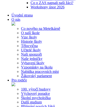
Co o ZAS napsali naši žáci?
Workshopy únor 2026
Úvodní strana
O nás
Co nového na Metelkárně
O naší škole
Vize školy
Historie školy
Tělocvična
Učitelé školy
Naši sponzoři
Naše jedničky
Vybavení školy
Vzpomínky na školu
Nabídka pracovních míst
Žákovský parlament
Pro rodiče
100. výročí budovy
Výchovný poradce
Školní psycholožka
Další studium
Přijímání nových žáků