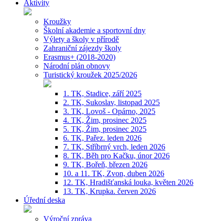
Aktivity
Kroužky
Školní akademie a sportovní dny
Výlety a školy v přírodě
Zahraniční zájezdy školy
Erasmus+ (2018-2020)
Národní plán obnovy
Turistický kroužek 2025/2026
1. TK, Stadice, září 2025
2. TK, Sukoslav, listopad 2025
3. TK, Lovoš - Opárno, 2025
4. TK, Žim, prosinec 2025
5. TK, Žim, prosinec 2025
6. TK, Pařez. leden 2026
7. TK, Stříbrný vrch, leden 2026
8. TK, Běh pro Kačku, únor 2026
9. TK, Bořeň, březen 2026
10. a 11. TK, Zvon, duben 2026
12. TK, Hradišťanská louka, květen 2026
13. TK, Krupka. červen 2026
Úřední deska
Výroční zpráva