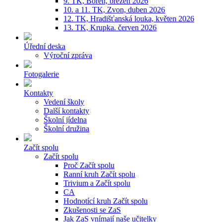
9. TK, Bořeň, březen 2026
10. a 11. TK, Zvon, duben 2026
12. TK, Hradišťanská louka, květen 2026
13. TK, Krupka. červen 2026
Úřední deska
Výroční zpráva
Fotogalerie
Kontakty
Vedení školy
Další kontakty
Školní jídelna
Školní družina
Začít spolu
Začít spolu
Proč Začít spolu
Ranní kruh Začít spolu
Trivium a Začít spolu
CA
Hodnotící kruh Začít spolu
Zkušenosti se ZaS
Jak ZaS vnímají naše učitelky