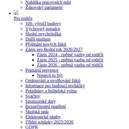
Nabídka pracovních míst
Žákovský parlament
Pro rodiče
100. výročí budovy
Výchovný poradce
Školní psycholožka
Další studium
Přijímání nových žáků
Zápis pro školní rok 2026/2027
Zápis 2024 - zpětné vazby od rodičů
Zápis 2025 - zpětná vazba od rodičů
Zápis 2026 - zpětná vazba od rodičů
Primární prevence
Nenech to být
Omlouvání a uvolňování žáků
Informace pro budoucí prvňáčky
Prázdniny a ředitelská volna
Svačiny
Sponzorské dary
Bezpečnostní opatření
Školská rada
Elektronické platby
Třídní schůzky 2025/2026
GDPR