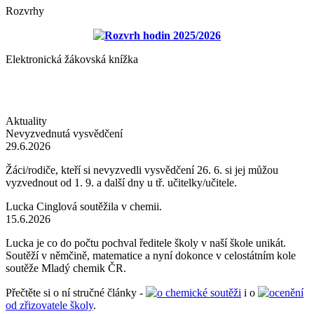
Rozvrhy
Rozvrh hodin 2025/2026
Elektronická žákovská knížka
Aktuality
Nevyzvednutá vysvědčení
29.6.2026
Žáci/rodiče, kteří si nevyzvedli vysvědčení 26. 6. si jej můžou
vyzvednout od 1. 9. a další dny u tř. učitelky/učitele.
Lucka Cinglová soutěžila v chemii.
15.6.2026
Lucka je co do počtu pochval ředitele školy v naší škole unikát.
Soutěží v němčině, matematice a nyní dokonce v celostátním kole
soutěže Mladý chemik ČR.
Přečtěte si o ní stručné články -
o chemické soutěži
i o
ocenění
od zřizovatele školy
.