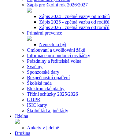
Zápis pro školní rok 2026/2027
Zápis 2024 - zpětné vazby od rodičů
Zápis 2025 - zpětná vazba od rodičů
Zápis 2026 - zpětná vazba od rodičů
Primární prevence
Nenech to být
Omlouvání a uvolňování žáků
Informace pro budoucí prvňáčky
Prázdniny a ředitelská volna
Svačiny
Sponzorské dary
Bezpečnostní opatření
Školská rada
Elektronické platby
Třídní schůzky 2025/2026
GDPR
ISIC karty
Školní řád a jiné řády
Jídelna
Ankety v jídelně
Družina