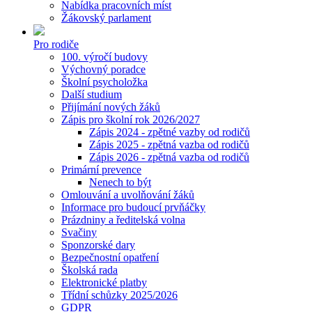
Nabídka pracovních míst
Žákovský parlament
Pro rodiče
100. výročí budovy
Výchovný poradce
Školní psycholožka
Další studium
Přijímání nových žáků
Zápis pro školní rok 2026/2027
Zápis 2024 - zpětné vazby od rodičů
Zápis 2025 - zpětná vazba od rodičů
Zápis 2026 - zpětná vazba od rodičů
Primární prevence
Nenech to být
Omlouvání a uvolňování žáků
Informace pro budoucí prvňáčky
Prázdniny a ředitelská volna
Svačiny
Sponzorské dary
Bezpečnostní opatření
Školská rada
Elektronické platby
Třídní schůzky 2025/2026
GDPR