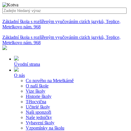
Základní škola s rozšířeným vyučováním cizích jazyků, Teplice,
Metelkovo nám. 968
Základní škola s rozšířeným vyučováním cizích jazyků, Teplice,
Metelkovo nám. 968
Úvodní strana
O nás
Co nového na Metelkárně
O naší škole
Vize školy
Historie školy
Tělocvična
Učitelé školy
Naši sponzoři
Naše jedničky
Vybavení školy
Vzpomínky na školu