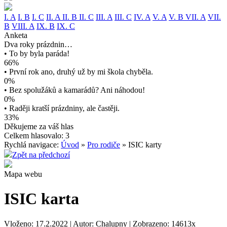
I. A
I. B
I. C
II. A
II. B
II. C
III. A
III. C
IV. A
V. A
V. B
VII. A
VII.
B
VIII. A
IX. B
IX. C
Anketa
Dva roky prázdnin…
• To by byla paráda!
66%
• První rok ano, druhý už by mi škola chyběla.
0%
• Bez spolužáků a kamarádů? Ani náhodou!
0%
• Raději kratší prázdniny, ale častěji.
33%
Děkujeme za váš hlas
Celkem hlasovalo: 3
Rychlá navigace:
Úvod
»
Pro rodiče
» ISIC karty
Zpět na předchozí
Mapa webu
ISIC karta
Vloženo: 17.2.2022 | Autor: Chalupny | Zobrazeno: 14613x