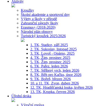
Aktivity
Kroužky
Školní akademie a sportovní dny
Výlety a školy v přírodě
Zahraniční zájezdy školy
Erasmus+ (2018-2020)
Národní plán obnovy
Turistický kroužek 2025/2026
1. TK, Stadice, září 2025
2. TK, Sukoslav, listopad 2025
3. TK, Lovoš - Opárno, 2025
4. TK, Žim, prosinec 2025
5. TK, Žim, prosinec 2025
6. TK, Pařez. leden 2026
7. TK, Stříbrný vrch, leden 2026
8. TK, Běh pro Kačku, únor 2026
9. TK, Bořeň, březen 2026
10. a 11. TK, Zvon, duben 2026
12. TK, Hradišťanská louka, květen 2026
13. TK, Krupka. červen 2026
Úřední deska
Výroční zpráva