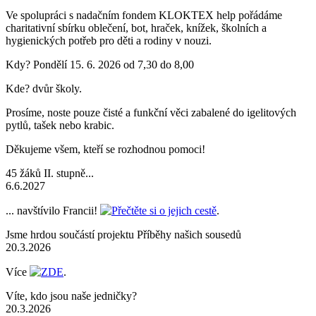
Ve spolupráci s nadačním fondem KLOKTEX help pořádáme
charitativní sbírku oblečení, bot, hraček, knížek, školních a
hygienických potřeb pro děti a rodiny v nouzi.
Kdy? Pondělí 15. 6. 2026 od 7,30 do 8,00
Kde? dvůr školy.
Prosíme, noste pouze čisté a funkční věci zabalené do igelitových
pytlů, tašek nebo krabic.
Děkujeme všem, kteří se rozhodnou pomoci!
45 žáků II. stupně...
6.6.2027
... navštívilo Francii!
Přečtěte si o jejich cestě
.
Jsme hrdou součástí projektu Příběhy našich sousedů
20.3.2026
Více
ZDE
.
Víte, kdo jsou naše jedničky?
20.3.2026