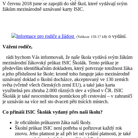
V červnu 2018 jsme se zapojili do sítě škol, které vydávají svým
žákům mezinárodně uznávané karty ISIC.
Informace pro rodiče a žádost
o vydání.
(Velikost: 159.17 kB)
Vážení rodiče,
rádi bychom Vás informovali, že naše škola vydává svým žákům
mezinárodní žákovský průkaz ISIC Školák. Tento průkaz je
především identifikačním dokladem, který potvrzuje totožnost žáka
a jeho příslušnost ke škole; kromě toho funguje jako mezinárodně
uznávaný doklad o školní docházce, akceptovaný ve 130 zemích
světa (včetně všech členských zemí EU), a také jako karta
využitelná pro zhruba 2.000 různých slev a výhod v ČR. ISIC
Školák je také neocenitelnou pomůckou při cestování – v zahraničí
je uznáván na více než sto dvaceti pěti tisících místech.
Co přináší ISIC Školák vydaný přes naši školu?
Je oficiálním průkazem žáka naší školy.
Školní průkaz ISIC není potřeba si pořizovat každý rok
znovu. Jeho platnost je až pět let od vydání platnosti, je také