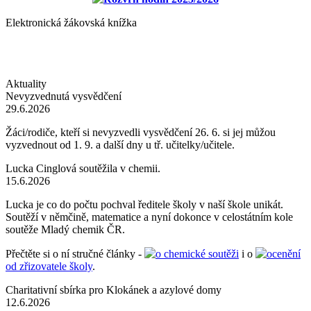
Elektronická žákovská knížka
Aktuality
Nevyzvednutá vysvědčení
29.6.2026
Žáci/rodiče, kteří si nevyzvedli vysvědčení 26. 6. si jej můžou
vyzvednout od 1. 9. a další dny u tř. učitelky/učitele.
Lucka Cinglová soutěžila v chemii.
15.6.2026
Lucka je co do počtu pochval ředitele školy v naší škole unikát.
Soutěží v němčině, matematice a nyní dokonce v celostátním kole
soutěže Mladý chemik ČR.
Přečtěte si o ní stručné články -
o chemické soutěži
i o
ocenění
od zřizovatele školy
.
Charitativní sbírka pro Klokánek a azylové domy
12.6.2026