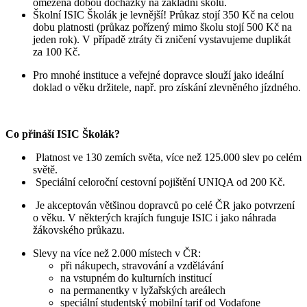
omezena dobou docházky na základní školu.
Školní ISIC Školák je levnější! Průkaz stojí 350 Kč na celou
dobu platnosti (průkaz pořízený mimo školu stojí 500 Kč na
jeden rok). V případě ztráty či zničení vystavujeme duplikát
za 100 Kč.
Pro mnohé instituce a veřejné dopravce slouží jako ideální
doklad o věku držitele, např. pro získání zlevněného jízdného.
Co přináší ISIC Školák?
Platnost ve 130 zemích světa, více než 125.000 slev po celém
světě.
Speciální celoroční cestovní pojištění UNIQA od 200 Kč.
Je akceptován většinou dopravců po celé ČR jako potvrzení
o věku. V některých krajích funguje ISIC i jako náhrada
žákovského průkazu.
Slevy na více než 2.000 místech v ČR:
při nákupech, stravování a vzdělávání
na vstupném do kulturních institucí
na permanentky v lyžařských areálech
speciální studentský mobilní tarif od Vodafone