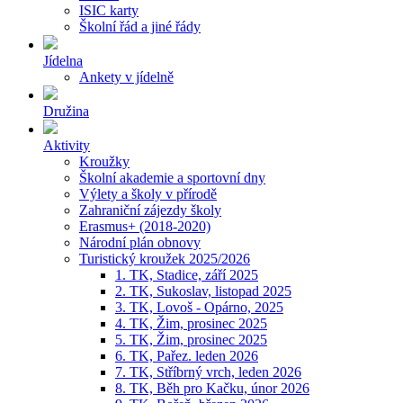
ISIC karty
Školní řád a jiné řády
Jídelna
Ankety v jídelně
Družina
Aktivity
Kroužky
Školní akademie a sportovní dny
Výlety a školy v přírodě
Zahraniční zájezdy školy
Erasmus+ (2018-2020)
Národní plán obnovy
Turistický kroužek 2025/2026
1. TK, Stadice, září 2025
2. TK, Sukoslav, listopad 2025
3. TK, Lovoš - Opárno, 2025
4. TK, Žim, prosinec 2025
5. TK, Žim, prosinec 2025
6. TK, Pařez. leden 2026
7. TK, Stříbrný vrch, leden 2026
8. TK, Běh pro Kačku, únor 2026