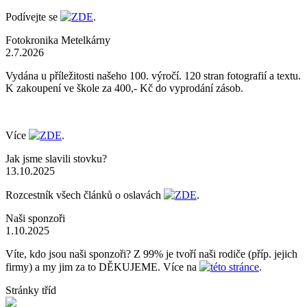
Podívejte se
ZDE
.
Fotokronika Metelkárny
2.7.2026
Vydána u příležitosti našeho 100. výročí. 120 stran fotografií a textu.
K zakoupení ve škole za 400,- Kč do vyprodání zásob.
Více
ZDE
.
Jak jsme slavili stovku?
13.10.2025
Rozcestník všech článků o oslavách
ZDE
.
Naši sponzoři
1.10.2025
Víte, kdo jsou naši sponzoři? Z 99% je tvoří naši rodiče (příp. jejich
firmy) a my jim za to DĚKUJEME. Více na
této stránce
.
Stránky tříd