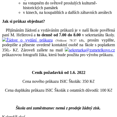
na vstupném do světově proslulých kulturně-
historických památek
v kinech, na koupalištích a dalších zábavních areálech
Jak si průkaz objednat?
Přijímáním žádostí a vydáváním průkazů je v naší škole pověřená
paní M. Hellerová a
to denně od 7.00 do 8.00
v sekretariátu školy.
Žádost o vydání průkazu
, prosím vyplňte,
(Velikost: 78.37 kB)
podepište a přineste uvedené kontaktní osobě na škole s poplatkem
350,- Kč. Zároveň zašlete na mail
sekretarka@zsmetelkovo.cz
průkazovou fotografii žáka, která bude použita pro výrobu průkazu.
Ceník požadavků od 1.6. 2022
Cena nového průkazu ISIC Školák: 350 Kč
Cena duplikátu průkazu ISIC Školák z ostatních důvodů: 100 Kč
Škola ani zaměstnanec nemá z prodeje žádný zisk.
Kalendář akcí