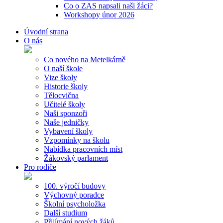
Co o ZAS napsali naši žáci?
Workshopy únor 2026
Úvodní strana
O nás
Co nového na Metelkárně
O naší škole
Vize školy
Historie školy
Tělocvična
Učitelé školy
Naši sponzoři
Naše jedničky
Vybavení školy
Vzpomínky na školu
Nabídka pracovních míst
Žákovský parlament
Pro rodiče
100. výročí budovy
Výchovný poradce
Školní psycholožka
Další studium
Přijímání nových žáků