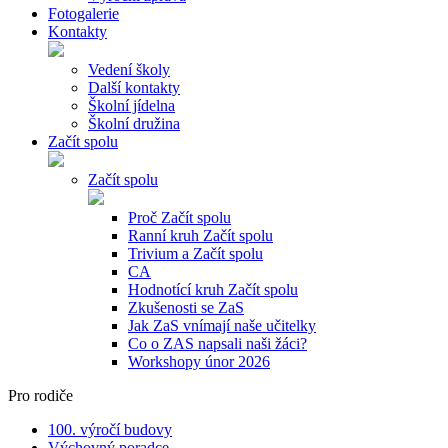
Fotogalerie
Kontakty
Vedení školy
Další kontakty
Školní jídelna
Školní družina
Začít spolu
Začít spolu
Proč Začít spolu
Ranní kruh Začít spolu
Trivium a Začít spolu
CA
Hodnotící kruh Začít spolu
Zkušenosti se ZaS
Jak ZaS vnímají naše učitelky
Co o ZAS napsali naši žáci?
Workshopy únor 2026
Pro rodiče
100. výročí budovy
Výchovný poradce