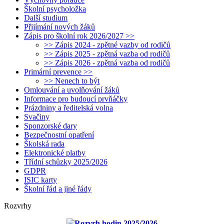
Školní psycholožka
Další studium
Přijímání nových žáků
Zápis pro školní rok 2026/2027 >>
>> Zápis 2024 - zpětné vazby od rodičů
>> Zápis 2025 - zpětná vazba od rodičů
>> Zápis 2026 - zpětná vazba od rodičů
Primární prevence >>
>> Nenech to být
Omlouvání a uvolňování žáků
Informace pro budoucí prvňáčky
Prázdniny a ředitelská volna
Svačiny
Sponzorské dary
Bezpečnostní opatření
Školská rada
Elektronické platby
Třídní schůzky 2025/2026
GDPR
ISIC karty
Školní řád a jiné řády
Rozvrhy
Rozvrh hodin 2025/2026