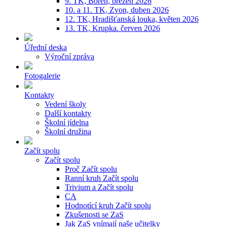
9. TK, Bořeň, březen 2026
10. a 11. TK, Zvon, duben 2026
12. TK, Hradišťanská louka, květen 2026
13. TK, Krupka. červen 2026
Úřední deska
Výroční zpráva
Fotogalerie
Kontakty
Vedení školy
Další kontakty
Školní jídelna
Školní družina
Začít spolu
Začít spolu
Proč Začít spolu
Ranní kruh Začít spolu
Trivium a Začít spolu
CA
Hodnotící kruh Začít spolu
Zkušenosti se ZaS
Jak ZaS vnímají naše učitelky