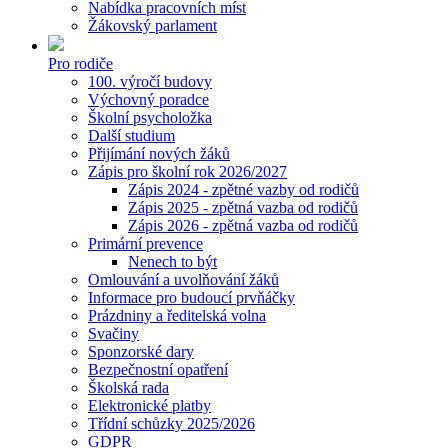
Nabídka pracovních míst
Žákovský parlament
Pro rodiče
100. výročí budovy
Výchovný poradce
Školní psycholožka
Další studium
Přijímání nových žáků
Zápis pro školní rok 2026/2027
Zápis 2024 - zpětné vazby od rodičů
Zápis 2025 - zpětná vazba od rodičů
Zápis 2026 - zpětná vazba od rodičů
Primární prevence
Nenech to být
Omlouvání a uvolňování žáků
Informace pro budoucí prvňáčky
Prázdniny a ředitelská volna
Svačiny
Sponzorské dary
Bezpečnostní opatření
Školská rada
Elektronické platby
Třídní schůzky 2025/2026
GDPR