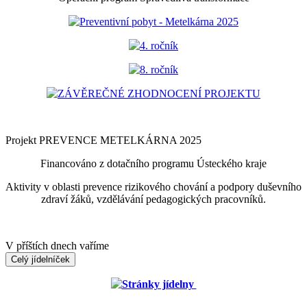
Preventivní pobyt - Metelkárna 2025
4. ročník
8. ročník
ZÁVĚREČNÉ ZHODNOCENÍ PROJEKTU
Projekt PREVENCE METELKÁRNA 2025
Financováno z dotačního programu Ústeckého kraje
Aktivity v oblasti prevence rizikového chování a podpory duševního
zdraví žáků, vzdělávání pedagogických pracovníků.
V příštích dnech vaříme
Celý jídelníček
Stránky jídelny