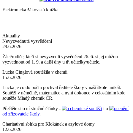
Elektronická žákovská knížka
Aktuality
Nevyzvednutá vysvědčení
29.6.2026
Žáci/rodiče, kteří si nevyzvedli vysvědčení 26. 6. si jej můžou
vyzvednout od 1. 9. a další dny u tř. učitelky/učitele.
Lucka Cinglová soutěžila v chemii.
15.6.2026
Lucka je co do počtu pochval ředitele školy v naší škole unikát.
Soutěží v němčině, matematice a nyní dokonce v celostátním kole
soutěže Mladý chemik ČR.
Přečtěte si o ní stručné články -
o chemické soutěži
i o
ocenění
od zřizovatele školy
.
Charitativní sbírka pro Klokánek a azylové domy
12.6.2026