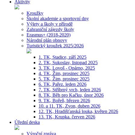
Aktivity
Kroužky
Školní akademie a sportovní dny
Výlety a školy v přírodě
Zahraniční zájezdy školy
Erasmus+ (2018-2020)
Národní plán obnovy
Turistický kroužek 2025/2026
1. TK, Stadice, září 2025
2. TK, Sukoslav, listopad 2025
3. TK, Lovoš - Opárno, 2025
4. TK, Žim, prosinec 2025
5. TK, Žim, prosinec 2025
6. TK, Pařez. leden 2026
7. TK, Stříbrný vrch, leden 2026
8. TK, Běh pro Kačku, únor 2026
9. TK, Bořeň, březen 2026
10. a 11. TK, Zvon, duben 2026
12. TK, Hradišťanská louka, květen 2026
13. TK, Krupka. červen 2026
Úřední deska
Výroční zpráva