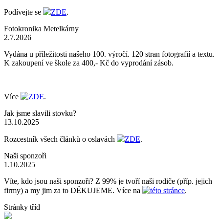
Podívejte se
ZDE
.
Fotokronika Metelkárny
2.7.2026
Vydána u příležitosti našeho 100. výročí. 120 stran fotografií a textu.
K zakoupení ve škole za 400,- Kč do vyprodání zásob.
Více
ZDE
.
Jak jsme slavili stovku?
13.10.2025
Rozcestník všech článků o oslavách
ZDE
.
Naši sponzoři
1.10.2025
Víte, kdo jsou naši sponzoři? Z 99% je tvoří naši rodiče (příp. jejich
firmy) a my jim za to DĚKUJEME. Více na
této stránce
.
Stránky tříd