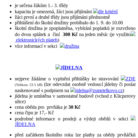
je určena žákům 1.- 3. třídy
kapacita je omezená, žáci jsou přijímáni
dle kritérií
žáci první a druhé třídy jsou přijímáni přednostně
přihlášení do školní družiny probíhalo do 1. 9. do 10.00
školní družina je zpoplatněna, vybírání poplatků je rozvrženo
do dvou splátek a činí
300 Kč
na jeden měsíc (je využito
elektronických plateb
)
více informací v sekci
družina
JÍDELNA
nejprve žádáme o vyplnění přihlášky ke stravování
ZDE
(lze odevzdat osobně vedoucí jídelny či poslat
(Velikost: 23.5 kB)
naskenované s podpisem na
jidelna@zsmetelkovo.cz
)
jídelna je umístěna v samostatné budově (vchod z Klicperovy
ulice)
cena oběda pro prvňáka je
30 Kč
cena čipu je 17,- Kč
podrobné informace o prodeji a výdeji obědů v sekci
JÍDELNA
před začátkem školního roku lze platby za obědy prvňáčků