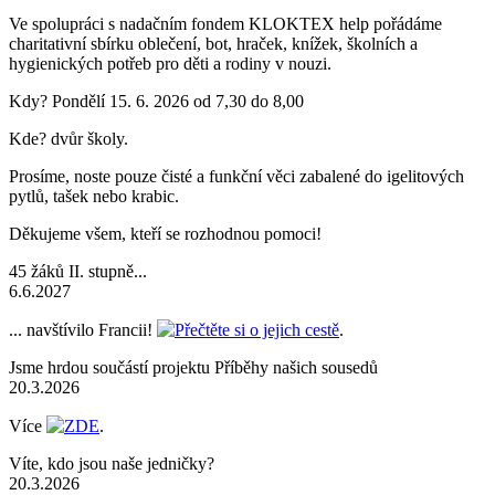
Ve spolupráci s nadačním fondem KLOKTEX help pořádáme
charitativní sbírku oblečení, bot, hraček, knížek, školních a
hygienických potřeb pro děti a rodiny v nouzi.
Kdy? Pondělí 15. 6. 2026 od 7,30 do 8,00
Kde? dvůr školy.
Prosíme, noste pouze čisté a funkční věci zabalené do igelitových
pytlů, tašek nebo krabic.
Děkujeme všem, kteří se rozhodnou pomoci!
45 žáků II. stupně...
6.6.2027
... navštívilo Francii!
Přečtěte si o jejich cestě
.
Jsme hrdou součástí projektu Příběhy našich sousedů
20.3.2026
Více
ZDE
.
Víte, kdo jsou naše jedničky?
20.3.2026