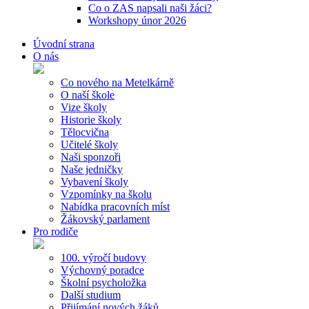
Co o ZAS napsali naši žáci?
Workshopy únor 2026
Úvodní strana
O nás
Co nového na Metelkárně
O naší škole
Vize školy
Historie školy
Tělocvična
Učitelé školy
Naši sponzoři
Naše jedničky
Vybavení školy
Vzpomínky na školu
Nabídka pracovních míst
Žákovský parlament
Pro rodiče
100. výročí budovy
Výchovný poradce
Školní psycholožka
Další studium
Přijímání nových žáků