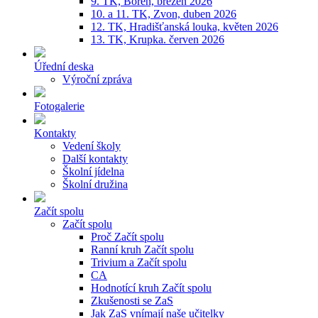
9. TK, Bořeň, březen 2026
10. a 11. TK, Zvon, duben 2026
12. TK, Hradišťanská louka, květen 2026
13. TK, Krupka. červen 2026
Úřední deska
Výroční zpráva
Fotogalerie
Kontakty
Vedení školy
Další kontakty
Školní jídelna
Školní družina
Začít spolu
Začít spolu
Proč Začít spolu
Ranní kruh Začít spolu
Trivium a Začít spolu
CA
Hodnotící kruh Začít spolu
Zkušenosti se ZaS
Jak ZaS vnímají naše učitelky