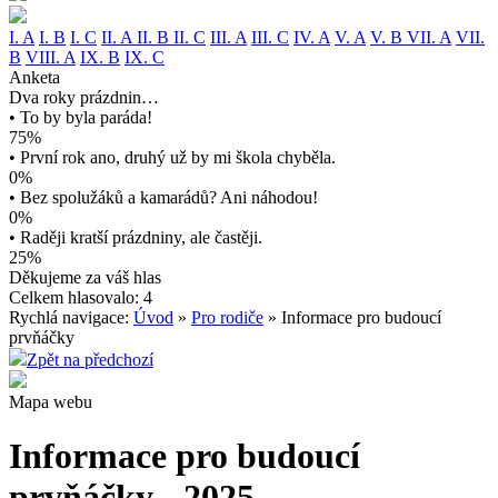
I. A
I. B
I. C
II. A
II. B
II. C
III. A
III. C
IV. A
V. A
V. B
VII. A
VII.
B
VIII. A
IX. B
IX. C
Anketa
Dva roky prázdnin…
• To by byla paráda!
75%
• První rok ano, druhý už by mi škola chyběla.
0%
• Bez spolužáků a kamarádů? Ani náhodou!
0%
• Raději kratší prázdniny, ale častěji.
25%
Děkujeme za váš hlas
Celkem hlasovalo: 4
Rychlá navigace:
Úvod
»
Pro rodiče
» Informace pro budoucí
prvňáčky
Zpět na předchozí
Mapa webu
Informace pro budoucí
prvňáčky - 2025