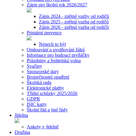
Zápis pro školní rok 2026/2027
Zápis 2024 - zpětné vazby od rodičů
Zápis 2025 - zpětná vazba od rodičů
Zápis 2026 - zpětná vazba od rodičů
Primární prevence
Nenech to být
Omlouvání a uvolňování žáků
Informace pro budoucí prvňáčky
Prázdniny a ředitelská volna
Svačiny
Sponzorské dary
Bezpečnostní opatření
Školská rada
Elektronické platby
Třídní schůzky 2025/2026
GDPR
ISIC karty
Školní řád a jiné řády
Jídelna
Ankety v jídelně
Družina