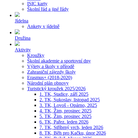
ISIC karty
Školní řád a jiné řády
Jídelna
Ankety v jídelně
Družina
Aktivity
Kroužky
Školní akademie a sportovní dny
Výlety a školy v přírodě
Zahraniční zájezdy školy
Erasmus+ (2018-2020)
Národní plán obnovy
Turistický kroužek 2025/2026
1. TK, Stadice, září 2025
2. TK, Sukoslav, listopad 2025
3. TK, Lovoš - Opárno, 2025
4. TK, Žim, prosinec 2025
5. TK, Žim, prosinec 2025
6. TK, Pařez. leden 2026
7. TK, Stříbrný vrch, leden 2026
8. TK, Běh pro Kačku, únor 2026