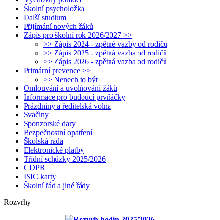
Školní psycholožka
Další studium
Přijímání nových žáků
Zápis pro školní rok 2026/2027 >>
>> Zápis 2024 - zpětné vazby od rodičů
>> Zápis 2025 - zpětná vazba od rodičů
>> Zápis 2026 - zpětná vazba od rodičů
Primární prevence >>
>> Nenech to být
Omlouvání a uvolňování žáků
Informace pro budoucí prvňáčky
Prázdniny a ředitelská volna
Svačiny
Sponzorské dary
Bezpečnostní opatření
Školská rada
Elektronické platby
Třídní schůzky 2025/2026
GDPR
ISIC karty
Školní řád a jiné řády
Rozvrhy
Rozvrh hodin 2025/2026