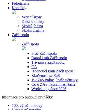
Fotogalerie
Kontakty
Vedení školy
Další kontakty
Školní jídelna
Školní družina
Začít spolu
Začít spolu
Proč Začít spolu
Ranní kruh Začít spolu
Trivium a Začít spolu
CA
Hodnotící kruh Začít spolu
Zkušenosti se ZaS
Jak ZaS vnímají naše učitelky
Co o ZAS napsali naši žáci?
Workshopy únor 2026
Informace pro budoucí prvňáčky
100. výročí budovy
Výchovný poradce