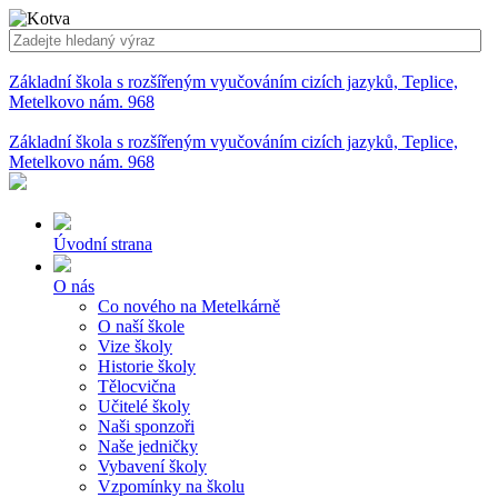
Základní škola s rozšířeným vyučováním cizích jazyků, Teplice,
Metelkovo nám. 968
Základní škola s rozšířeným vyučováním cizích jazyků, Teplice,
Metelkovo nám. 968
Úvodní strana
O nás
Co nového na Metelkárně
O naší škole
Vize školy
Historie školy
Tělocvična
Učitelé školy
Naši sponzoři
Naše jedničky
Vybavení školy
Vzpomínky na školu