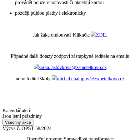
provádět pouze v hotovosti či platební kartou
později půjdou platby i elektronicky
Jak žáka omlouvat? Klikněte
ZDE
.
Případné další dotazy zodpoví zástupkyně ředitele na emailu
sarka.lastovkova@zsmetelkovo.cz
nebo ředitel školy
michal.chalupny@zsmetelkovo.cz
Kalendář akcí
Jsou letní prázdniny
Všechny akce
Výzva č. OPST 58/2024
Operační program Spravedlivá transformace