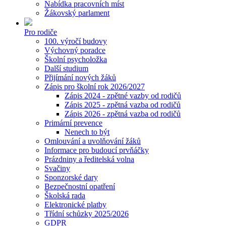
Nabídka pracovních míst
Žákovský parlament
Pro rodiče
100. výročí budovy
Výchovný poradce
Školní psycholožka
Další studium
Přijímání nových žáků
Zápis pro školní rok 2026/2027
Zápis 2024 - zpětné vazby od rodičů
Zápis 2025 - zpětná vazba od rodičů
Zápis 2026 - zpětná vazba od rodičů
Primární prevence
Nenech to být
Omlouvání a uvolňování žáků
Informace pro budoucí prvňáčky
Prázdniny a ředitelská volna
Svačiny
Sponzorské dary
Bezpečnostní opatření
Školská rada
Elektronické platby
Třídní schůzky 2025/2026
GDPR