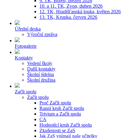
9. TK, Bořeň, březen 2026
10. a 11. TK, Zvon, duben 2026
12. TK, Hradišťanská louka, květen 2026
13. TK, Krupka. červen 2026
Úřední deska
Výroční zpráva
Fotogalerie
Kontakty
Vedení školy
Další kontakty
Školní jídelna
Školní družina
Začít spolu
Začít spolu
Proč Začít spolu
Ranní kruh Začít spolu
Trivium a Začít spolu
CA
Hodnotící kruh Začít spolu
Zkušenosti se ZaS
Jak ZaS vnímají naše učitelky