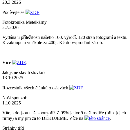
20.3.2026
Podívejte se
ZDE
.
Fotokronika Metelkárny
2.7.2026
Vydána u příležitosti našeho 100. výročí. 120 stran fotografií a textu.
K zakoupení ve škole za 400,- Kč do vyprodání zásob.
Více
ZDE
.
Jak jsme slavili stovku?
13.10.2025
Rozcestník všech článků o oslavách
ZDE
.
Naši sponzoři
1.10.2025
Víte, kdo jsou naši sponzoři? Z 99% je tvoří naši rodiče (příp. jejich
firmy) a my jim za to DĚKUJEME. Více na
této stránce
.
Stránky tříd