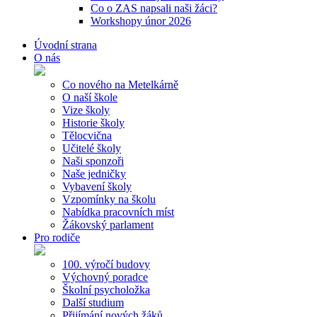
Co o ZAS napsali naši žáci?
Workshopy únor 2026
Úvodní strana
O nás
Co nového na Metelkárně
O naší škole
Vize školy
Historie školy
Tělocvična
Učitelé školy
Naši sponzoři
Naše jedničky
Vybavení školy
Vzpomínky na školu
Nabídka pracovních míst
Žákovský parlament
Pro rodiče
100. výročí budovy
Výchovný poradce
Školní psycholožka
Další studium
Přijímání nových žáků