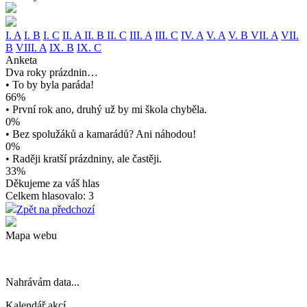
I. A
I. B
I. C
II. A
II. B
II. C
III. A
III. C
IV. A
V. A
V. B
VII. A
VII.
B
VIII. A
IX. B
IX. C
Anketa
Dva roky prázdnin…
• To by byla paráda!
66%
• První rok ano, druhý už by mi škola chyběla.
0%
• Bez spolužáků a kamarádů? Ani náhodou!
0%
• Raději kratší prázdniny, ale častěji.
33%
Děkujeme za váš hlas
Celkem hlasovalo: 3
Zpět na předchozí
Mapa webu
Nahrávám data...
Kalendář akcí