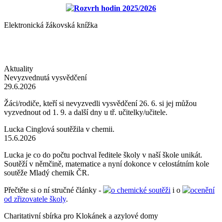
Rozvrh hodin 2025/2026
Elektronická žákovská knížka
Aktuality
Nevyzvednutá vysvědčení
29.6.2026
Žáci/rodiče, kteří si nevyzvedli vysvědčení 26. 6. si jej můžou
vyzvednout od 1. 9. a další dny u tř. učitelky/učitele.
Lucka Cinglová soutěžila v chemii.
15.6.2026
Lucka je co do počtu pochval ředitele školy v naší škole unikát.
Soutěží v němčině, matematice a nyní dokonce v celostátním kole
soutěže Mladý chemik ČR.
Přečtěte si o ní stručné články -
o chemické soutěži
i o
ocenění
od zřizovatele školy
.
Charitativní sbírka pro Klokánek a azylové domy