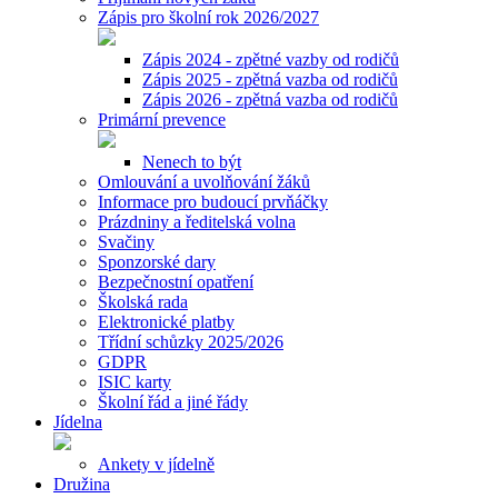
Zápis pro školní rok 2026/2027
Zápis 2024 - zpětné vazby od rodičů
Zápis 2025 - zpětná vazba od rodičů
Zápis 2026 - zpětná vazba od rodičů
Primární prevence
Nenech to být
Omlouvání a uvolňování žáků
Informace pro budoucí prvňáčky
Prázdniny a ředitelská volna
Svačiny
Sponzorské dary
Bezpečnostní opatření
Školská rada
Elektronické platby
Třídní schůzky 2025/2026
GDPR
ISIC karty
Školní řád a jiné řády
Jídelna
Ankety v jídelně
Družina