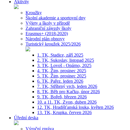
Aktivity
Kroužky
Školní akademie a sportovní dny
Výlety a školy v přírodě
Zahraniční zájezdy školy
Erasmus+ (2018-2020)
Národní plán obnovy
Turistický kroužek 2025/2026
1. TK, Stadice, září 2025
2. TK, Sukoslav, listopad 2025
3. TK, Lovoš - Opárno, 2025
4. TK, Žim, prosinec 2025
5. TK, Žim, prosinec 2025
6. TK, Pařez. leden 2026
7. TK, Stříbrný vrch, leden 2026
8. TK, Běh pro Kačku, únor 2026
9. TK, Bořeň, březen 2026
10. a 11. TK, Zvon, duben 2026
12. TK, Hradišťanská louka, květen 2026
13. TK, Krupka. červen 2026
Úřední deska
Výroční zpráva