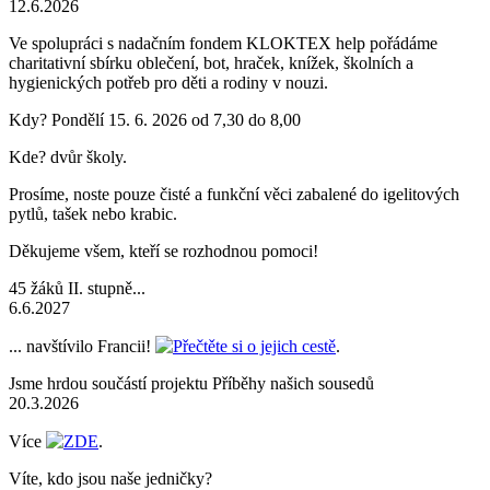
12.6.2026
Ve spolupráci s nadačním fondem KLOKTEX help pořádáme
charitativní sbírku oblečení, bot, hraček, knížek, školních a
hygienických potřeb pro děti a rodiny v nouzi.
Kdy? Pondělí 15. 6. 2026 od 7,30 do 8,00
Kde? dvůr školy.
Prosíme, noste pouze čisté a funkční věci zabalené do igelitových
pytlů, tašek nebo krabic.
Děkujeme všem, kteří se rozhodnou pomoci!
45 žáků II. stupně...
6.6.2027
... navštívilo Francii!
Přečtěte si o jejich cestě
.
Jsme hrdou součástí projektu Příběhy našich sousedů
20.3.2026
Více
ZDE
.
Víte, kdo jsou naše jedničky?