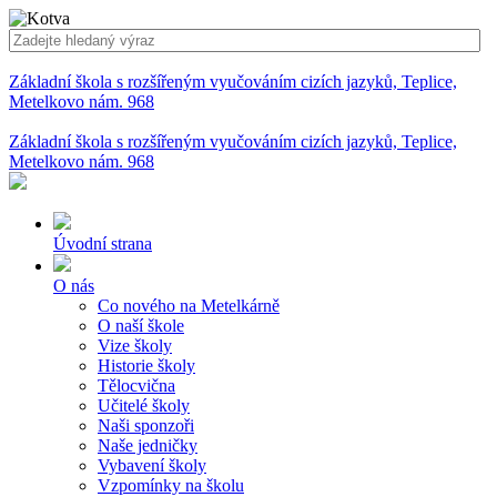
Základní škola s rozšířeným vyučováním cizích jazyků, Teplice,
Metelkovo nám. 968
Základní škola s rozšířeným vyučováním cizích jazyků, Teplice,
Metelkovo nám. 968
Úvodní strana
O nás
Co nového na Metelkárně
O naší škole
Vize školy
Historie školy
Tělocvična
Učitelé školy
Naši sponzoři
Naše jedničky
Vybavení školy
Vzpomínky na školu