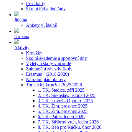
ISIC karty
Školní řád a jiné řády
Jídelna
Ankety v jídelně
Družina
Aktivity
Kroužky
Školní akademie a sportovní dny
Výlety a školy v přírodě
Zahraniční zájezdy školy
Erasmus+ (2018-2020)
Národní plán obnovy
Turistický kroužek 2025/2026
1. TK, Stadice, září 2025
2. TK, Sukoslav, listopad 2025
3. TK, Lovoš - Opárno, 2025
4. TK, Žim, prosinec 2025
5. TK, Žim, prosinec 2025
6. TK, Pařez. leden 2026
7. TK, Stříbrný vrch, leden 2026
8. TK, Běh pro Kačku, únor 2026