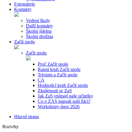
Fotogalerie
Kontakty
Vedení školy
Další kontakty
Školní jídelna
Školní družina
Začít spolu
Začít spolu
Proč Začít spolu
Ranní kruh Začít spolu
Trivium a Začít spolu
CA
Hodnotící kruh Začít spolu
Zkušenosti se ZaS
Jak ZaS vnímají naše učitelky
Co o ZAS napsali naši žáci?
Workshopy únor 2026
Hlavní strana
Rozvrhy