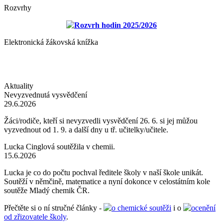
Rozvrhy
Rozvrh hodin 2025/2026
Elektronická žákovská knížka
Aktuality
Nevyzvednutá vysvědčení
29.6.2026
Žáci/rodiče, kteří si nevyzvedli vysvědčení 26. 6. si jej můžou
vyzvednout od 1. 9. a další dny u tř. učitelky/učitele.
Lucka Cinglová soutěžila v chemii.
15.6.2026
Lucka je co do počtu pochval ředitele školy v naší škole unikát.
Soutěží v němčině, matematice a nyní dokonce v celostátním kole
soutěže Mladý chemik ČR.
Přečtěte si o ní stručné články -
o chemické soutěži
i o
ocenění
od zřizovatele školy
.