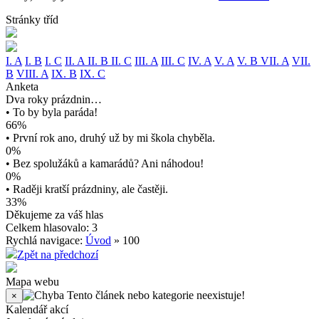
Stránky tříd
I. A
I. B
I. C
II. A
II. B
II. C
III. A
III. C
IV. A
V. A
V. B
VII. A
VII.
B
VIII. A
IX. B
IX. C
Anketa
Dva roky prázdnin…
• To by byla paráda!
66%
• První rok ano, druhý už by mi škola chyběla.
0%
• Bez spolužáků a kamarádů? Ani náhodou!
0%
• Raději kratší prázdniny, ale častěji.
33%
Děkujeme za váš hlas
Celkem hlasovalo: 3
Rychlá navigace:
Úvod
» 100
Zpět na předchozí
Mapa webu
Tento článek nebo kategorie neexistuje!
×
Kalendář akcí