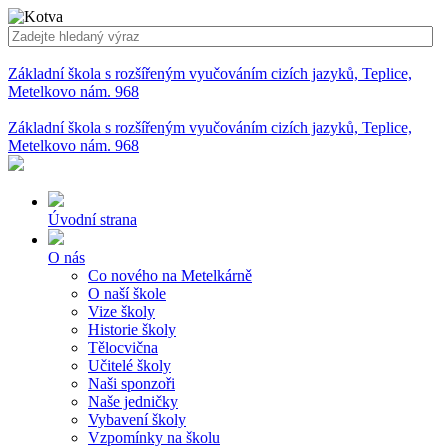
Základní škola s rozšířeným vyučováním cizích jazyků, Teplice,
Metelkovo nám. 968
Základní škola s rozšířeným vyučováním cizích jazyků, Teplice,
Metelkovo nám. 968
Úvodní strana
O nás
Co nového na Metelkárně
O naší škole
Vize školy
Historie školy
Tělocvična
Učitelé školy
Naši sponzoři
Naše jedničky
Vybavení školy
Vzpomínky na školu