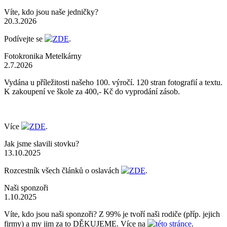
Víte, kdo jsou naše jedničky?
20.3.2026
Podívejte se
ZDE
.
Fotokronika Metelkárny
2.7.2026
Vydána u příležitosti našeho 100. výročí. 120 stran fotografií a textu.
K zakoupení ve škole za 400,- Kč do vyprodání zásob.
Více
ZDE
.
Jak jsme slavili stovku?
13.10.2025
Rozcestník všech článků o oslavách
ZDE
.
Naši sponzoři
1.10.2025
Víte, kdo jsou naši sponzoři? Z 99% je tvoří naši rodiče (příp. jejich
firmy) a my jim za to DĚKUJEME. Více na
této stránce
.