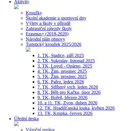
Aktivity
Kroužky
Školní akademie a sportovní dny
Výlety a školy v přírodě
Zahraniční zájezdy školy
Erasmus+ (2018-2020)
Národní plán obnovy
Turistický kroužek 2025/2026
1. TK, Stadice, září 2025
2. TK, Sukoslav, listopad 2025
3. TK, Lovoš - Opárno, 2025
4. TK, Žim, prosinec 2025
5. TK, Žim, prosinec 2025
6. TK, Pařez. leden 2026
7. TK, Stříbrný vrch, leden 2026
8. TK, Běh pro Kačku, únor 2026
9. TK, Bořeň, březen 2026
10. a 11. TK, Zvon, duben 2026
12. TK, Hradišťanská louka, květen 2026
13. TK, Krupka. červen 2026
Úřední deska
Výroční zpráva