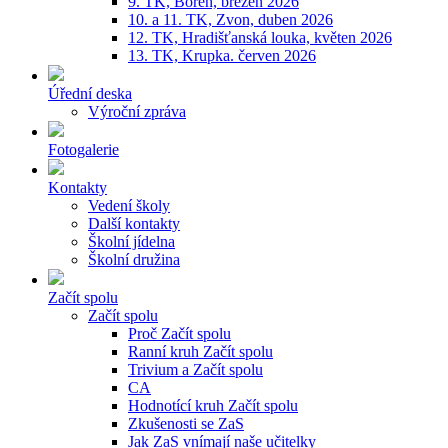
9. TK, Bořeň, březen 2026
10. a 11. TK, Zvon, duben 2026
12. TK, Hradišťanská louka, květen 2026
13. TK, Krupka. červen 2026
Úřední deska
Výroční zpráva
Fotogalerie
Kontakty
Vedení školy
Další kontakty
Školní jídelna
Školní družina
Začít spolu
Začít spolu
Proč Začít spolu
Ranní kruh Začít spolu
Trivium a Začít spolu
CA
Hodnotící kruh Začít spolu
Zkušenosti se ZaS
Jak ZaS vnímají naše učitelky