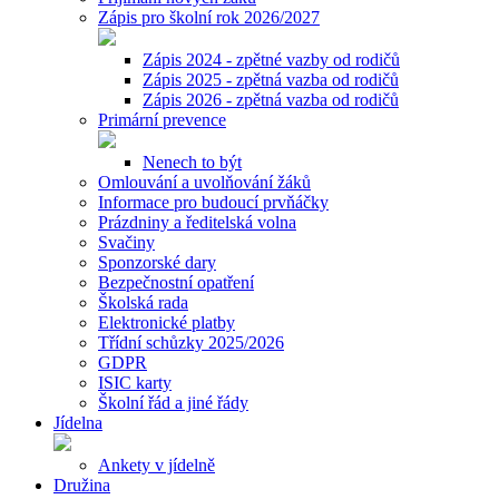
Zápis pro školní rok 2026/2027
Zápis 2024 - zpětné vazby od rodičů
Zápis 2025 - zpětná vazba od rodičů
Zápis 2026 - zpětná vazba od rodičů
Primární prevence
Nenech to být
Omlouvání a uvolňování žáků
Informace pro budoucí prvňáčky
Prázdniny a ředitelská volna
Svačiny
Sponzorské dary
Bezpečnostní opatření
Školská rada
Elektronické platby
Třídní schůzky 2025/2026
GDPR
ISIC karty
Školní řád a jiné řády
Jídelna
Ankety v jídelně
Družina