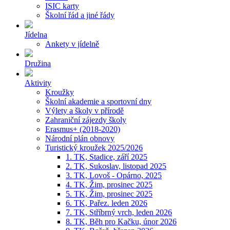
ISIC karty
Školní řád a jiné řády
Jídelna
Ankety v jídelně
Družina
Aktivity
Kroužky
Školní akademie a sportovní dny
Výlety a školy v přírodě
Zahraniční zájezdy školy
Erasmus+ (2018-2020)
Národní plán obnovy
Turistický kroužek 2025/2026
1. TK, Stadice, září 2025
2. TK, Sukoslav, listopad 2025
3. TK, Lovoš - Opárno, 2025
4. TK, Žim, prosinec 2025
5. TK, Žim, prosinec 2025
6. TK, Pařez. leden 2026
7. TK, Stříbrný vrch, leden 2026
8. TK, Běh pro Kačku, únor 2026