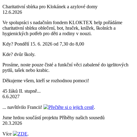
Charitativní sbírka pro Klokánek a azylové domy
12.6.2026
Ve spolupráci s nadačním fondem KLOKTEX help pořádáme
charitativní sbírku oblečení, bot, hraček, knížek, školních a
hygienických potřeb pro děti a rodiny v nouzi.
Kdy? Pondělí 15. 6. 2026 od 7,30 do 8,00
Kde? dvůr školy.
Prosíme, noste pouze čisté a funkční věci zabalené do igelitových
pytlů, tašek nebo krabic.
Děkujeme všem, kteří se rozhodnou pomoci!
45 žáků II. stupně...
6.6.2027
... navštívilo Francii!
Přečtěte si o jejich cestě
.
Jsme hrdou součástí projektu Příběhy našich sousedů
20.3.2026
Více
ZDE
.