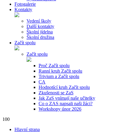
Fotogalerie
Kontakty
Vedení školy
Další kontakty
Školní jídelna
Školní družina
Začít spolu
Začít spolu
Proč Začít spolu
Ranní kruh Začít spolu
Trivium a Začít spolu
CA
Hodnotící kruh Začít spolu
Zkušenosti se ZaS
Jak ZaS vnímají naše učitelky
Co o ZAS napsali naši žáci?
Workshopy únor 2026
100
Hlavní strana