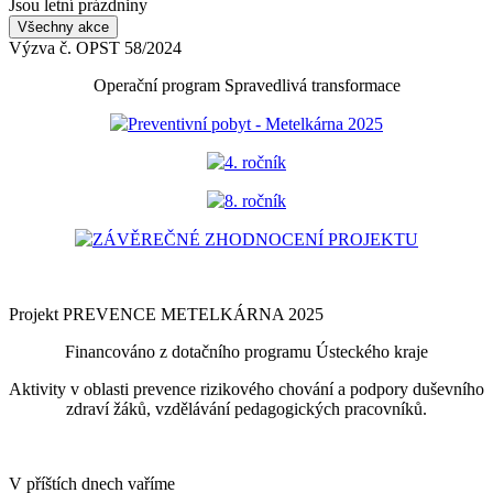
Jsou letní prázdniny
Všechny akce
Výzva č. OPST 58/2024
Operační program Spravedlivá transformace
Preventivní pobyt - Metelkárna 2025
4. ročník
8. ročník
ZÁVĚREČNÉ ZHODNOCENÍ PROJEKTU
Projekt PREVENCE METELKÁRNA 2025
Financováno z dotačního programu Ústeckého kraje
Aktivity v oblasti prevence rizikového chování a podpory duševního
zdraví žáků, vzdělávání pedagogických pracovníků.
V příštích dnech vaříme