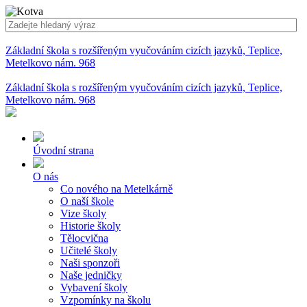
Základní škola s rozšířeným vyučováním cizích jazyků, Teplice,
Metelkovo nám. 968
Základní škola s rozšířeným vyučováním cizích jazyků, Teplice,
Metelkovo nám. 968
Úvodní strana
O nás
Co nového na Metelkárně
O naší škole
Vize školy
Historie školy
Tělocvična
Učitelé školy
Naši sponzoři
Naše jedničky
Vybavení školy
Vzpomínky na školu