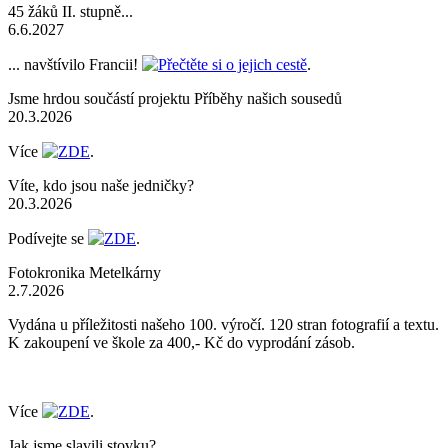
45 žáků II. stupně...
6.6.2027
... navštívilo Francii!
Přečtěte si o jejich cestě
.
Jsme hrdou součástí projektu Příběhy našich sousedů
20.3.2026
Více
ZDE
.
Víte, kdo jsou naše jedničky?
20.3.2026
Podívejte se
ZDE
.
Fotokronika Metelkárny
2.7.2026
Vydána u příležitosti našeho 100. výročí. 120 stran fotografií a textu.
K zakoupení ve škole za 400,- Kč do vyprodání zásob.
Více
ZDE
.
Jak jsme slavili stovku?