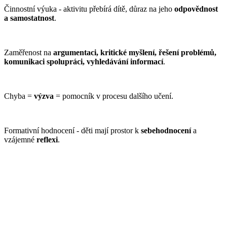
Činnostní výuka - aktivitu přebírá dítě, důraz na jeho
odpovědnost
a samostatnost
.
Zaměřenost na
argumentaci, kritické myšlení, řešení problémů,
komunikaci spolupráci, vyhledávání informací
.
Chyba =
výzva
= pomocník v procesu dalšího učení.
Formativní hodnocení - děti mají prostor k
sebehodnocení
a
vzájemné
reflexi
.