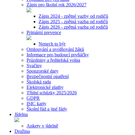
Zápis pro školní rok 2026/2027
Zápis 2024 - zpětné vazby od rodičů
Zápis 2025 - zpětná vazba od rodičů
Zápis 2026 - zpětná vazba od rodičů
Primární prevence
Nenech to být
Omlouvání a uvolňování žáků
Informace pro budoucí prvňáčky
Prázdniny a ředitelská volna
Svačiny
Sponzorské dary
Bezpečnostní opatření
Školská rada
Elektronické platby
Třídní schůzky 2025/2026
GDPR
ISIC karty
Školní řád a jiné řády
Jídelna
Ankety v jídelně
Družina