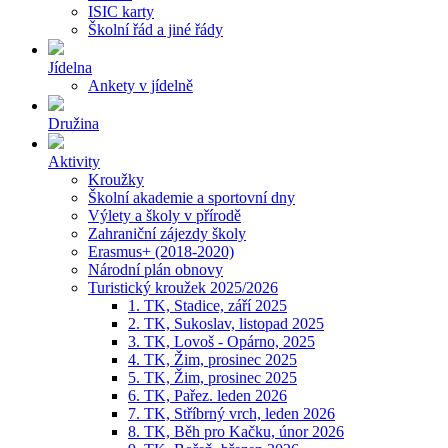
ISIC karty
Školní řád a jiné řády
Jídelna
Ankety v jídelně
Družina
Aktivity
Kroužky
Školní akademie a sportovní dny
Výlety a školy v přírodě
Zahraniční zájezdy školy
Erasmus+ (2018-2020)
Národní plán obnovy
Turistický kroužek 2025/2026
1. TK, Stadice, září 2025
2. TK, Sukoslav, listopad 2025
3. TK, Lovoš - Opárno, 2025
4. TK, Žim, prosinec 2025
5. TK, Žim, prosinec 2025
6. TK, Pařez. leden 2026
7. TK, Stříbrný vrch, leden 2026
8. TK, Běh pro Kačku, únor 2026