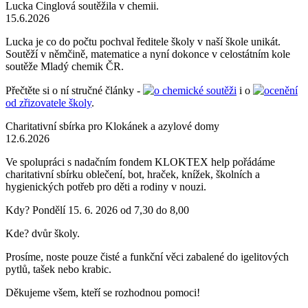
Lucka Cinglová soutěžila v chemii.
15.6.2026
Lucka je co do počtu pochval ředitele školy v naší škole unikát.
Soutěží v němčině, matematice a nyní dokonce v celostátním kole
soutěže Mladý chemik ČR.
Přečtěte si o ní stručné články -
o chemické soutěži
i o
ocenění
od zřizovatele školy
.
Charitativní sbírka pro Klokánek a azylové domy
12.6.2026
Ve spolupráci s nadačním fondem KLOKTEX help pořádáme
charitativní sbírku oblečení, bot, hraček, knížek, školních a
hygienických potřeb pro děti a rodiny v nouzi.
Kdy? Pondělí 15. 6. 2026 od 7,30 do 8,00
Kde? dvůr školy.
Prosíme, noste pouze čisté a funkční věci zabalené do igelitových
pytlů, tašek nebo krabic.
Děkujeme všem, kteří se rozhodnou pomoci!