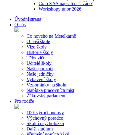
Co o ZAS napsali naši žáci?
Workshopy únor 2026
Úvodní strana
O nás
Co nového na Metelkárně
O naší škole
Vize školy
Historie školy
Tělocvična
Učitelé školy
Naši sponzoři
Naše jedničky
Vybavení školy
Vzpomínky na školu
Nabídka pracovních míst
Žákovský parlament
Pro rodiče
100. výročí budovy
Výchovný poradce
Školní psycholožka
Další studium
Přijímání nových žáků