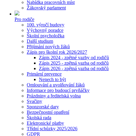
Nabídka pracovních míst
Žákovský parlament
Pro rodiče
100. výročí budovy
Výchovný poradce
Školní psycholožka
Další studium
Přijímání nových žáků
Zápis pro školní rok 2026/2027
Zápis 2024 - zpětné vazby od rodičů
Zápis 2025 - zpětná vazba od rodičů
Zápis 2026 - zpětná vazba od rodičů
Primární prevence
Nenech to být
Omlouvání a uvolňování žáků
Informace pro budoucí prvňáčky
Prázdniny a ředitelská volna
Svačiny
Sponzorské dary
Bezpečnostní opatření
Školská rada
Elektronické platby
Třídní schůzky 2025/2026
GDPR