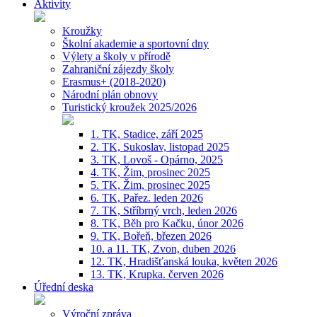
Aktivity
Kroužky
Školní akademie a sportovní dny
Výlety a školy v přírodě
Zahraniční zájezdy školy
Erasmus+ (2018-2020)
Národní plán obnovy
Turistický kroužek 2025/2026
1. TK, Stadice, září 2025
2. TK, Sukoslav, listopad 2025
3. TK, Lovoš - Opárno, 2025
4. TK, Žim, prosinec 2025
5. TK, Žim, prosinec 2025
6. TK, Pařez. leden 2026
7. TK, Stříbrný vrch, leden 2026
8. TK, Běh pro Kačku, únor 2026
9. TK, Bořeň, březen 2026
10. a 11. TK, Zvon, duben 2026
12. TK, Hradišťanská louka, květen 2026
13. TK, Krupka. červen 2026
Úřední deska
Výroční zpráva