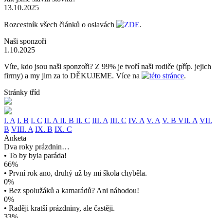
13.10.2025
Rozcestník všech článků o oslavách
ZDE
.
Naši sponzoři
1.10.2025
Víte, kdo jsou naši sponzoři? Z 99% je tvoří naši rodiče (příp. jejich
firmy) a my jim za to DĚKUJEME. Více na
této stránce
.
Stránky tříd
I. A
I. B
I. C
II. A
II. B
II. C
III. A
III. C
IV. A
V. A
V. B
VII. A
VII.
B
VIII. A
IX. B
IX. C
Anketa
Dva roky prázdnin…
• To by byla paráda!
66%
• První rok ano, druhý už by mi škola chyběla.
0%
• Bez spolužáků a kamarádů? Ani náhodou!
0%
• Raději kratší prázdniny, ale častěji.
33%