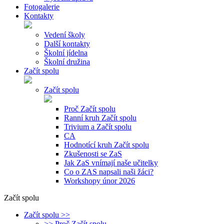
Fotogalerie
Kontakty
Vedení školy
Další kontakty
Školní jídelna
Školní družina
Začít spolu
Začít spolu
Proč Začít spolu
Ranní kruh Začít spolu
Trivium a Začít spolu
CA
Hodnotící kruh Začít spolu
Zkušenosti se ZaS
Jak ZaS vnímají naše učitelky
Co o ZAS napsali naši žáci?
Workshopy únor 2026
Začít spolu
Začít spolu >>
>> Proč Začít spolu