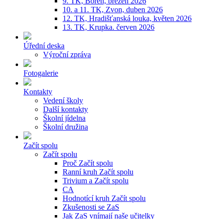
9. TK, Bořeň, březen 2026
10. a 11. TK, Zvon, duben 2026
12. TK, Hradišťanská louka, květen 2026
13. TK, Krupka. červen 2026
Úřední deska
Výroční zpráva
Fotogalerie
Kontakty
Vedení školy
Další kontakty
Školní jídelna
Školní družina
Začít spolu
Začít spolu
Proč Začít spolu
Ranní kruh Začít spolu
Trivium a Začít spolu
CA
Hodnotící kruh Začít spolu
Zkušenosti se ZaS
Jak ZaS vnímají naše učitelky