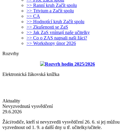
>> Ranní kruh Začít spolu
>> Trivium a Začít spolu
>> CA
>> Hodnotící kruh Začít spolu
>> Zkušenosti se ZaS
>> Jak ZaS vnímají naše učitelky
>> Co o ZAS napsali naši žáci?
>> Workshopy únor 2026
Rozvrhy
Rozvrh hodin 2025/2026
Elektronická žákovská knížka
Aktuality
Nevyzvednutá vysvědčení
29.6.2026
Žáci/rodiče, kteří si nevyzvedli vysvědčení 26. 6. si jej můžou
vyzvednout od 1. 9. a další dny u tř. učitelky/učitele.