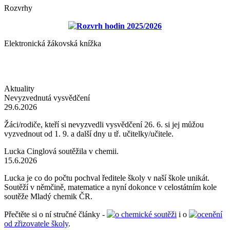
Rozvrhy
Rozvrh hodin 2025/2026
Elektronická žákovská knížka
Aktuality
Nevyzvednutá vysvědčení
29.6.2026
Žáci/rodiče, kteří si nevyzvedli vysvědčení 26. 6. si jej můžou
vyzvednout od 1. 9. a další dny u tř. učitelky/učitele.
Lucka Cinglová soutěžila v chemii.
15.6.2026
Lucka je co do počtu pochval ředitele školy v naší škole unikát.
Soutěží v němčině, matematice a nyní dokonce v celostátním kole
soutěže Mladý chemik ČR.
Přečtěte si o ní stručné články -
o chemické soutěži
i o
ocenění
od zřizovatele školy
.