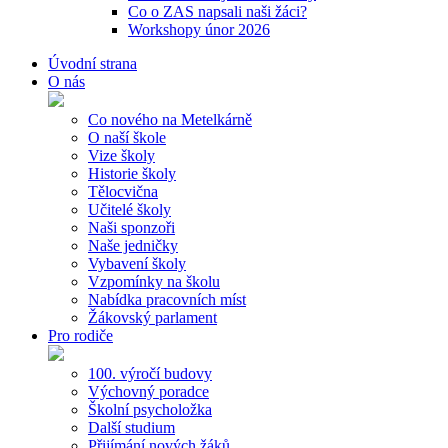
Co o ZAS napsali naši žáci?
Workshopy únor 2026
Úvodní strana
O nás
Co nového na Metelkárně
O naší škole
Vize školy
Historie školy
Tělocvična
Učitelé školy
Naši sponzoři
Naše jedničky
Vybavení školy
Vzpomínky na školu
Nabídka pracovních míst
Žákovský parlament
Pro rodiče
100. výročí budovy
Výchovný poradce
Školní psycholožka
Další studium
Přijímání nových žáků