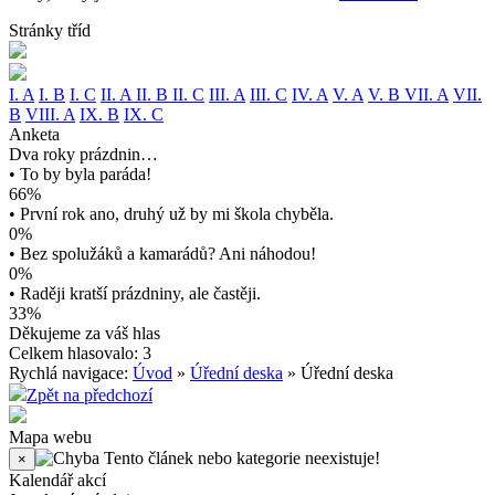
Stránky tříd
I. A
I. B
I. C
II. A
II. B
II. C
III. A
III. C
IV. A
V. A
V. B
VII. A
VII.
B
VIII. A
IX. B
IX. C
Anketa
Dva roky prázdnin…
• To by byla paráda!
66%
• První rok ano, druhý už by mi škola chyběla.
0%
• Bez spolužáků a kamarádů? Ani náhodou!
0%
• Raději kratší prázdniny, ale častěji.
33%
Děkujeme za váš hlas
Celkem hlasovalo: 3
Rychlá navigace:
Úvod
»
Úřední deska
» Úřední deska
Zpět na předchozí
Mapa webu
Tento článek nebo kategorie neexistuje!
×
Kalendář akcí