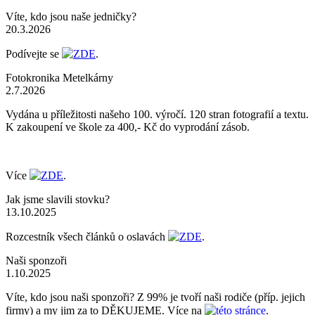
Víte, kdo jsou naše jedničky?
20.3.2026
Podívejte se
ZDE
.
Fotokronika Metelkárny
2.7.2026
Vydána u příležitosti našeho 100. výročí. 120 stran fotografií a textu.
K zakoupení ve škole za 400,- Kč do vyprodání zásob.
Více
ZDE
.
Jak jsme slavili stovku?
13.10.2025
Rozcestník všech článků o oslavách
ZDE
.
Naši sponzoři
1.10.2025
Víte, kdo jsou naši sponzoři? Z 99% je tvoří naši rodiče (příp. jejich
firmy) a my jim za to DĚKUJEME. Více na
této stránce
.