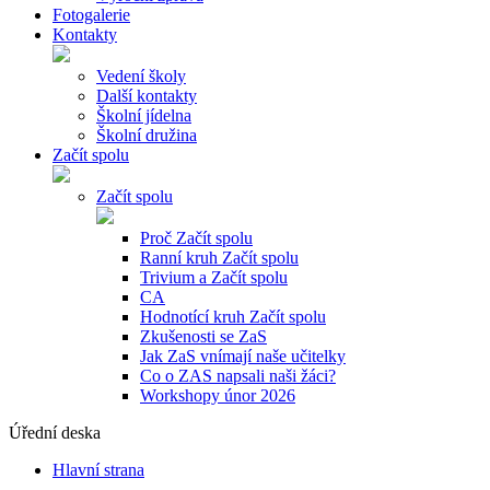
Fotogalerie
Kontakty
Vedení školy
Další kontakty
Školní jídelna
Školní družina
Začít spolu
Začít spolu
Proč Začít spolu
Ranní kruh Začít spolu
Trivium a Začít spolu
CA
Hodnotící kruh Začít spolu
Zkušenosti se ZaS
Jak ZaS vnímají naše učitelky
Co o ZAS napsali naši žáci?
Workshopy únor 2026
Úřední deska
Hlavní strana