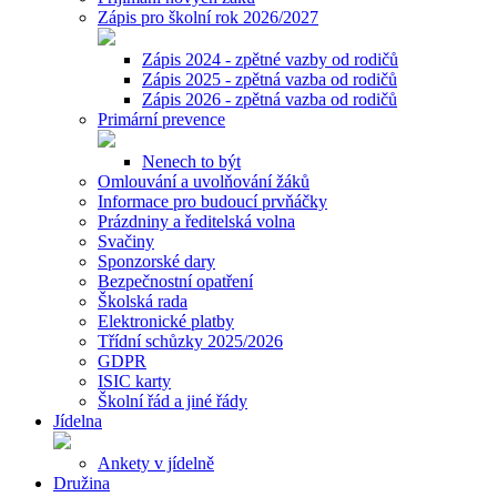
Zápis pro školní rok 2026/2027
Zápis 2024 - zpětné vazby od rodičů
Zápis 2025 - zpětná vazba od rodičů
Zápis 2026 - zpětná vazba od rodičů
Primární prevence
Nenech to být
Omlouvání a uvolňování žáků
Informace pro budoucí prvňáčky
Prázdniny a ředitelská volna
Svačiny
Sponzorské dary
Bezpečnostní opatření
Školská rada
Elektronické platby
Třídní schůzky 2025/2026
GDPR
ISIC karty
Školní řád a jiné řády
Jídelna
Ankety v jídelně
Družina