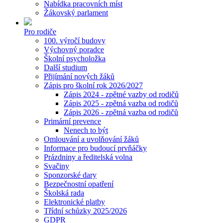
Nabídka pracovních míst
Žákovský parlament
Pro rodiče
100. výročí budovy
Výchovný poradce
Školní psycholožka
Další studium
Přijímání nových žáků
Zápis pro školní rok 2026/2027
Zápis 2024 - zpětné vazby od rodičů
Zápis 2025 - zpětná vazba od rodičů
Zápis 2026 - zpětná vazba od rodičů
Primární prevence
Nenech to být
Omlouvání a uvolňování žáků
Informace pro budoucí prvňáčky
Prázdniny a ředitelská volna
Svačiny
Sponzorské dary
Bezpečnostní opatření
Školská rada
Elektronické platby
Třídní schůzky 2025/2026
GDPR