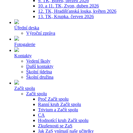
9. TK, Bořeň, březen 2026
10. a 11. TK, Zvon, duben 2026
12. TK, Hradišťanská louka, květen 2026
13. TK, Krupka. červen 2026
Úřední deska
Výroční zpráva
Fotogalerie
Kontakty
Vedení školy
Další kontakty
Školní jídelna
Školní družina
Začít spolu
Začít spolu
Proč Začít spolu
Ranní kruh Začít spolu
Trivium a Začít spolu
CA
Hodnotící kruh Začít spolu
Zkušenosti se ZaS
Jak ZaS vnímají naše učitelky