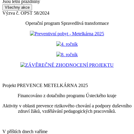
Jsou letní prázdniny
Všechny akce
Výzva č. OPST 58/2024
Operační program Spravedlivá transformace
Preventivní pobyt - Metelkárna 2025
4. ročník
8. ročník
ZÁVĚREČNÉ ZHODNOCENÍ PROJEKTU
Projekt PREVENCE METELKÁRNA 2025
Financováno z dotačního programu Ústeckého kraje
Aktivity v oblasti prevence rizikového chování a podpory duševního
zdraví žáků, vzdělávání pedagogických pracovníků.
V příštích dnech vaříme