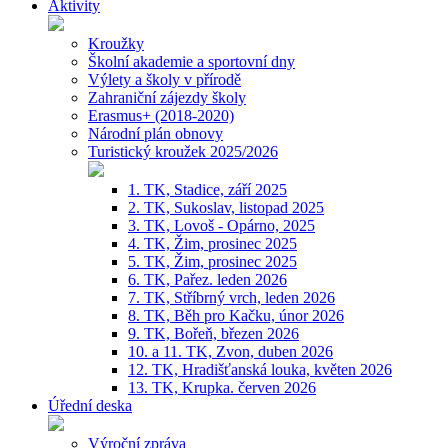
Aktivity
Kroužky
Školní akademie a sportovní dny
Výlety a školy v přírodě
Zahraniční zájezdy školy
Erasmus+ (2018-2020)
Národní plán obnovy
Turistický kroužek 2025/2026
1. TK, Stadice, září 2025
2. TK, Sukoslav, listopad 2025
3. TK, Lovoš - Opárno, 2025
4. TK, Žim, prosinec 2025
5. TK, Žim, prosinec 2025
6. TK, Pařez. leden 2026
7. TK, Stříbrný vrch, leden 2026
8. TK, Běh pro Kačku, únor 2026
9. TK, Bořeň, březen 2026
10. a 11. TK, Zvon, duben 2026
12. TK, Hradišťanská louka, květen 2026
13. TK, Krupka. červen 2026
Úřední deska
Výroční zpráva