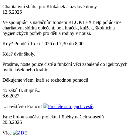
Charitativní sbírka pro Klokánek a azylové domy
12.6.2026
Ve spolupráci s nadačním fondem KLOKTEX help pořádáme
charitativní sbírku oblečení, bot, hraček, knížek, školních a
hygienických potřeb pro děti a rodiny v nouzi.
Kdy? Pondělí 15. 6. 2026 od 7,30 do 8,00
Kde? dvůr školy.
Prosíme, noste pouze čisté a funkční věci zabalené do igelitových
pytlů, tašek nebo krabic.
Děkujeme všem, kteří se rozhodnou pomoci!
45 žáků II. stupně...
6.6.2027
... navštívilo Francii!
Přečtěte si o jejich cestě
.
Jsme hrdou součástí projektu Příběhy našich sousedů
20.3.2026
Více
ZDE
.