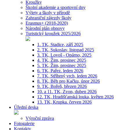
Kroužky
Školní akademie a sportovní dny
Výlety a školy v přírodě
Zahraniční zájezdy školy
Erasmus+ (2018-2020)
Národní plán obnovy
Turistický kroužek 2025/2026
1. TK, Stadice, září 2025
2. TK, Sukoslav, listopad 2025
3. TK, Lovoš - Opárno, 2025
4. TK, Žim, prosinec 2025
5. TK, Žim, prosinec 2025
6. TK, Pařez. leden 2026
7. TK, Stříbrný vrch, leden 2026
8. TK, Běh pro Kačku, únor 2026
9. TK, Bořeň, březen 2026
10. a 11. TK, Zvon, duben 2026
12. TK, Hradišťanská louka, květen 2026
13. TK, Krupka. červen 2026
Úřední deska
Výroční zpráva
Fotogalerie
Kontakty