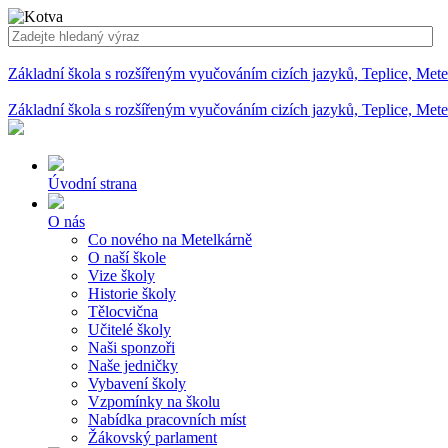
Základní škola s rozšířeným vyučováním cizích jazyků, Teplice, Met
Základní škola s rozšířeným vyučováním cizích jazyků, Teplice, Met
Úvodní strana
O nás
Co nového na Metelkárně
O naší škole
Vize školy
Historie školy
Tělocvična
Učitelé školy
Naši sponzoři
Naše jedničky
Vybavení školy
Vzpomínky na školu
Nabídka pracovních míst
Žákovský parlament