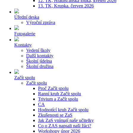
12. TK, Hradišťanská louka, květen 2026
13. TK, Krupka. červen 2026
Úřední deska
Výroční zpráva
Fotogalerie
Kontakty
Vedení školy
Další kontakty
Školní jídelna
Školní družina
Začít spolu
Začít spolu
Proč Začít spolu
Ranní kruh Začít spolu
Trivium a Začít spolu
CA
Hodnotící kruh Začít spolu
Zkušenosti se ZaS
Jak ZaS vnímají naše učitelky
Co o ZAS napsali naši žáci?
Workshopy únor 2026