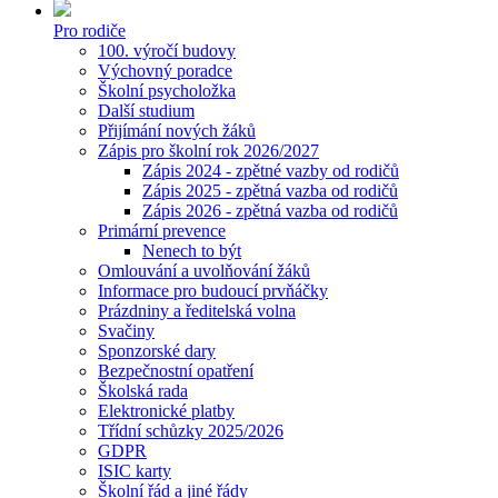
Pro rodiče
100. výročí budovy
Výchovný poradce
Školní psycholožka
Další studium
Přijímání nových žáků
Zápis pro školní rok 2026/2027
Zápis 2024 - zpětné vazby od rodičů
Zápis 2025 - zpětná vazba od rodičů
Zápis 2026 - zpětná vazba od rodičů
Primární prevence
Nenech to být
Omlouvání a uvolňování žáků
Informace pro budoucí prvňáčky
Prázdniny a ředitelská volna
Svačiny
Sponzorské dary
Bezpečnostní opatření
Školská rada
Elektronické platby
Třídní schůzky 2025/2026
GDPR
ISIC karty
Školní řád a jiné řády