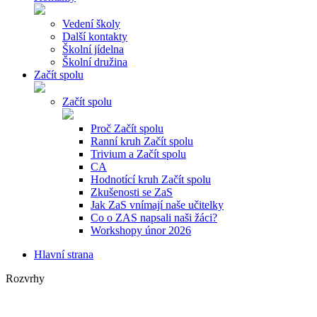
Vedení školy
Další kontakty
Školní jídelna
Školní družina
Začít spolu
Začít spolu
Proč Začít spolu
Ranní kruh Začít spolu
Trivium a Začít spolu
CA
Hodnotící kruh Začít spolu
Zkušenosti se ZaS
Jak ZaS vnímají naše učitelky
Co o ZAS napsali naši žáci?
Workshopy únor 2026
Hlavní strana
Rozvrhy