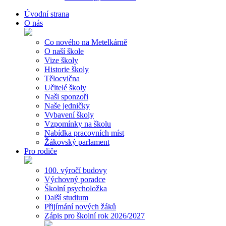
Úvodní strana
O nás
Co nového na Metelkárně
O naší škole
Vize školy
Historie školy
Tělocvična
Učitelé školy
Naši sponzoři
Naše jedničky
Vybavení školy
Vzpomínky na školu
Nabídka pracovních míst
Žákovský parlament
Pro rodiče
100. výročí budovy
Výchovný poradce
Školní psycholožka
Další studium
Přijímání nových žáků
Zápis pro školní rok 2026/2027