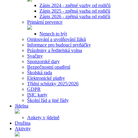
Zápis 2024 - zpětné vazby od rodičů
Zápis 2025 - zpětná vazba od rodičů
Zápis 2026 - zpětná vazba od rodičů
Primární prevence
Nenech to být
Omlouvání a uvolňování žáků
Informace pro budoucí prvňáčky
Prázdniny a ředitelská volna
Svačiny
Sponzorské dary
Bezpečnostní opatření
Školská rada
Elektronické platby
Třídní schůzky 2025/2026
GDPR
ISIC karty
Školní řád a jiné řády
Jídelna
Ankety v jídelně
Družina
Aktivity