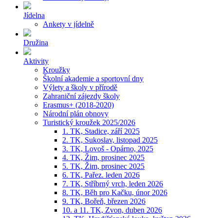
Jídelna
Ankety v jídelně
Družina
Aktivity
Kroužky
Školní akademie a sportovní dny
Výlety a školy v přírodě
Zahraniční zájezdy školy
Erasmus+ (2018-2020)
Národní plán obnovy
Turistický kroužek 2025/2026
1. TK, Stadice, září 2025
2. TK, Sukoslav, listopad 2025
3. TK, Lovoš - Opárno, 2025
4. TK, Žim, prosinec 2025
5. TK, Žim, prosinec 2025
6. TK, Pařez. leden 2026
7. TK, Stříbrný vrch, leden 2026
8. TK, Běh pro Kačku, únor 2026
9. TK, Bořeň, březen 2026
10. a 11. TK, Zvon, duben 2026