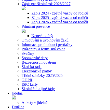
Zápis pro školní rok 2026/2027
Zápis 2024 - zpětné vazby od rodičů
Zápis 2025 - zpětná vazba od rodičů
Zápis 2026 - zpětná vazba od rodičů
Primární prevence
Nenech to být
Omlouvání a uvolňování žáků
Informace pro budoucí prvňáčky
Prázdniny a ředitelská volna
Svačiny
Sponzorské dary
Bezpečnostní opatření
Školská rada
Elektronické platby
Třídní schůzky 2025/2026
GDPR
ISIC karty
Školní řád a jiné řády
Jídelna
Ankety v jídelně
Družina