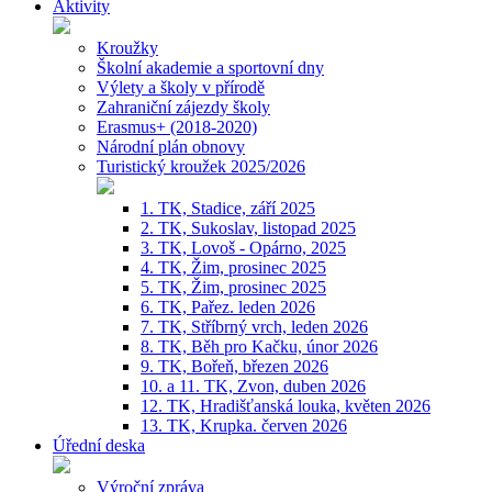
Aktivity
Kroužky
Školní akademie a sportovní dny
Výlety a školy v přírodě
Zahraniční zájezdy školy
Erasmus+ (2018-2020)
Národní plán obnovy
Turistický kroužek 2025/2026
1. TK, Stadice, září 2025
2. TK, Sukoslav, listopad 2025
3. TK, Lovoš - Opárno, 2025
4. TK, Žim, prosinec 2025
5. TK, Žim, prosinec 2025
6. TK, Pařez. leden 2026
7. TK, Stříbrný vrch, leden 2026
8. TK, Běh pro Kačku, únor 2026
9. TK, Bořeň, březen 2026
10. a 11. TK, Zvon, duben 2026
12. TK, Hradišťanská louka, květen 2026
13. TK, Krupka. červen 2026
Úřední deska
Výroční zpráva