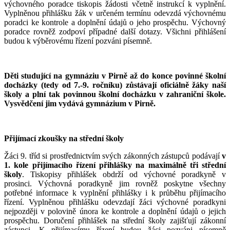
výchovného poradce tiskopis žádosti včetně instrukcí k vyplnění.
Vyplněnou přihlášku žák v určeném termínu odevzdá výchovnému
poradci ke kontrole a doplnění údajů o jeho prospěchu. Výchovný
poradce rovněž zodpoví případné další dotazy. Všichni přihlášení
budou k výběrovému řízení pozváni písemně.
Děti studující na gymnáziu v Pirně až do konce povinné školní
docházky (tedy od 7.-9. ročníku) zůstávají oficiálně žáky naší
školy a plní tak povinnou školní docházku v zahraniční škole.
Vysvědčení jim vydává gymnázium v Pirně.
Přijímací zkoušky na střední školy
Žáci 9. tříd si prostřednictvím svých zákonných zástupců podávají
v
1. kole přijímacího řízení přihlášky na maximálně tři střední
školy
. Tiskopisy přihlášek obdrží od výchovné poradkyně v
prosinci. Výchovná poradkyně jim rovněž poskytne všechny
potřebné informace k vyplnění přihlášky i k průběhu přijímacího
řízení. Vyplněnou přihlášku odevzdají žáci výchovné poradkyni
nejpozději v polovině února ke kontrole a doplnění údajů o jejich
prospěchu. Doručení přihlášek na střední školy zajišťují zákonní
zástupci. K přijímacímu řízení budou žáci pozváni písemně