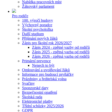
Nabídka pracovních míst
Žákovský parlament
Pro rodiče
100. výročí budovy
Výchovný poradce
Školní psycholožka
Další studium
Přijímání nových žáků
Zápis pro školní rok 2026/2027
Zápis 2024 - zpětné vazby od rodičů
Zápis 2025 - zpětná vazba od rodičů
Zápis 2026 - zpětná vazba od rodičů
Primární prevence
Nenech to být
Omlouvání a uvolňování žáků
Informace pro budoucí prvňáčky
Prázdniny a ředitelská volna
Svačiny
Sponzorské dary
Bezpečnostní opatření
Školská rada
Elektronické platby
Třídní schůzky 2025/2026
GDPR