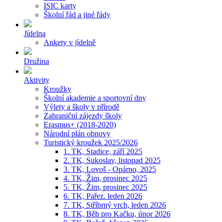
ISIC karty
Školní řád a jiné řády
Jídelna
Ankety v jídelně
Družina
Aktivity
Kroužky
Školní akademie a sportovní dny
Výlety a školy v přírodě
Zahraniční zájezdy školy
Erasmus+ (2018-2020)
Národní plán obnovy
Turistický kroužek 2025/2026
1. TK, Stadice, září 2025
2. TK, Sukoslav, listopad 2025
3. TK, Lovoš - Opárno, 2025
4. TK, Žim, prosinec 2025
5. TK, Žim, prosinec 2025
6. TK, Pařez. leden 2026
7. TK, Stříbrný vrch, leden 2026
8. TK, Běh pro Kačku, únor 2026