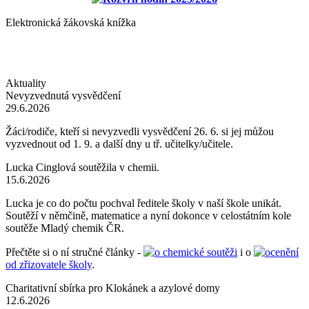
Elektronická žákovská knížka
Aktuality
Nevyzvednutá vysvědčení
29.6.2026
Žáci/rodiče, kteří si nevyzvedli vysvědčení 26. 6. si jej můžou
vyzvednout od 1. 9. a další dny u tř. učitelky/učitele.
Lucka Cinglová soutěžila v chemii.
15.6.2026
Lucka je co do počtu pochval ředitele školy v naší škole unikát.
Soutěží v němčině, matematice a nyní dokonce v celostátním kole
soutěže Mladý chemik ČR.
Přečtěte si o ní stručné články -
o chemické soutěži
i o
ocenění
od zřizovatele školy
.
Charitativní sbírka pro Klokánek a azylové domy
12.6.2026