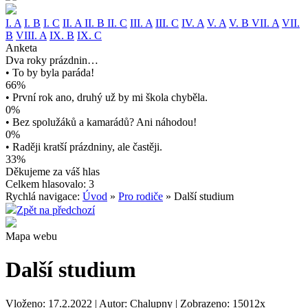
I. A
I. B
I. C
II. A
II. B
II. C
III. A
III. C
IV. A
V. A
V. B
VII. A
VII.
B
VIII. A
IX. B
IX. C
Anketa
Dva roky prázdnin…
• To by byla paráda!
66%
• První rok ano, druhý už by mi škola chyběla.
0%
• Bez spolužáků a kamarádů? Ani náhodou!
0%
• Raději kratší prázdniny, ale častěji.
33%
Děkujeme za váš hlas
Celkem hlasovalo: 3
Rychlá navigace:
Úvod
»
Pro rodiče
» Další studium
Zpět na předchozí
Mapa webu
Další studium
Vloženo: 17.2.2022 | Autor: Chalupny | Zobrazeno: 15012x