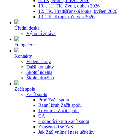
9. TK, Bořeň, březen 2026
10. a 11. TK, Zvon, duben 2026
12. TK, Hradišťanská louka, květen 2026
13. TK, Krupka. červen 2026
Úřední deska
Výroční zpráva
Fotogalerie
Kontakty
Vedení školy
Další kontakty
Školní jídelna
Školní družina
Začít spolu
Začít spolu
Proč Začít spolu
Ranní kruh Začít spolu
Trivium a Začít spolu
CA
Hodnotící kruh Začít spolu
Zkušenosti se ZaS
Jak ZaS vnímají naše učitelky