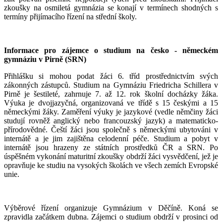
zkoušky na osmiletá gymnázia se konají v termínech shodných s
termíny přijímacího řízení na střední školy.
Informace pro zájemce o studium na česko - německém
gymnáziu v Pirně (SRN)
Přihlášku si mohou podat žáci 6. tříd prostřednictvím svých
zákonných zástupců. Studium na Gymnáziu Friedricha Schillera v
Pirně je šestileté, zahrnuje 7. až 12. rok školní docházky žáka.
Výuka je dvojjazyčná, organizovaná ve třídě s 15 českými a 15
německými žáky. Zaměření výuky je jazykové (vedle němčiny žáci
studují rovněž anglický nebo francouzský jazyk) a matematicko-
přírodovědné. Čeští žáci jsou společně s německými ubytováni v
internátě a je jim zajištěna celodenní péče. Studium a pobyt v
internátě jsou hrazeny ze státních prostředků ČR a SRN. Po
úspěšném vykonání maturitní zkoušky obdrží žáci vysvědčení, jež je
opravňuje ke studiu na vysokých školách ve všech zemích Evropské
unie.
Výběrové řízení organizuje Gymnázium v Děčíně. Koná se
zpravidla začátkem dubna. Zájemci o studium obdrží v prosinci od