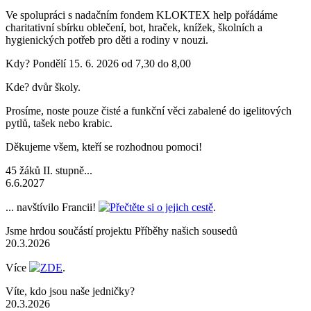
Ve spolupráci s nadačním fondem KLOKTEX help pořádáme
charitativní sbírku oblečení, bot, hraček, knížek, školních a
hygienických potřeb pro děti a rodiny v nouzi.
Kdy? Pondělí 15. 6. 2026 od 7,30 do 8,00
Kde? dvůr školy.
Prosíme, noste pouze čisté a funkční věci zabalené do igelitových
pytlů, tašek nebo krabic.
Děkujeme všem, kteří se rozhodnou pomoci!
45 žáků II. stupně...
6.6.2027
... navštívilo Francii!
Přečtěte si o jejich cestě
.
Jsme hrdou součástí projektu Příběhy našich sousedů
20.3.2026
Více
ZDE
.
Víte, kdo jsou naše jedničky?
20.3.2026