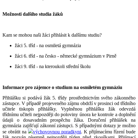
Možnosti dalšího studia žáků
Kam se mohou naši žáci přihlásit k dalšímu studiu?
žáci 5. tříd - na osmiletá gymnázia
žáci 6. tříd - na česko - německé gymnázium v Pirně
žáci 9. tříd - na kteroukoli střední školu
Informace pro zájemce o studium na osmiletém gymnáziu
Přihlášku si podává žák 5. třídy prostřednictvím svého zákonného
zástupce. V případě projeveného zájmu obdrží v prosinci od třídního
učitele tiskopis přihlášky. Vyplněnou přihlášku žák odevzdá
třídnímu učiteli nejpozději do poloviny února ke kontrole a doplnění
údajů o dosavadním prospěchu žáka. Doručení přihlášek na
gymnázia zajišťují zákonní zástupci. S případnými dotazy je možno
se obrátit na
výchovovnou poradkyni
. K přijímacímu řízení bude
žák pozván písemně nejpozději týden před zkouškami. Přijímací