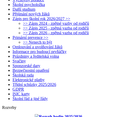
Školní psycholožka
Další studium
Přijímání nových žáků
Zápis pro školní rok 2026/2027 >>
>> Zápis 2024 - zpětné vazby od rodičů
>> Zápis 2025 - zpětná vazba od rodičů
>> Zápis 2026 - zpětná vazba od rodičů
Primární prevence >>
>> Nenech to být
Omlouvání a uvolňování žáků
Informace pro budoucí prvňáčky
Prázdniny a ředitelská volna
Svačiny
Sponzorské dary
Bezpečnostní opatření
Školská rada
Elektronické platby
Třídní schůzky 2025/2026
GDPR
ISIC karty
Školní řád a jiné řády
Rozvrhy
Rozvrh hodin 2025/2026