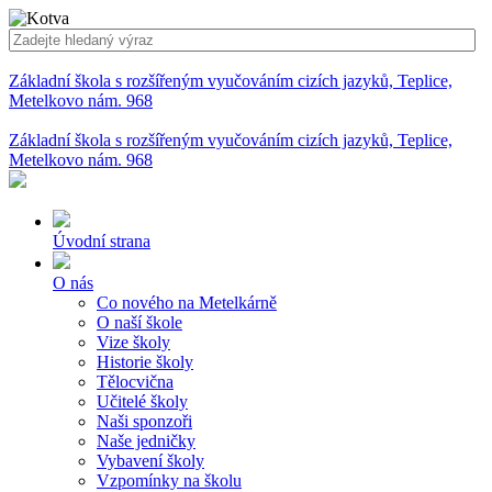
Základní škola s rozšířeným vyučováním cizích jazyků, Teplice,
Metelkovo nám. 968
Základní škola s rozšířeným vyučováním cizích jazyků, Teplice,
Metelkovo nám. 968
Úvodní strana
O nás
Co nového na Metelkárně
O naší škole
Vize školy
Historie školy
Tělocvična
Učitelé školy
Naši sponzoři
Naše jedničky
Vybavení školy
Vzpomínky na školu