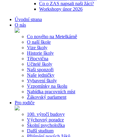
Co o ZAS napsali naši žáci?
Workshopy únor 2026
Úvodní strana
O nás
Co nového na Metelkárně
O naší škole
Vize školy
Historie školy
Tělocvična
Učitelé školy
Naši sponzoři
Naše jedničky
Vybavení školy
Vzpomínky na školu
Nabídka pracovních míst
Žákovský parlament
Pro rodiče
100. výročí budovy
Výchovný poradce
Školní psycholožka
Další studium
Přijímání nových žáků