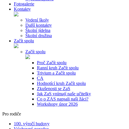
Fotogalerie
Kontakty
Vedení školy
Další kontakty
Školní jídelna
Školní družina
Začít spolu
Začít spolu
Proč Začít spolu
Ranní kruh Začít spolu
Trivium a Začít spolu
CA
Hodnotící kruh Začít spolu
Zkušenosti se ZaS
Jak ZaS vnímají naše učitelky
Co o ZAS napsali naši žáci?
Workshopy únor 2026
Pro rodiče
100. výročí budovy
Výchovný poradce