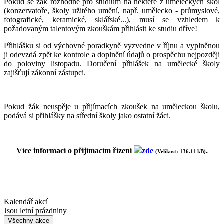
Pokud se žák rozhodne pro studium na některé z uměleckých škol
(konzervatoře, školy užitého umění, např. umělecko - průmyslové,
fotografické, keramické, sklářské...), musí se vzhledem k
požadovaným talentovým zkouškám přihlásit ke studiu dříve!
Přihlášku si od výchovné poradkyně vyzvedne v říjnu a vyplněnou
ji odevzdá zpět ke kontrole a doplnění údajů o prospěchu nejpozději
do poloviny listopadu. Doručení přhlášek na umělecké školy
zajišťují zákonní zástupci.
Pokud žák neuspěje u přijímacích zkoušek na uměleckou školu,
podává si přihlášky na střední školy jako ostatní žáci.
Více informací o přijímacím řízení
zde
.
(Velikost: 136.11 kB)
Kalendář akcí
Jsou letní prázdniny
Všechny akce