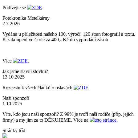
Podívejte se
ZDE
.
Fotokronika Metelkárny
2.7.2026
Vydána u příležitosti našeho 100. výročí. 120 stran fotografií a textu.
K zakoupení ve škole za 400,- Kč do vyprodání zásob.
Více
ZDE
.
Jak jsme slavili stovku?
13.10.2025
Rozcestník všech článků o oslavách
ZDE
.
Naši sponzoři
1.10.2025
Víte, kdo jsou naši sponzoři? Z 99% je tvoří naši rodiče (příp. jejich
firmy) a my jim za to DĚKUJEME. Více na
této stránce
.
Stránky tříd