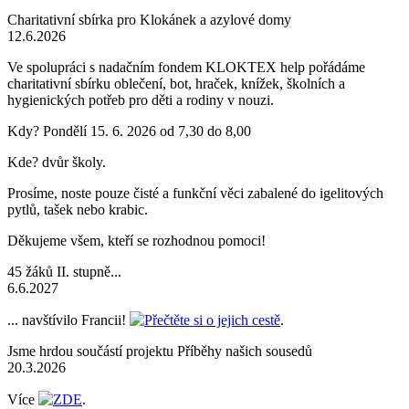
Charitativní sbírka pro Klokánek a azylové domy
12.6.2026
Ve spolupráci s nadačním fondem KLOKTEX help pořádáme
charitativní sbírku oblečení, bot, hraček, knížek, školních a
hygienických potřeb pro děti a rodiny v nouzi.
Kdy? Pondělí 15. 6. 2026 od 7,30 do 8,00
Kde? dvůr školy.
Prosíme, noste pouze čisté a funkční věci zabalené do igelitových
pytlů, tašek nebo krabic.
Děkujeme všem, kteří se rozhodnou pomoci!
45 žáků II. stupně...
6.6.2027
... navštívilo Francii!
Přečtěte si o jejich cestě
.
Jsme hrdou součástí projektu Příběhy našich sousedů
20.3.2026
Více
ZDE
.