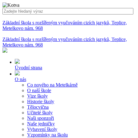
Základní škola s rozšířeným vyučováním cizích jazyků, Teplice,
Metelkovo nám. 968
Základní škola s rozšířeným vyučováním cizích jazyků, Teplice,
Metelkovo nám. 968
Úvodní strana
O nás
Co nového na Metelkárně
O naší škole
Vize školy
Historie školy
Tělocvična
Učitelé školy
Naši sponzoři
Naše jedničky
Vybavení školy
Vzpomínky na školu