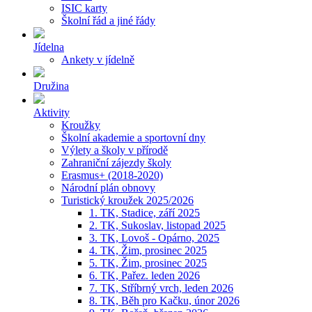
ISIC karty
Školní řád a jiné řády
Jídelna
Ankety v jídelně
Družina
Aktivity
Kroužky
Školní akademie a sportovní dny
Výlety a školy v přírodě
Zahraniční zájezdy školy
Erasmus+ (2018-2020)
Národní plán obnovy
Turistický kroužek 2025/2026
1. TK, Stadice, září 2025
2. TK, Sukoslav, listopad 2025
3. TK, Lovoš - Opárno, 2025
4. TK, Žim, prosinec 2025
5. TK, Žim, prosinec 2025
6. TK, Pařez. leden 2026
7. TK, Stříbrný vrch, leden 2026
8. TK, Běh pro Kačku, únor 2026