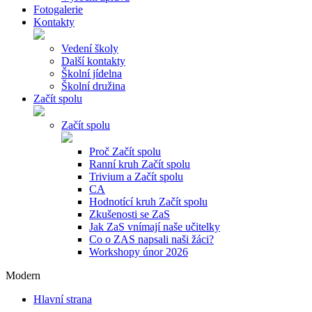
Fotogalerie
Kontakty
Vedení školy
Další kontakty
Školní jídelna
Školní družina
Začít spolu
Začít spolu
Proč Začít spolu
Ranní kruh Začít spolu
Trivium a Začít spolu
CA
Hodnotící kruh Začít spolu
Zkušenosti se ZaS
Jak ZaS vnímají naše učitelky
Co o ZAS napsali naši žáci?
Workshopy únor 2026
Modern
Hlavní strana