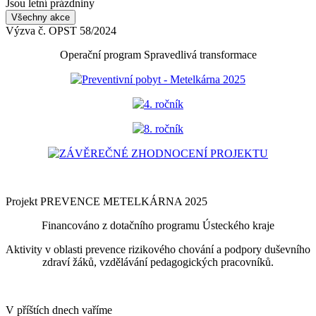
Jsou letní prázdniny
Všechny akce
Výzva č. OPST 58/2024
Operační program Spravedlivá transformace
Preventivní pobyt - Metelkárna 2025
4. ročník
8. ročník
ZÁVĚREČNÉ ZHODNOCENÍ PROJEKTU
Projekt PREVENCE METELKÁRNA 2025
Financováno z dotačního programu Ústeckého kraje
Aktivity v oblasti prevence rizikového chování a podpory duševního
zdraví žáků, vzdělávání pedagogických pracovníků.
V příštích dnech vaříme