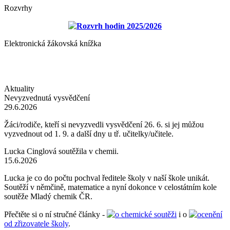
Rozvrhy
Rozvrh hodin 2025/2026
Elektronická žákovská knížka
Aktuality
Nevyzvednutá vysvědčení
29.6.2026
Žáci/rodiče, kteří si nevyzvedli vysvědčení 26. 6. si jej můžou
vyzvednout od 1. 9. a další dny u tř. učitelky/učitele.
Lucka Cinglová soutěžila v chemii.
15.6.2026
Lucka je co do počtu pochval ředitele školy v naší škole unikát.
Soutěží v němčině, matematice a nyní dokonce v celostátním kole
soutěže Mladý chemik ČR.
Přečtěte si o ní stručné články -
o chemické soutěži
i o
ocenění
od zřizovatele školy
.