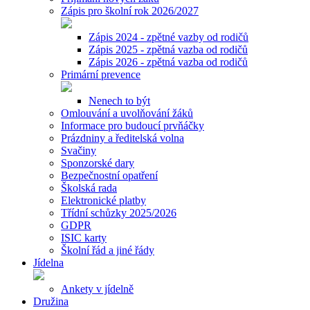
Zápis pro školní rok 2026/2027
Zápis 2024 - zpětné vazby od rodičů
Zápis 2025 - zpětná vazba od rodičů
Zápis 2026 - zpětná vazba od rodičů
Primární prevence
Nenech to být
Omlouvání a uvolňování žáků
Informace pro budoucí prvňáčky
Prázdniny a ředitelská volna
Svačiny
Sponzorské dary
Bezpečnostní opatření
Školská rada
Elektronické platby
Třídní schůzky 2025/2026
GDPR
ISIC karty
Školní řád a jiné řády
Jídelna
Ankety v jídelně
Družina