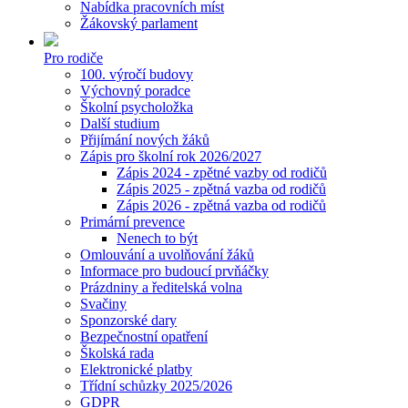
Nabídka pracovních míst
Žákovský parlament
Pro rodiče
100. výročí budovy
Výchovný poradce
Školní psycholožka
Další studium
Přijímání nových žáků
Zápis pro školní rok 2026/2027
Zápis 2024 - zpětné vazby od rodičů
Zápis 2025 - zpětná vazba od rodičů
Zápis 2026 - zpětná vazba od rodičů
Primární prevence
Nenech to být
Omlouvání a uvolňování žáků
Informace pro budoucí prvňáčky
Prázdniny a ředitelská volna
Svačiny
Sponzorské dary
Bezpečnostní opatření
Školská rada
Elektronické platby
Třídní schůzky 2025/2026
GDPR