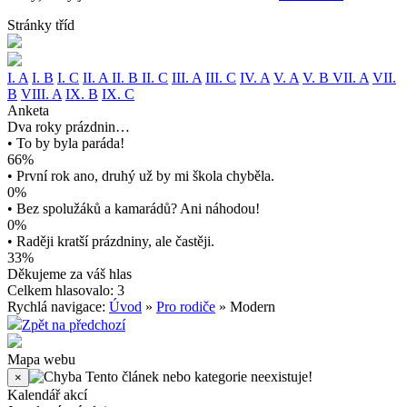
Stránky tříd
I. A
I. B
I. C
II. A
II. B
II. C
III. A
III. C
IV. A
V. A
V. B
VII. A
VII.
B
VIII. A
IX. B
IX. C
Anketa
Dva roky prázdnin…
• To by byla paráda!
66%
• První rok ano, druhý už by mi škola chyběla.
0%
• Bez spolužáků a kamarádů? Ani náhodou!
0%
• Raději kratší prázdniny, ale častěji.
33%
Děkujeme za váš hlas
Celkem hlasovalo: 3
Rychlá navigace:
Úvod
»
Pro rodiče
» Modern
Zpět na předchozí
Mapa webu
Tento článek nebo kategorie neexistuje!
×
Kalendář akcí