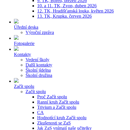
9. TK, Bořeň, březen 2026
10. a 11. TK, Zvon, duben 2026
12. TK, Hradišťanská louka, květen 2026
13. TK, Krupka. červen 2026
Úřední deska
Výroční zpráva
Fotogalerie
Kontakty
Vedení školy
Další kontakty
Školní jídelna
Školní družina
Začít spolu
Začít spolu
Proč Začít spolu
Ranní kruh Začít spolu
Trivium a Začít spolu
CA
Hodnotící kruh Začít spolu
Zkušenosti se ZaS
Jak ZaS vnímají naše učitelky