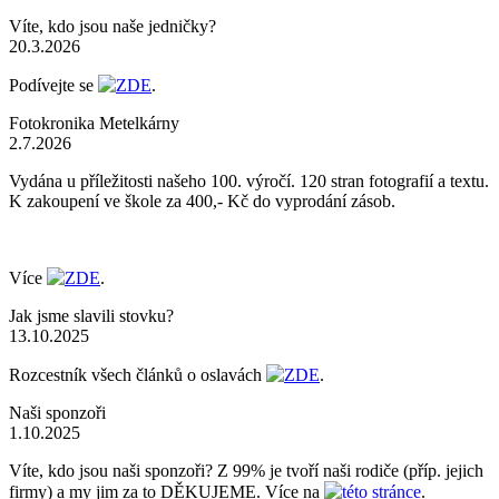
Víte, kdo jsou naše jedničky?
20.3.2026
Podívejte se
ZDE
.
Fotokronika Metelkárny
2.7.2026
Vydána u příležitosti našeho 100. výročí. 120 stran fotografií a textu.
K zakoupení ve škole za 400,- Kč do vyprodání zásob.
Více
ZDE
.
Jak jsme slavili stovku?
13.10.2025
Rozcestník všech článků o oslavách
ZDE
.
Naši sponzoři
1.10.2025
Víte, kdo jsou naši sponzoři? Z 99% je tvoří naši rodiče (příp. jejich
firmy) a my jim za to DĚKUJEME. Více na
této stránce
.