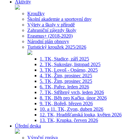
Aktivity
Kroužky
Školní akademie a sportovní dny
Výlety a školy v přírodě
Zahraniční zájezdy školy
Erasmus+ (2018-2020)
Národní plán obnovy
Turistický kroužek 2025/2026
1. TK, Stadice, září 2025
2. TK, Sukoslav, listopad 2025
3. TK, Lovoš - Opárno, 2025
4. TK, Žim, prosinec 2025
5. TK, Žim, prosinec 2025
6. TK, Pařez. leden 2026
7. TK, Stříbrný vrch, leden 2026
8. TK, Běh pro Kačku, únor 2026
9. TK, Bořeň, březen 2026
10. a 11. TK, Zvon, duben 2026
12. TK, Hradišťanská louka, květen 2026
13. TK, Krupka. červen 2026
Úřední deska
Výroční zpráva