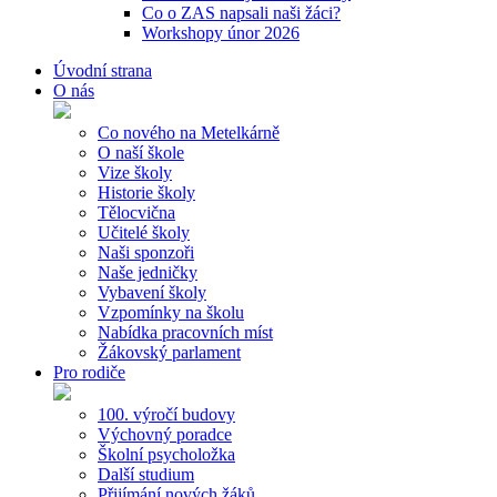
Co o ZAS napsali naši žáci?
Workshopy únor 2026
Úvodní strana
O nás
Co nového na Metelkárně
O naší škole
Vize školy
Historie školy
Tělocvična
Učitelé školy
Naši sponzoři
Naše jedničky
Vybavení školy
Vzpomínky na školu
Nabídka pracovních míst
Žákovský parlament
Pro rodiče
100. výročí budovy
Výchovný poradce
Školní psycholožka
Další studium
Přijímání nových žáků