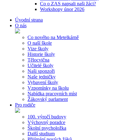
Co o ZAS napsali naši žáci?
Workshopy únor 2026
Úvodní strana
O nás
Co nového na Metelkárně
O naší škole
Vize školy
Historie školy
Tělocvična
Učitelé školy
Naši sponzoři
Naše jedničky
Vybavení školy
Vzpomínky na školu
Nabídka pracovních míst
Žákovský parlament
Pro rodiče
100. výročí budovy
Výchovný poradce
Školní psycholožka
Další studium
Přijímání nových žáků