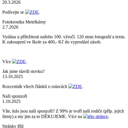
20.3.2026
Podívejte se
ZDE
.
Fotokronika Metelkárny
2.7.2026
Vydána u příležitosti našeho 100. výročí. 120 stran fotografií a textu.
K zakoupení ve škole za 400,- Kč do vyprodání zásob.
Více
ZDE
.
Jak jsme slavili stovku?
13.10.2025
Rozcestník všech článků o oslavách
ZDE
.
Naši sponzoři
1.10.2025
Víte, kdo jsou naši sponzoři? Z 99% je tvoří naši rodiče (příp. jejich
firmy) a my jim za to DĚKUJEME. Více na
této stránce
.
Stránky tříd