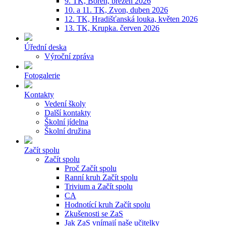
9. TK, Bořeň, březen 2026
10. a 11. TK, Zvon, duben 2026
12. TK, Hradišťanská louka, květen 2026
13. TK, Krupka. červen 2026
Úřední deska
Výroční zpráva
Fotogalerie
Kontakty
Vedení školy
Další kontakty
Školní jídelna
Školní družina
Začít spolu
Začít spolu
Proč Začít spolu
Ranní kruh Začít spolu
Trivium a Začít spolu
CA
Hodnotící kruh Začít spolu
Zkušenosti se ZaS
Jak ZaS vnímají naše učitelky