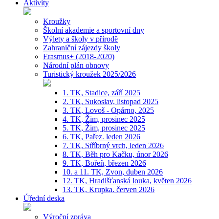
Aktivity
Kroužky
Školní akademie a sportovní dny
Výlety a školy v přírodě
Zahraniční zájezdy školy
Erasmus+ (2018-2020)
Národní plán obnovy
Turistický kroužek 2025/2026
1. TK, Stadice, září 2025
2. TK, Sukoslav, listopad 2025
3. TK, Lovoš - Opárno, 2025
4. TK, Žim, prosinec 2025
5. TK, Žim, prosinec 2025
6. TK, Pařez. leden 2026
7. TK, Stříbrný vrch, leden 2026
8. TK, Běh pro Kačku, únor 2026
9. TK, Bořeň, březen 2026
10. a 11. TK, Zvon, duben 2026
12. TK, Hradišťanská louka, květen 2026
13. TK, Krupka. červen 2026
Úřední deska
Výroční zpráva