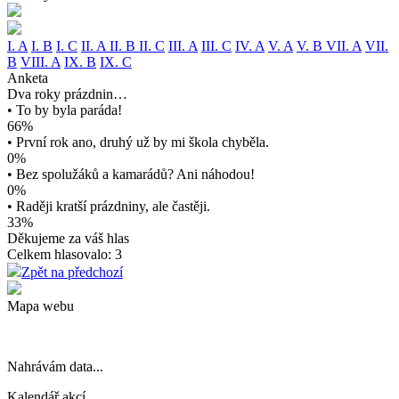
I. A
I. B
I. C
II. A
II. B
II. C
III. A
III. C
IV. A
V. A
V. B
VII. A
VII.
B
VIII. A
IX. B
IX. C
Anketa
Dva roky prázdnin…
• To by byla paráda!
66%
• První rok ano, druhý už by mi škola chyběla.
0%
• Bez spolužáků a kamarádů? Ani náhodou!
0%
• Raději kratší prázdniny, ale častěji.
33%
Děkujeme za váš hlas
Celkem hlasovalo: 3
Zpět na předchozí
Mapa webu
Nahrávám data...
Kalendář akcí