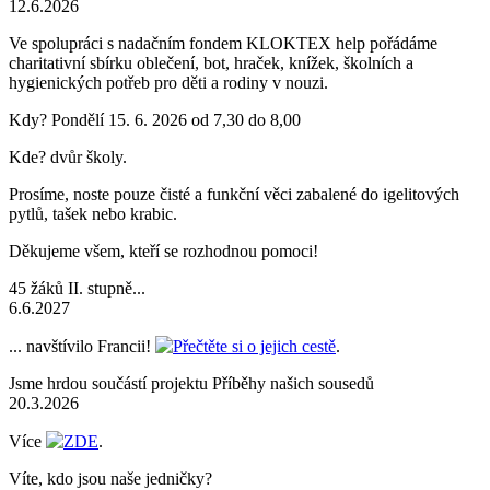
12.6.2026
Ve spolupráci s nadačním fondem KLOKTEX help pořádáme
charitativní sbírku oblečení, bot, hraček, knížek, školních a
hygienických potřeb pro děti a rodiny v nouzi.
Kdy? Pondělí 15. 6. 2026 od 7,30 do 8,00
Kde? dvůr školy.
Prosíme, noste pouze čisté a funkční věci zabalené do igelitových
pytlů, tašek nebo krabic.
Děkujeme všem, kteří se rozhodnou pomoci!
45 žáků II. stupně...
6.6.2027
... navštívilo Francii!
Přečtěte si o jejich cestě
.
Jsme hrdou součástí projektu Příběhy našich sousedů
20.3.2026
Více
ZDE
.
Víte, kdo jsou naše jedničky?