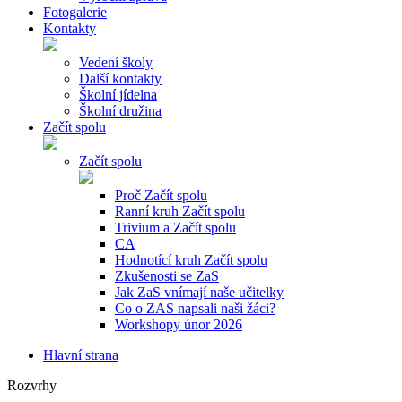
Fotogalerie
Kontakty
Vedení školy
Další kontakty
Školní jídelna
Školní družina
Začít spolu
Začít spolu
Proč Začít spolu
Ranní kruh Začít spolu
Trivium a Začít spolu
CA
Hodnotící kruh Začít spolu
Zkušenosti se ZaS
Jak ZaS vnímají naše učitelky
Co o ZAS napsali naši žáci?
Workshopy únor 2026
Hlavní strana
Rozvrhy