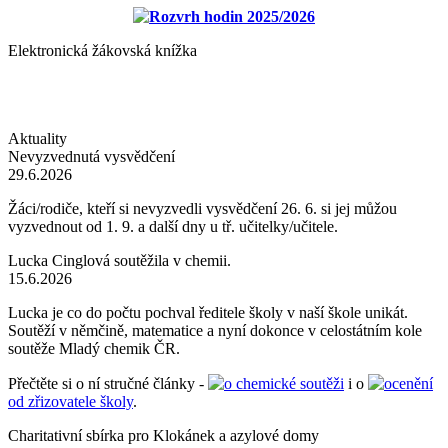
Rozvrh hodin 2025/2026
Elektronická žákovská knížka
Aktuality
Nevyzvednutá vysvědčení
29.6.2026
Žáci/rodiče, kteří si nevyzvedli vysvědčení 26. 6. si jej můžou
vyzvednout od 1. 9. a další dny u tř. učitelky/učitele.
Lucka Cinglová soutěžila v chemii.
15.6.2026
Lucka je co do počtu pochval ředitele školy v naší škole unikát.
Soutěží v němčině, matematice a nyní dokonce v celostátním kole
soutěže Mladý chemik ČR.
Přečtěte si o ní stručné články -
o chemické soutěži
i o
ocenění
od zřizovatele školy
.
Charitativní sbírka pro Klokánek a azylové domy