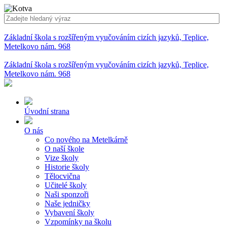
Základní škola s rozšířeným vyučováním cizích jazyků, Teplice,
Metelkovo nám. 968
Základní škola s rozšířeným vyučováním cizích jazyků, Teplice,
Metelkovo nám. 968
Úvodní strana
O nás
Co nového na Metelkárně
O naší škole
Vize školy
Historie školy
Tělocvična
Učitelé školy
Naši sponzoři
Naše jedničky
Vybavení školy
Vzpomínky na školu