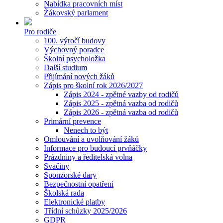
Nabídka pracovních míst
Žákovský parlament
Pro rodiče
100. výročí budovy
Výchovný poradce
Školní psycholožka
Další studium
Přijímání nových žáků
Zápis pro školní rok 2026/2027
Zápis 2024 - zpětné vazby od rodičů
Zápis 2025 - zpětná vazba od rodičů
Zápis 2026 - zpětná vazba od rodičů
Primární prevence
Nenech to být
Omlouvání a uvolňování žáků
Informace pro budoucí prvňáčky
Prázdniny a ředitelská volna
Svačiny
Sponzorské dary
Bezpečnostní opatření
Školská rada
Elektronické platby
Třídní schůzky 2025/2026
GDPR