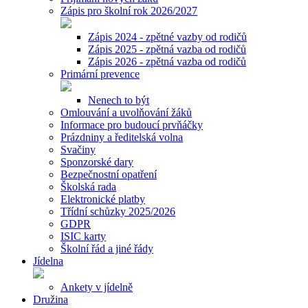
Zápis pro školní rok 2026/2027
Zápis 2024 - zpětné vazby od rodičů
Zápis 2025 - zpětná vazba od rodičů
Zápis 2026 - zpětná vazba od rodičů
Primární prevence
Nenech to být
Omlouvání a uvolňování žáků
Informace pro budoucí prvňáčky
Prázdniny a ředitelská volna
Svačiny
Sponzorské dary
Bezpečnostní opatření
Školská rada
Elektronické platby
Třídní schůzky 2025/2026
GDPR
ISIC karty
Školní řád a jiné řády
Jídelna
Ankety v jídelně
Družina