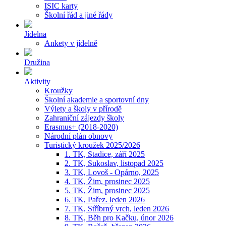
ISIC karty
Školní řád a jiné řády
Jídelna
Ankety v jídelně
Družina
Aktivity
Kroužky
Školní akademie a sportovní dny
Výlety a školy v přírodě
Zahraniční zájezdy školy
Erasmus+ (2018-2020)
Národní plán obnovy
Turistický kroužek 2025/2026
1. TK, Stadice, září 2025
2. TK, Sukoslav, listopad 2025
3. TK, Lovoš - Opárno, 2025
4. TK, Žim, prosinec 2025
5. TK, Žim, prosinec 2025
6. TK, Pařez. leden 2026
7. TK, Stříbrný vrch, leden 2026
8. TK, Běh pro Kačku, únor 2026