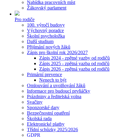
Nabídka pracovních míst
Žákovský parlament
Pro rodiče
100. výročí budovy
Výchovný poradce
Školní psycholožka
Další studium
Přijímání nových žáků
Zápis pro školní rok 2026/2027
Zápis 2024 - zpětné vazby od rodičů
Zápis 2025 - zpětná vazba od rodičů
Zápis 2026 - zpětná vazba od rodičů
Primární prevence
Nenech to být
Omlouvání a uvolňování žáků
Informace pro budoucí prvňáčky
Prázdniny a ředitelská volna
Svačiny
Sponzorské dary
Bezpečnostní opatření
Školská rada
Elektronické platby
Třídní schůzky 2025/2026
GDPR