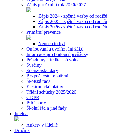
Zápis pro školní rok 2026/2027
Zápis 2024 - zpětné vazby od rodičů
Zápis 2025 - zpětná vazba od rodičů
Zápis 2026 - zpětná vazba od rodičů
Primární prevence
Nenech to být
Omlouvání a uvolňování žáků
Informace pro budoucí prvňáčky
Prázdniny a ředitelská volna
Svačiny
Sponzorské dary
Bezpečnostní opatření
Školská rada
Elektronické platby
Třídní schůzky 2025/2026
GDPR
ISIC karty
Školní řád a jiné řády
Jídelna
Ankety v jídelně
Družina