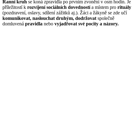
Ranní kruh
se koná zpravidla po prvním zvonění v osm hodin. Je
příležitostí k
rozvíjení
sociálních dovedností
a místem pro
rituály
(pozdravení, oslavy, sdílení zážitků aj.). Žáci a žákyně se zde učí
komunikovat, naslouchat druhým, dodržovat
společně
domluvená
pravidla
nebo
vyjadřovat své pocity a názory.