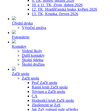
9. TK, Bořeň, březen 2026
10. a 11. TK, Zvon, duben 2026
12. TK, Hradišťanská louka, květen 2026
13. TK, Krupka. červen 2026
Úřední deska
Výroční zpráva
Fotogalerie
Kontakty
Vedení školy
Další kontakty
Školní jídelna
Školní družina
Začít spolu
Začít spolu
Proč Začít spolu
Ranní kruh Začít spolu
Trivium a Začít spolu
CA
Hodnotící kruh Začít spolu
Zkušenosti se ZaS
Jak ZaS vnímají naše učitelky