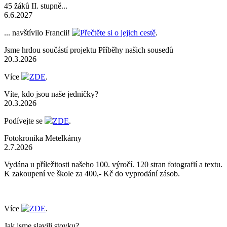
45 žáků II. stupně...
6.6.2027
... navštívilo Francii!
Přečtěte si o jejich cestě
.
Jsme hrdou součástí projektu Příběhy našich sousedů
20.3.2026
Více
ZDE
.
Víte, kdo jsou naše jedničky?
20.3.2026
Podívejte se
ZDE
.
Fotokronika Metelkárny
2.7.2026
Vydána u příležitosti našeho 100. výročí. 120 stran fotografií a textu.
K zakoupení ve škole za 400,- Kč do vyprodání zásob.
Více
ZDE
.
Jak jsme slavili stovku?