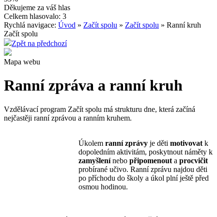
Děkujeme za váš hlas
Celkem hlasovalo: 3
Rychlá navigace:
Úvod
»
Začít spolu
»
Začít spolu
» Ranní kruh
Začít spolu
Zpět na předchozí
Mapa webu
Ranní zpráva a ranní kruh
Vzdělávací program Začít spolu má strukturu dne, která začíná
nejčastěji ranní zprávou a ranním kruhem.
Úkolem
ranní zprávy
je děti
motivovat
k
dopoledním aktivitám, poskytnout náměty k
zamyšlení
nebo
připomenout
a
procvičit
probírané učivo. Ranní zprávu najdou děti
po příchodu do školy a úkol plní ještě před
osmou hodinou.