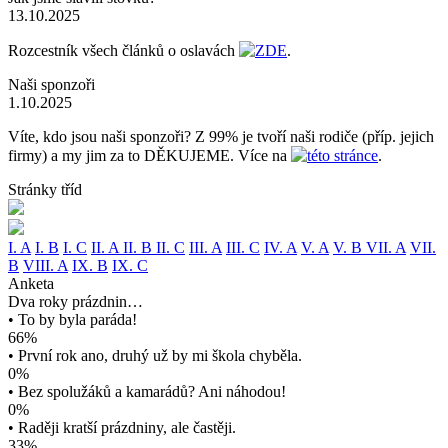
13.10.2025
Rozcestník všech článků o oslavách
ZDE
.
Naši sponzoři
1.10.2025
Víte, kdo jsou naši sponzoři? Z 99% je tvoří naši rodiče (příp. jejich
firmy) a my jim za to DĚKUJEME. Více na
této stránce
.
Stránky tříd
I. A
I. B
I. C
II. A
II. B
II. C
III. A
III. C
IV. A
V. A
V. B
VII. A
VII.
B
VIII. A
IX. B
IX. C
Anketa
Dva roky prázdnin…
• To by byla paráda!
66%
• První rok ano, druhý už by mi škola chyběla.
0%
• Bez spolužáků a kamarádů? Ani náhodou!
0%
• Raději kratší prázdniny, ale častěji.
33%