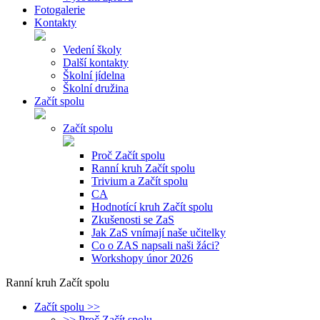
Fotogalerie
Kontakty
Vedení školy
Další kontakty
Školní jídelna
Školní družina
Začít spolu
Začít spolu
Proč Začít spolu
Ranní kruh Začít spolu
Trivium a Začít spolu
CA
Hodnotící kruh Začít spolu
Zkušenosti se ZaS
Jak ZaS vnímají naše učitelky
Co o ZAS napsali naši žáci?
Workshopy únor 2026
Ranní kruh Začít spolu
Začít spolu >>
>> Proč Začít spolu