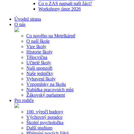
Co o ZAS napsali naši žáci?
Workshopy únor 2026
Úvodní strana
O nás
Co nového na Metelkárně
O naší škole
Vize školy
Historie školy
Tělocvična
Učitelé školy
Naši sponzoři
Naše jedničky
Vybavení školy
Vzpomínky na školu
Nabídka pracovních míst
Žákovský parlament
Pro rodiče
100. výročí budovy
Výchovný poradce
Školní psycholožka
Další studium
Přijímání nových žáků