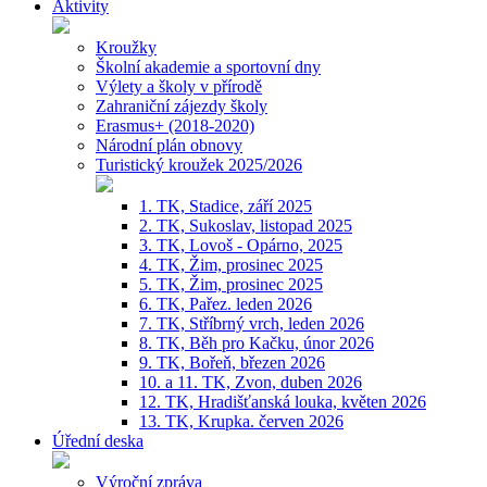
Aktivity
Kroužky
Školní akademie a sportovní dny
Výlety a školy v přírodě
Zahraniční zájezdy školy
Erasmus+ (2018-2020)
Národní plán obnovy
Turistický kroužek 2025/2026
1. TK, Stadice, září 2025
2. TK, Sukoslav, listopad 2025
3. TK, Lovoš - Opárno, 2025
4. TK, Žim, prosinec 2025
5. TK, Žim, prosinec 2025
6. TK, Pařez. leden 2026
7. TK, Stříbrný vrch, leden 2026
8. TK, Běh pro Kačku, únor 2026
9. TK, Bořeň, březen 2026
10. a 11. TK, Zvon, duben 2026
12. TK, Hradišťanská louka, květen 2026
13. TK, Krupka. červen 2026
Úřední deska
Výroční zpráva