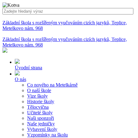
Základní škola s rozšířeným vyučováním cizích jazyků, Teplice,
Metelkovo nám. 968
Základní škola s rozšířeným vyučováním cizích jazyků, Teplice,
Metelkovo nám. 968
Úvodní strana
O nás
Co nového na Metelkárně
O naší škole
Vize školy
Historie školy
Tělocvična
Učitelé školy
Naši sponzoři
Naše jedničky
Vybavení školy
Vzpomínky na školu