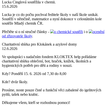
Lucka Cinglová soutěžila v chemii.
15.6.2026
Lucka je co do počtu pochval ředitele školy v naší škole unikát.
Soutěží v němčině, matematice a nyní dokonce v celostátním kole
soutěže Mladý chemik ČR.
Přečtěte si o ní stručné články -
o chemické soutěži
i o
ocenění
od zřizovatele školy
.
Charitativní sbírka pro Klokánek a azylové domy
12.6.2026
Ve spolupráci s nadačním fondem KLOKTEX help pořádáme
charitativní sbírku oblečení, bot, hraček, knížek, školních a
hygienických potřeb pro děti a rodiny v nouzi.
Kdy? Pondělí 15. 6. 2026 od 7,30 do 8,00
Kde? dvůr školy.
Prosíme, noste pouze čisté a funkční věci zabalené do igelitových
pytlů, tašek nebo krabic.
Děkujeme všem, kteří se rozhodnou pomoci!