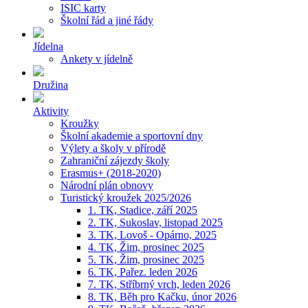
ISIC karty
Školní řád a jiné řády
Jídelna
Ankety v jídelně
Družina
Aktivity
Kroužky
Školní akademie a sportovní dny
Výlety a školy v přírodě
Zahraniční zájezdy školy
Erasmus+ (2018-2020)
Národní plán obnovy
Turistický kroužek 2025/2026
1. TK, Stadice, září 2025
2. TK, Sukoslav, listopad 2025
3. TK, Lovoš - Opárno, 2025
4. TK, Žim, prosinec 2025
5. TK, Žim, prosinec 2025
6. TK, Pařez. leden 2026
7. TK, Stříbrný vrch, leden 2026
8. TK, Běh pro Kačku, únor 2026