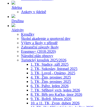
Jídelna
Ankety v jídelně
Družina
Aktivity
Kroužky
Školní akademie a sportovní dny
Výlety a školy v přírodě
Zahraniční zájezdy školy
Erasmus+ (2018-2020)
Národní plán obnovy
Turistický kroužek 2025/2026
1. TK, Stadice, září 2025
2. TK, Sukoslav, listopad 2025
3. TK, Lovoš - Opárno, 2025
4. TK, Žim, prosinec 2025
5. TK, Žim, prosinec 2025
6. TK, Pařez. leden 2026
7. TK, Stříbrný vrch, leden 2026
8. TK, Běh pro Kačku, únor 2026
9. TK, Bořeň, březen 2026
10. a 11. TK, Zvon, duben 2026