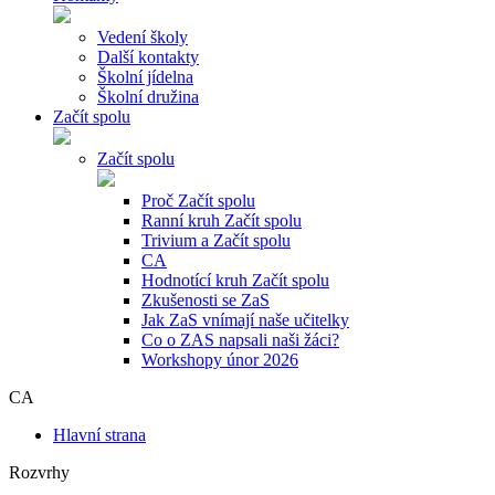
Vedení školy
Další kontakty
Školní jídelna
Školní družina
Začít spolu
Začít spolu
Proč Začít spolu
Ranní kruh Začít spolu
Trivium a Začít spolu
CA
Hodnotící kruh Začít spolu
Zkušenosti se ZaS
Jak ZaS vnímají naše učitelky
Co o ZAS napsali naši žáci?
Workshopy únor 2026
CA
Hlavní strana
Rozvrhy