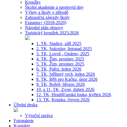
Kroužky
Školní akademie a sportovní dny
Výlety a školy v přírodě
Zahraniční zájezdy školy
Erasmus+ (2018-2020)
Národní plán obnovy
Turistický kroužek 2025/2026
1. TK, Stadice, září 2025
2. TK, Sukoslav, listopad 2025
3. TK, Lovoš - Opárno, 2025
4. TK, Žim, prosinec 2025
5. TK, Žim, prosinec 2025
6. TK, Pařez. leden 2026
7. TK, Stříbrný vrch, leden 2026
8. TK, Běh pro Kačku, únor 2026
9. TK, Bořeň, březen 2026
10. a 11. TK, Zvon, duben 2026
12. TK, Hradišťanská louka, květen 2026
13. TK, Krupka. červen 2026
Úřední deska
Výroční zpráva
Fotogalerie
Kontakty