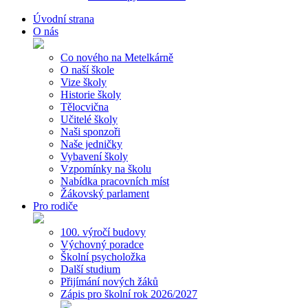
Úvodní strana
O nás
Co nového na Metelkárně
O naší škole
Vize školy
Historie školy
Tělocvična
Učitelé školy
Naši sponzoři
Naše jedničky
Vybavení školy
Vzpomínky na školu
Nabídka pracovních míst
Žákovský parlament
Pro rodiče
100. výročí budovy
Výchovný poradce
Školní psycholožka
Další studium
Přijímání nových žáků
Zápis pro školní rok 2026/2027