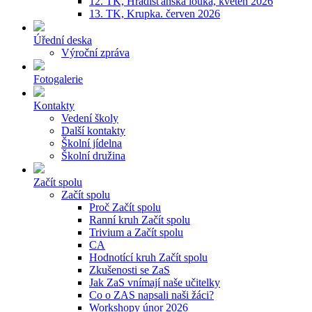
12. TK, Hradišťanská louka, květen 2026
13. TK, Krupka. červen 2026
Úřední deska
Výroční zpráva
Fotogalerie
Kontakty
Vedení školy
Další kontakty
Školní jídelna
Školní družina
Začít spolu
Začít spolu
Proč Začít spolu
Ranní kruh Začít spolu
Trivium a Začít spolu
CA
Hodnotící kruh Začít spolu
Zkušenosti se ZaS
Jak ZaS vnímají naše učitelky
Co o ZAS napsali naši žáci?
Workshopy únor 2026