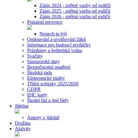
Zápis 2024 - zpětné vazby od rodičů
Zápis 2025 - zpětná vazba od rodičů
Zápis 2026 - zpětná vazba od rodičů
Primární prevence
Nenech to být
Omlouvání a uvolňování žáků
Informace pro budoucí prvňáčky
Prázdniny a ředitelská volna
Svačiny
Sponzorské dary
Bezpečnostní opatření
Školská rada
Elektronické platby
Třídní schůzky 2025/2026
GDPR
ISIC karty
Školní řád a jiné řády
Jídelna
Ankety v jídelně
Družina
Aktivity