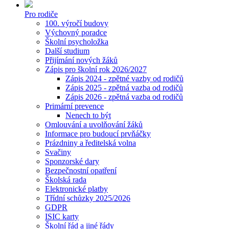
Pro rodiče
100. výročí budovy
Výchovný poradce
Školní psycholožka
Další studium
Přijímání nových žáků
Zápis pro školní rok 2026/2027
Zápis 2024 - zpětné vazby od rodičů
Zápis 2025 - zpětná vazba od rodičů
Zápis 2026 - zpětná vazba od rodičů
Primární prevence
Nenech to být
Omlouvání a uvolňování žáků
Informace pro budoucí prvňáčky
Prázdniny a ředitelská volna
Svačiny
Sponzorské dary
Bezpečnostní opatření
Školská rada
Elektronické platby
Třídní schůzky 2025/2026
GDPR
ISIC karty
Školní řád a jiné řády