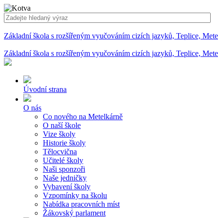
Základní škola s rozšířeným vyučováním cizích jazyků, Teplice, Met
Základní škola s rozšířeným vyučováním cizích jazyků, Teplice, Met
Úvodní strana
O nás
Co nového na Metelkárně
O naší škole
Vize školy
Historie školy
Tělocvična
Učitelé školy
Naši sponzoři
Naše jedničky
Vybavení školy
Vzpomínky na školu
Nabídka pracovních míst
Žákovský parlament