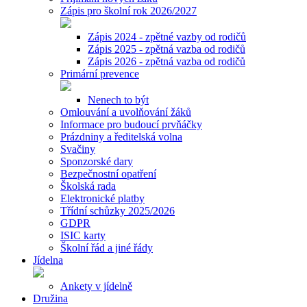
Zápis pro školní rok 2026/2027
Zápis 2024 - zpětné vazby od rodičů
Zápis 2025 - zpětná vazba od rodičů
Zápis 2026 - zpětná vazba od rodičů
Primární prevence
Nenech to být
Omlouvání a uvolňování žáků
Informace pro budoucí prvňáčky
Prázdniny a ředitelská volna
Svačiny
Sponzorské dary
Bezpečnostní opatření
Školská rada
Elektronické platby
Třídní schůzky 2025/2026
GDPR
ISIC karty
Školní řád a jiné řády
Jídelna
Ankety v jídelně
Družina