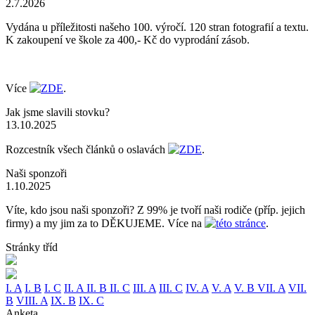
2.7.2026
Vydána u příležitosti našeho 100. výročí. 120 stran fotografií a textu.
K zakoupení ve škole za 400,- Kč do vyprodání zásob.
Více
ZDE
.
Jak jsme slavili stovku?
13.10.2025
Rozcestník všech článků o oslavách
ZDE
.
Naši sponzoři
1.10.2025
Víte, kdo jsou naši sponzoři? Z 99% je tvoří naši rodiče (příp. jejich
firmy) a my jim za to DĚKUJEME. Více na
této stránce
.
Stránky tříd
I. A
I. B
I. C
II. A
II. B
II. C
III. A
III. C
IV. A
V. A
V. B
VII. A
VII.
B
VIII. A
IX. B
IX. C
Anketa