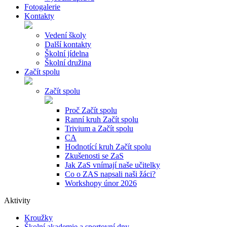
Fotogalerie
Kontakty
Vedení školy
Další kontakty
Školní jídelna
Školní družina
Začít spolu
Začít spolu
Proč Začít spolu
Ranní kruh Začít spolu
Trivium a Začít spolu
CA
Hodnotící kruh Začít spolu
Zkušenosti se ZaS
Jak ZaS vnímají naše učitelky
Co o ZAS napsali naši žáci?
Workshopy únor 2026
Aktivity
Kroužky
Školní akademie a sportovní dny