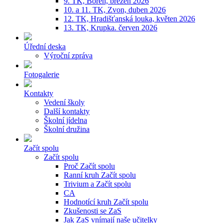
9. TK, Bořeň, březen 2026
10. a 11. TK, Zvon, duben 2026
12. TK, Hradišťanská louka, květen 2026
13. TK, Krupka. červen 2026
Úřední deska
Výroční zpráva
Fotogalerie
Kontakty
Vedení školy
Další kontakty
Školní jídelna
Školní družina
Začít spolu
Začít spolu
Proč Začít spolu
Ranní kruh Začít spolu
Trivium a Začít spolu
CA
Hodnotící kruh Začít spolu
Zkušenosti se ZaS
Jak ZaS vnímají naše učitelky