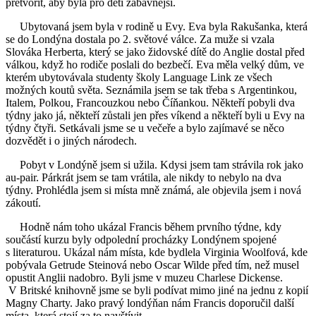
přetvořit, aby byla pro děti zábavnější.
Ubytovaná jsem byla v rodině u Evy. Eva byla Rakušanka, která
se do Londýna dostala po 2. světové válce. Za muže si vzala
Slováka Herberta, který se jako židovské dítě do Anglie dostal před
válkou, když ho rodiče poslali do bezbečí. Eva měla velký dům, ve
kterém ubytovávala studenty školy Language Link ze všech
možných koutů světa. Seznámila jsem se tak třeba s Argentinkou,
Italem, Polkou, Francouzkou nebo Číňankou. Někteří pobyli dva
týdny jako já, někteří zůstali jen přes víkend a někteří byli u Evy na
týdny čtyři. Setkávali jsme se u večeře a bylo zajímavé se něco
dozvědět i o jiných národech.
Pobyt v Londýně jsem si užila. Kdysi jsem tam strávila rok jako
au-pair. Párkrát jsem se tam vrátila, ale nikdy to nebylo na dva
týdny. Prohlédla jsem si místa mně známá, ale objevila jsem i nová
zákoutí.
Hodně nám toho ukázal Francis během prvního týdne, kdy
součástí kurzu byly odpolední procházky Londýnem spojené
s literaturou. Ukázal nám místa, kde bydlela Virginia Woolfová, kde
pobývala Getrude Steinová nebo Oscar Wilde před tím, než musel
opustit Anglii nadobro. Byli jsme v muzeu Charlese Dickense.
V Britské knihovně jsme se byli podívat mimo jiné na jednu z kopií
Magny Charty. Jako pravý londýňan nám Francis doporučil další
místa, která stojí za to navštívit.