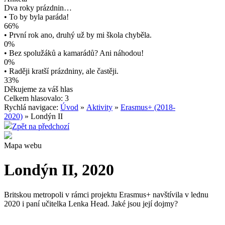
Dva roky prázdnin…
• To by byla paráda!
66%
• První rok ano, druhý už by mi škola chyběla.
0%
• Bez spolužáků a kamarádů? Ani náhodou!
0%
• Raději kratší prázdniny, ale častěji.
33%
Děkujeme za váš hlas
Celkem hlasovalo: 3
Rychlá navigace:
Úvod
»
Aktivity
»
Erasmus+ (2018-
2020)
» Londýn II
Zpět na předchozí
Mapa webu
Londýn II, 2020
Britskou metropoli v rámci projektu Erasmus+ navštívila v lednu
2020 i paní učitelka Lenka Head. Jaké jsou její dojmy?