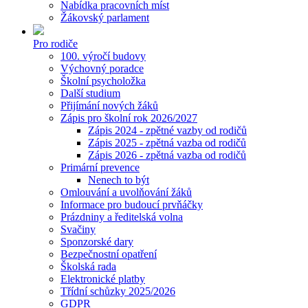
Nabídka pracovních míst
Žákovský parlament
Pro rodiče
100. výročí budovy
Výchovný poradce
Školní psycholožka
Další studium
Přijímání nových žáků
Zápis pro školní rok 2026/2027
Zápis 2024 - zpětné vazby od rodičů
Zápis 2025 - zpětná vazba od rodičů
Zápis 2026 - zpětná vazba od rodičů
Primární prevence
Nenech to být
Omlouvání a uvolňování žáků
Informace pro budoucí prvňáčky
Prázdniny a ředitelská volna
Svačiny
Sponzorské dary
Bezpečnostní opatření
Školská rada
Elektronické platby
Třídní schůzky 2025/2026
GDPR