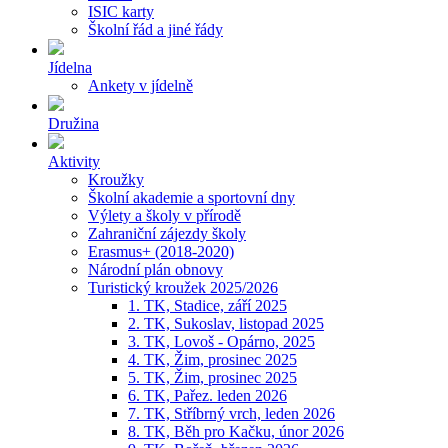
ISIC karty
Školní řád a jiné řády
Jídelna
Ankety v jídelně
Družina
Aktivity
Kroužky
Školní akademie a sportovní dny
Výlety a školy v přírodě
Zahraniční zájezdy školy
Erasmus+ (2018-2020)
Národní plán obnovy
Turistický kroužek 2025/2026
1. TK, Stadice, září 2025
2. TK, Sukoslav, listopad 2025
3. TK, Lovoš - Opárno, 2025
4. TK, Žim, prosinec 2025
5. TK, Žim, prosinec 2025
6. TK, Pařez. leden 2026
7. TK, Stříbrný vrch, leden 2026
8. TK, Běh pro Kačku, únor 2026