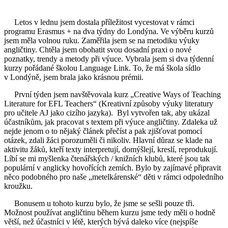
Letos v lednu jsem dostala příležitost vycestovat v rámci
programu Erasmus + na dva týdny do Londýna. Ve výběru kurzů
jsem měla volnou ruku. Zaměřila jsem se na metodiku výuky
angličtiny. Chtěla jsem obohatit svou dosadní praxi o nové
poznatky, trendy a metody při výuce. Vybrala jsem si dva týdenní
kurzy pořádané školou Language Link. To, že má škola sídlo
v Londýně, jsem brala jako krásnou prémii.
První týden jsem navštěvovala kurz „Creative Ways of Teaching
Literature for EFL Teachers“ (Kreativní způsoby výuky literatury
pro učitele AJ jako cizího jazyka). Byl vytvořen tak, aby ukázal
účastníkům, jak pracovat s textem při výuce angličtiny. Zdaleka už
nejde jenom o to nějaký článek přečíst a pak zjišťovat pomocí
otázek, zdali žáci porozuměli či nikoliv. Hlavní důraz se klade na
aktivitu žáků, kteří texty interpretují, domýšlejí, kreslí, reprodukují.
Líbí se mi myšlenka čtenářských / knižních klubů, které jsou tak
populární v anglicky hovořících zemích. Bylo by zajímavé připravit
něco podobného pro naše „metelkárenské“ děti v rámci odpoledního
kroužku.
Bonusem u tohoto kurzu bylo, že jsme se sešli pouze tři.
Možnost používat angličtinu během kurzu jsme tedy měli o hodně
větší, než účastníci v létě, kterých bývá daleko více (nejspíše