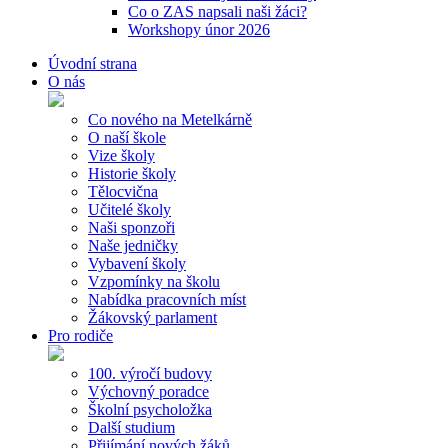
Co o ZAS napsali naši žáci?
Workshopy únor 2026
Úvodní strana
O nás
Co nového na Metelkárně
O naší škole
Vize školy
Historie školy
Tělocvična
Učitelé školy
Naši sponzoři
Naše jedničky
Vybavení školy
Vzpomínky na školu
Nabídka pracovních míst
Žákovský parlament
Pro rodiče
100. výročí budovy
Výchovný poradce
Školní psycholožka
Další studium
Přijímání nových žáků