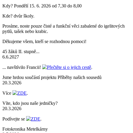
Kdy? Pondělí 15. 6. 2026 od 7,30 do 8,00
Kde? dvůr školy.
Prosíme, noste pouze čisté a funkční věci zabalené do igelitových
pytlů, tašek nebo krabic.
Děkujeme všem, kteří se rozhodnou pomoci!
45 žáků II. stupně...
6.6.2027
... navštívilo Francii!
Přečtěte si o jejich cestě
.
Jsme hrdou součástí projektu Příběhy našich sousedů
20.3.2026
Více
ZDE
.
Víte, kdo jsou naše jedničky?
20.3.2026
Podívejte se
ZDE
.
Fotokronika Metelkárny