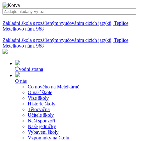
Základní škola s rozšířeným vyučováním cizích jazyků, Teplice,
Metelkovo nám. 968
Základní škola s rozšířeným vyučováním cizích jazyků, Teplice,
Metelkovo nám. 968
Úvodní strana
O nás
Co nového na Metelkárně
O naší škole
Vize školy
Historie školy
Tělocvična
Učitelé školy
Naši sponzoři
Naše jedničky
Vybavení školy
Vzpomínky na školu