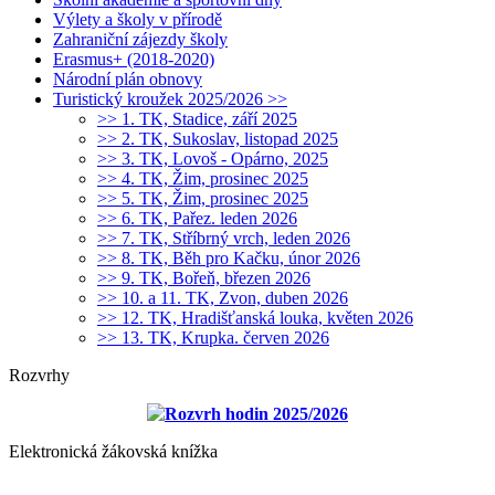
Výlety a školy v přírodě
Zahraniční zájezdy školy
Erasmus+ (2018-2020)
Národní plán obnovy
Turistický kroužek 2025/2026 >>
>> 1. TK, Stadice, září 2025
>> 2. TK, Sukoslav, listopad 2025
>> 3. TK, Lovoš - Opárno, 2025
>> 4. TK, Žim, prosinec 2025
>> 5. TK, Žim, prosinec 2025
>> 6. TK, Pařez. leden 2026
>> 7. TK, Stříbrný vrch, leden 2026
>> 8. TK, Běh pro Kačku, únor 2026
>> 9. TK, Bořeň, březen 2026
>> 10. a 11. TK, Zvon, duben 2026
>> 12. TK, Hradišťanská louka, květen 2026
>> 13. TK, Krupka. červen 2026
Rozvrhy
Rozvrh hodin 2025/2026
Elektronická žákovská knížka