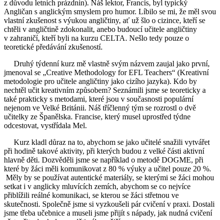
z důvodu letních prázdnin). Náš lektor, Francis, byl typický
Angličan s anglickým smyslem pro humor. Líbilo se mi, že měl svou
vlastní zkušenost s výukou angličtiny, ať už šlo o cizince, kteří se
chtěli v angličtině zdokonalit, anebo budoucí učitele angličtiny
v zahraničí, kteří byli na kurzu CELTA. Nešlo tedy pouze o
teoretické předávání zkušeností.
Druhý týdenní kurz mě vlastně svým názvem zaujal jako první,
jmenoval se „Creative Methodology for EFL Teachers“ (Kreativní
metodologie pro učitele angličtiny jako cizího jazyka). Kdo by
nechtěl učit kreativním způsobem? Seznámili jsme se teoreticky a
také prakticky s metodami, které jsou v současnosti populární
nejenom ve Velké Británii. Náš tříčlenný tým se rozrostl o dvě
učitelky ze Španělska. Francise, který musel uprostřed týdne
odcestovat, vystřídala Mel.
Kurz kladl důraz na to, abychom se jako učitelé snažili vytvářet
při hodině takové aktivity, při kterých budou z velké části aktivní
hlavně děti. Dozvěděli jsme se například o metodě DOGME, při
které by žáci měli komunikovat z 80 % výuky a učitel pouze 20 %.
Měly by se používat autentické materiály, se kterými se žáci mohou
setkat i v anglicky mluvících zemích, abychom se co nejvíce
přiblížili reálné komunikaci, se kterou se žáci střetnou ve
skutečnosti. Společně jsme si vyzkoušeli pár cvičení v praxi. Dostali
jsme třeba učebnice a museli jsme přijít s nápady, jak nudná cvičení