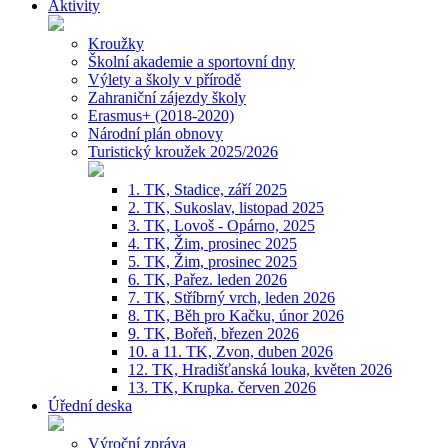
Aktivity
Kroužky
Školní akademie a sportovní dny
Výlety a školy v přírodě
Zahraniční zájezdy školy
Erasmus+ (2018-2020)
Národní plán obnovy
Turistický kroužek 2025/2026
1. TK, Stadice, září 2025
2. TK, Sukoslav, listopad 2025
3. TK, Lovoš - Opárno, 2025
4. TK, Žim, prosinec 2025
5. TK, Žim, prosinec 2025
6. TK, Pařez. leden 2026
7. TK, Stříbrný vrch, leden 2026
8. TK, Běh pro Kačku, únor 2026
9. TK, Bořeň, březen 2026
10. a 11. TK, Zvon, duben 2026
12. TK, Hradišťanská louka, květen 2026
13. TK, Krupka. červen 2026
Úřední deska
Výroční zpráva