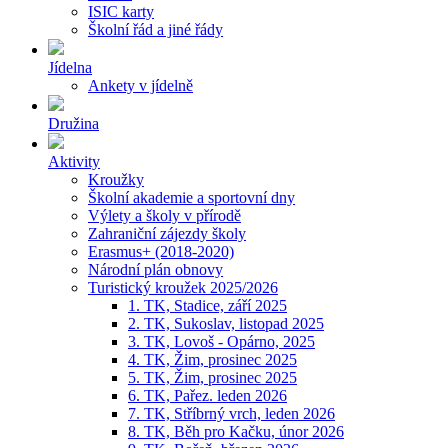
ISIC karty
Školní řád a jiné řády
Jídelna
Ankety v jídelně
Družina
Aktivity
Kroužky
Školní akademie a sportovní dny
Výlety a školy v přírodě
Zahraniční zájezdy školy
Erasmus+ (2018-2020)
Národní plán obnovy
Turistický kroužek 2025/2026
1. TK, Stadice, září 2025
2. TK, Sukoslav, listopad 2025
3. TK, Lovoš - Opárno, 2025
4. TK, Žim, prosinec 2025
5. TK, Žim, prosinec 2025
6. TK, Pařez. leden 2026
7. TK, Stříbrný vrch, leden 2026
8. TK, Běh pro Kačku, únor 2026