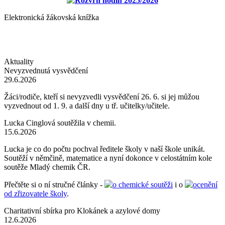
Rozvrh hodin 2025/2026
Elektronická žákovská knížka
Aktuality
Nevyzvednutá vysvědčení
29.6.2026
Žáci/rodiče, kteří si nevyzvedli vysvědčení 26. 6. si jej můžou
vyzvednout od 1. 9. a další dny u tř. učitelky/učitele.
Lucka Cinglová soutěžila v chemii.
15.6.2026
Lucka je co do počtu pochval ředitele školy v naší škole unikát.
Soutěží v němčině, matematice a nyní dokonce v celostátním kole
soutěže Mladý chemik ČR.
Přečtěte si o ní stručné články -
o chemické soutěži
i o
ocenění
od zřizovatele školy
.
Charitativní sbírka pro Klokánek a azylové domy
12.6.2026