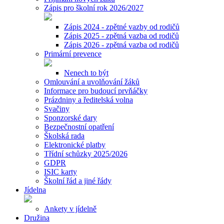
Zápis pro školní rok 2026/2027
Zápis 2024 - zpětné vazby od rodičů
Zápis 2025 - zpětná vazba od rodičů
Zápis 2026 - zpětná vazba od rodičů
Primární prevence
Nenech to být
Omlouvání a uvolňování žáků
Informace pro budoucí prvňáčky
Prázdniny a ředitelská volna
Svačiny
Sponzorské dary
Bezpečnostní opatření
Školská rada
Elektronické platby
Třídní schůzky 2025/2026
GDPR
ISIC karty
Školní řád a jiné řády
Jídelna
Ankety v jídelně
Družina