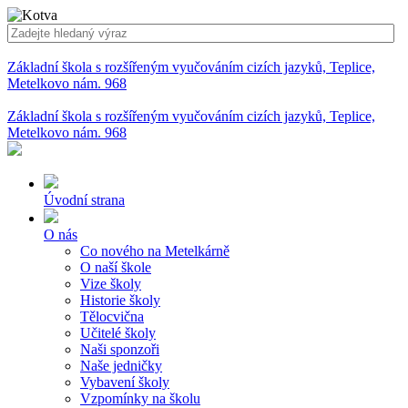
Základní škola s rozšířeným vyučováním cizích jazyků, Teplice,
Metelkovo nám. 968
Základní škola s rozšířeným vyučováním cizích jazyků, Teplice,
Metelkovo nám. 968
Úvodní strana
O nás
Co nového na Metelkárně
O naší škole
Vize školy
Historie školy
Tělocvična
Učitelé školy
Naši sponzoři
Naše jedničky
Vybavení školy
Vzpomínky na školu