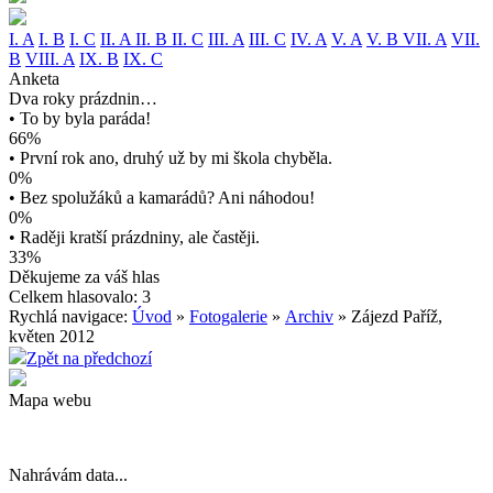
I. A
I. B
I. C
II. A
II. B
II. C
III. A
III. C
IV. A
V. A
V. B
VII. A
VII.
B
VIII. A
IX. B
IX. C
Anketa
Dva roky prázdnin…
• To by byla paráda!
66%
• První rok ano, druhý už by mi škola chyběla.
0%
• Bez spolužáků a kamarádů? Ani náhodou!
0%
• Raději kratší prázdniny, ale častěji.
33%
Děkujeme za váš hlas
Celkem hlasovalo: 3
Rychlá navigace:
Úvod
»
Fotogalerie
»
Archiv
» Zájezd Paříž,
květen 2012
Zpět na předchozí
Mapa webu
Nahrávám data...