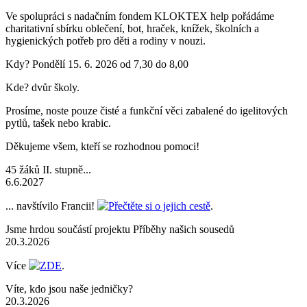
Ve spolupráci s nadačním fondem KLOKTEX help pořádáme
charitativní sbírku oblečení, bot, hraček, knížek, školních a
hygienických potřeb pro děti a rodiny v nouzi.
Kdy? Pondělí 15. 6. 2026 od 7,30 do 8,00
Kde? dvůr školy.
Prosíme, noste pouze čisté a funkční věci zabalené do igelitových
pytlů, tašek nebo krabic.
Děkujeme všem, kteří se rozhodnou pomoci!
45 žáků II. stupně...
6.6.2027
... navštívilo Francii!
Přečtěte si o jejich cestě
.
Jsme hrdou součástí projektu Příběhy našich sousedů
20.3.2026
Více
ZDE
.
Víte, kdo jsou naše jedničky?
20.3.2026