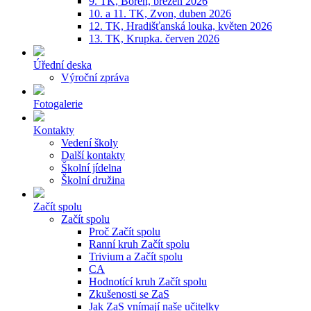
9. TK, Bořeň, březen 2026
10. a 11. TK, Zvon, duben 2026
12. TK, Hradišťanská louka, květen 2026
13. TK, Krupka. červen 2026
Úřední deska
Výroční zpráva
Fotogalerie
Kontakty
Vedení školy
Další kontakty
Školní jídelna
Školní družina
Začít spolu
Začít spolu
Proč Začít spolu
Ranní kruh Začít spolu
Trivium a Začít spolu
CA
Hodnotící kruh Začít spolu
Zkušenosti se ZaS
Jak ZaS vnímají naše učitelky