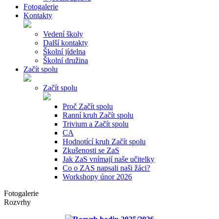
Fotogalerie
Kontakty
Vedení školy
Další kontakty
Školní jídelna
Školní družina
Začít spolu
Začít spolu
Proč Začít spolu
Ranní kruh Začít spolu
Trivium a Začít spolu
CA
Hodnotící kruh Začít spolu
Zkušenosti se ZaS
Jak ZaS vnímají naše učitelky
Co o ZAS napsali naši žáci?
Workshopy únor 2026
Fotogalerie
Rozvrhy