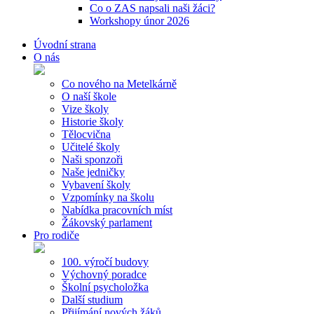
Co o ZAS napsali naši žáci?
Workshopy únor 2026
Úvodní strana
O nás
Co nového na Metelkárně
O naší škole
Vize školy
Historie školy
Tělocvična
Učitelé školy
Naši sponzoři
Naše jedničky
Vybavení školy
Vzpomínky na školu
Nabídka pracovních míst
Žákovský parlament
Pro rodiče
100. výročí budovy
Výchovný poradce
Školní psycholožka
Další studium
Přijímání nových žáků