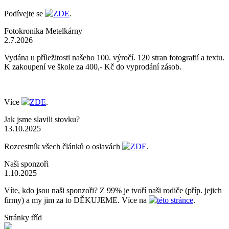
Podívejte se
ZDE
.
Fotokronika Metelkárny
2.7.2026
Vydána u příležitosti našeho 100. výročí. 120 stran fotografií a textu.
K zakoupení ve škole za 400,- Kč do vyprodání zásob.
Více
ZDE
.
Jak jsme slavili stovku?
13.10.2025
Rozcestník všech článků o oslavách
ZDE
.
Naši sponzoři
1.10.2025
Víte, kdo jsou naši sponzoři? Z 99% je tvoří naši rodiče (příp. jejich
firmy) a my jim za to DĚKUJEME. Více na
této stránce
.
Stránky tříd