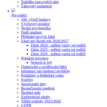
Nabídka pracovních míst
Žákovský parlament
Pro rodiče
100. výročí budovy
Výchovný poradce
Školní psycholožka
Další studium
Přijímání nových žáků
Zápis pro školní rok 2026/2027
Zápis 2024 - zpětné vazby od rodičů
Zápis 2025 - zpětná vazba od rodičů
Zápis 2026 - zpětná vazba od rodičů
Primární prevence
Nenech to být
Omlouvání a uvolňování žáků
Informace pro budoucí prvňáčky
Prázdniny a ředitelská volna
Svačiny
Sponzorské dary
Bezpečnostní opatření
Školská rada
Elektronické platby
Třídní schůzky 2025/2026
GDPR