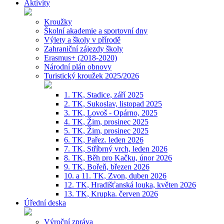
Aktivity
Kroužky
Školní akademie a sportovní dny
Výlety a školy v přírodě
Zahraniční zájezdy školy
Erasmus+ (2018-2020)
Národní plán obnovy
Turistický kroužek 2025/2026
1. TK, Stadice, září 2025
2. TK, Sukoslav, listopad 2025
3. TK, Lovoš - Opárno, 2025
4. TK, Žim, prosinec 2025
5. TK, Žim, prosinec 2025
6. TK, Pařez. leden 2026
7. TK, Stříbrný vrch, leden 2026
8. TK, Běh pro Kačku, únor 2026
9. TK, Bořeň, březen 2026
10. a 11. TK, Zvon, duben 2026
12. TK, Hradišťanská louka, květen 2026
13. TK, Krupka. červen 2026
Úřední deska
Výroční zpráva