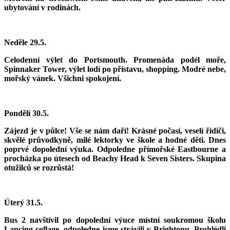
ubytování v rodinách.
Neděle 29.5.
Celodenní výlet do Portsmouth. Promenáda podél moře,
Spinnaker Tower, výlet lodí po přístavu, shopping. Modré nebe,
mořský vánek. Všichni spokojení.
Pondělí 30.5.
Zájezd je v půlce! Vše se nám daří! Krásné počasí, veselí řidiči,
skvělé průvodkyně, milé lektorky ve škole a hodné děti. Dnes
poprvé dopolední výuka. Odpoledne přímořské Eastbourne a
procházka po útesech od Beachy Head k Seven Sisters. Skupina
otužilců se rozrůstá!
Úterý 31.5.
Bus 2 navštívil po dopolední výuce místní soukromou školu
Lancing collage, odpoledne jsme strávili v Brightonu. Prohlédli