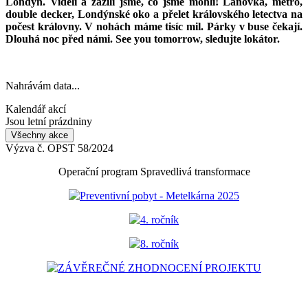
Londýn. Viděli a zažili jsme, co jsme mohli! Lanovka, metro,
double decker, Londýnské oko a přelet královského letectva na
počest královny. V nohách máme tisíc mil. Párky v buse čekají.
Dlouhá noc před námi. See you tomorrow, sledujte lokátor.
Nahrávám data...
Kalendář akcí
Jsou letní prázdniny
Všechny akce
Výzva č. OPST 58/2024
Operační program Spravedlivá transformace
Preventivní pobyt - Metelkárna 2025
4. ročník
8. ročník
ZÁVĚREČNÉ ZHODNOCENÍ PROJEKTU