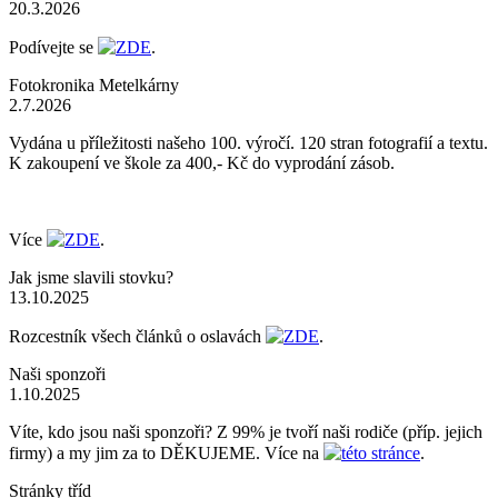
20.3.2026
Podívejte se
ZDE
.
Fotokronika Metelkárny
2.7.2026
Vydána u příležitosti našeho 100. výročí. 120 stran fotografií a textu.
K zakoupení ve škole za 400,- Kč do vyprodání zásob.
Více
ZDE
.
Jak jsme slavili stovku?
13.10.2025
Rozcestník všech článků o oslavách
ZDE
.
Naši sponzoři
1.10.2025
Víte, kdo jsou naši sponzoři? Z 99% je tvoří naši rodiče (příp. jejich
firmy) a my jim za to DĚKUJEME. Více na
této stránce
.
Stránky tříd