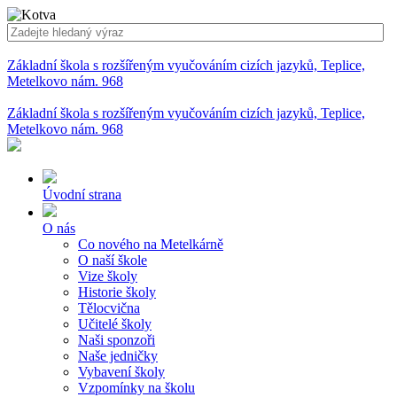
Základní škola s rozšířeným vyučováním cizích jazyků, Teplice,
Metelkovo nám. 968
Základní škola s rozšířeným vyučováním cizích jazyků, Teplice,
Metelkovo nám. 968
Úvodní strana
O nás
Co nového na Metelkárně
O naší škole
Vize školy
Historie školy
Tělocvična
Učitelé školy
Naši sponzoři
Naše jedničky
Vybavení školy
Vzpomínky na školu