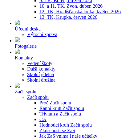
9. TK, Bořeň, březen 2026
10. a 11. TK, Zvon, duben 2026
12. TK, Hradišťanská louka, květen 2026
13. TK, Krupka. červen 2026
Úřední deska
Výroční zpráva
Fotogalerie
Kontakty
Vedení školy
Další kontakty
Školní jídelna
Školní družina
Začít spolu
Začít spolu
Proč Začít spolu
Ranní kruh Začít spolu
Trivium a Začít spolu
CA
Hodnotící kruh Začít spolu
Zkušenosti se ZaS
Jak ZaS vnímají naše učitelky