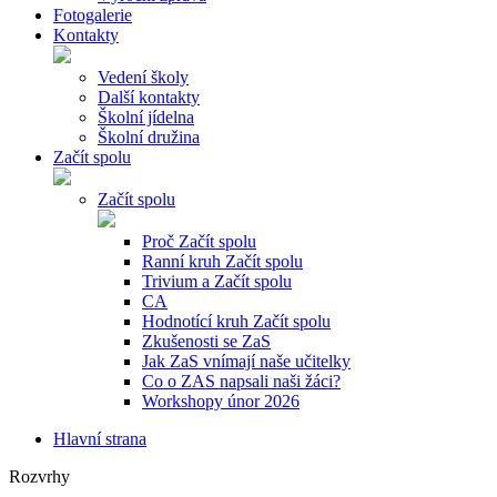
Fotogalerie
Kontakty
Vedení školy
Další kontakty
Školní jídelna
Školní družina
Začít spolu
Začít spolu
Proč Začít spolu
Ranní kruh Začít spolu
Trivium a Začít spolu
CA
Hodnotící kruh Začít spolu
Zkušenosti se ZaS
Jak ZaS vnímají naše učitelky
Co o ZAS napsali naši žáci?
Workshopy únor 2026
Hlavní strana
Rozvrhy