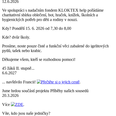
12.6.2026
Ve spolupráci s nadačním fondem KLOKTEX help pořádáme
charitativní sbírku oblečení, bot, hraček, knížek, školních a
hygienických potřeb pro děti a rodiny v nouzi.
Kdy? Pondělí 15. 6. 2026 od 7,30 do 8,00
Kde? dvůr školy.
Prosíme, noste pouze čisté a funkční věci zabalené do igelitových
pytlů, tašek nebo krabic.
Děkujeme všem, kteří se rozhodnou pomoci!
45 žáků II. stupně...
6.6.2027
... navštívilo Francii!
Přečtěte si o jejich cestě
.
Jsme hrdou součástí projektu Příběhy našich sousedů
20.3.2026
Více
ZDE
.
Víte, kdo jsou naše jedničky?