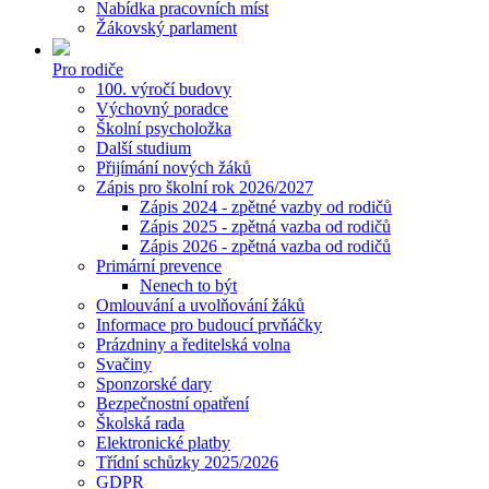
Nabídka pracovních míst
Žákovský parlament
Pro rodiče
100. výročí budovy
Výchovný poradce
Školní psycholožka
Další studium
Přijímání nových žáků
Zápis pro školní rok 2026/2027
Zápis 2024 - zpětné vazby od rodičů
Zápis 2025 - zpětná vazba od rodičů
Zápis 2026 - zpětná vazba od rodičů
Primární prevence
Nenech to být
Omlouvání a uvolňování žáků
Informace pro budoucí prvňáčky
Prázdniny a ředitelská volna
Svačiny
Sponzorské dary
Bezpečnostní opatření
Školská rada
Elektronické platby
Třídní schůzky 2025/2026
GDPR