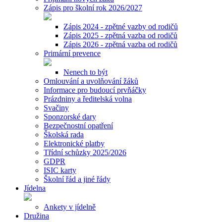
Zápis pro školní rok 2026/2027
Zápis 2024 - zpětné vazby od rodičů
Zápis 2025 - zpětná vazba od rodičů
Zápis 2026 - zpětná vazba od rodičů
Primární prevence
Nenech to být
Omlouvání a uvolňování žáků
Informace pro budoucí prvňáčky
Prázdniny a ředitelská volna
Svačiny
Sponzorské dary
Bezpečnostní opatření
Školská rada
Elektronické platby
Třídní schůzky 2025/2026
GDPR
ISIC karty
Školní řád a jiné řády
Jídelna
Ankety v jídelně
Družina