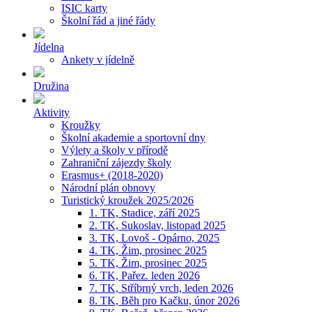
ISIC karty
Školní řád a jiné řády
Jídelna
Ankety v jídelně
Družina
Aktivity
Kroužky
Školní akademie a sportovní dny
Výlety a školy v přírodě
Zahraniční zájezdy školy
Erasmus+ (2018-2020)
Národní plán obnovy
Turistický kroužek 2025/2026
1. TK, Stadice, září 2025
2. TK, Sukoslav, listopad 2025
3. TK, Lovoš - Opárno, 2025
4. TK, Žim, prosinec 2025
5. TK, Žim, prosinec 2025
6. TK, Pařez. leden 2026
7. TK, Stříbrný vrch, leden 2026
8. TK, Běh pro Kačku, únor 2026