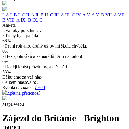
I. A
I. B
I. C
II. A
II. B
II. C
III. A
III. C
IV. A
V. A
V. B
VII. A
VII.
B
VIII. A
IX. B
IX. C
Anketa
Dva roky prázdnin…
• To by byla paráda!
66%
• První rok ano, druhý už by mi škola chyběla.
0%
• Bez spolužáků a kamarádů? Ani náhodou!
0%
• Raději kratší prázdniny, ale častěji.
33%
Děkujeme za váš hlas
Celkem hlasovalo: 3
Rychlá navigace:
Úvod
Zpět na předchozí
Mapa webu
Zájezd do Británie - Brighton
2022