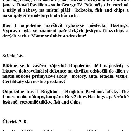
jsme si Royal Pavillion - sídlo George IV. Pak měly děti rozchod
a užily si zábavy na místní pláži - kolotoče, fish and chips a
nakoupily si v malebných obchůdcích.
Bus 1 odpoledne navštívil rybářské městečko Hastings.
Výprava byla ve znamení pašeráckých jeskyní, fish&chips a
drzých racků. Máme se dobře a zdravíme!
Středa 1.6.
Blížíme se k závěru zájezdu! Dopoledne děti naposledy s
lektory, dobrovolníci si dokonce na chvilku odskočili do dílen v
místní obdobě průmyslové školy - motory, auta, letadla, vrtule.
Certifikáty slavnostně předány!
Odpoledne bus 1 Brighton - Brighton Pavillion, uličky The
Lanes, molo, nákupy, koupání. Bus 2 dnes Hastings - pašerácké
jeskyně, roztomilé uličky, fish and chips.
Čtvrtek 2. 6.