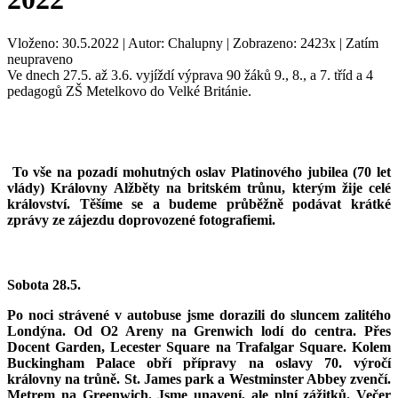
Vloženo: 30.5.2022 | Autor: Chalupny | Zobrazeno: 2423x | Zatím
neupraveno
Ve dnech 27.5. až 3.6. vyjíždí výprava 90 žáků 9., 8., a 7. tříd a 4
pedagogů ZŠ Metelkovo do Velké Británie.
To vše na pozadí mohutných oslav Platinového jubilea (70 let
vlády) Královny Alžběty na britském trůnu, kterým žije celé
království. Těšíme se a budeme průběžně podávat krátké
zprávy ze zájezdu doprovozené fotografiemi.
Sobota 28.5.
Po noci strávené v autobuse jsme dorazili do sluncem zalitého
Londýna. Od O2 Areny na Grenwich lodí do centra. Přes
Docent Garden, Lecester Square na Trafalgar Square. Kolem
Buckingham Palace obří přípravy na oslavy 70. výročí
královny na trůně. St. James park a Westminster Abbey zvenčí.
Metrem na Greenwich. Jsme unavení, ale plní zážitků. Večer