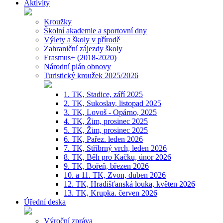
Aktivity
Kroužky
Školní akademie a sportovní dny
Výlety a školy v přírodě
Zahraniční zájezdy školy
Erasmus+ (2018-2020)
Národní plán obnovy
Turistický kroužek 2025/2026
1. TK, Stadice, září 2025
2. TK, Sukoslav, listopad 2025
3. TK, Lovoš - Opárno, 2025
4. TK, Žim, prosinec 2025
5. TK, Žim, prosinec 2025
6. TK, Pařez. leden 2026
7. TK, Stříbrný vrch, leden 2026
8. TK, Běh pro Kačku, únor 2026
9. TK, Bořeň, březen 2026
10. a 11. TK, Zvon, duben 2026
12. TK, Hradišťanská louka, květen 2026
13. TK, Krupka. červen 2026
Úřední deska
Výroční zpráva