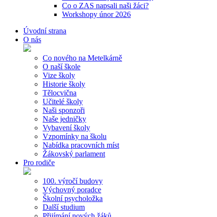
Co o ZAS napsali naši žáci?
Workshopy únor 2026
Úvodní strana
O nás
Co nového na Metelkárně
O naší škole
Vize školy
Historie školy
Tělocvična
Učitelé školy
Naši sponzoři
Naše jedničky
Vybavení školy
Vzpomínky na školu
Nabídka pracovních míst
Žákovský parlament
Pro rodiče
100. výročí budovy
Výchovný poradce
Školní psycholožka
Další studium
Přijímání nových žáků