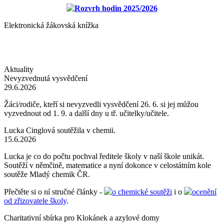
Rozvrh hodin 2025/2026
Elektronická žákovská knížka
Aktuality
Nevyzvednutá vysvědčení
29.6.2026
Žáci/rodiče, kteří si nevyzvedli vysvědčení 26. 6. si jej můžou
vyzvednout od 1. 9. a další dny u tř. učitelky/učitele.
Lucka Cinglová soutěžila v chemii.
15.6.2026
Lucka je co do počtu pochval ředitele školy v naší škole unikát.
Soutěží v němčině, matematice a nyní dokonce v celostátním kole
soutěže Mladý chemik ČR.
Přečtěte si o ní stručné články -
o chemické soutěži
i o
ocenění
od zřizovatele školy
.
Charitativní sbírka pro Klokánek a azylové domy