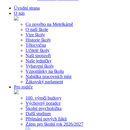
Úvodní strana
O nás
Co nového na Metelkárně
O naší škole
Vize školy
Historie školy
Tělocvična
Učitelé školy
Naši sponzoři
Naše jedničky
Vybavení školy
Vzpomínky na školu
Nabídka pracovních míst
Žákovský parlament
Pro rodiče
100. výročí budovy
Výchovný poradce
Školní psycholožka
Další studium
Přijímání nových žáků
Zápis pro školní rok 2026/2027