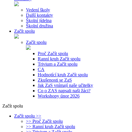
Vedení školy
Další kontakty
Školní jídelna
Školní družina
Začít spolu
Začít spolu
Proč Začít spolu
Ranní kruh Začít spolu
Trivium a Začít spolu
CA
Hodnotící kruh Začít spolu
Zkušenosti se ZaS
Jak ZaS vnímají naše učitelky
Co o ZAS napsali naši žáci?
Workshopy únor 2026
Začít spolu
Začít spolu >>
>> Proč Začít spolu
>> Ranní kruh Začít spolu
>> Trivium a Začít spolu