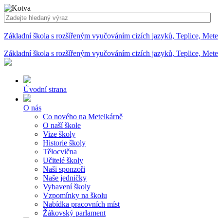
Základní škola s rozšířeným vyučováním cizích jazyků, Teplice, Met
Základní škola s rozšířeným vyučováním cizích jazyků, Teplice, Met
Úvodní strana
O nás
Co nového na Metelkárně
O naší škole
Vize školy
Historie školy
Tělocvična
Učitelé školy
Naši sponzoři
Naše jedničky
Vybavení školy
Vzpomínky na školu
Nabídka pracovních míst
Žákovský parlament