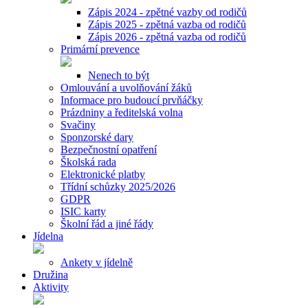
Zápis 2024 - zpětné vazby od rodičů
Zápis 2025 - zpětná vazba od rodičů
Zápis 2026 - zpětná vazba od rodičů
Primární prevence
Nenech to být
Omlouvání a uvolňování žáků
Informace pro budoucí prvňáčky
Prázdniny a ředitelská volna
Svačiny
Sponzorské dary
Bezpečnostní opatření
Školská rada
Elektronické platby
Třídní schůzky 2025/2026
GDPR
ISIC karty
Školní řád a jiné řády
Jídelna
Ankety v jídelně
Družina
Aktivity