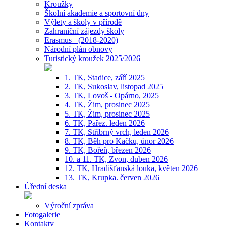
Kroužky
Školní akademie a sportovní dny
Výlety a školy v přírodě
Zahraniční zájezdy školy
Erasmus+ (2018-2020)
Národní plán obnovy
Turistický kroužek 2025/2026
1. TK, Stadice, září 2025
2. TK, Sukoslav, listopad 2025
3. TK, Lovoš - Opárno, 2025
4. TK, Žim, prosinec 2025
5. TK, Žim, prosinec 2025
6. TK, Pařez. leden 2026
7. TK, Stříbrný vrch, leden 2026
8. TK, Běh pro Kačku, únor 2026
9. TK, Bořeň, březen 2026
10. a 11. TK, Zvon, duben 2026
12. TK, Hradišťanská louka, květen 2026
13. TK, Krupka. červen 2026
Úřední deska
Výroční zpráva
Fotogalerie
Kontakty