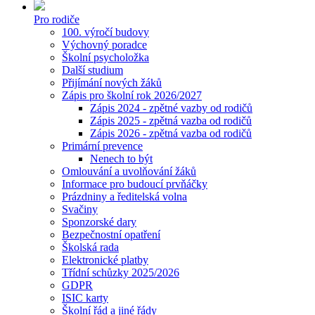
Pro rodiče
100. výročí budovy
Výchovný poradce
Školní psycholožka
Další studium
Přijímání nových žáků
Zápis pro školní rok 2026/2027
Zápis 2024 - zpětné vazby od rodičů
Zápis 2025 - zpětná vazba od rodičů
Zápis 2026 - zpětná vazba od rodičů
Primární prevence
Nenech to být
Omlouvání a uvolňování žáků
Informace pro budoucí prvňáčky
Prázdniny a ředitelská volna
Svačiny
Sponzorské dary
Bezpečnostní opatření
Školská rada
Elektronické platby
Třídní schůzky 2025/2026
GDPR
ISIC karty
Školní řád a jiné řády