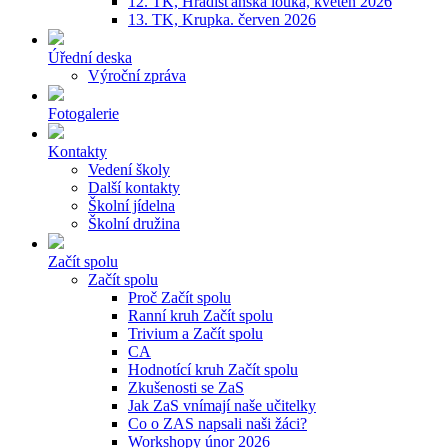
12. TK, Hradišťanská louka, květen 2026
13. TK, Krupka. červen 2026
Úřední deska
Výroční zpráva
Fotogalerie
Kontakty
Vedení školy
Další kontakty
Školní jídelna
Školní družina
Začít spolu
Začít spolu
Proč Začít spolu
Ranní kruh Začít spolu
Trivium a Začít spolu
CA
Hodnotící kruh Začít spolu
Zkušenosti se ZaS
Jak ZaS vnímají naše učitelky
Co o ZAS napsali naši žáci?
Workshopy únor 2026