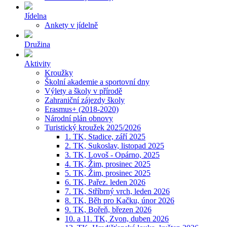
Jídelna
Ankety v jídelně
Družina
Aktivity
Kroužky
Školní akademie a sportovní dny
Výlety a školy v přírodě
Zahraniční zájezdy školy
Erasmus+ (2018-2020)
Národní plán obnovy
Turistický kroužek 2025/2026
1. TK, Stadice, září 2025
2. TK, Sukoslav, listopad 2025
3. TK, Lovoš - Opárno, 2025
4. TK, Žim, prosinec 2025
5. TK, Žim, prosinec 2025
6. TK, Pařez. leden 2026
7. TK, Stříbrný vrch, leden 2026
8. TK, Běh pro Kačku, únor 2026
9. TK, Bořeň, březen 2026
10. a 11. TK, Zvon, duben 2026