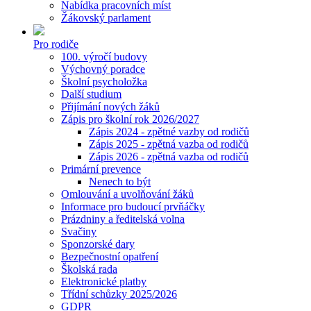
Nabídka pracovních míst
Žákovský parlament
Pro rodiče
100. výročí budovy
Výchovný poradce
Školní psycholožka
Další studium
Přijímání nových žáků
Zápis pro školní rok 2026/2027
Zápis 2024 - zpětné vazby od rodičů
Zápis 2025 - zpětná vazba od rodičů
Zápis 2026 - zpětná vazba od rodičů
Primární prevence
Nenech to být
Omlouvání a uvolňování žáků
Informace pro budoucí prvňáčky
Prázdniny a ředitelská volna
Svačiny
Sponzorské dary
Bezpečnostní opatření
Školská rada
Elektronické platby
Třídní schůzky 2025/2026
GDPR