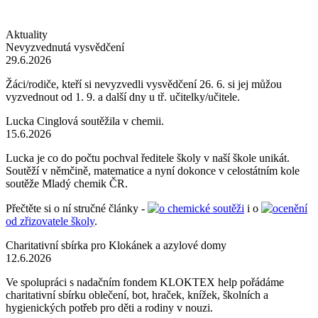
Aktuality
Nevyzvednutá vysvědčení
29.6.2026
Žáci/rodiče, kteří si nevyzvedli vysvědčení 26. 6. si jej můžou
vyzvednout od 1. 9. a další dny u tř. učitelky/učitele.
Lucka Cinglová soutěžila v chemii.
15.6.2026
Lucka je co do počtu pochval ředitele školy v naší škole unikát.
Soutěží v němčině, matematice a nyní dokonce v celostátním kole
soutěže Mladý chemik ČR.
Přečtěte si o ní stručné články -
o chemické soutěži
i o
ocenění
od zřizovatele školy
.
Charitativní sbírka pro Klokánek a azylové domy
12.6.2026
Ve spolupráci s nadačním fondem KLOKTEX help pořádáme
charitativní sbírku oblečení, bot, hraček, knížek, školních a
hygienických potřeb pro děti a rodiny v nouzi.