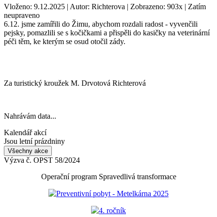
Vloženo: 9.12.2025 | Autor: Richterova | Zobrazeno: 903x | Zatím
neupraveno
6.12. jsme zamířili do Žimu, abychom rozdali radost - vyvenčili
pejsky, pomazlili se s kočičkami a přispěli do kasičky na veterinární
péči těm, ke kterým se osud otočil zády.
Za turistický kroužek M. Drvotová Richterová
Nahrávám data...
Kalendář akcí
Jsou letní prázdniny
Všechny akce
Výzva č. OPST 58/2024
Operační program Spravedlivá transformace
Preventivní pobyt - Metelkárna 2025
4. ročník