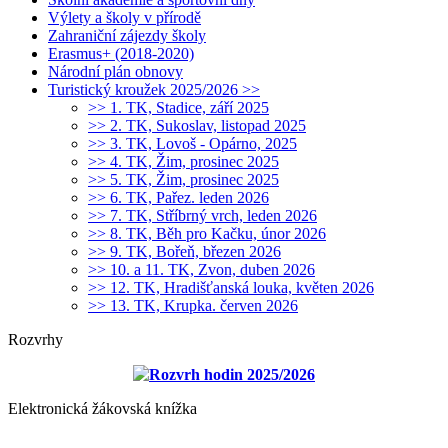
Výlety a školy v přírodě
Zahraniční zájezdy školy
Erasmus+ (2018-2020)
Národní plán obnovy
Turistický kroužek 2025/2026 >>
>> 1. TK, Stadice, září 2025
>> 2. TK, Sukoslav, listopad 2025
>> 3. TK, Lovoš - Opárno, 2025
>> 4. TK, Žim, prosinec 2025
>> 5. TK, Žim, prosinec 2025
>> 6. TK, Pařez. leden 2026
>> 7. TK, Stříbrný vrch, leden 2026
>> 8. TK, Běh pro Kačku, únor 2026
>> 9. TK, Bořeň, březen 2026
>> 10. a 11. TK, Zvon, duben 2026
>> 12. TK, Hradišťanská louka, květen 2026
>> 13. TK, Krupka. červen 2026
Rozvrhy
Rozvrh hodin 2025/2026
Elektronická žákovská knížka