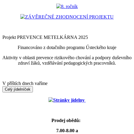
8. ročník
ZÁVĚREČNÉ ZHODNOCENÍ PROJEKTU
Projekt PREVENCE METELKÁRNA 2025
Financováno z dotačního programu Ústeckého kraje
Aktivity v oblasti prevence rizikového chování a podpory duševního
zdraví žáků, vzdělávání pedagogických pracovníků.
V příštích dnech vaříme
Celý jídelníček
Stránky jídelny
Prodej obědů:
7.00-8.00 a