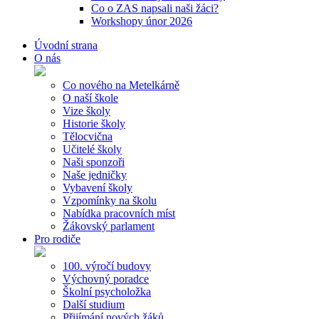
Co o ZAS napsali naši žáci?
Workshopy únor 2026
Úvodní strana
O nás
Co nového na Metelkárně
O naší škole
Vize školy
Historie školy
Tělocvična
Učitelé školy
Naši sponzoři
Naše jedničky
Vybavení školy
Vzpomínky na školu
Nabídka pracovních míst
Žákovský parlament
Pro rodiče
100. výročí budovy
Výchovný poradce
Školní psycholožka
Další studium
Přijímání nových žáků