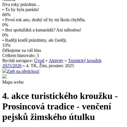
Dva roky prázdnin…
• To by byla paráda!
66%
• První rok ano, druhý už by mi škola chyběla.
0%
• Bez spolužáků a kamarádů? Ani náhodou!
0%
• Raději kratší prázdniny, ale častěji.
33%
Děkujeme za váš hlas
Celkem hlasovalo: 3
Rychlá navigace:
Úvod
»
Aktivity
»
Turistický kroužek
2025/2026
» 4. TK, Žim, prosinec 2025
Zpět na předchozí
Mapa webu
4. akce turistického kroužku -
Prosincová tradice - venčení
pejsků žimského útulku