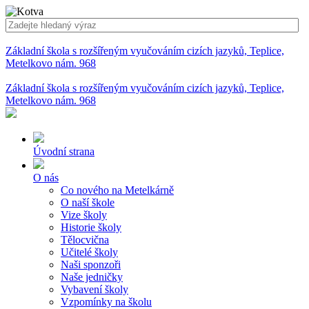
Základní škola s rozšířeným vyučováním cizích jazyků, Teplice,
Metelkovo nám. 968
Základní škola s rozšířeným vyučováním cizích jazyků, Teplice,
Metelkovo nám. 968
Úvodní strana
O nás
Co nového na Metelkárně
O naší škole
Vize školy
Historie školy
Tělocvična
Učitelé školy
Naši sponzoři
Naše jedničky
Vybavení školy
Vzpomínky na školu