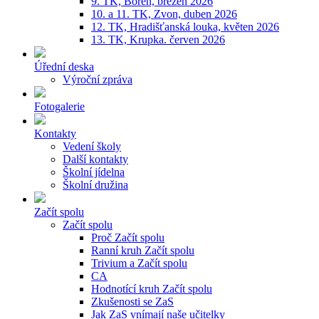
9. TK, Bořeň, březen 2026
10. a 11. TK, Zvon, duben 2026
12. TK, Hradišťanská louka, květen 2026
13. TK, Krupka. červen 2026
Úřední deska
Výroční zpráva
Fotogalerie
Kontakty
Vedení školy
Další kontakty
Školní jídelna
Školní družina
Začít spolu
Začít spolu
Proč Začít spolu
Ranní kruh Začít spolu
Trivium a Začít spolu
CA
Hodnotící kruh Začít spolu
Zkušenosti se ZaS
Jak ZaS vnímají naše učitelky