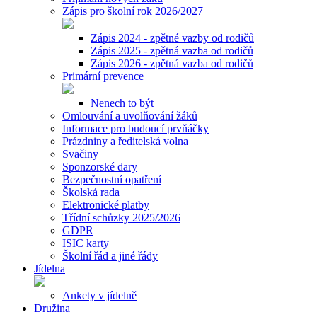
Zápis pro školní rok 2026/2027
Zápis 2024 - zpětné vazby od rodičů
Zápis 2025 - zpětná vazba od rodičů
Zápis 2026 - zpětná vazba od rodičů
Primární prevence
Nenech to být
Omlouvání a uvolňování žáků
Informace pro budoucí prvňáčky
Prázdniny a ředitelská volna
Svačiny
Sponzorské dary
Bezpečnostní opatření
Školská rada
Elektronické platby
Třídní schůzky 2025/2026
GDPR
ISIC karty
Školní řád a jiné řády
Jídelna
Ankety v jídelně
Družina