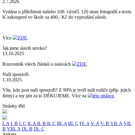
2.7.2026
Vydána u příležitosti našeho 100. výročí. 120 stran fotografií a textu.
K zakoupení ve škole za 400,- Kč do vyprodání zásob.
Více
ZDE
.
Jak jsme slavili stovku?
13.10.2025
Rozcestník všech článků o oslavách
ZDE
.
Naši sponzoři
1.10.2025
Víte, kdo jsou naši sponzoři? Z 99% je tvoří naši rodiče (příp. jejich
firmy) a my jim za to DĚKUJEME. Více na
této stránce
.
Stránky tříd
I. A
I. B
I. C
II. A
II. B
II. C
III. A
III. C
IV. A
V. A
V. B
VII. A
VII.
B
VIII. A
IX. B
IX. C
Anketa