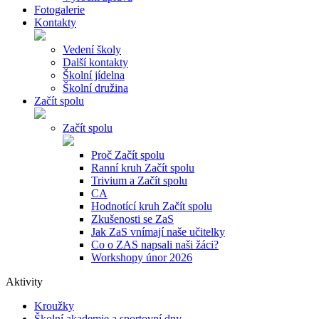
Fotogalerie
Kontakty
Vedení školy
Další kontakty
Školní jídelna
Školní družina
Začít spolu
Začít spolu
Proč Začít spolu
Ranní kruh Začít spolu
Trivium a Začít spolu
CA
Hodnotící kruh Začít spolu
Zkušenosti se ZaS
Jak ZaS vnímají naše učitelky
Co o ZAS napsali naši žáci?
Workshopy únor 2026
Aktivity
Kroužky
Školní akademie a sportovní dny