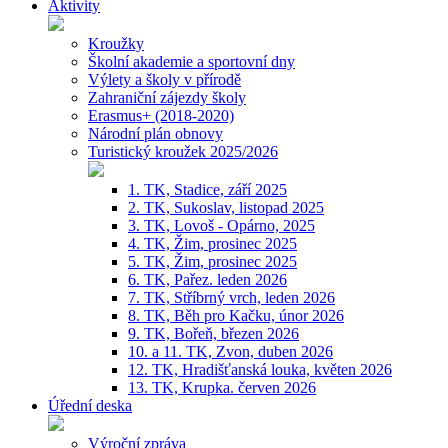
Aktivity
Kroužky
Školní akademie a sportovní dny
Výlety a školy v přírodě
Zahraniční zájezdy školy
Erasmus+ (2018-2020)
Národní plán obnovy
Turistický kroužek 2025/2026
1. TK, Stadice, září 2025
2. TK, Sukoslav, listopad 2025
3. TK, Lovoš - Opárno, 2025
4. TK, Žim, prosinec 2025
5. TK, Žim, prosinec 2025
6. TK, Pařez. leden 2026
7. TK, Stříbrný vrch, leden 2026
8. TK, Běh pro Kačku, únor 2026
9. TK, Bořeň, březen 2026
10. a 11. TK, Zvon, duben 2026
12. TK, Hradišťanská louka, květen 2026
13. TK, Krupka. červen 2026
Úřední deska
Výroční zpráva