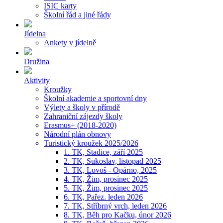
ISIC karty
Školní řád a jiné řády
Jídelna
Ankety v jídelně
Družina
Aktivity
Kroužky
Školní akademie a sportovní dny
Výlety a školy v přírodě
Zahraniční zájezdy školy
Erasmus+ (2018-2020)
Národní plán obnovy
Turistický kroužek 2025/2026
1. TK, Stadice, září 2025
2. TK, Sukoslav, listopad 2025
3. TK, Lovoš - Opárno, 2025
4. TK, Žim, prosinec 2025
5. TK, Žim, prosinec 2025
6. TK, Pařez. leden 2026
7. TK, Stříbrný vrch, leden 2026
8. TK, Běh pro Kačku, únor 2026