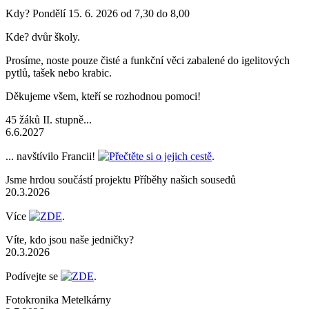
Kdy? Pondělí 15. 6. 2026 od 7,30 do 8,00
Kde? dvůr školy.
Prosíme, noste pouze čisté a funkční věci zabalené do igelitových
pytlů, tašek nebo krabic.
Děkujeme všem, kteří se rozhodnou pomoci!
45 žáků II. stupně...
6.6.2027
... navštívilo Francii!
Přečtěte si o jejich cestě
.
Jsme hrdou součástí projektu Příběhy našich sousedů
20.3.2026
Více
ZDE
.
Víte, kdo jsou naše jedničky?
20.3.2026
Podívejte se
ZDE
.
Fotokronika Metelkárny