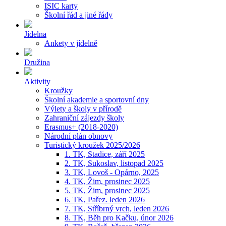
ISIC karty
Školní řád a jiné řády
Jídelna
Ankety v jídelně
Družina
Aktivity
Kroužky
Školní akademie a sportovní dny
Výlety a školy v přírodě
Zahraniční zájezdy školy
Erasmus+ (2018-2020)
Národní plán obnovy
Turistický kroužek 2025/2026
1. TK, Stadice, září 2025
2. TK, Sukoslav, listopad 2025
3. TK, Lovoš - Opárno, 2025
4. TK, Žim, prosinec 2025
5. TK, Žim, prosinec 2025
6. TK, Pařez. leden 2026
7. TK, Stříbrný vrch, leden 2026
8. TK, Běh pro Kačku, únor 2026