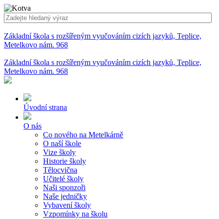
Základní škola s rozšířeným vyučováním cizích jazyků, Teplice,
Metelkovo nám. 968
Základní škola s rozšířeným vyučováním cizích jazyků, Teplice,
Metelkovo nám. 968
Úvodní strana
O nás
Co nového na Metelkárně
O naší škole
Vize školy
Historie školy
Tělocvična
Učitelé školy
Naši sponzoři
Naše jedničky
Vybavení školy
Vzpomínky na školu