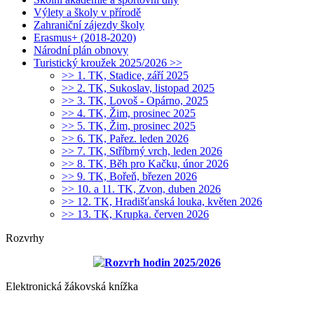
Výlety a školy v přírodě
Zahraniční zájezdy školy
Erasmus+ (2018-2020)
Národní plán obnovy
Turistický kroužek 2025/2026 >>
>> 1. TK, Stadice, září 2025
>> 2. TK, Sukoslav, listopad 2025
>> 3. TK, Lovoš - Opárno, 2025
>> 4. TK, Žim, prosinec 2025
>> 5. TK, Žim, prosinec 2025
>> 6. TK, Pařez. leden 2026
>> 7. TK, Stříbrný vrch, leden 2026
>> 8. TK, Běh pro Kačku, únor 2026
>> 9. TK, Bořeň, březen 2026
>> 10. a 11. TK, Zvon, duben 2026
>> 12. TK, Hradišťanská louka, květen 2026
>> 13. TK, Krupka. červen 2026
Rozvrhy
Rozvrh hodin 2025/2026
Elektronická žákovská knížka