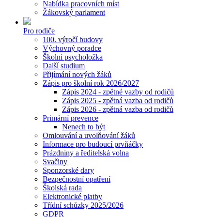
Nabídka pracovních míst
Žákovský parlament
Pro rodiče
100. výročí budovy
Výchovný poradce
Školní psycholožka
Další studium
Přijímání nových žáků
Zápis pro školní rok 2026/2027
Zápis 2024 - zpětné vazby od rodičů
Zápis 2025 - zpětná vazba od rodičů
Zápis 2026 - zpětná vazba od rodičů
Primární prevence
Nenech to být
Omlouvání a uvolňování žáků
Informace pro budoucí prvňáčky
Prázdniny a ředitelská volna
Svačiny
Sponzorské dary
Bezpečnostní opatření
Školská rada
Elektronické platby
Třídní schůzky 2025/2026
GDPR