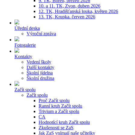
9. TK, Bořeň, březen 2026
10. a 11. TK, Zvon, duben 2026
12. TK, Hradišťanská louka, květen 2026
13. TK, Krupka. červen 2026
Úřední deska
Výroční zpráva
Fotogalerie
Kontakty
Vedení školy
Další kontakty
Školní jídelna
Školní družina
Začít spolu
Začít spolu
Proč Začít spolu
Ranní kruh Začít spolu
Trivium a Začít spolu
CA
Hodnotící kruh Začít spolu
Zkušenosti se ZaS
Jak ZaS vnímají naše učitelky