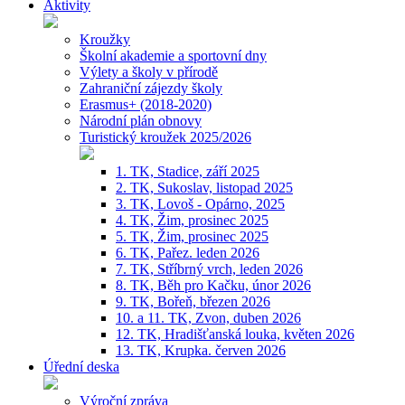
Aktivity
Kroužky
Školní akademie a sportovní dny
Výlety a školy v přírodě
Zahraniční zájezdy školy
Erasmus+ (2018-2020)
Národní plán obnovy
Turistický kroužek 2025/2026
1. TK, Stadice, září 2025
2. TK, Sukoslav, listopad 2025
3. TK, Lovoš - Opárno, 2025
4. TK, Žim, prosinec 2025
5. TK, Žim, prosinec 2025
6. TK, Pařez. leden 2026
7. TK, Stříbrný vrch, leden 2026
8. TK, Běh pro Kačku, únor 2026
9. TK, Bořeň, březen 2026
10. a 11. TK, Zvon, duben 2026
12. TK, Hradišťanská louka, květen 2026
13. TK, Krupka. červen 2026
Úřední deska
Výroční zpráva