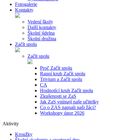
Fotogalerie
Kontakty
Vedení školy
Další kontakty
Školní jídelna
Školní družina
Začít spolu
Začít spolu
Proč Začít spolu
Ranní kruh Začít spolu
Trivium a Začít spolu
CA
Hodnotící kruh Začít spolu
Zkušenosti se ZaS
Jak ZaS vnímají naše učitelky
Co o ZAS napsali naši žáci?
Workshopy únor 2026
Aktivity
Kroužky
Školní akademie a sportovní dny