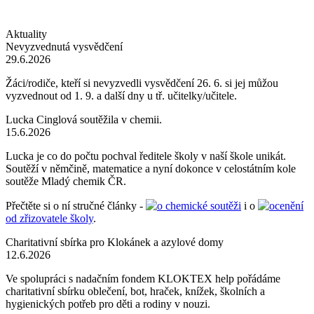
Aktuality
Nevyzvednutá vysvědčení
29.6.2026
Žáci/rodiče, kteří si nevyzvedli vysvědčení 26. 6. si jej můžou
vyzvednout od 1. 9. a další dny u tř. učitelky/učitele.
Lucka Cinglová soutěžila v chemii.
15.6.2026
Lucka je co do počtu pochval ředitele školy v naší škole unikát.
Soutěží v němčině, matematice a nyní dokonce v celostátním kole
soutěže Mladý chemik ČR.
Přečtěte si o ní stručné články -
o chemické soutěži
i o
ocenění
od zřizovatele školy
.
Charitativní sbírka pro Klokánek a azylové domy
12.6.2026
Ve spolupráci s nadačním fondem KLOKTEX help pořádáme
charitativní sbírku oblečení, bot, hraček, knížek, školních a
hygienických potřeb pro děti a rodiny v nouzi.