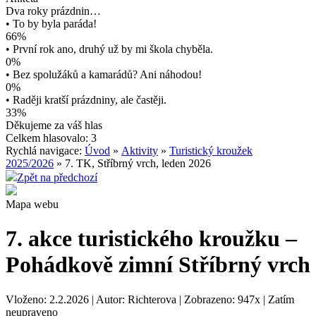
Dva roky prázdnin…
• To by byla paráda!
66%
• První rok ano, druhý už by mi škola chyběla.
0%
• Bez spolužáků a kamarádů? Ani náhodou!
0%
• Raději kratší prázdniny, ale častěji.
33%
Děkujeme za váš hlas
Celkem hlasovalo: 3
Rychlá navigace:
Úvod
»
Aktivity
»
Turistický kroužek
2025/2026
» 7. TK, Stříbrný vrch, leden 2026
Zpět na předchozí
Mapa webu
7. akce turistického kroužku –
Pohádkově zimní Stříbrný vrch
Vloženo: 2.2.2026 | Autor: Richterova | Zobrazeno: 947x | Zatím
neupraveno