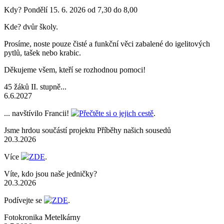
Kdy? Pondělí 15. 6. 2026 od 7,30 do 8,00
Kde? dvůr školy.
Prosíme, noste pouze čisté a funkční věci zabalené do igelitových
pytlů, tašek nebo krabic.
Děkujeme všem, kteří se rozhodnou pomoci!
45 žáků II. stupně...
6.6.2027
... navštívilo Francii!
Přečtěte si o jejich cestě
.
Jsme hrdou součástí projektu Příběhy našich sousedů
20.3.2026
Více
ZDE
.
Víte, kdo jsou naše jedničky?
20.3.2026
Podívejte se
ZDE
.
Fotokronika Metelkárny