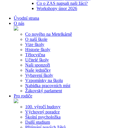
Co o ZAS napsali naši žáci?
Workshopy únor 2026
Úvodní strana
O nás
Co nového na Metelkárně
O naší škole
Vize školy
Historie školy
Tělocvična
Učitelé školy
Naši sponzoři
Naše jedničky
Vybavení školy
Vzpomínky na školu
Nabídka pracovních míst
Žákovský parlament
Pro rodiče
100. výročí budovy
Výchovný poradce
Školní psycholožka
Další studium
Přijímání nových žáků