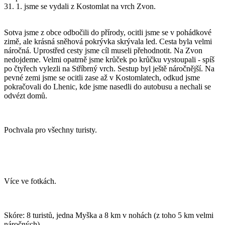
31. 1. jsme se vydali z Kostomlat na vrch Zvon.
Sotva jsme z obce odbočili do přírody, ocitli jsme se v pohádkové
zimě, ale krásná sněhová pokrývka skrývala led. Cesta byla velmi
náročná. Uprostřed cesty jsme cíl museli přehodnotit. Na Zvon
nedojdeme. Velmi opatrně jsme krůček po krůčku vystoupali - spíš
po čtyřech vylezli na Stříbrný vrch. Sestup byl ještě náročnější. Na
pevné zemi jsme se ocitli zase až v Kostomlatech, odkud jsme
pokračovali do Lhenic, kde jsme nasedli do autobusu a nechali se
odvézt domů.
Pochvala pro všechny turisty.
Více ve fotkách.
Skóre: 8 turistů, jedna Myška a 8 km v nohách (z toho 5 km velmi
náročných).