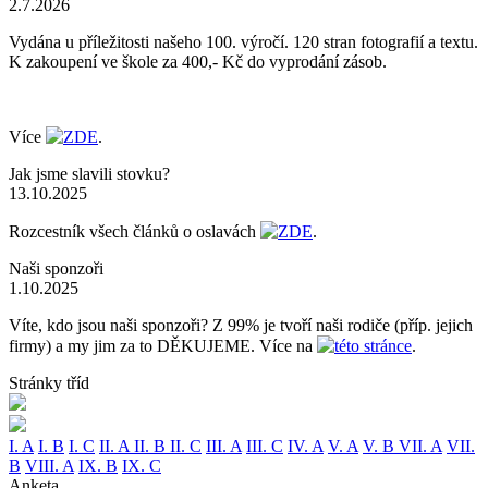
2.7.2026
Vydána u příležitosti našeho 100. výročí. 120 stran fotografií a textu.
K zakoupení ve škole za 400,- Kč do vyprodání zásob.
Více
ZDE
.
Jak jsme slavili stovku?
13.10.2025
Rozcestník všech článků o oslavách
ZDE
.
Naši sponzoři
1.10.2025
Víte, kdo jsou naši sponzoři? Z 99% je tvoří naši rodiče (příp. jejich
firmy) a my jim za to DĚKUJEME. Více na
této stránce
.
Stránky tříd
I. A
I. B
I. C
II. A
II. B
II. C
III. A
III. C
IV. A
V. A
V. B
VII. A
VII.
B
VIII. A
IX. B
IX. C
Anketa