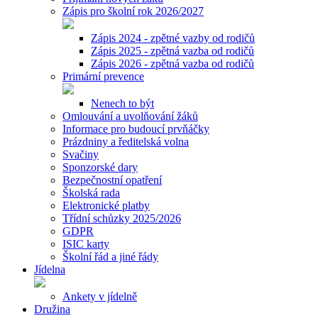
Zápis pro školní rok 2026/2027
Zápis 2024 - zpětné vazby od rodičů
Zápis 2025 - zpětná vazba od rodičů
Zápis 2026 - zpětná vazba od rodičů
Primární prevence
Nenech to být
Omlouvání a uvolňování žáků
Informace pro budoucí prvňáčky
Prázdniny a ředitelská volna
Svačiny
Sponzorské dary
Bezpečnostní opatření
Školská rada
Elektronické platby
Třídní schůzky 2025/2026
GDPR
ISIC karty
Školní řád a jiné řády
Jídelna
Ankety v jídelně
Družina