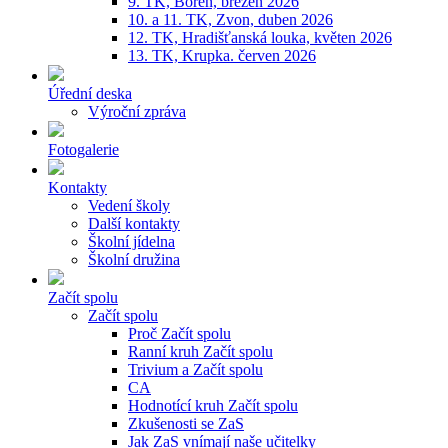
9. TK, Bořeň, březen 2026
10. a 11. TK, Zvon, duben 2026
12. TK, Hradišťanská louka, květen 2026
13. TK, Krupka. červen 2026
Úřední deska
Výroční zpráva
Fotogalerie
Kontakty
Vedení školy
Další kontakty
Školní jídelna
Školní družina
Začít spolu
Začít spolu
Proč Začít spolu
Ranní kruh Začít spolu
Trivium a Začít spolu
CA
Hodnotící kruh Začít spolu
Zkušenosti se ZaS
Jak ZaS vnímají naše učitelky