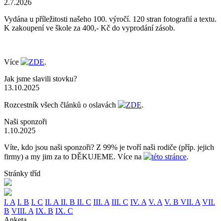
2.7.2026
Vydána u příležitosti našeho 100. výročí. 120 stran fotografií a textu.
K zakoupení ve škole za 400,- Kč do vyprodání zásob.
Více
ZDE
.
Jak jsme slavili stovku?
13.10.2025
Rozcestník všech článků o oslavách
ZDE
.
Naši sponzoři
1.10.2025
Víte, kdo jsou naši sponzoři? Z 99% je tvoří naši rodiče (příp. jejich
firmy) a my jim za to DĚKUJEME. Více na
této stránce
.
Stránky tříd
I. A
I. B
I. C
II. A
II. B
II. C
III. A
III. C
IV. A
V. A
V. B
VII. A
VII.
B
VIII. A
IX. B
IX. C
Anketa