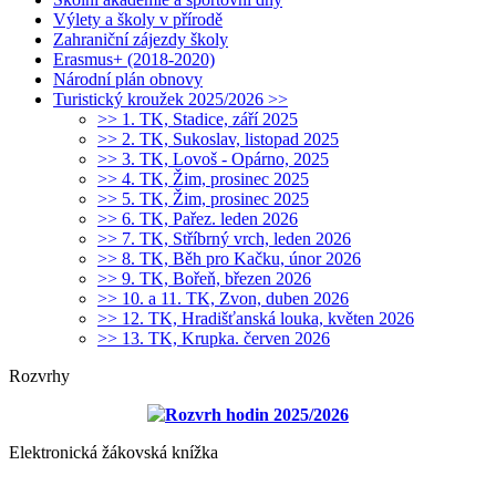
Výlety a školy v přírodě
Zahraniční zájezdy školy
Erasmus+ (2018-2020)
Národní plán obnovy
Turistický kroužek 2025/2026 >>
>> 1. TK, Stadice, září 2025
>> 2. TK, Sukoslav, listopad 2025
>> 3. TK, Lovoš - Opárno, 2025
>> 4. TK, Žim, prosinec 2025
>> 5. TK, Žim, prosinec 2025
>> 6. TK, Pařez. leden 2026
>> 7. TK, Stříbrný vrch, leden 2026
>> 8. TK, Běh pro Kačku, únor 2026
>> 9. TK, Bořeň, březen 2026
>> 10. a 11. TK, Zvon, duben 2026
>> 12. TK, Hradišťanská louka, květen 2026
>> 13. TK, Krupka. červen 2026
Rozvrhy
Rozvrh hodin 2025/2026
Elektronická žákovská knížka