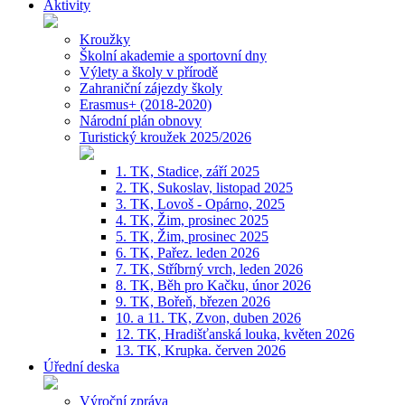
Aktivity
Kroužky
Školní akademie a sportovní dny
Výlety a školy v přírodě
Zahraniční zájezdy školy
Erasmus+ (2018-2020)
Národní plán obnovy
Turistický kroužek 2025/2026
1. TK, Stadice, září 2025
2. TK, Sukoslav, listopad 2025
3. TK, Lovoš - Opárno, 2025
4. TK, Žim, prosinec 2025
5. TK, Žim, prosinec 2025
6. TK, Pařez. leden 2026
7. TK, Stříbrný vrch, leden 2026
8. TK, Běh pro Kačku, únor 2026
9. TK, Bořeň, březen 2026
10. a 11. TK, Zvon, duben 2026
12. TK, Hradišťanská louka, květen 2026
13. TK, Krupka. červen 2026
Úřední deska
Výroční zpráva