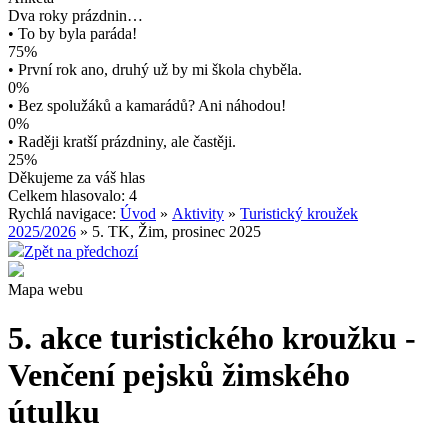
Dva roky prázdnin…
• To by byla paráda!
75%
• První rok ano, druhý už by mi škola chyběla.
0%
• Bez spolužáků a kamarádů? Ani náhodou!
0%
• Raději kratší prázdniny, ale častěji.
25%
Děkujeme za váš hlas
Celkem hlasovalo: 4
Rychlá navigace:
Úvod
»
Aktivity
»
Turistický kroužek
2025/2026
» 5. TK, Žim, prosinec 2025
Zpět na předchozí
Mapa webu
5. akce turistického kroužku -
Venčení pejsků žimského
útulku