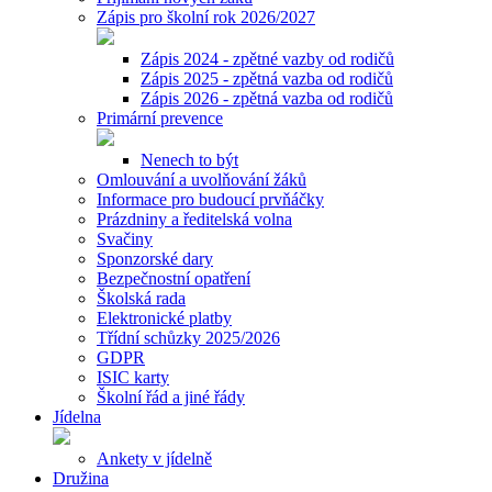
Zápis pro školní rok 2026/2027
Zápis 2024 - zpětné vazby od rodičů
Zápis 2025 - zpětná vazba od rodičů
Zápis 2026 - zpětná vazba od rodičů
Primární prevence
Nenech to být
Omlouvání a uvolňování žáků
Informace pro budoucí prvňáčky
Prázdniny a ředitelská volna
Svačiny
Sponzorské dary
Bezpečnostní opatření
Školská rada
Elektronické platby
Třídní schůzky 2025/2026
GDPR
ISIC karty
Školní řád a jiné řády
Jídelna
Ankety v jídelně
Družina