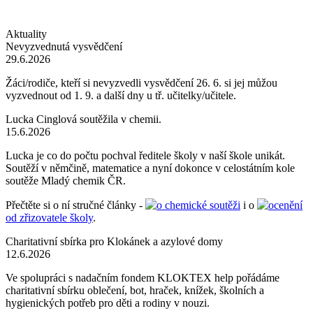
Aktuality
Nevyzvednutá vysvědčení
29.6.2026
Žáci/rodiče, kteří si nevyzvedli vysvědčení 26. 6. si jej můžou
vyzvednout od 1. 9. a další dny u tř. učitelky/učitele.
Lucka Cinglová soutěžila v chemii.
15.6.2026
Lucka je co do počtu pochval ředitele školy v naší škole unikát.
Soutěží v němčině, matematice a nyní dokonce v celostátním kole
soutěže Mladý chemik ČR.
Přečtěte si o ní stručné články -
o chemické soutěži
i o
ocenění
od zřizovatele školy
.
Charitativní sbírka pro Klokánek a azylové domy
12.6.2026
Ve spolupráci s nadačním fondem KLOKTEX help pořádáme
charitativní sbírku oblečení, bot, hraček, knížek, školních a
hygienických potřeb pro děti a rodiny v nouzi.