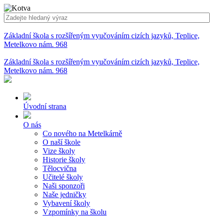
Základní škola s rozšířeným vyučováním cizích jazyků, Teplice,
Metelkovo nám. 968
Základní škola s rozšířeným vyučováním cizích jazyků, Teplice,
Metelkovo nám. 968
Úvodní strana
O nás
Co nového na Metelkárně
O naší škole
Vize školy
Historie školy
Tělocvična
Učitelé školy
Naši sponzoři
Naše jedničky
Vybavení školy
Vzpomínky na školu