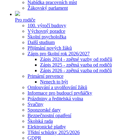
Nabídka pracovních míst
Žákovský parlament
Pro rodiče
100. výročí budovy
Výchovný poradce
Školní psycholožka
Další studium
Přijímání nových žáků
Zápis pro školní rok 2026/2027
Zápis 2024 - zpětné vazby od rodičů
Zápis 2025 - zpětná vazba od rodičů
Zápis 2026 - zpětná vazba od rodičů
Primární prevence
Nenech to být
Omlouvání a uvolňování žáků
Informace pro budoucí prvňáčky
Prázdniny a ředitelská volna
Svačiny
Sponzorské dary
Bezpečnostní opatření
Školská rada
Elektronické platby
Třídní schůzky 2025/2026
GDPR