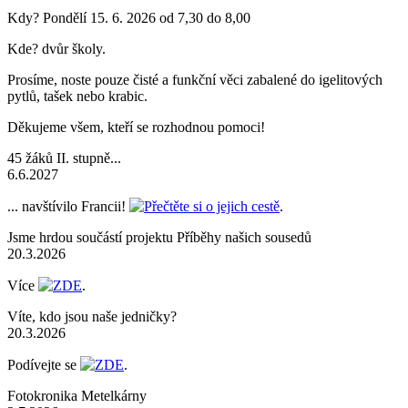
Kdy? Pondělí 15. 6. 2026 od 7,30 do 8,00
Kde? dvůr školy.
Prosíme, noste pouze čisté a funkční věci zabalené do igelitových
pytlů, tašek nebo krabic.
Děkujeme všem, kteří se rozhodnou pomoci!
45 žáků II. stupně...
6.6.2027
... navštívilo Francii!
Přečtěte si o jejich cestě
.
Jsme hrdou součástí projektu Příběhy našich sousedů
20.3.2026
Více
ZDE
.
Víte, kdo jsou naše jedničky?
20.3.2026
Podívejte se
ZDE
.
Fotokronika Metelkárny