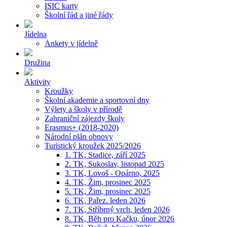
ISIC karty
Školní řád a jiné řády
Jídelna
Ankety v jídelně
Družina
Aktivity
Kroužky
Školní akademie a sportovní dny
Výlety a školy v přírodě
Zahraniční zájezdy školy
Erasmus+ (2018-2020)
Národní plán obnovy
Turistický kroužek 2025/2026
1. TK, Stadice, září 2025
2. TK, Sukoslav, listopad 2025
3. TK, Lovoš - Opárno, 2025
4. TK, Žim, prosinec 2025
5. TK, Žim, prosinec 2025
6. TK, Pařez. leden 2026
7. TK, Stříbrný vrch, leden 2026
8. TK, Běh pro Kačku, únor 2026