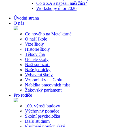
Co o ZAS napsali naši žáci?
Workshopy únor 2026
Úvodní strana
O nás
Co nového na Metelkárně
O naší škole
Vize školy
Historie školy
Tělocvična
Učitelé školy
Naši sponzoři
Naše jedničky
Vybavení školy
Vzpomínky na školu
Nabídka pracovních míst
Žákovský parlament
Pro rodiče
100. výročí budovy
Výchovný poradce
Školní psycholožka
Další studium
Přijímání nových žáků