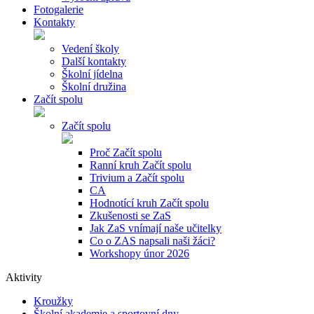
Fotogalerie
Kontakty
Vedení školy
Další kontakty
Školní jídelna
Školní družina
Začít spolu
Začít spolu
Proč Začít spolu
Ranní kruh Začít spolu
Trivium a Začít spolu
CA
Hodnotící kruh Začít spolu
Zkušenosti se ZaS
Jak ZaS vnímají naše učitelky
Co o ZAS napsali naši žáci?
Workshopy únor 2026
Aktivity
Kroužky
Školní akademie a sportovní dny