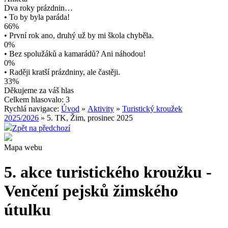
Dva roky prázdnin…
• To by byla paráda!
66%
• První rok ano, druhý už by mi škola chyběla.
0%
• Bez spolužáků a kamarádů? Ani náhodou!
0%
• Raději kratší prázdniny, ale častěji.
33%
Děkujeme za váš hlas
Celkem hlasovalo: 3
Rychlá navigace:
Úvod
»
Aktivity
»
Turistický kroužek
2025/2026
» 5. TK, Žim, prosinec 2025
Zpět na předchozí
Mapa webu
5. akce turistického kroužku -
Venčení pejsků žimského
útulku