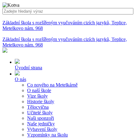
Základní škola s rozšířeným vyučováním cizích jazyků, Teplice,
Metelkovo nám. 968
Základní škola s rozšířeným vyučováním cizích jazyků, Teplice,
Metelkovo nám. 968
Úvodní strana
O nás
Co nového na Metelkárně
O naší škole
Vize školy
Historie školy
Tělocvična
Učitelé školy
Naši sponzoři
Naše jedničky
Vybavení školy
Vzpomínky na školu