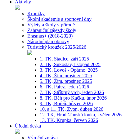
Aktivity
Kroužky
Školní akademie a sportovní dny
Výlety a školy v přírodě
Zahraniční zájezdy školy
Erasmus+ (2018-2020)
Národní plán obnovy
Turistický kroužek 2025/2026
1. TK, Stadice, září 2025
2. TK, Sukoslav, listopad 2025
3. TK, Lovoš - Opárno, 2025
4. TK, Žim, prosinec 2025
5. TK, Žim, prosinec 2025
6. TK, Pařez. leden 2026
7. TK, Stříbrný vrch, leden 2026
8. TK, Běh pro Kačku, únor 2026
9. TK, Bořeň, březen 2026
10. a 11. TK, Zvon, duben 2026
12. TK, Hradišťanská louka, květen 2026
13. TK, Krupka. červen 2026
Úřední deska
Výroční zpráva