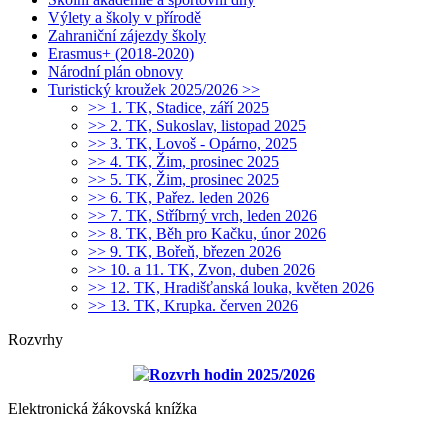
Výlety a školy v přírodě
Zahraniční zájezdy školy
Erasmus+ (2018-2020)
Národní plán obnovy
Turistický kroužek 2025/2026 >>
>> 1. TK, Stadice, září 2025
>> 2. TK, Sukoslav, listopad 2025
>> 3. TK, Lovoš - Opárno, 2025
>> 4. TK, Žim, prosinec 2025
>> 5. TK, Žim, prosinec 2025
>> 6. TK, Pařez. leden 2026
>> 7. TK, Stříbrný vrch, leden 2026
>> 8. TK, Běh pro Kačku, únor 2026
>> 9. TK, Bořeň, březen 2026
>> 10. a 11. TK, Zvon, duben 2026
>> 12. TK, Hradišťanská louka, květen 2026
>> 13. TK, Krupka. červen 2026
Rozvrhy
Rozvrh hodin 2025/2026
Elektronická žákovská knížka