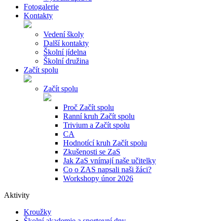
Fotogalerie
Kontakty
Vedení školy
Další kontakty
Školní jídelna
Školní družina
Začít spolu
Začít spolu
Proč Začít spolu
Ranní kruh Začít spolu
Trivium a Začít spolu
CA
Hodnotící kruh Začít spolu
Zkušenosti se ZaS
Jak ZaS vnímají naše učitelky
Co o ZAS napsali naši žáci?
Workshopy únor 2026
Aktivity
Kroužky
Školní akademie a sportovní dny