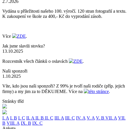
2.7.2026
Vydána u příležitosti našeho 100. výročí. 120 stran fotografií a textu.
K zakoupení ve škole za 400,- Kč do vyprodání zásob.
Více
ZDE
.
Jak jsme slavili stovku?
13.10.2025
Rozcestník všech článků o oslavách
ZDE
.
Naši sponzoři
1.10.2025
Víte, kdo jsou naši sponzoři? Z 99% je tvoří naši rodiče (příp. jejich
firmy) a my jim za to DĚKUJEME. Více na
této stránce
.
Stránky tříd
I. A
I. B
I. C
II. A
II. B
II. C
III. A
III. C
IV. A
V. A
V. B
VII. A
VII.
B
VIII. A
IX. B
IX. C
Anketa