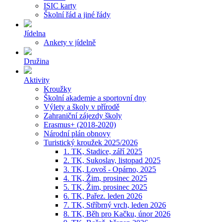
ISIC karty
Školní řád a jiné řády
Jídelna
Ankety v jídelně
Družina
Aktivity
Kroužky
Školní akademie a sportovní dny
Výlety a školy v přírodě
Zahraniční zájezdy školy
Erasmus+ (2018-2020)
Národní plán obnovy
Turistický kroužek 2025/2026
1. TK, Stadice, září 2025
2. TK, Sukoslav, listopad 2025
3. TK, Lovoš - Opárno, 2025
4. TK, Žim, prosinec 2025
5. TK, Žim, prosinec 2025
6. TK, Pařez. leden 2026
7. TK, Stříbrný vrch, leden 2026
8. TK, Běh pro Kačku, únor 2026