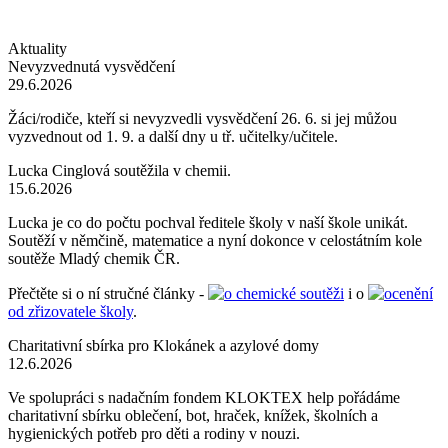
Aktuality
Nevyzvednutá vysvědčení
29.6.2026
Žáci/rodiče, kteří si nevyzvedli vysvědčení 26. 6. si jej můžou
vyzvednout od 1. 9. a další dny u tř. učitelky/učitele.
Lucka Cinglová soutěžila v chemii.
15.6.2026
Lucka je co do počtu pochval ředitele školy v naší škole unikát.
Soutěží v němčině, matematice a nyní dokonce v celostátním kole
soutěže Mladý chemik ČR.
Přečtěte si o ní stručné články -
o chemické soutěži
i o
ocenění
od zřizovatele školy
.
Charitativní sbírka pro Klokánek a azylové domy
12.6.2026
Ve spolupráci s nadačním fondem KLOKTEX help pořádáme
charitativní sbírku oblečení, bot, hraček, knížek, školních a
hygienických potřeb pro děti a rodiny v nouzi.