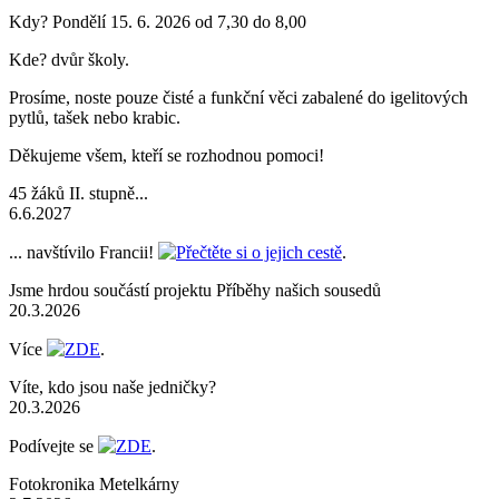
Kdy? Pondělí 15. 6. 2026 od 7,30 do 8,00
Kde? dvůr školy.
Prosíme, noste pouze čisté a funkční věci zabalené do igelitových
pytlů, tašek nebo krabic.
Děkujeme všem, kteří se rozhodnou pomoci!
45 žáků II. stupně...
6.6.2027
... navštívilo Francii!
Přečtěte si o jejich cestě
.
Jsme hrdou součástí projektu Příběhy našich sousedů
20.3.2026
Více
ZDE
.
Víte, kdo jsou naše jedničky?
20.3.2026
Podívejte se
ZDE
.
Fotokronika Metelkárny