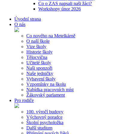
Co o ZAS napsali naši žáci?
Workshopy únor 2026
Úvodní strana
O nás
Co nového na Metelkárně
O naší škole
Vize školy
Historie školy
Tělocvična
Učitelé školy
Naši sponzoři
Naše jedničky
Vybavení školy
Vzpomínky na školu
Nabídka pracovních míst
Žákovský parlament
Pro rodiče
100. výročí budovy
Výchovný poradce
Školní psycholožka
Další studium
Přijímání nových žáků