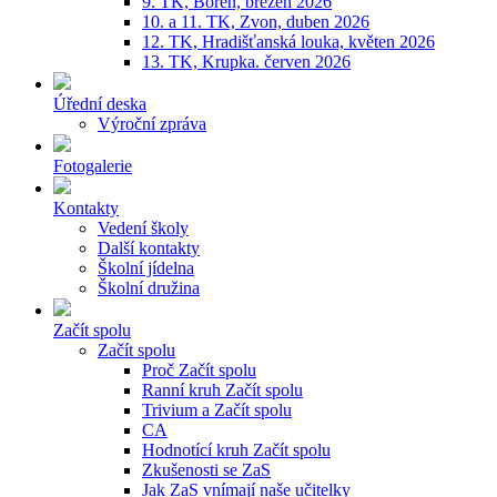
9. TK, Bořeň, březen 2026
10. a 11. TK, Zvon, duben 2026
12. TK, Hradišťanská louka, květen 2026
13. TK, Krupka. červen 2026
Úřední deska
Výroční zpráva
Fotogalerie
Kontakty
Vedení školy
Další kontakty
Školní jídelna
Školní družina
Začít spolu
Začít spolu
Proč Začít spolu
Ranní kruh Začít spolu
Trivium a Začít spolu
CA
Hodnotící kruh Začít spolu
Zkušenosti se ZaS
Jak ZaS vnímají naše učitelky