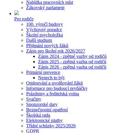
Nabídka pracovních míst
Žákovský parlament
Pro rodiče
100. výročí budovy
Výchovný poradce
Školní psycholožka
Další studium
Přijímání nových žáků
Zápis pro školní rok 2026/2027
Zápis 2024 - zpětné vazby od rodičů
Zápis 2025 - zpětná vazba od rodičů
Zápis 2026 - zpětná vazba od rodičů
Primární prevence
Nenech to být
Omlouvání a uvolňování žáků
Informace pro budoucí prvňáčky
Prázdniny a ředitelská volna
Svačiny
Sponzorské dary
Bezpečnostní opatření
Školská rada
Elektronické platby
Třídní schůzky 2025/2026
GDPR