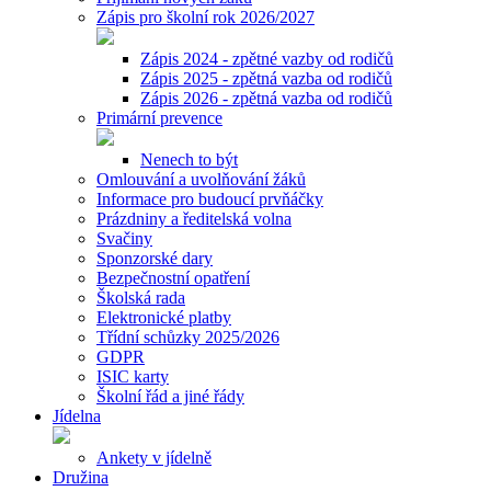
Zápis pro školní rok 2026/2027
Zápis 2024 - zpětné vazby od rodičů
Zápis 2025 - zpětná vazba od rodičů
Zápis 2026 - zpětná vazba od rodičů
Primární prevence
Nenech to být
Omlouvání a uvolňování žáků
Informace pro budoucí prvňáčky
Prázdniny a ředitelská volna
Svačiny
Sponzorské dary
Bezpečnostní opatření
Školská rada
Elektronické platby
Třídní schůzky 2025/2026
GDPR
ISIC karty
Školní řád a jiné řády
Jídelna
Ankety v jídelně
Družina