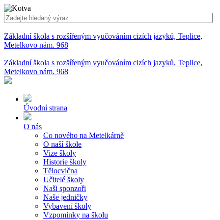
Základní škola s rozšířeným vyučováním cizích jazyků, Teplice,
Metelkovo nám. 968
Základní škola s rozšířeným vyučováním cizích jazyků, Teplice,
Metelkovo nám. 968
Úvodní strana
O nás
Co nového na Metelkárně
O naší škole
Vize školy
Historie školy
Tělocvična
Učitelé školy
Naši sponzoři
Naše jedničky
Vybavení školy
Vzpomínky na školu