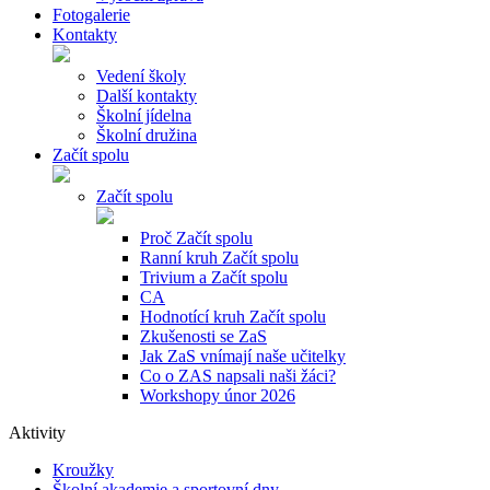
Fotogalerie
Kontakty
Vedení školy
Další kontakty
Školní jídelna
Školní družina
Začít spolu
Začít spolu
Proč Začít spolu
Ranní kruh Začít spolu
Trivium a Začít spolu
CA
Hodnotící kruh Začít spolu
Zkušenosti se ZaS
Jak ZaS vnímají naše učitelky
Co o ZAS napsali naši žáci?
Workshopy únor 2026
Aktivity
Kroužky
Školní akademie a sportovní dny