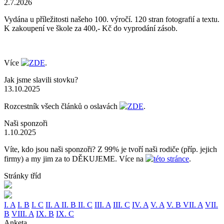
2.7.2026
Vydána u příležitosti našeho 100. výročí. 120 stran fotografií a textu.
K zakoupení ve škole za 400,- Kč do vyprodání zásob.
Více
ZDE
.
Jak jsme slavili stovku?
13.10.2025
Rozcestník všech článků o oslavách
ZDE
.
Naši sponzoři
1.10.2025
Víte, kdo jsou naši sponzoři? Z 99% je tvoří naši rodiče (příp. jejich
firmy) a my jim za to DĚKUJEME. Více na
této stránce
.
Stránky tříd
I. A
I. B
I. C
II. A
II. B
II. C
III. A
III. C
IV. A
V. A
V. B
VII. A
VII.
B
VIII. A
IX. B
IX. C
Anketa