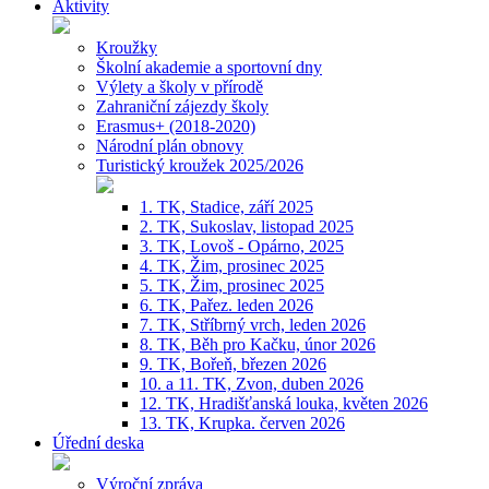
Aktivity
Kroužky
Školní akademie a sportovní dny
Výlety a školy v přírodě
Zahraniční zájezdy školy
Erasmus+ (2018-2020)
Národní plán obnovy
Turistický kroužek 2025/2026
1. TK, Stadice, září 2025
2. TK, Sukoslav, listopad 2025
3. TK, Lovoš - Opárno, 2025
4. TK, Žim, prosinec 2025
5. TK, Žim, prosinec 2025
6. TK, Pařez. leden 2026
7. TK, Stříbrný vrch, leden 2026
8. TK, Běh pro Kačku, únor 2026
9. TK, Bořeň, březen 2026
10. a 11. TK, Zvon, duben 2026
12. TK, Hradišťanská louka, květen 2026
13. TK, Krupka. červen 2026
Úřední deska
Výroční zpráva