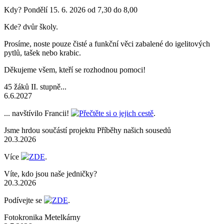
Kdy? Pondělí 15. 6. 2026 od 7,30 do 8,00
Kde? dvůr školy.
Prosíme, noste pouze čisté a funkční věci zabalené do igelitových
pytlů, tašek nebo krabic.
Děkujeme všem, kteří se rozhodnou pomoci!
45 žáků II. stupně...
6.6.2027
... navštívilo Francii!
Přečtěte si o jejich cestě
.
Jsme hrdou součástí projektu Příběhy našich sousedů
20.3.2026
Více
ZDE
.
Víte, kdo jsou naše jedničky?
20.3.2026
Podívejte se
ZDE
.
Fotokronika Metelkárny