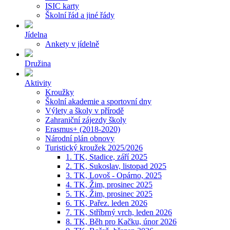
ISIC karty
Školní řád a jiné řády
Jídelna
Ankety v jídelně
Družina
Aktivity
Kroužky
Školní akademie a sportovní dny
Výlety a školy v přírodě
Zahraniční zájezdy školy
Erasmus+ (2018-2020)
Národní plán obnovy
Turistický kroužek 2025/2026
1. TK, Stadice, září 2025
2. TK, Sukoslav, listopad 2025
3. TK, Lovoš - Opárno, 2025
4. TK, Žim, prosinec 2025
5. TK, Žim, prosinec 2025
6. TK, Pařez. leden 2026
7. TK, Stříbrný vrch, leden 2026
8. TK, Běh pro Kačku, únor 2026