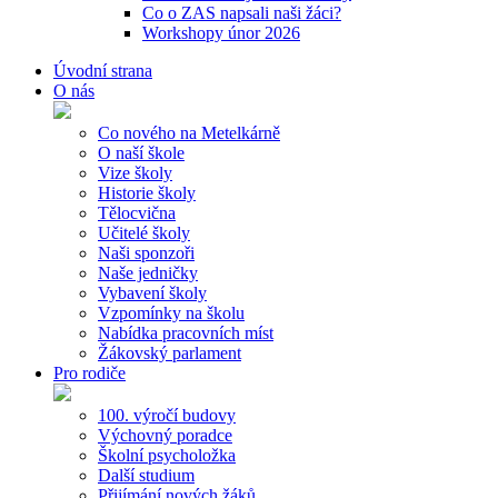
Co o ZAS napsali naši žáci?
Workshopy únor 2026
Úvodní strana
O nás
Co nového na Metelkárně
O naší škole
Vize školy
Historie školy
Tělocvična
Učitelé školy
Naši sponzoři
Naše jedničky
Vybavení školy
Vzpomínky na školu
Nabídka pracovních míst
Žákovský parlament
Pro rodiče
100. výročí budovy
Výchovný poradce
Školní psycholožka
Další studium
Přijímání nových žáků