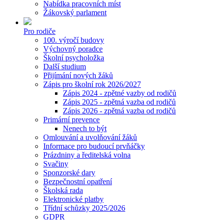
Nabídka pracovních míst
Žákovský parlament
Pro rodiče
100. výročí budovy
Výchovný poradce
Školní psycholožka
Další studium
Přijímání nových žáků
Zápis pro školní rok 2026/2027
Zápis 2024 - zpětné vazby od rodičů
Zápis 2025 - zpětná vazba od rodičů
Zápis 2026 - zpětná vazba od rodičů
Primární prevence
Nenech to být
Omlouvání a uvolňování žáků
Informace pro budoucí prvňáčky
Prázdniny a ředitelská volna
Svačiny
Sponzorské dary
Bezpečnostní opatření
Školská rada
Elektronické platby
Třídní schůzky 2025/2026
GDPR