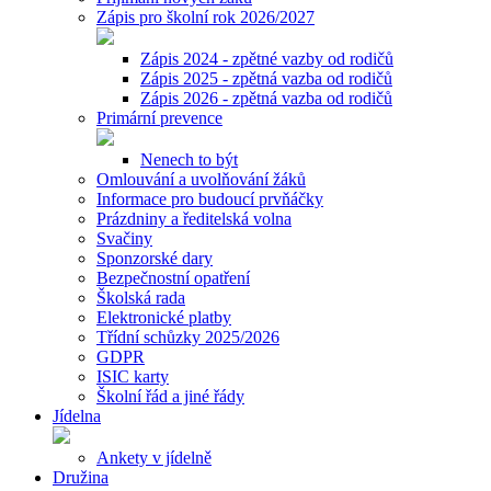
Zápis pro školní rok 2026/2027
Zápis 2024 - zpětné vazby od rodičů
Zápis 2025 - zpětná vazba od rodičů
Zápis 2026 - zpětná vazba od rodičů
Primární prevence
Nenech to být
Omlouvání a uvolňování žáků
Informace pro budoucí prvňáčky
Prázdniny a ředitelská volna
Svačiny
Sponzorské dary
Bezpečnostní opatření
Školská rada
Elektronické platby
Třídní schůzky 2025/2026
GDPR
ISIC karty
Školní řád a jiné řády
Jídelna
Ankety v jídelně
Družina