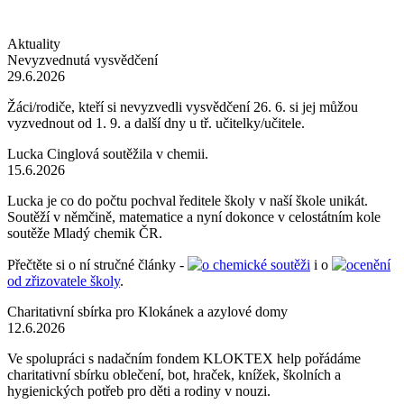
Aktuality
Nevyzvednutá vysvědčení
29.6.2026
Žáci/rodiče, kteří si nevyzvedli vysvědčení 26. 6. si jej můžou
vyzvednout od 1. 9. a další dny u tř. učitelky/učitele.
Lucka Cinglová soutěžila v chemii.
15.6.2026
Lucka je co do počtu pochval ředitele školy v naší škole unikát.
Soutěží v němčině, matematice a nyní dokonce v celostátním kole
soutěže Mladý chemik ČR.
Přečtěte si o ní stručné články -
o chemické soutěži
i o
ocenění
od zřizovatele školy
.
Charitativní sbírka pro Klokánek a azylové domy
12.6.2026
Ve spolupráci s nadačním fondem KLOKTEX help pořádáme
charitativní sbírku oblečení, bot, hraček, knížek, školních a
hygienických potřeb pro děti a rodiny v nouzi.