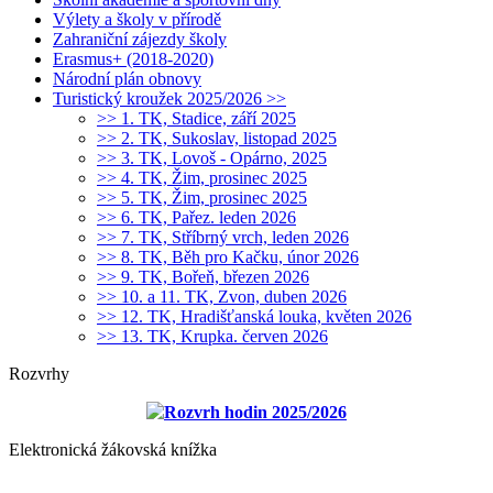
Výlety a školy v přírodě
Zahraniční zájezdy školy
Erasmus+ (2018-2020)
Národní plán obnovy
Turistický kroužek 2025/2026 >>
>> 1. TK, Stadice, září 2025
>> 2. TK, Sukoslav, listopad 2025
>> 3. TK, Lovoš - Opárno, 2025
>> 4. TK, Žim, prosinec 2025
>> 5. TK, Žim, prosinec 2025
>> 6. TK, Pařez. leden 2026
>> 7. TK, Stříbrný vrch, leden 2026
>> 8. TK, Běh pro Kačku, únor 2026
>> 9. TK, Bořeň, březen 2026
>> 10. a 11. TK, Zvon, duben 2026
>> 12. TK, Hradišťanská louka, květen 2026
>> 13. TK, Krupka. červen 2026
Rozvrhy
Rozvrh hodin 2025/2026
Elektronická žákovská knížka