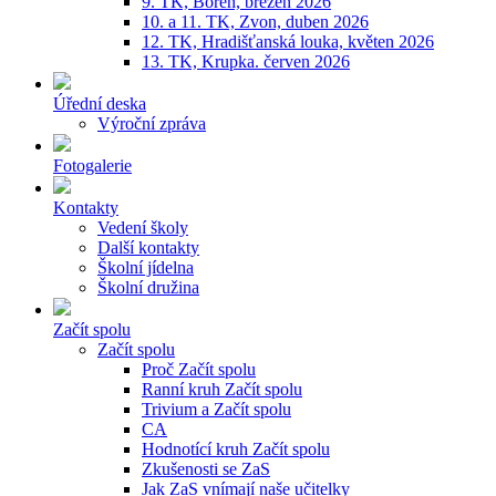
9. TK, Bořeň, březen 2026
10. a 11. TK, Zvon, duben 2026
12. TK, Hradišťanská louka, květen 2026
13. TK, Krupka. červen 2026
Úřední deska
Výroční zpráva
Fotogalerie
Kontakty
Vedení školy
Další kontakty
Školní jídelna
Školní družina
Začít spolu
Začít spolu
Proč Začít spolu
Ranní kruh Začít spolu
Trivium a Začít spolu
CA
Hodnotící kruh Začít spolu
Zkušenosti se ZaS
Jak ZaS vnímají naše učitelky