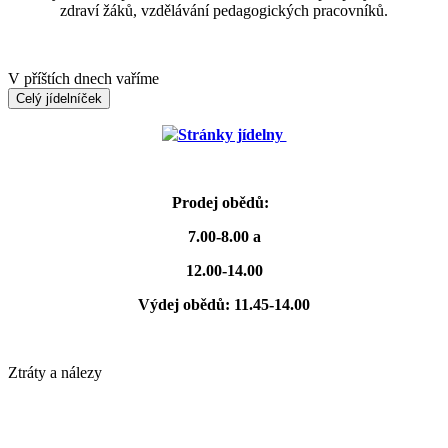
zdraví žáků, vzdělávání pedagogických pracovníků.
V příštích dnech vaříme
Celý jídelníček
Stránky jídelny
Prodej obědů:
7.00-8.00 a
12.00-14.00
Výdej obědů: 11.45-14.00
Ztráty a nálezy