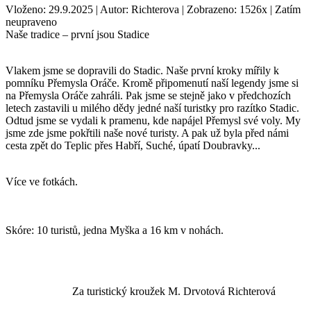
Vloženo: 29.9.2025 | Autor: Richterova | Zobrazeno: 1526x | Zatím
neupraveno
Naše tradice – první jsou Stadice
Vlakem jsme se dopravili do Stadic. Naše první kroky mířily k
pomníku Přemysla Oráče. Kromě připomenutí naší legendy jsme si
na Přemysla Oráče zahráli. Pak jsme se stejně jako v předchozích
letech zastavili u milého dědy jedné naší turistky pro razítko Stadic.
Odtud jsme se vydali k pramenu, kde napájel Přemysl své voly. My
jsme zde jsme pokřtili naše nové turisty. A pak už byla před námi
cesta zpět do Teplic přes Habří, Suché, úpatí Doubravky...
Více ve fotkách.
Skóre: 10 turistů, jedna Myška a 16 km v nohách.
Za turistický kroužek M. Drvotová Richterová