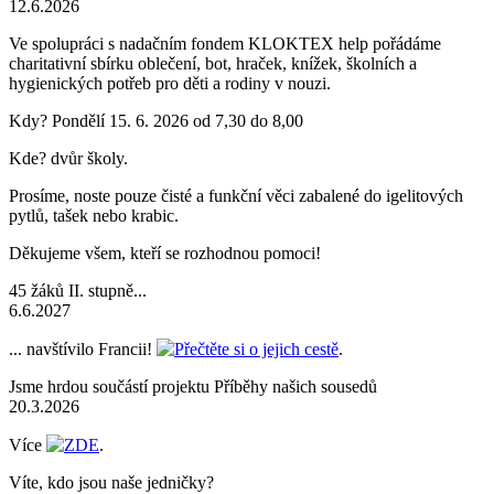
12.6.2026
Ve spolupráci s nadačním fondem KLOKTEX help pořádáme
charitativní sbírku oblečení, bot, hraček, knížek, školních a
hygienických potřeb pro děti a rodiny v nouzi.
Kdy? Pondělí 15. 6. 2026 od 7,30 do 8,00
Kde? dvůr školy.
Prosíme, noste pouze čisté a funkční věci zabalené do igelitových
pytlů, tašek nebo krabic.
Děkujeme všem, kteří se rozhodnou pomoci!
45 žáků II. stupně...
6.6.2027
... navštívilo Francii!
Přečtěte si o jejich cestě
.
Jsme hrdou součástí projektu Příběhy našich sousedů
20.3.2026
Více
ZDE
.
Víte, kdo jsou naše jedničky?