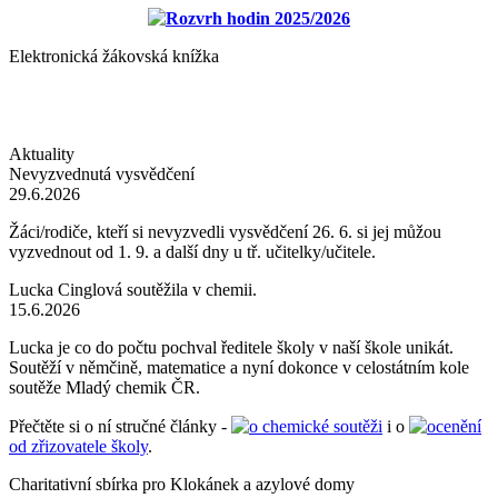
Rozvrh hodin 2025/2026
Elektronická žákovská knížka
Aktuality
Nevyzvednutá vysvědčení
29.6.2026
Žáci/rodiče, kteří si nevyzvedli vysvědčení 26. 6. si jej můžou
vyzvednout od 1. 9. a další dny u tř. učitelky/učitele.
Lucka Cinglová soutěžila v chemii.
15.6.2026
Lucka je co do počtu pochval ředitele školy v naší škole unikát.
Soutěží v němčině, matematice a nyní dokonce v celostátním kole
soutěže Mladý chemik ČR.
Přečtěte si o ní stručné články -
o chemické soutěži
i o
ocenění
od zřizovatele školy
.
Charitativní sbírka pro Klokánek a azylové domy