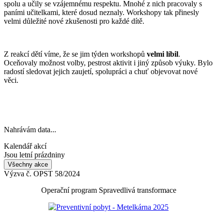
spolu a učily se vzájemnému respektu. Mnohé z nich pracovaly s
paními učitelkami, které dosud neznaly. Workshopy tak přinesly
velmi důležité nové zkušenosti pro každé dítě.
Z reakcí dětí víme, že se jim týden workshopů
velmi líbil
.
Oceňovaly možnost volby, pestrost aktivit i jiný způsob výuky. Bylo
radostí sledovat jejich zaujetí, spolupráci a chuť objevovat nové
věci.
Nahrávám data...
Kalendář akcí
Jsou letní prázdniny
Všechny akce
Výzva č. OPST 58/2024
Operační program Spravedlivá transformace
Preventivní pobyt - Metelkárna 2025