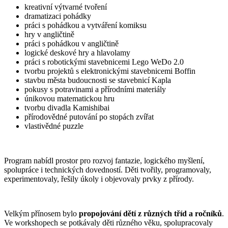
kreativní výtvarné tvoření
dramatizaci pohádky
práci s pohádkou a vytváření komiksu
hry v angličtině
práci s pohádkou v angličtině
logické deskové hry a hlavolamy
práci s robotickými stavebnicemi Lego WeDo 2.0
tvorbu projektů s elektronickými stavebnicemi Boffin
stavbu města budoucnosti se stavebnicí Kapla
pokusy s potravinami a přírodními materiály
únikovou matematickou hru
tvorbu divadla Kamishibai
přírodovědné putování po stopách zvířat
vlastivědné puzzle
Program nabídl prostor pro rozvoj fantazie, logického myšlení,
spolupráce i technických dovedností. Děti tvořily, programovaly,
experimentovaly, řešily úkoly i objevovaly prvky z přírody.
Velkým přínosem bylo
propojování dětí z různých tříd a ročníků
.
Ve workshopech se potkávaly děti různého věku, spolupracovaly