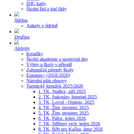
ISIC karty
Školní řád a jiné řády
Jídelna
Ankety v jídelně
Družina
Aktivity
Kroužky
Školní akademie a sportovní dny
Výlety a školy v přírodě
Zahraniční zájezdy školy
Erasmus+ (2018-2020)
Národní plán obnovy
Turistický kroužek 2025/2026
1. TK, Stadice, září 2025
2. TK, Sukoslav, listopad 2025
3. TK, Lovoš - Opárno, 2025
4. TK, Žim, prosinec 2025
5. TK, Žim, prosinec 2025
6. TK, Pařez. leden 2026
7. TK, Stříbrný vrch, leden 2026
8. TK, Běh pro Kačku, únor 2026