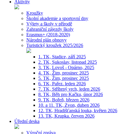
Aktivity
Kroužky
Školní akademie a sportovní dny
Výlety a školy v přírodě
Zahraniční zájezdy školy
Erasmus+ (2018-2020)
Národní plán obnovy
Turistický kroužek 2025/2026
1. TK, Stadice, září 2025
2. TK, Sukoslav, listopad 2025
3. TK, Lovoš - Opárno, 2025
4. TK, Žim, prosinec 2025
5. TK, Žim, prosinec 2025
6. TK, Pařez. leden 2026
7. TK, Stříbrný vrch, leden 2026
8. TK, Běh pro Kačku, únor 2026
9. TK, Bořeň, březen 2026
10. a 11. TK, Zvon, duben 2026
12. TK, Hradišťanská louka, květen 2026
13. TK, Krupka. červen 2026
Úřední deska
Výroční zpráva