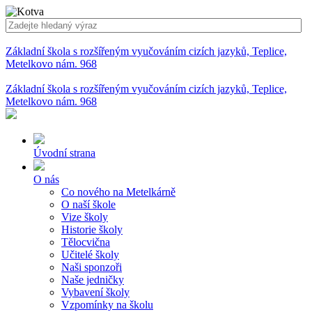
Základní škola s rozšířeným vyučováním cizích jazyků, Teplice,
Metelkovo nám. 968
Základní škola s rozšířeným vyučováním cizích jazyků, Teplice,
Metelkovo nám. 968
Úvodní strana
O nás
Co nového na Metelkárně
O naší škole
Vize školy
Historie školy
Tělocvična
Učitelé školy
Naši sponzoři
Naše jedničky
Vybavení školy
Vzpomínky na školu