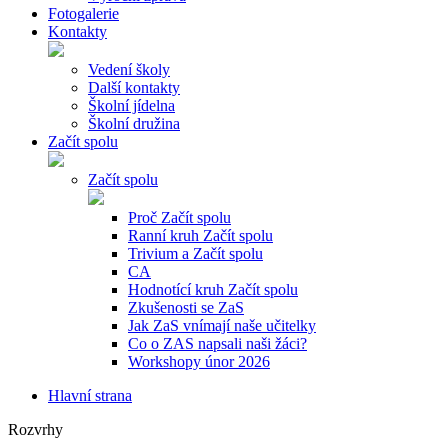
Fotogalerie
Kontakty
Vedení školy
Další kontakty
Školní jídelna
Školní družina
Začít spolu
Začít spolu
Proč Začít spolu
Ranní kruh Začít spolu
Trivium a Začít spolu
CA
Hodnotící kruh Začít spolu
Zkušenosti se ZaS
Jak ZaS vnímají naše učitelky
Co o ZAS napsali naši žáci?
Workshopy únor 2026
Hlavní strana
Rozvrhy