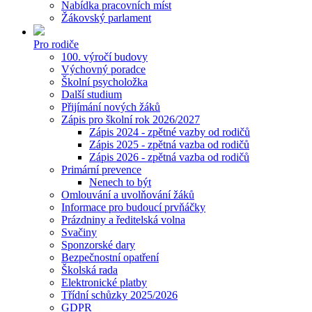
Nabídka pracovních míst
Žákovský parlament
Pro rodiče
100. výročí budovy
Výchovný poradce
Školní psycholožka
Další studium
Přijímání nových žáků
Zápis pro školní rok 2026/2027
Zápis 2024 - zpětné vazby od rodičů
Zápis 2025 - zpětná vazba od rodičů
Zápis 2026 - zpětná vazba od rodičů
Primární prevence
Nenech to být
Omlouvání a uvolňování žáků
Informace pro budoucí prvňáčky
Prázdniny a ředitelská volna
Svačiny
Sponzorské dary
Bezpečnostní opatření
Školská rada
Elektronické platby
Třídní schůzky 2025/2026
GDPR