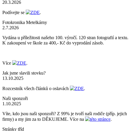
20.3.2026
Podívejte se
ZDE
.
Fotokronika Metelkárny
2.7.2026
Vydána u příležitosti našeho 100. výročí. 120 stran fotografií a textu.
K zakoupení ve škole za 400,- Kč do vyprodání zásob.
Více
ZDE
.
Jak jsme slavili stovku?
13.10.2025
Rozcestník všech článků o oslavách
ZDE
.
Naši sponzoři
1.10.2025
Víte, kdo jsou naši sponzoři? Z 99% je tvoří naši rodiče (příp. jejich
firmy) a my jim za to DĚKUJEME. Více na
této stránce
.
Stránky tříd