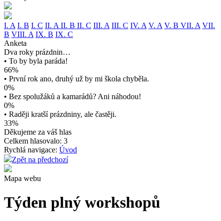
I. A
I. B
I. C
II. A
II. B
II. C
III. A
III. C
IV. A
V. A
V. B
VII. A
VII.
B
VIII. A
IX. B
IX. C
Anketa
Dva roky prázdnin…
• To by byla paráda!
66%
• První rok ano, druhý už by mi škola chyběla.
0%
• Bez spolužáků a kamarádů? Ani náhodou!
0%
• Raději kratší prázdniny, ale častěji.
33%
Děkujeme za váš hlas
Celkem hlasovalo: 3
Rychlá navigace:
Úvod
Zpět na předchozí
Mapa webu
Týden plný workshopů