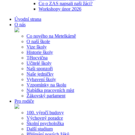
Co o ZAS napsali naši žáci?
Workshopy únor 2026
Úvodní strana
O nás
Co nového na Metelkárně
O naší škole
Vize školy
Historie školy
Tělocvična
Učitelé školy
Naši sponzoři
Naše jedničky
Vybavení školy
Vzpomínky na školu
Nabídka pracovních míst
Žákovský parlament
Pro rodiče
100. výročí budovy
Výchovný poradce
Školní psycholožka
Další studium
Přijímání nových žáků