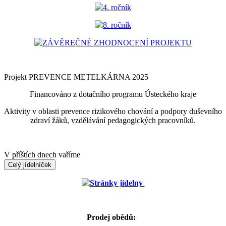
4. ročník
8. ročník
ZÁVĚREČNÉ ZHODNOCENÍ PROJEKTU
Projekt PREVENCE METELKÁRNA 2025
Financováno z dotačního programu Ústeckého kraje
Aktivity v oblasti prevence rizikového chování a podpory duševního
zdraví žáků, vzdělávání pedagogických pracovníků.
V příštích dnech vaříme
Celý jídelníček
Stránky jídelny
Prodej obědů: