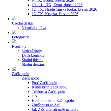
9. TK, Bořeň, březen 2026
10. a 11. TK, Zvon, duben 2026
12. TK, Hradišťanská louka, květen 2026
13. TK, Krupka. červen 2026
Úřední deska
Výroční zpráva
Fotogalerie
Kontakty
Vedení školy
Další kontakty
Školní jídelna
Školní družina
Začít spolu
Začít spolu
Proč Začít spolu
Ranní kruh Začít spolu
Trivium a Začít spolu
CA
Hodnotící kruh Začít spolu
Zkušenosti se ZaS
Jak ZaS vnímají naše učitelky