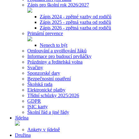
Zápis pro školní rok 2026/2027
Zápis 2024 - zpětné vazby od rodičů
Zápis 2025 - zpětná vazba od rodičů
Zápis 2026 - zpětná vazba od rodičů
Primární prevence
Nenech to být
Omlouvání a uvolňování žáků
Informace pro budoucí prvňáčky
Prázdniny a ředitelská volna
Svačiny
Sponzorské dary
Bezpečnostní opatření
Školská rada
Elektronické platby
Třídní schůzky 2025/2026
GDPR
ISIC karty
Školní řád a jiné řády
Jídelna
Ankety v jídelně
Družina