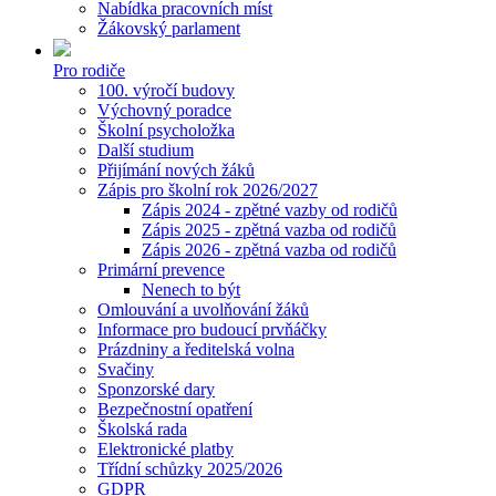
Nabídka pracovních míst
Žákovský parlament
Pro rodiče
100. výročí budovy
Výchovný poradce
Školní psycholožka
Další studium
Přijímání nových žáků
Zápis pro školní rok 2026/2027
Zápis 2024 - zpětné vazby od rodičů
Zápis 2025 - zpětná vazba od rodičů
Zápis 2026 - zpětná vazba od rodičů
Primární prevence
Nenech to být
Omlouvání a uvolňování žáků
Informace pro budoucí prvňáčky
Prázdniny a ředitelská volna
Svačiny
Sponzorské dary
Bezpečnostní opatření
Školská rada
Elektronické platby
Třídní schůzky 2025/2026
GDPR