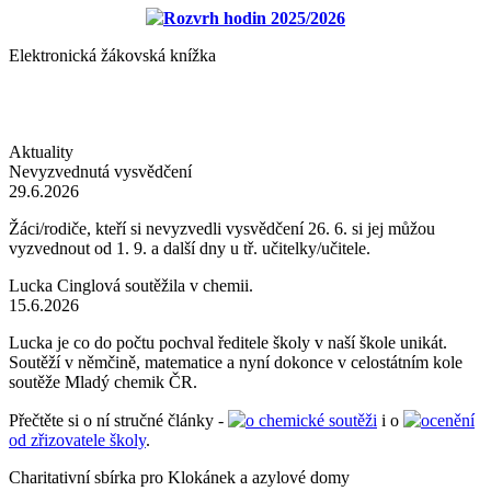
Rozvrh hodin 2025/2026
Elektronická žákovská knížka
Aktuality
Nevyzvednutá vysvědčení
29.6.2026
Žáci/rodiče, kteří si nevyzvedli vysvědčení 26. 6. si jej můžou
vyzvednout od 1. 9. a další dny u tř. učitelky/učitele.
Lucka Cinglová soutěžila v chemii.
15.6.2026
Lucka je co do počtu pochval ředitele školy v naší škole unikát.
Soutěží v němčině, matematice a nyní dokonce v celostátním kole
soutěže Mladý chemik ČR.
Přečtěte si o ní stručné články -
o chemické soutěži
i o
ocenění
od zřizovatele školy
.
Charitativní sbírka pro Klokánek a azylové domy