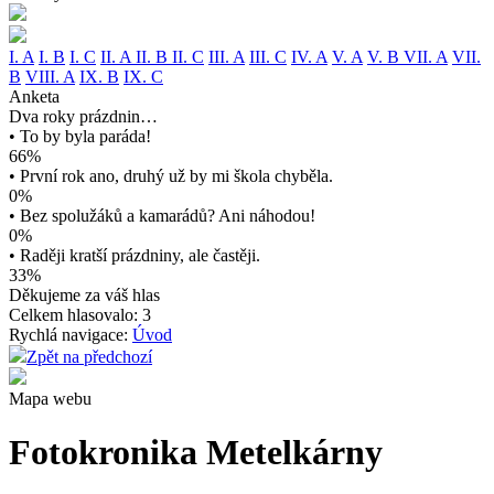
I. A
I. B
I. C
II. A
II. B
II. C
III. A
III. C
IV. A
V. A
V. B
VII. A
VII.
B
VIII. A
IX. B
IX. C
Anketa
Dva roky prázdnin…
• To by byla paráda!
66%
• První rok ano, druhý už by mi škola chyběla.
0%
• Bez spolužáků a kamarádů? Ani náhodou!
0%
• Raději kratší prázdniny, ale častěji.
33%
Děkujeme za váš hlas
Celkem hlasovalo: 3
Rychlá navigace:
Úvod
Zpět na předchozí
Mapa webu
Fotokronika Metelkárny