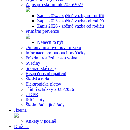
Zápis pro školní rok 2026/2027
Zápis 2024 - zpětné vazby od rodičů
Zápis 2025 - zpětná vazba od rodičů
Zápis 2026 - zpětná vazba od rodičů
Primární prevence
Nenech to být
Omlouvání a uvolňování žáků
Informace pro budoucí prvňáčky
Prázdniny a ředitelská volna
Svačiny
Sponzorské dary
Bezpečnostní opatření
Školská rada
Elektronické platby
Třídní schůzky 2025/2026
GDPR
ISIC karty
Školní řád a jiné řády
Jídelna
Ankety v jídelně
Družina