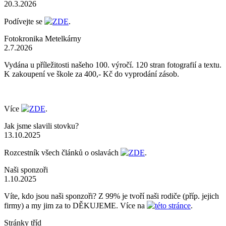
20.3.2026
Podívejte se
ZDE
.
Fotokronika Metelkárny
2.7.2026
Vydána u příležitosti našeho 100. výročí. 120 stran fotografií a textu.
K zakoupení ve škole za 400,- Kč do vyprodání zásob.
Více
ZDE
.
Jak jsme slavili stovku?
13.10.2025
Rozcestník všech článků o oslavách
ZDE
.
Naši sponzoři
1.10.2025
Víte, kdo jsou naši sponzoři? Z 99% je tvoří naši rodiče (příp. jejich
firmy) a my jim za to DĚKUJEME. Více na
této stránce
.
Stránky tříd