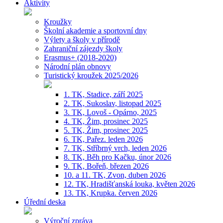
Aktivity
Kroužky
Školní akademie a sportovní dny
Výlety a školy v přírodě
Zahraniční zájezdy školy
Erasmus+ (2018-2020)
Národní plán obnovy
Turistický kroužek 2025/2026
1. TK, Stadice, září 2025
2. TK, Sukoslav, listopad 2025
3. TK, Lovoš - Opárno, 2025
4. TK, Žim, prosinec 2025
5. TK, Žim, prosinec 2025
6. TK, Pařez. leden 2026
7. TK, Stříbrný vrch, leden 2026
8. TK, Běh pro Kačku, únor 2026
9. TK, Bořeň, březen 2026
10. a 11. TK, Zvon, duben 2026
12. TK, Hradišťanská louka, květen 2026
13. TK, Krupka. červen 2026
Úřední deska
Výroční zpráva