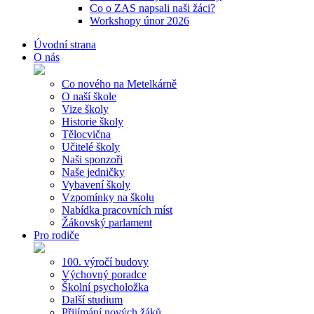
Co o ZAS napsali naši žáci?
Workshopy únor 2026
Úvodní strana
O nás
Co nového na Metelkárně
O naší škole
Vize školy
Historie školy
Tělocvična
Učitelé školy
Naši sponzoři
Naše jedničky
Vybavení školy
Vzpomínky na školu
Nabídka pracovních míst
Žákovský parlament
Pro rodiče
100. výročí budovy
Výchovný poradce
Školní psycholožka
Další studium
Přijímání nových žáků