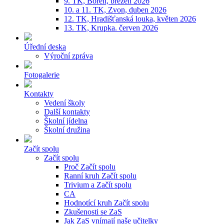
9. TK, Bořeň, březen 2026
10. a 11. TK, Zvon, duben 2026
12. TK, Hradišťanská louka, květen 2026
13. TK, Krupka. červen 2026
Úřední deska
Výroční zpráva
Fotogalerie
Kontakty
Vedení školy
Další kontakty
Školní jídelna
Školní družina
Začít spolu
Začít spolu
Proč Začít spolu
Ranní kruh Začít spolu
Trivium a Začít spolu
CA
Hodnotící kruh Začít spolu
Zkušenosti se ZaS
Jak ZaS vnímají naše učitelky