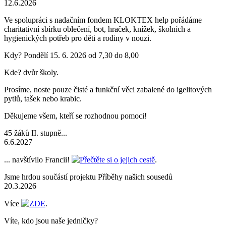
12.6.2026
Ve spolupráci s nadačním fondem KLOKTEX help pořádáme
charitativní sbírku oblečení, bot, hraček, knížek, školních a
hygienických potřeb pro děti a rodiny v nouzi.
Kdy? Pondělí 15. 6. 2026 od 7,30 do 8,00
Kde? dvůr školy.
Prosíme, noste pouze čisté a funkční věci zabalené do igelitových
pytlů, tašek nebo krabic.
Děkujeme všem, kteří se rozhodnou pomoci!
45 žáků II. stupně...
6.6.2027
... navštívilo Francii!
Přečtěte si o jejich cestě
.
Jsme hrdou součástí projektu Příběhy našich sousedů
20.3.2026
Více
ZDE
.
Víte, kdo jsou naše jedničky?