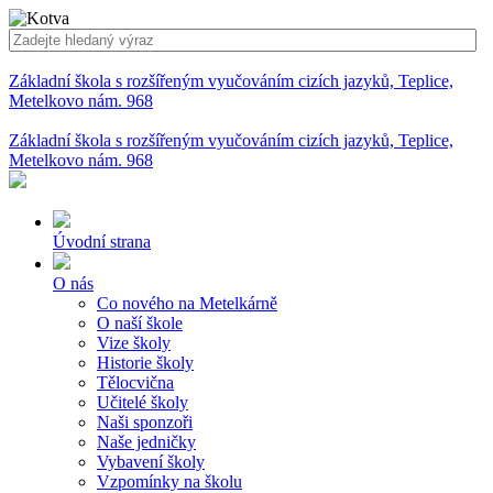
Základní škola s rozšířeným vyučováním cizích jazyků, Teplice,
Metelkovo nám. 968
Základní škola s rozšířeným vyučováním cizích jazyků, Teplice,
Metelkovo nám. 968
Úvodní strana
O nás
Co nového na Metelkárně
O naší škole
Vize školy
Historie školy
Tělocvična
Učitelé školy
Naši sponzoři
Naše jedničky
Vybavení školy
Vzpomínky na školu