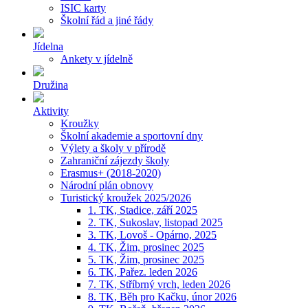
ISIC karty
Školní řád a jiné řády
Jídelna
Ankety v jídelně
Družina
Aktivity
Kroužky
Školní akademie a sportovní dny
Výlety a školy v přírodě
Zahraniční zájezdy školy
Erasmus+ (2018-2020)
Národní plán obnovy
Turistický kroužek 2025/2026
1. TK, Stadice, září 2025
2. TK, Sukoslav, listopad 2025
3. TK, Lovoš - Opárno, 2025
4. TK, Žim, prosinec 2025
5. TK, Žim, prosinec 2025
6. TK, Pařez. leden 2026
7. TK, Stříbrný vrch, leden 2026
8. TK, Běh pro Kačku, únor 2026