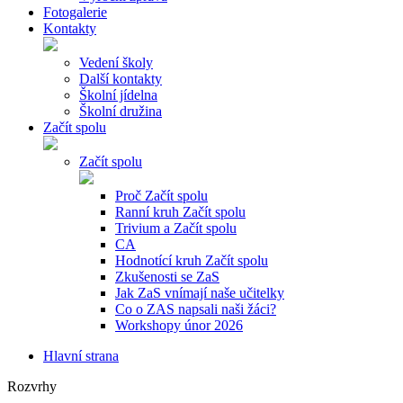
Fotogalerie
Kontakty
Vedení školy
Další kontakty
Školní jídelna
Školní družina
Začít spolu
Začít spolu
Proč Začít spolu
Ranní kruh Začít spolu
Trivium a Začít spolu
CA
Hodnotící kruh Začít spolu
Zkušenosti se ZaS
Jak ZaS vnímají naše učitelky
Co o ZAS napsali naši žáci?
Workshopy únor 2026
Hlavní strana
Rozvrhy