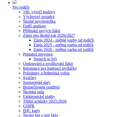
Pro rodiče
100. výročí budovy
Výchovný poradce
Školní psycholožka
Další studium
Přijímání nových žáků
Zápis pro školní rok 2026/2027
Zápis 2024 - zpětné vazby od rodičů
Zápis 2025 - zpětná vazba od rodičů
Zápis 2026 - zpětná vazba od rodičů
Primární prevence
Nenech to být
Omlouvání a uvolňování žáků
Informace pro budoucí prvňáčky
Prázdniny a ředitelská volna
Svačiny
Sponzorské dary
Bezpečnostní opatření
Školská rada
Elektronické platby
Třídní schůzky 2025/2026
GDPR
ISIC karty
Školní řád a jiné řády