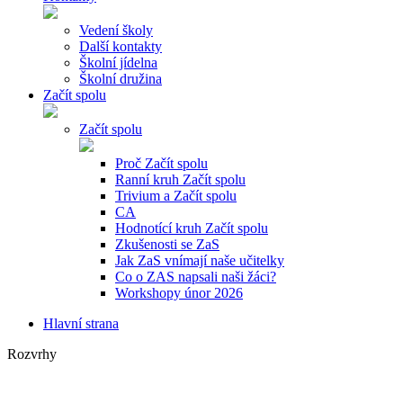
Vedení školy
Další kontakty
Školní jídelna
Školní družina
Začít spolu
Začít spolu
Proč Začít spolu
Ranní kruh Začít spolu
Trivium a Začít spolu
CA
Hodnotící kruh Začít spolu
Zkušenosti se ZaS
Jak ZaS vnímají naše učitelky
Co o ZAS napsali naši žáci?
Workshopy únor 2026
Hlavní strana
Rozvrhy