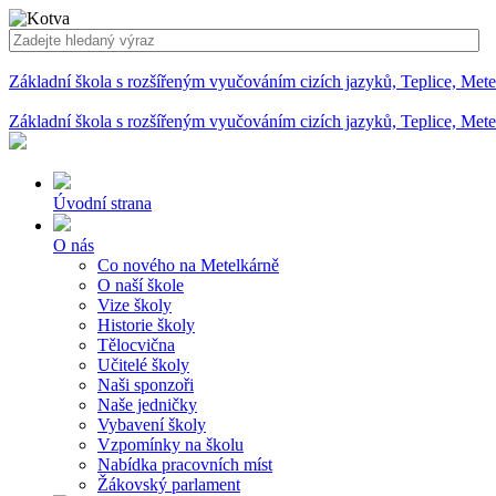
Základní škola s rozšířeným vyučováním cizích jazyků, Teplice, Met
Základní škola s rozšířeným vyučováním cizích jazyků, Teplice, Met
Úvodní strana
O nás
Co nového na Metelkárně
O naší škole
Vize školy
Historie školy
Tělocvična
Učitelé školy
Naši sponzoři
Naše jedničky
Vybavení školy
Vzpomínky na školu
Nabídka pracovních míst
Žákovský parlament