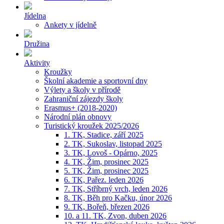
Jídelna
Ankety v jídelně
Družina
Aktivity
Kroužky
Školní akademie a sportovní dny
Výlety a školy v přírodě
Zahraniční zájezdy školy
Erasmus+ (2018-2020)
Národní plán obnovy
Turistický kroužek 2025/2026
1. TK, Stadice, září 2025
2. TK, Sukoslav, listopad 2025
3. TK, Lovoš - Opárno, 2025
4. TK, Žim, prosinec 2025
5. TK, Žim, prosinec 2025
6. TK, Pařez. leden 2026
7. TK, Stříbrný vrch, leden 2026
8. TK, Běh pro Kačku, únor 2026
9. TK, Bořeň, březen 2026
10. a 11. TK, Zvon, duben 2026