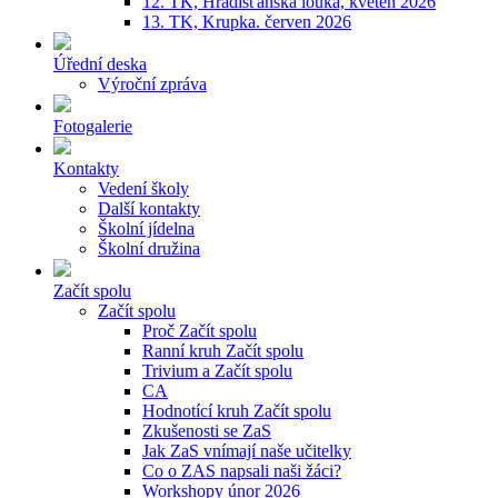
12. TK, Hradišťanská louka, květen 2026
13. TK, Krupka. červen 2026
Úřední deska
Výroční zpráva
Fotogalerie
Kontakty
Vedení školy
Další kontakty
Školní jídelna
Školní družina
Začít spolu
Začít spolu
Proč Začít spolu
Ranní kruh Začít spolu
Trivium a Začít spolu
CA
Hodnotící kruh Začít spolu
Zkušenosti se ZaS
Jak ZaS vnímají naše učitelky
Co o ZAS napsali naši žáci?
Workshopy únor 2026