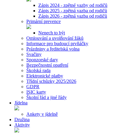
Zápis 2024 - zpětné vazby od rodičů
Zápis 2025 - zpětná vazba od rodičů
Zápis 2026 - zpětná vazba od rodičů
Primární prevence
Nenech to být
Omlouvání a uvolňování žáků
Informace pro budoucí prvňáčky
Prázdniny a ředitelská volna
Svačiny
Sponzorské dary
Bezpečnostní opatření
Školská rada
Elektronické platby
Třídní schůzky 2025/2026
GDPR
ISIC karty
Školní řád a jiné řády
Jídelna
Ankety v jídelně
Družina
Aktivity