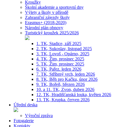
Kroužky
Školní akademie a sportovní dny
Výlety a školy v přírodě
Zahraniční zájezdy školy
Erasmus+ (2018-2020)
Národní plán obnovy
Turistický kroužek 2025/2026
1. TK, Stadice, září 2025
2. TK, Sukoslav, listopad 2025
3. TK, Lovoš - Opárno, 2025
4. TK, Žim, prosinec 2025
5. TK, Žim, prosinec 2025
6. TK, Pařez. leden 2026
7. TK, Stříbrný vrch, leden 2026
8. TK, Běh pro Kačku, únor 2026
9. TK, Bořeň, březen 2026
10. a 11. TK, Zvon, duben 2026
12. TK, Hradišťanská louka, květen 2026
13. TK, Krupka. červen 2026
Úřední deska
Výroční zpráva
Fotogalerie
Kontakty