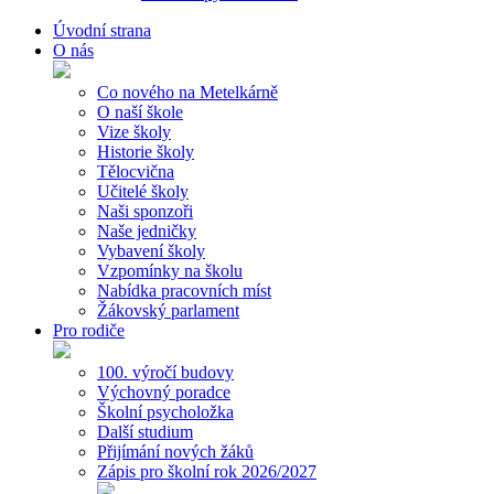
Úvodní strana
O nás
Co nového na Metelkárně
O naší škole
Vize školy
Historie školy
Tělocvična
Učitelé školy
Naši sponzoři
Naše jedničky
Vybavení školy
Vzpomínky na školu
Nabídka pracovních míst
Žákovský parlament
Pro rodiče
100. výročí budovy
Výchovný poradce
Školní psycholožka
Další studium
Přijímání nových žáků
Zápis pro školní rok 2026/2027