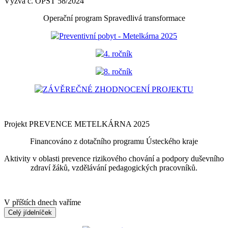
Výzva č. OPST 58/2024
Operační program Spravedlivá transformace
Preventivní pobyt - Metelkárna 2025
4. ročník
8. ročník
ZÁVĚREČNÉ ZHODNOCENÍ PROJEKTU
Projekt PREVENCE METELKÁRNA 2025
Financováno z dotačního programu Ústeckého kraje
Aktivity v oblasti prevence rizikového chování a podpory duševního
zdraví žáků, vzdělávání pedagogických pracovníků.
V příštích dnech vaříme
Celý jídelníček