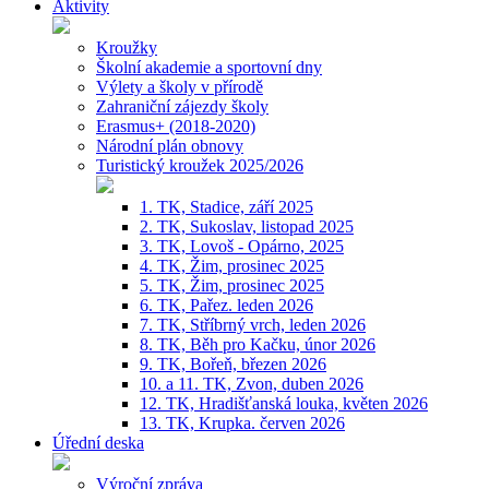
Aktivity
Kroužky
Školní akademie a sportovní dny
Výlety a školy v přírodě
Zahraniční zájezdy školy
Erasmus+ (2018-2020)
Národní plán obnovy
Turistický kroužek 2025/2026
1. TK, Stadice, září 2025
2. TK, Sukoslav, listopad 2025
3. TK, Lovoš - Opárno, 2025
4. TK, Žim, prosinec 2025
5. TK, Žim, prosinec 2025
6. TK, Pařez. leden 2026
7. TK, Stříbrný vrch, leden 2026
8. TK, Běh pro Kačku, únor 2026
9. TK, Bořeň, březen 2026
10. a 11. TK, Zvon, duben 2026
12. TK, Hradišťanská louka, květen 2026
13. TK, Krupka. červen 2026
Úřední deska
Výroční zpráva