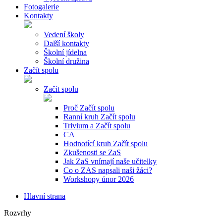
Fotogalerie
Kontakty
Vedení školy
Další kontakty
Školní jídelna
Školní družina
Začít spolu
Začít spolu
Proč Začít spolu
Ranní kruh Začít spolu
Trivium a Začít spolu
CA
Hodnotící kruh Začít spolu
Zkušenosti se ZaS
Jak ZaS vnímají naše učitelky
Co o ZAS napsali naši žáci?
Workshopy únor 2026
Hlavní strana
Rozvrhy