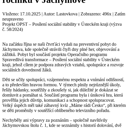
Vloženo: 17.10.2025 | Autor: Lastovkova | Zobrazeno: 496x | Zatím
neupraveno
Projekt OPST – Posílení sociální stability v Ústeckém kraji (výzva
č. 58/2024)
Na začátku října se naši čtvrťáci vydali na preventivní pobyt do
Jáchymova, kde společně strávili čtyři dny plné her, objevování a
zážitků. Pobyt byl součástí projektu Operačního programu
Spravedlivá transformace – Posílení sociální stability v Ústeckém
kraji, jehož cílem je podpora zdravých vztahů, spolupráce a rozvoje
sociálních dovedností žáků.
Děti se učily spolupráci, vzájemnému respektu a vnímání odlišností,
a to především hravou formou. V týmech plnily nejrůznější úkoly,
řešily hádanky, soutěžily a zkoušely si, jak důležité je dokázat se
domluvit a pomáhat si. Součástí programu byla i úniková hra, která
prověřila jejich důvtip, komunikaci a schopnost spolupracovat.
Velký úspěch měl také zábavný kvíz „Máme rádi Česko“, při kterém
se děti proměnily v soutěžící oblíbeného televizního pořadu.
Nechyběly ani výpravy za poznáním – společně navštívily
Jáchymovskou štolu č. 1, kde se seznámily s historií dolování, dvě