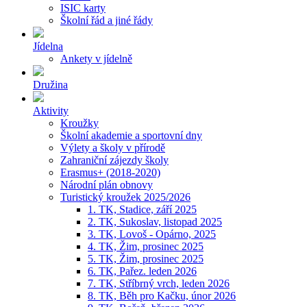
ISIC karty
Školní řád a jiné řády
Jídelna
Ankety v jídelně
Družina
Aktivity
Kroužky
Školní akademie a sportovní dny
Výlety a školy v přírodě
Zahraniční zájezdy školy
Erasmus+ (2018-2020)
Národní plán obnovy
Turistický kroužek 2025/2026
1. TK, Stadice, září 2025
2. TK, Sukoslav, listopad 2025
3. TK, Lovoš - Opárno, 2025
4. TK, Žim, prosinec 2025
5. TK, Žim, prosinec 2025
6. TK, Pařez. leden 2026
7. TK, Stříbrný vrch, leden 2026
8. TK, Běh pro Kačku, únor 2026