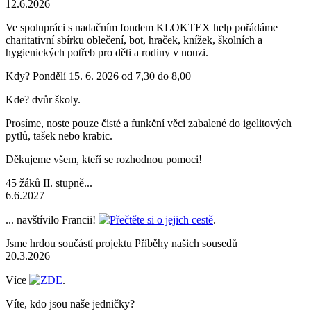
12.6.2026
Ve spolupráci s nadačním fondem KLOKTEX help pořádáme
charitativní sbírku oblečení, bot, hraček, knížek, školních a
hygienických potřeb pro děti a rodiny v nouzi.
Kdy? Pondělí 15. 6. 2026 od 7,30 do 8,00
Kde? dvůr školy.
Prosíme, noste pouze čisté a funkční věci zabalené do igelitových
pytlů, tašek nebo krabic.
Děkujeme všem, kteří se rozhodnou pomoci!
45 žáků II. stupně...
6.6.2027
... navštívilo Francii!
Přečtěte si o jejich cestě
.
Jsme hrdou součástí projektu Příběhy našich sousedů
20.3.2026
Více
ZDE
.
Víte, kdo jsou naše jedničky?