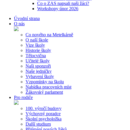
Co o ZAS napsali naši žáci?
Workshopy únor 2026
Úvodní strana
O nás
Co nového na Metelkárně
O naší škole
Vize školy
Historie školy
Tělocvična
Učitelé školy
Naši sponzoři
Naše jedničky
Vybavení školy
Vzpomínky na školu
Nabídka pracovních míst
Žákovský parlament
Pro rodiče
100. výročí budovy
Výchovný poradce
Školní psycholožka
Další studium
Přijímání nových žáků