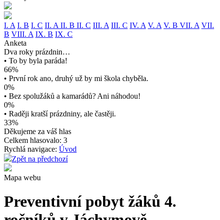
I. A
I. B
I. C
II. A
II. B
II. C
III. A
III. C
IV. A
V. A
V. B
VII. A
VII.
B
VIII. A
IX. B
IX. C
Anketa
Dva roky prázdnin…
• To by byla paráda!
66%
• První rok ano, druhý už by mi škola chyběla.
0%
• Bez spolužáků a kamarádů? Ani náhodou!
0%
• Raději kratší prázdniny, ale častěji.
33%
Děkujeme za váš hlas
Celkem hlasovalo: 3
Rychlá navigace:
Úvod
Zpět na předchozí
Mapa webu
Preventivní pobyt žáků 4.
ročníků v Jáchymově