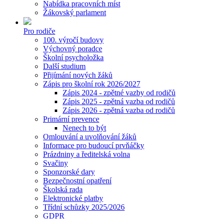
Nabídka pracovních míst
Žákovský parlament
Pro rodiče
100. výročí budovy
Výchovný poradce
Školní psycholožka
Další studium
Přijímání nových žáků
Zápis pro školní rok 2026/2027
Zápis 2024 - zpětné vazby od rodičů
Zápis 2025 - zpětná vazba od rodičů
Zápis 2026 - zpětná vazba od rodičů
Primární prevence
Nenech to být
Omlouvání a uvolňování žáků
Informace pro budoucí prvňáčky
Prázdniny a ředitelská volna
Svačiny
Sponzorské dary
Bezpečnostní opatření
Školská rada
Elektronické platby
Třídní schůzky 2025/2026
GDPR