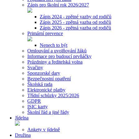
Zápis pro školní rok 2026/2027
Zápis 2024 - zpětné vazby od rodičů
Zápis 2025 - zpětná vazba od rodičů
Zápis 2026 - zpětná vazba od rodičů
Primární prevence
Nenech to být
Omlouvání a uvolňování žáků
Informace pro budoucí prvňáčky
Prázdniny a ředitelská volna
Svačiny
Sponzorské dary
Bezpečnostní opatření
Školská rada
Elektronické platby
Třídní schůzky 2025/2026
GDPR
ISIC karty
Školní řád a jiné řády
Jídelna
Ankety v jídelně
Družina