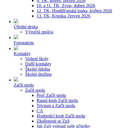
9. TK, Bořeň, březen 2026
10. a 11. TK, Zvon, duben 2026
12. TK, Hradišťanská louka, květen 2026
13. TK, Krupka. červen 2026
Úřední deska
Výroční zpráva
Fotogalerie
Kontakty
Vedení školy
Další kontakty
Školní jídelna
Školní družina
Začít spolu
Začít spolu
Proč Začít spolu
Ranní kruh Začít spolu
Trivium a Začít spolu
CA
Hodnotící kruh Začít spolu
Zkušenosti se ZaS
Jak ZaS vnímají naše učitelky