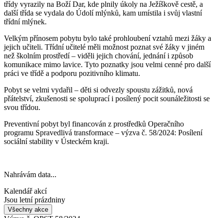
třídy vyrazily na Boží Dar, kde plnily úkoly na Ježíškově cestě, a
další třída se vydala do Údolí mlýnků, kam umístila i svůj vlastní
třídní mlýnek.
Velkým přínosem pobytu bylo také prohloubení vztahů mezi žáky a
jejich učiteli. Třídní učitelé měli možnost poznat své žáky v jiném
než školním prostředí – viděli jejich chování, jednání i způsob
komunikace mimo lavice. Tyto poznatky jsou velmi cenné pro další
práci ve třídě a podporu pozitivního klimatu.
Pobyt se velmi vydařil – děti si odvezly spoustu zážitků, nová
přátelství, zkušenosti se spoluprací i posílený pocit sounáležitosti se
svou třídou.
Preventivní pobyt byl financován z prostředků Operačního
programu Spravedlivá transformace – výzva č. 58/2024: Posílení
sociální stability v Ústeckém kraji.
Nahrávám data...
Kalendář akcí
Jsou letní prázdniny
Všechny akce