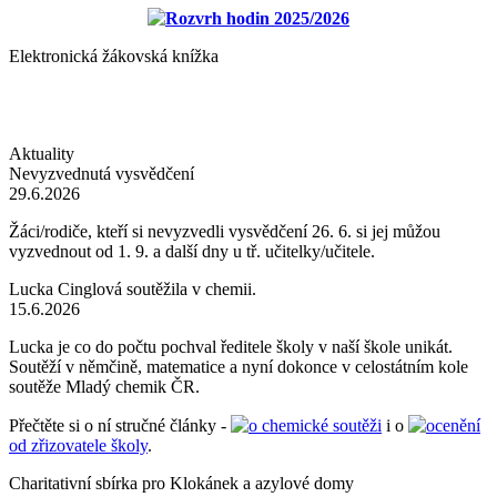
Rozvrh hodin 2025/2026
Elektronická žákovská knížka
Aktuality
Nevyzvednutá vysvědčení
29.6.2026
Žáci/rodiče, kteří si nevyzvedli vysvědčení 26. 6. si jej můžou
vyzvednout od 1. 9. a další dny u tř. učitelky/učitele.
Lucka Cinglová soutěžila v chemii.
15.6.2026
Lucka je co do počtu pochval ředitele školy v naší škole unikát.
Soutěží v němčině, matematice a nyní dokonce v celostátním kole
soutěže Mladý chemik ČR.
Přečtěte si o ní stručné články -
o chemické soutěži
i o
ocenění
od zřizovatele školy
.
Charitativní sbírka pro Klokánek a azylové domy