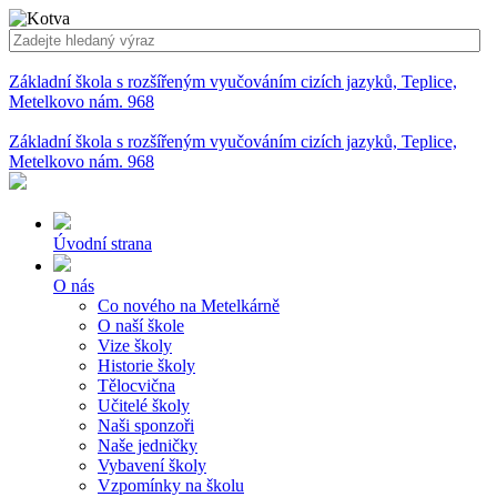
Základní škola s rozšířeným vyučováním cizích jazyků, Teplice,
Metelkovo nám. 968
Základní škola s rozšířeným vyučováním cizích jazyků, Teplice,
Metelkovo nám. 968
Úvodní strana
O nás
Co nového na Metelkárně
O naší škole
Vize školy
Historie školy
Tělocvična
Učitelé školy
Naši sponzoři
Naše jedničky
Vybavení školy
Vzpomínky na školu