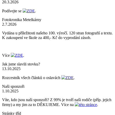
20.3.2026
Podívejte se
ZDE
.
Fotokronika Metelkárny
2.7.2026
Vydána u příležitosti našeho 100. výročí. 120 stran fotografií a textu.
K zakoupení ve škole za 400,- Kč do vyprodání zásob.
Více
ZDE
.
Jak jsme slavili stovku?
13.10.2025
Rozcestník všech článků o oslavách
ZDE
.
Naši sponzoři
1.10.2025
Víte, kdo jsou naši sponzoři? Z 99% je tvoří naši rodiče (příp. jejich
firmy) a my jim za to DĚKUJEME. Více na
této stránce
.
Stránky tříd