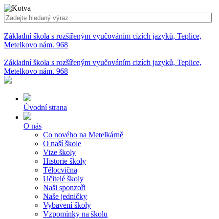
Základní škola s rozšířeným vyučováním cizích jazyků, Teplice,
Metelkovo nám. 968
Základní škola s rozšířeným vyučováním cizích jazyků, Teplice,
Metelkovo nám. 968
Úvodní strana
O nás
Co nového na Metelkárně
O naší škole
Vize školy
Historie školy
Tělocvična
Učitelé školy
Naši sponzoři
Naše jedničky
Vybavení školy
Vzpomínky na školu