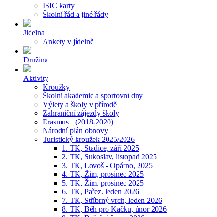
ISIC karty
Školní řád a jiné řády
Jídelna
Ankety v jídelně
Družina
Aktivity
Kroužky
Školní akademie a sportovní dny
Výlety a školy v přírodě
Zahraniční zájezdy školy
Erasmus+ (2018-2020)
Národní plán obnovy
Turistický kroužek 2025/2026
1. TK, Stadice, září 2025
2. TK, Sukoslav, listopad 2025
3. TK, Lovoš - Opárno, 2025
4. TK, Žim, prosinec 2025
5. TK, Žim, prosinec 2025
6. TK, Pařez. leden 2026
7. TK, Stříbrný vrch, leden 2026
8. TK, Běh pro Kačku, únor 2026