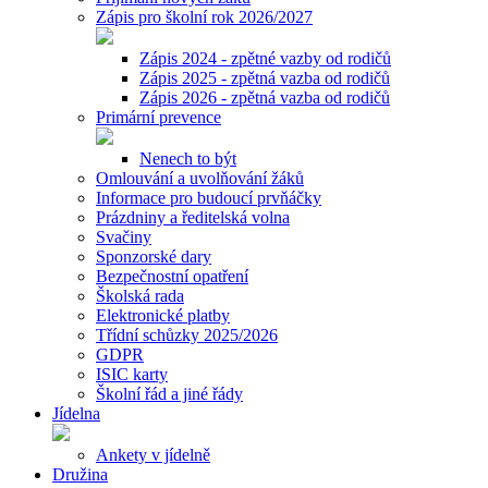
Zápis pro školní rok 2026/2027
Zápis 2024 - zpětné vazby od rodičů
Zápis 2025 - zpětná vazba od rodičů
Zápis 2026 - zpětná vazba od rodičů
Primární prevence
Nenech to být
Omlouvání a uvolňování žáků
Informace pro budoucí prvňáčky
Prázdniny a ředitelská volna
Svačiny
Sponzorské dary
Bezpečnostní opatření
Školská rada
Elektronické platby
Třídní schůzky 2025/2026
GDPR
ISIC karty
Školní řád a jiné řády
Jídelna
Ankety v jídelně
Družina