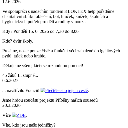
12.6.2026
Ve spolupráci s nadačním fondem KLOKTEX help pořádáme
charitativní sbírku oblečení, bot, hraček, knížek, školních a
hygienických potřeb pro děti a rodiny v nouzi.
Kdy? Pondělí 15. 6. 2026 od 7,30 do 8,00
Kde? dvůr školy.
Prosíme, noste pouze čisté a funkční věci zabalené do igelitových
pytlů, tašek nebo krabic.
Děkujeme všem, kteří se rozhodnou pomoci!
45 žáků II. stupně...
6.6.2027
... navštívilo Francii!
Přečtěte si o jejich cestě
.
Jsme hrdou součástí projektu Příběhy našich sousedů
20.3.2026
Více
ZDE
.
Víte, kdo jsou naše jedničky?