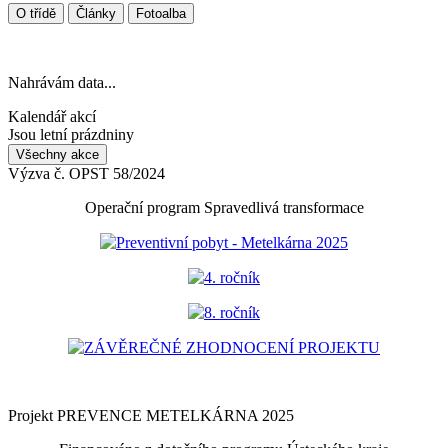
O třídě
Články
Fotoalba
Nahrávám data...
Kalendář akcí
Jsou letní prázdniny
Všechny akce
Výzva č. OPST 58/2024
Operační program Spravedlivá transformace
Preventivní pobyt - Metelkárna 2025
4. ročník
8. ročník
ZÁVĚREČNÉ ZHODNOCENÍ PROJEKTU
Projekt PREVENCE METELKÁRNA 2025