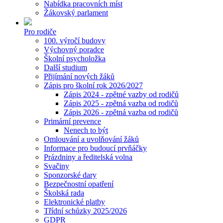
Nabídka pracovních míst
Žákovský parlament
Pro rodiče
100. výročí budovy
Výchovný poradce
Školní psycholožka
Další studium
Přijímání nových žáků
Zápis pro školní rok 2026/2027
Zápis 2024 - zpětné vazby od rodičů
Zápis 2025 - zpětná vazba od rodičů
Zápis 2026 - zpětná vazba od rodičů
Primární prevence
Nenech to být
Omlouvání a uvolňování žáků
Informace pro budoucí prvňáčky
Prázdniny a ředitelská volna
Svačiny
Sponzorské dary
Bezpečnostní opatření
Školská rada
Elektronické platby
Třídní schůzky 2025/2026
GDPR